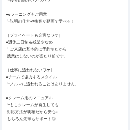
┗接客の細かいノウハウ

●eラーニングもご用意

┗説明の仕方や接客が動画で学べる！

［プライベートも充実なワケ］

●週休二日制＆残業少なめ

┗ご来店は基本的に予約制だから

 残業はしないのが当たり前です。

［仕事に追われないワケ］

●チームで協力するスタイル

┗ノルマに追われることはありません。

●クレーム用のマニュアル

┗もしクレームが発生しても

 対応方法が明確だから安心♪

 もちろん先輩もサポート◎
