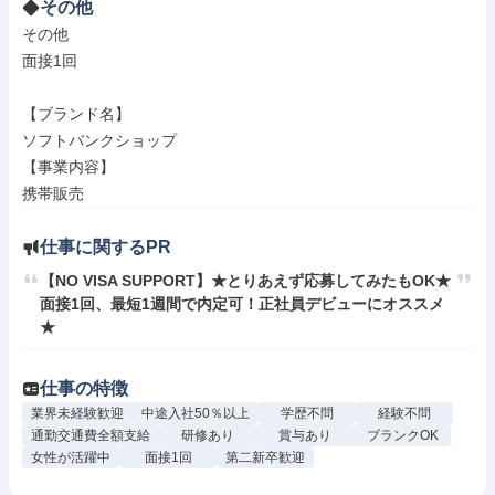
その他
その他

面接1回

【ブランド名】

ソフトバンクショップ

【事業内容】

携帯販売
仕事に関するPR
【NO VISA SUPPORT】★とりあえず応募してみたもOK★
面接1回、最短1週間で内定可！正社員デビューにオススメ
★
仕事の特徴
業界未経験歓迎
中途入社50％以上
学歴不問
経験不問
通勤交通費全額支給
研修あり
賞与あり
ブランクOK
女性が活躍中
面接1回
第二新卒歓迎