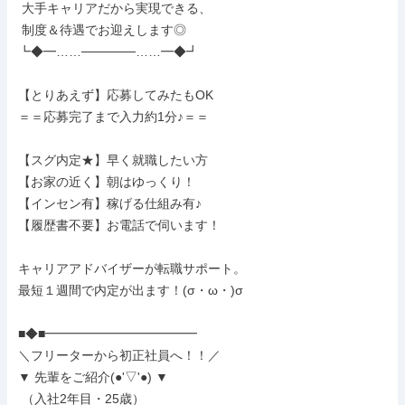
 大手キャリアだから実現できる、

 制度＆待遇でお迎えします◎

┗◆━……──────……━◆┛

【とりあえず】応募してみたもOK

＝＝応募完了まで入力約1分♪＝＝

【スグ内定★】早く就職したい方

【お家の近く】朝はゆっくり！

【インセン有】稼げる仕組み有♪

【履歴書不要】お電話で伺います！

キャリアアドバイザーが転職サポート。

最短１週間で内定が出ます！(σ・ω・)σ

■◆■━━━━━━━━━━━━

＼フリーターから初正社員へ！！／

▼ 先輩をご紹介(●'▽'●) ▼

 （入社2年目・25歳）
