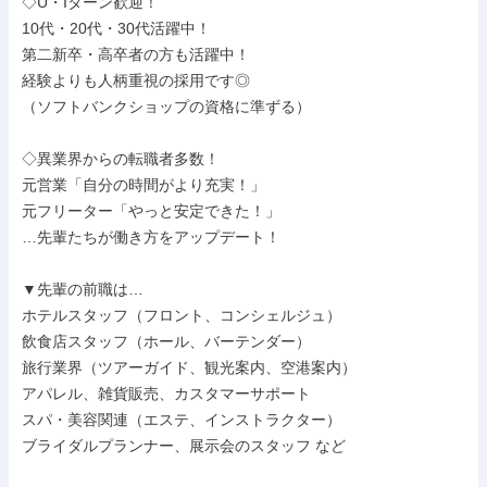
◇U・Iターン歓迎！

10代・20代・30代活躍中！

第二新卒・高卒者の方も活躍中！

経験よりも人柄重視の採用です◎

（ソフトバンクショップの資格に準ずる）

◇異業界からの転職者多数！

元営業「自分の時間がより充実！」

元フリーター「やっと安定できた！」

…先輩たちが働き方をアップデート！

▼先輩の前職は…

ホテルスタッフ（フロント、コンシェルジュ）

飲食店スタッフ（ホール、バーテンダー）

旅行業界（ツアーガイド、観光案内、空港案内）

アパレル、雑貨販売、カスタマーサポート

スパ・美容関連（エステ、インストラクター）

ブライダルプランナー、展示会のスタッフ など
