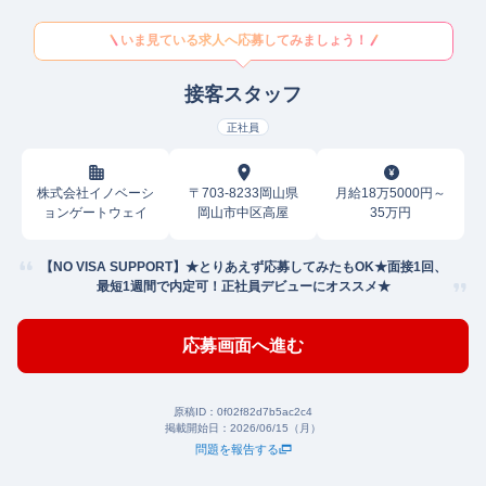
いま見ている求人へ応募してみましょう！
接客スタッフ
正社員
株式会社イノベーシ
〒703-8233岡山県
月給18万5000円～
ョンゲートウェイ
岡山市中区高屋
35万円
【NO VISA SUPPORT】★とりあえず応募してみたもOK★面接1回、
最短1週間で内定可！正社員デビューにオススメ★
応募画面へ進む
原稿ID：
0f02f82d7b5ac2c4
掲載開始日：
2026/06/15（月）
問題を報告する