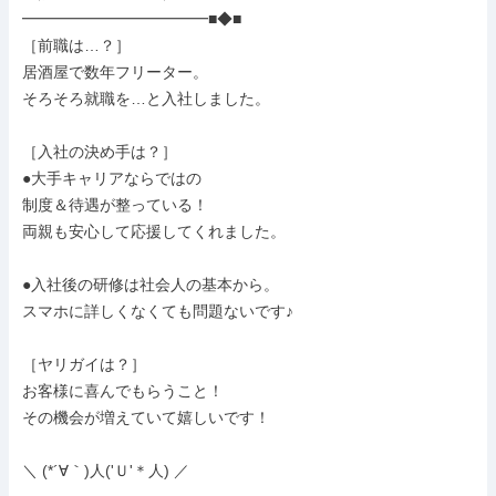
━━━━━━━━━━━━■◆■

［前職は…？］

居酒屋で数年フリーター。

そろそろ就職を…と入社しました。

［入社の決め手は？］

●大手キャリアならではの

制度＆待遇が整っている！

両親も安心して応援してくれました。

●入社後の研修は社会人の基本から。

スマホに詳しくなくても問題ないです♪

［ヤリガイは？］

お客様に喜んでもらうこと！

その機会が増えていて嬉しいです！

＼ (*´∀｀)人('Ｕ'＊人) ／
