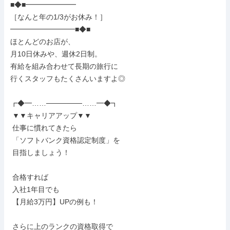
■◆■━━━━━━━

［なんと年の1/3がお休み！］

━━━━━━━━━■◆■

ほとんどのお店が、

月10日休みや、週休2日制。

有給を組み合わせて長期の旅行に

行くスタッフもたくさんいますよ◎

┏◆━……───────……━◆┓

 ▼▼キャリアアップ▼▼

 仕事に慣れてきたら

 「ソフトバンク資格認定制度」を

 目指しましょう！

 合格すれば

 入社1年目でも

 【月給3万円】UPの例も！

 さらに上のランクの資格取得で
