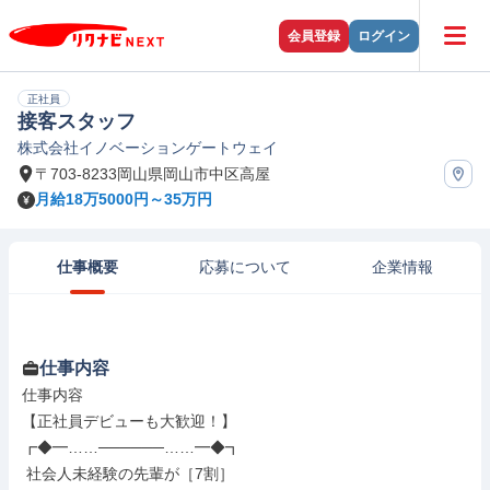
会員登録
ログイン
正社員
接客スタッフ
株式会社イノベーションゲートウェイ
〒703-8233岡山県岡山市中区高屋
月給18万5000円～35万円
仕事概要
応募について
企業情報
仕事内容
仕事内容

【正社員デビューも大歓迎！】

┏◆━……──────……━◆┓

 社会人未経験の先輩が［7割］
