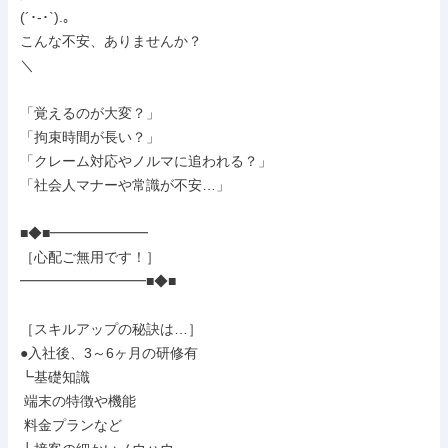
(´･-･`).｡

こんな不安、ありませんか？

＼

「覚えるのが大変？」

「拘束時間が長い？」

「クレーム対応やノルマに追われる？」

「社会人マナーや常識が不安…」

■◆■━━━━━━━

［心配ご無用です！］

━━━━━━━━━■◆■

［スキルアップの秘訣は…］

●入社後、3～6ヶ月の研修有

┗基礎知識

 端末の特徴や機能

 料金プランなど
