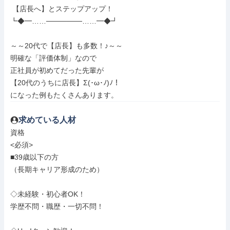
 【店長へ】とステップアップ！

┗◆━……───────……━◆┛

～～20代で【店長】も多数！♪～～

明確な「評価体制」なので

正社員が初めてだった先輩が

【20代のうちに店長】Σ(･ω･ﾉ)ﾉ！

になった例もたくさんあります。
求めている人材
資格

<必須>

■39歳以下の方

（長期キャリア形成のため）

◇未経験・初心者OK！

学歴不問・職歴・一切不問！
