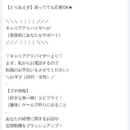
【とりあえず】迷ってても応募OK★

＼＼＼ ｜｜｜｜ ／／／

キャリアアドバイザーが

［面接前にあなたをサポート］

／／／ ｜｜｜｜ ＼＼＼

▽キャリアアドバイザーより▽

まず、私からお電話するので

転職のお手伝いをさせてください♪

＼(o´∀`)/（20代・女性）／

-

【プチ情報】

［好きな食べ物］エビフライ！

［趣味］ゲームで狩りに出ること

-

あなたの経歴に関するお話や

志望動機をブラッシュアップ！
