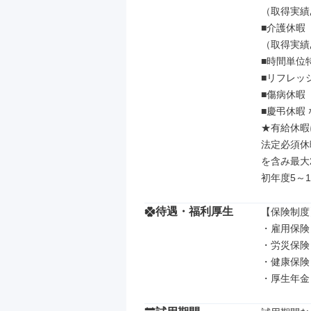
（取得実績
■介護休暇

（取得実績
■時間単位特
■リフレッシ
■傷病休暇

■慶弔休暇 
★有給休暇
法定必須休
を含み最大2
初年度5～
待遇・福利厚生
【保険制度】
・雇用保険

・労災保険

・健康保険

・厚生年金