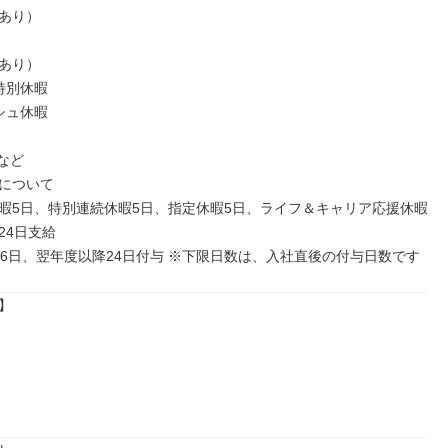
あり）

あり）

別休暇

ュ休暇

など

について

暇5日、特別連続休暇5日、指定休暇5日、ライフ＆キャリア応援休暇
4日支給

16日、翌年度以降24日付与 ※下限日数は、入社直後の付与日数です

