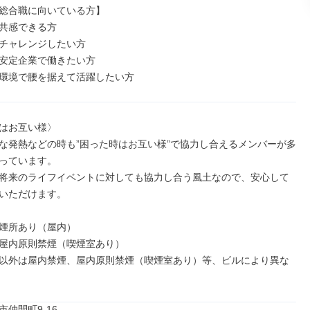
総合職に向いている方】

共感できる方

チャレンジしたい方

安定企業で働きたい方

環境で腰を据えて活躍したい方
はお互い様〉

な発熱などの時も”困った時はお互い様”で協力し合えるメンバーが多
っています。

将来のライフイベントに対しても協力し合う風土なので、安心して
いただけます。

煙所あり（屋内）

屋内原則禁煙（喫煙室あり）

以外は屋内禁煙、屋内原則禁煙（喫煙室あり）等、ビルにより異な
仲間町9-16