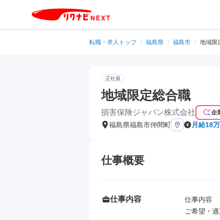
転職・求人トップ
/
福島県
/
福島市
/
地域限
正社員
地域限定総合職
損害保険ジャパン株式会社
企
福島県福島市仲間町
月給18万
仕事概要
仕事内容
仕事内容

ご希望・適