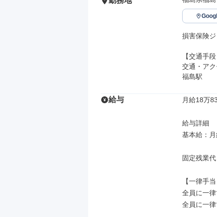
勤務地
Goo
損害保険ジ
【交通手段】
交通・アク
福島駅
給与
月給18万83
給与詳細

基本給：月給 
固定残業代
【一律手当】
全員に一律
全員に一律