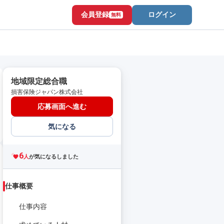
会員登録
ログイン
無料
地域限定総合職
損害保険ジャパン株式会社
応募画面へ進む
気になる
6
人
が気になるしました
仕事概要
仕事内容