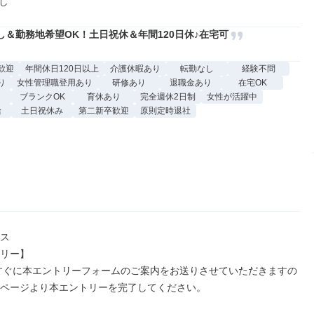
し
し＆勤務地希望OK！土日祝休＆年間120日休♪在宅可
歓迎
年間休日120日以上
介護休暇あり
転勤なし
経験不問
り
女性管理職登用あり
研修あり
退職金あり
在宅OK
ブランクOK
育休あり
完全週休2日制
女性が活躍中
給
土日祝休み
第二新卒歓迎
原則定時退社
ス

リー】

ページより本エントリーを完了してください。
