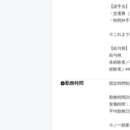
【諸手当】

・交通費（
・時間外手
※これまで
【給与例】

給与例

未経験者／4
経験者／44
勤務時間
固定時間制

勤務時間詳細
実働時間：
平均勤務日数
※ノー残業