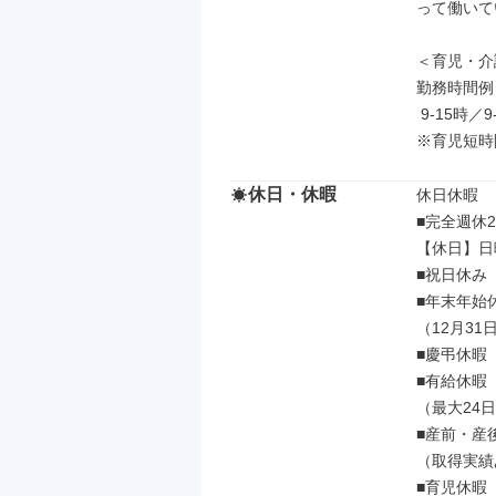
って働いて
＜育児・介
勤務時間例

 9-15時／9-16時／10-16時／10-17時 など

※育児短時
休日・休暇
休日休暇

■完全週休2
【休日】日
■祝日休み

■年末年始休
（12月31
■慶弔休暇

■有給休暇

（最大24日
■産前・産後
（取得実績
■育児休暇
