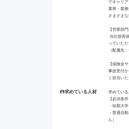
でキャリア
業界・業務
さまざまな
【営業部門
 当社損害保険の代理店と一緒にお客さまのリスクに合わせて最適な提案を行な
っていただ
（配属先：
【保険金サ
事故受付か
く担当いた
求めている人材
求めている
【必須条件】
・短期大学
・普通自動
ん）
