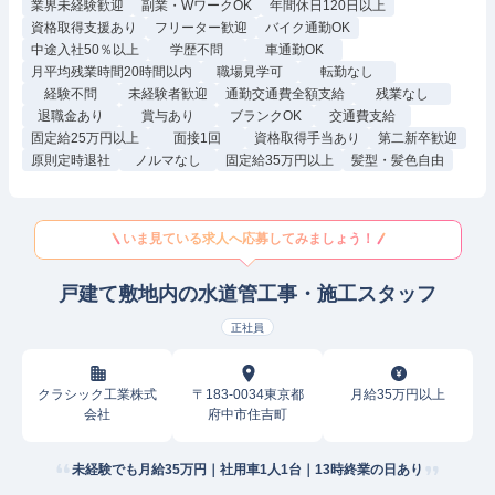
業界未経験歓迎
副業・WワークOK
年間休日120日以上
資格取得支援あり
フリーター歓迎
バイク通勤OK
中途入社50％以上
学歴不問
車通勤OK
月平均残業時間20時間以内
職場見学可
転勤なし
経験不問
未経験者歓迎
通勤交通費全額支給
残業なし
退職金あり
賞与あり
ブランクOK
交通費支給
固定給25万円以上
面接1回
資格取得手当あり
第二新卒歓迎
原則定時退社
ノルマなし
固定給35万円以上
髪型・髪色自由
いま見ている求人へ応募してみましょう！
戸建て敷地内の水道管工事・施工スタッフ
正社員
クラシック工業株式
〒183-0034東京都
月給35万円以上
会社
府中市住吉町
未経験でも月給35万円｜社用車1人1台｜13時終業の日あり