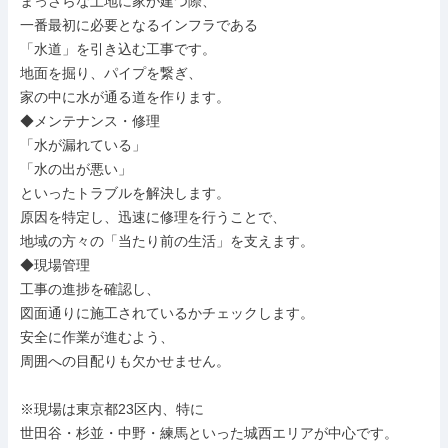
まっさらな土地に家が建つ際、

一番最初に必要となるインフラである

「水道」を引き込む工事です。

地面を掘り、パイプを繋ぎ、

家の中に水が通る道を作ります。

◆メンテナンス・修理

「水が漏れている」

「水の出が悪い」

といったトラブルを解決します。

原因を特定し、迅速に修理を行うことで、

地域の方々の「当たり前の生活」を支えます。

◆現場管理

工事の進捗を確認し、

図面通りに施工されているかチェックします。

安全に作業が進むよう、

周囲への目配りも欠かせません。

※現場は東京都23区内、特に

世田谷・杉並・中野・練馬といった城西エリアが中心です。
