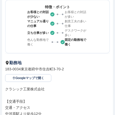
特徴・ポイント
お客様との対話
お客様との対話
が少ない
が多い
マニュアル通り
創意工夫の多い
の仕事
仕事
デスクワークが
立ち仕事が多い
多い
色んな勤務地で
固定の勤務地で
働く
働く
勤務地
183-0034東京都府中市住吉町3-70-2
Googleマップで開く
クラシック工業株式会社

【交通手段】

交通・アクセス

中河原駅より徒歩12分