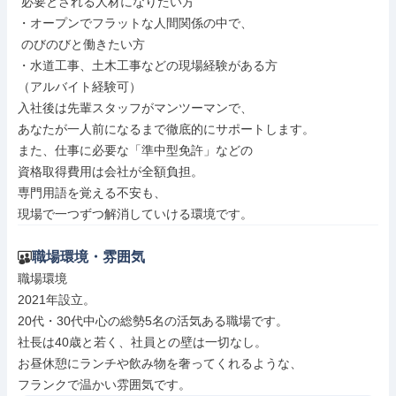
 必要とされる人材になりたい方

・オープンでフラットな人間関係の中で、

 のびのびと働きたい方

・水道工事、土木工事などの現場経験がある方

（アルバイト経験可）

入社後は先輩スタッフがマンツーマンで、

あなたが一人前になるまで徹底的にサポートします。

また、仕事に必要な「準中型免許」などの

資格取得費用は会社が全額負担。

専門用語を覚える不安も、

現場で一つずつ解消していける環境です。
職場環境・雰囲気
職場環境

2021年設立。

20代・30代中心の総勢5名の活気ある職場です。

社長は40歳と若く、社員との壁は一切なし。

お昼休憩にランチや飲み物を奢ってくれるような、

フランクで温かい雰囲気です。