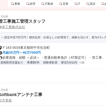
事務
経理
不動産
営業
IT
英語
正社員
管工事施工管理スタッフ
伸幸工業株式会社
想定年収700万円！都内近郊・出張なしの好環境で、経験を活かす。賞与4.5ヶ
〒183-0034東京都府中市住吉町
月給35万円～46万7000円
必要資格・経験 ＜必須＞ ・普通自動車免許（AT限定可） ・管工事...
資格取得支援あり
車通勤OK
経験者歓迎
駅近5分以内
+2個
正社員
Softbankアンテナ工事
北方美装