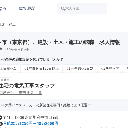
なる
閲覧履歴
求人検索
土木・施工
中市（東京都）、建設・土木・施工の転職・求人情報
件
1
〜
100
件目を表示中
わり条件の追加設定を忘れていませんか？
土日祝休み
年間休日120日以上
完全週休2日制
学歴不問
正社員
住宅の電気工事スタッフ
有限会社 末吉電気工事
大手ハウスメーカーの新築住宅専門！経験により優遇
〒183-0036東京都府中市日新町
月給25万1250円～40万2000円