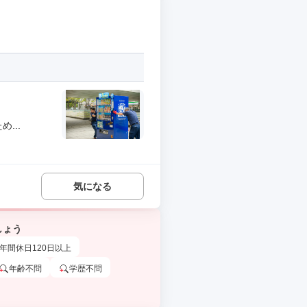
...
気になる
しょう
年間休日120日以上
年齢不問
学歴不問