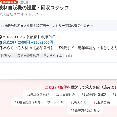
正社員
飲料自販機の設置・回収スタッフ
株式会社ユニオントラスト
未経験歓迎★入社祝金30万円★サントリー基盤の安定企業★
〒183-0012東京都府中市押立町
月給26万2500円～36万2500円
求めている人材 ✬【必須条件】 ・59歳まで（定年年齢を上限とするため
制服あり
業界未経験歓迎
ランチタイム
+34個
こだわり条件
を設定して求人を絞り込みま
未経験者歓迎
土日祝休み
完全週休2日制
在宅勤務（リモートワーク）OK
転勤なし
服装自由
語学力を活かせる