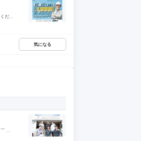
だ...
気になる
...