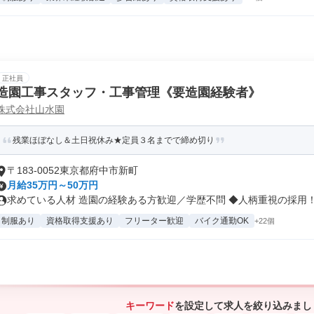
正社員
造園工事スタッフ・工事管理《要造園経験者》
株式会社山水園
残業ほぼなし＆土日祝休み★定員３名までで締め切り
〒183-0052東京都府中市新町
月給35万円～50万円
求めている人材 造園の経験ある方歓迎／学歴不問 ◆人柄重視の採用！ ◆
制服あり
資格取得支援あり
フリーター歓迎
バイク通勤OK
+22個
キーワード
を設定して求人を絞り込みまし