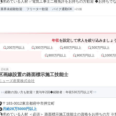
求めている人材 ✅電気工事士二種免許をお持ちの方歓迎 ◆お持ちでない
業界未経験歓迎
フリーター歓迎
バイク通勤OK
+21個
年収
を設定して求人を絞り込みましょ
200万円以上
300万円以上
400万円以上
500万円以上
800万円以上
900万円以上
1000
正社員
区画線設置の路面標示施工技能士
ニューズ産業株式会社
経験の浅い方も歓迎！賞与年2回◆経験者：年収530万円以上可
〒183-0012東京都府中市押立町
月給28万5000円以上
求めている人材 ＜必須＞ 路面標示施工技能士の資格をお持ちの方 ※無資