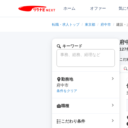
ホーム
オファー
気に
転職・求人トップ
/
東京都
/
府中市
/
建設・
府
キーワード
127
こだ
勤務地
府中市
条件をクリア
職種
こだわり条件