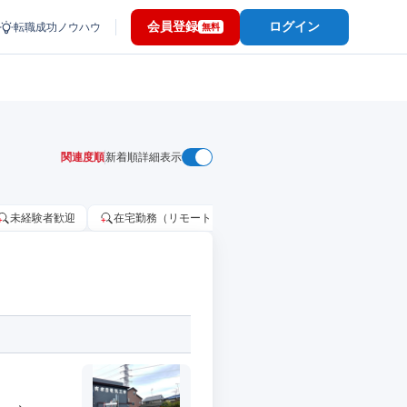
会員登録
ログイン
転職成功ノウハウ
無料
関連度順
新着順
詳細表示
未経験者歓迎
在宅勤務（リモートワーク）OK
家賃補助・住宅手当