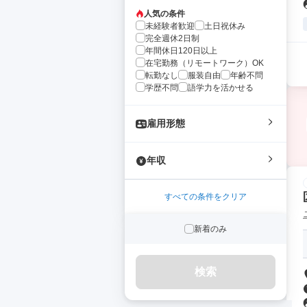
人気の条件
未経験者歓迎
土日祝休み
完全週休2日制
年間休日120日以上
在宅勤務（リモートワーク）OK
転勤なし
服装自由
年齢不問
学歴不問
語学力を活かせる
雇用形態
年収
すべての条件をクリア
新着のみ
検索