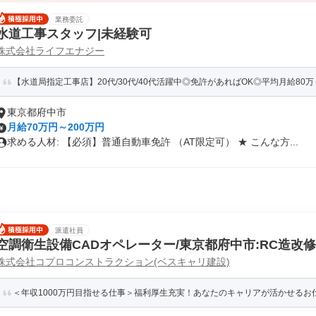
業務委託
水道工事スタッフ|未経験可
株式会社ライフエナジー
【水道局指定工事店】20代/30代/40代活躍中◎免許があればOK◎平均月給80万～9
東京都府中市
月給70万円～200万円
求める人材: 【必須】普通自動車免許 （AT限定可） ★ こんな方...
派遣社員
空調衛生設備CADオペレーター/東京都府中市:RC造改
株式会社コプロコンストラクション(ベスキャリ建設)
＜年収1000万円目指せる仕事＞福利厚生充実！あなたのキャリアが活かせるお仕