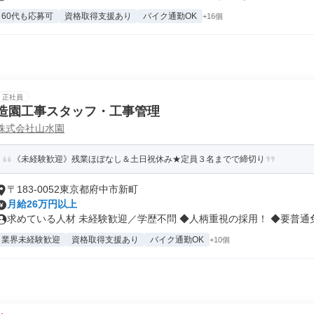
60代も応募可
資格取得支援あり
バイク通勤OK
+16個
正社員
造園工事スタッフ・工事管理
株式会社山水園
《未経験歓迎》残業ほぼなし＆土日祝休み★定員３名までで締切り
〒183-0052東京都府中市新町
月給26万円以上
求めている人材 未経験歓迎／学歴不問 ◆人柄重視の採用！ ◆要普通免許
業界未経験歓迎
資格取得支援あり
バイク通勤OK
+10個