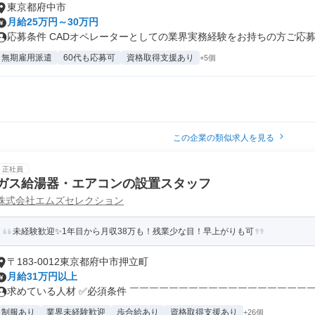
東京都府中市
月給25万円～30万円
応募条件 CADオペレーターとしての業界実務経験をお持ちの方ご応募く
無期雇用派遣
60代も応募可
資格取得支援あり
+5個
この企業の類似求人を見る
正社員
ガス給湯器・エアコンの設置スタッフ
株式会社エムズセレクション
未経験歓迎✨1年目から月収38万も！残業少な目！早上がりも可
〒183-0012東京都府中市押立町
月給31万円以上
求めている人材 ✅必須条件 ￣￣￣￣￣￣￣￣￣￣￣￣￣￣￣￣￣￣￣￣ 
制服あり
業界未経験歓迎
歩合給あり
資格取得支援あり
+26個