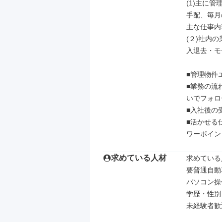
(1)主に
手配、毎月
主な仕事内
(２)社内
入退去・モ
■管理物件
■業務の流
いでフォロ
■入社後の
■活かせる
ワーポイン
求めている人材
求めている
要普通自動
パソコン操
学歴・性別
未経験者歓