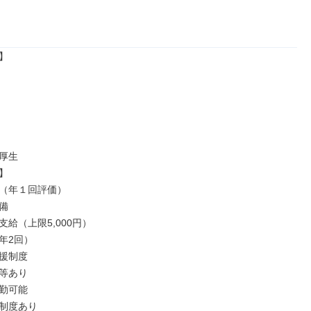


厚生



（年１回評価）



給（上限5,000円）

2回）

援制度

等あり

勤可能

制度あり