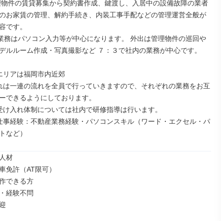
管理物件の賃貸募集から契約書作成、鍵渡し、入居中の設備故障の業者
のお家賃の管理、解約手続き、内装工事手配などの管理運営全般が
容です。

の業務はパソコン入力等が中心になります。 外出は管理物件の巡回や
デルルーム作成・写真撮影など ７：３で社内の業務が中心です。

エリアは福岡市内近郊

れは一連の流れを全員で行っていきますので、それぞれの業務をお互
ーできるようにしております。

受け入れ体制については社内で研修指導は行います。

仕事経験：不動産業務経験・パソコンスキル（ワード・エクセル・パ
トなど）
人材

車免許（AT限可）

作できる方

・経験不問

迎