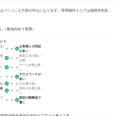
はパソコン入力等が中心になります。管理物件エリアは福岡市内近
し（敷地内全て禁煙）
ント
話
お客様との対話
が多い
り
創意工夫の多い
仕事
チーム作業が多
い
い
デスクワークが
い
多い
い
力仕事が多い
多
室外の仕事が多
い
で
固定の勤務地で
働く
022福岡県福岡市早良区原原６丁目２９番２２号