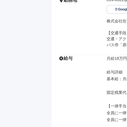
勤務地
Goo
株式会社住
【交通手段】
交通・アク
バス停「原
給与
月給18万円
給与詳細

基本給：月給
固定残業代
【一律手当】
全員に一律
全員に一律