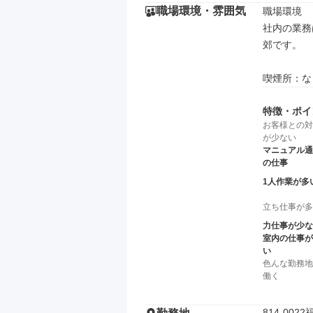
職場環境・雰囲気
職場環境

社内の業務
郊です。

喫煙所：な
特徴・ポイ
お客様との対
が少ない
マニュアル通
の仕事
1人作業が多
立ち仕事が多
力仕事が少な
室内の仕事が
い
色んな勤務地
働く
814-0