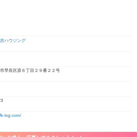
吉ハウジング
市早良区原６丁目２９番２２号
23
fk-log.com/