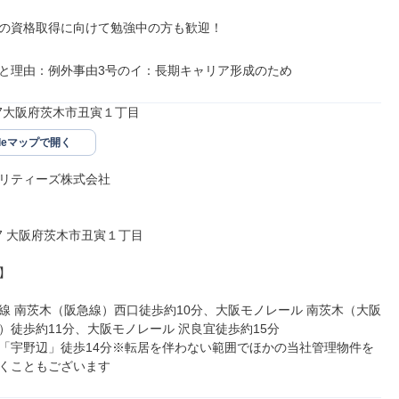
の資格取得に向けて勉強中の方も歓迎！

と理由：例外事由3号のイ：長期キャリア形成のため
877大阪府茨木市丑寅１丁目
gleマップで開く
リティーズ株式会社

877 大阪府茨木市丑寅１丁目



線 南茨木（阪急線）西口徒歩約10分、大阪モノレール 南茨木（大阪
）徒歩約11分、大阪モノレール 沢良宜徒歩約15分

「宇野辺」徒歩14分※転居を伴わない範囲でほかの当社管理物件を
くこともございます