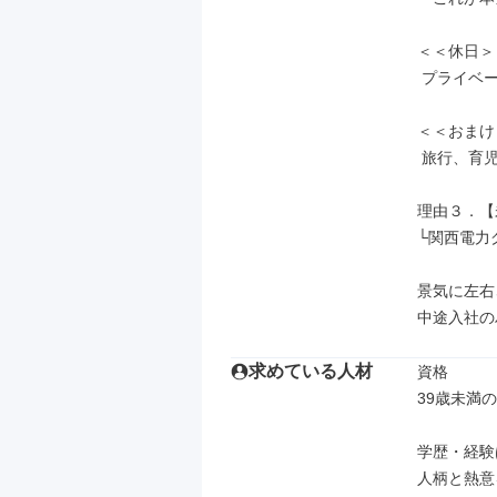
＜＜休日＞＞
 プライベートも大切にできます。

＜＜おまけ
 旅行、育児、資格取得など…使い道は自由です！

理由３．【未
└関西電力
景気に左右
中途入社の
求めている人材
資格

39歳未満
学歴・経験
人柄と熱意