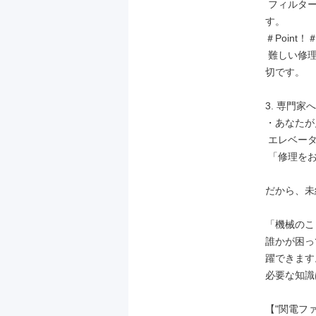
 フィルターの掃除やスイッチの入れ直しなど、簡単なことで直る場合もありま
す。

＃Point！＃
 難しい修理は、あなたがする必要はありません！「まずは見に行く」ことが大
切です。

3. 専門
・あなたが
 エレベーターの会社、空調の会社など、いつもお願いしている協力会社へ

 「修理をお願いします！」と連絡し、日程を調整します。

だから、未
「機械のこ
誰かが困っ
躍できます。
必要な知識
【"関電フ