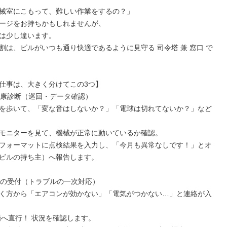
械室にこもって、難しい作業をするの？」

ージをお持ちかもしれませんが、

は少し違います。

割は、ビルがいつも通り快適であるように見守る 司令塔 兼 窓口 で
仕事は、大きく分けてこの3つ】

の健康診断（巡回・データ確認）

を歩いて、「変な音はしないか？」「電球は切れてないか？」など
モニターを見て、機械が正常に動いているか確認。

フォーマットに点検結果を入力し、「今月も異常なしです！」とオ
ビルの持ち主）へ報告します。

ごとの受付（トラブルの一次対応）

く方から「エアコンが効かない」「電気がつかない…」と連絡が入