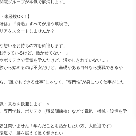
関電グループが本気で解消します。

・未経験OK！】

研修』『待遇』すべてが揃う環境で、

リアをスタートしませんか？

な想いをお持ちの方を歓迎します。

は持っているけど、活かせてない…」

やポリテクで電気を学んだけど、活かしきれていない…」

験から始めるのは不安だけど、基礎がある自分なら挑戦できるか
ら、"誰でもできる仕事"じゃなく、"専門性"が身につく仕事がした
識・意欲を歓迎します！＞

、専門学校、ポリテク（職業訓練校）などで電気・機械・設備を学
験は問いません！学んだことを活かしたい方、大歓迎です）

環境で、腰を据えて長く働きたい
