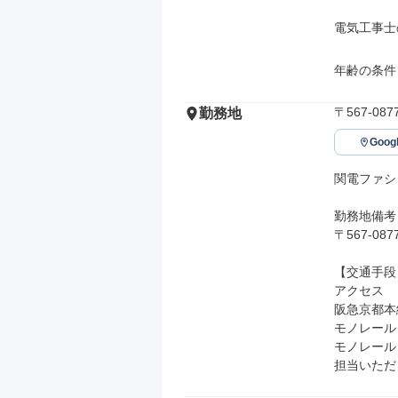
電気工事士
年齢の条件
〒567-0
勤務地
Goo
関電ファシ
勤務地備考

〒567-0
【交通手段】
アクセス

阪急京都本
モノレール
モノレール
担当いただ