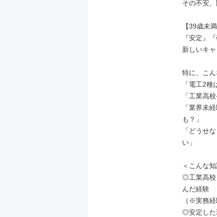
その不安、
【39歳未満
『安定』『
新しいキャ
特に、こん
「電工2種
「工業高校
「業界未経
も？」

「どうせな
い」

＜こんな知
◎工業高校
んだ経験

（※実務経
◎安定した