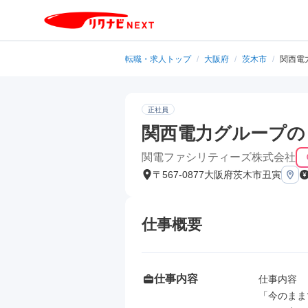
転職・求人トップ
/
大阪府
/
茨木市
/
関西電
正社員
関西電力グループの
関電ファシリティーズ株式会社
〒567-0877大阪府茨木市丑寅
仕事概要
仕事内容
仕事内容

「今のまま