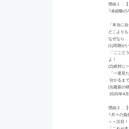
理由１．【
└未経験の
「本当に自
どこよりも
なぜなら…

(1)同期
 「ここどういう意味？」なんて話せる仲間がいるのは、想像以上に心強いです
よ！

(2)絶対に
 「一度見たから次一人で、は本当にないです。」/先輩社員談

 分かるまで、隣で先輩が何度でもサポートします。

(3)最新の
 2025年4月新設のキレイな施設で、工具の持ち方から丁寧に学べます。

理由２．【
└月々の負
＜＜注目！
「これが本