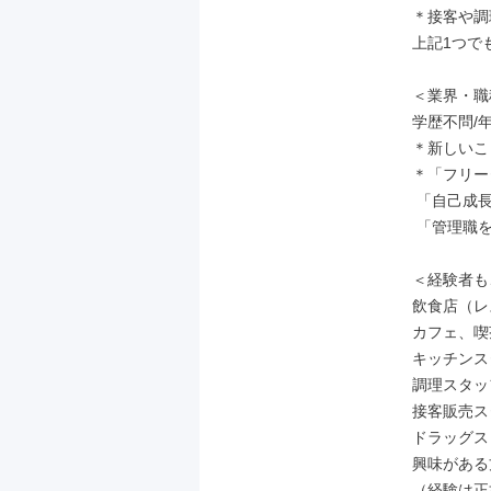
＊接客や調
上記1つで
＜業界・職
学歴不問/
＊新しいこ
＊「フリー
 「自己成長していきたい」

 「管理職を目指したい」という方にもオススメ！

＜経験者も
飲食店（レ
カフェ、喫
キッチンス
調理スタッ
接客販売ス
ドラッグス
興味がある
（経験は正