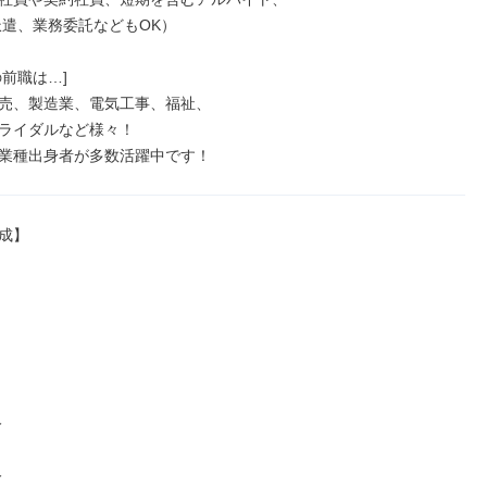
前職は…]

売、製造業、電気工事、福祉、

ライダルなど様々！

業種出身者が多数活躍中です！
成】




