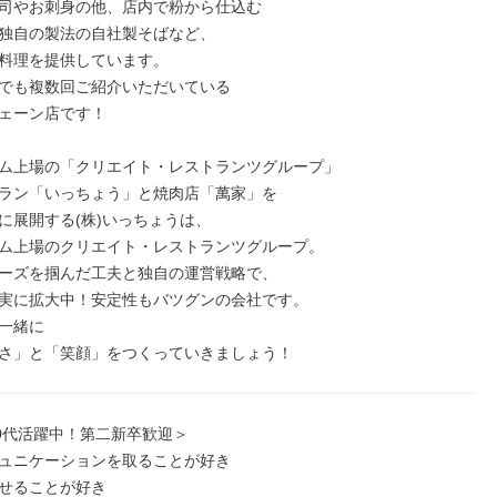
司やお刺身の他、店内で粉から仕込む

独自の製法の自社製そばなど、

料理を提供しています。

でも複数回ご紹介いただいている

ェーン店です！

ム上場の「クリエイト・レストランツグループ」

ラン「いっちょう」と焼肉店「萬家」を

に展開する(株)いっちょうは、

ム上場のクリエイト・レストランツグループ。

ーズを掴んだ工夫と独自の運営戦略で、

実に拡大中！安定性もバツグンの会社です。

一緒に

さ」と「笑顔」をつくっていきましょう！
30代活躍中！第二新卒歓迎＞

ュニケーションを取ることが好き

せることが好き
