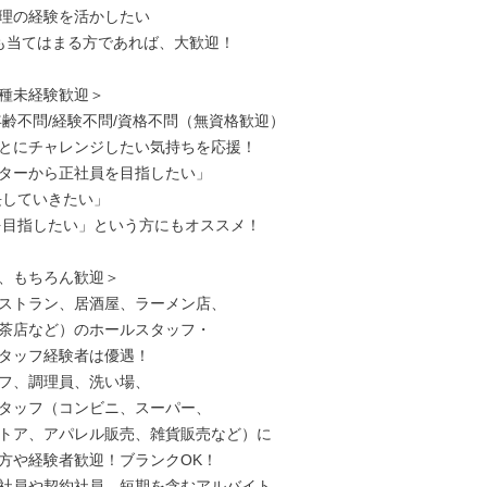
理の経験を活かしたい

も当てはまる方であれば、大歓迎！

種未経験歓迎＞

年齢不問/経験不問/資格不問（無資格歓迎）

とにチャレンジしたい気持ちを応援！

ターから正社員を目指したい」

、もちろん歓迎＞

ストラン、居酒屋、ラーメン店、

茶店など）のホールスタッフ・

タッフ経験者は優遇！

フ、調理員、洗い場、

タッフ（コンビニ、スーパー、

トア、アパレル販売、雑貨販売など）に

方や経験者歓迎！ブランクOK！

社員や契約社員、短期を含むアルバイト、
