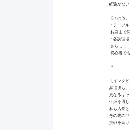
経験がない
【その他、
＊テーブル
 お席まで伺っての注文取りはありません。

＊各調理場
 さらにミニモニターで都度レシピを確認でき、

 初心者でもスムーズな調理が可能です！

 ＊

【インタビ
昇進後も、
更なるキャ
生涯を通し
私も店長と
その先の”
挑戦を続け