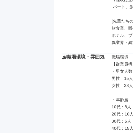
 パート、派遣、業務委託などもOK）

[先輩たちの
飲食業、販
ホテル、ブ
異業界・異
職場環境・雰囲気
職場環境

【従業員構
・男女人数

男性：15人

女性：33人

・年齢層

10代：8人

20代：10人
30代：5人

40代：15人