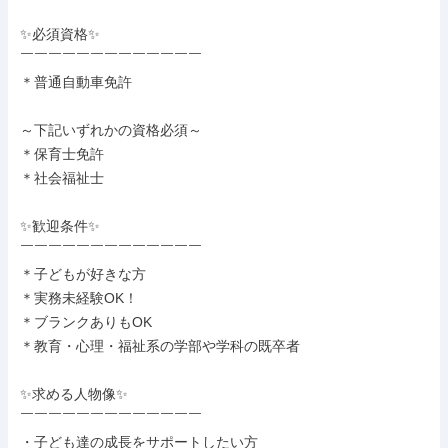
✨必須資格✨

￣￣￣￣￣￣￣￣￣￣￣￣￣

＊普通自動車免許

～下記いずれかの資格必須～

＊保育士免許

＊社会福祉士

✨歓迎条件✨

￣￣￣￣￣￣￣￣￣￣￣￣￣

＊子どもが好きな方

＊実務未経験OK！

＊ブランクありもOK

＊教育・心理・福祉系の学部や学科の既卒者

✨求める人物像✨

￣￣￣￣￣￣￣￣￣￣￣￣￣

・子ども達の成長をサポートしたい方
