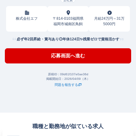
正社員
株式会社エフ
〒814-0103福岡県
月給24万円～31万
福岡市城南区鳥飼
5000円
必ず年2回昇給・賞与あり◎年休124日✨残業ゼロで資格活かす
応募画面へ進む
原稿ID：
09d61f107e0ae36d
掲載開始日：
2026/04/09（木）
問題を報告する
職種と勤務地が似ている求人