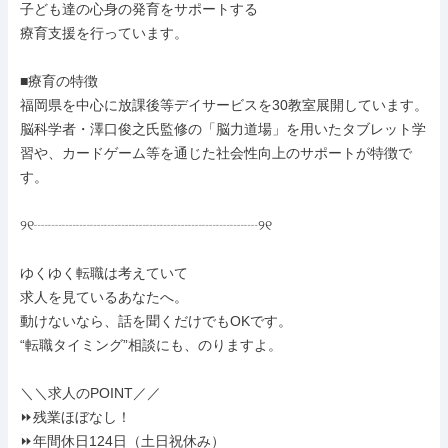
子ども達の心身の発育をサポートする

療育支援を行っています。

■療育の特徴

福岡県を中心に放課後等デイサービスを30教室展開しています。
脳科学者・澤口俊之氏監修の「脳力道場」を用いたタブレット学
習や、カードゲーム等を通じた社会性向上のサポートが特徴で
す。

୨୧┈┈┈┈┈┈┈┈┈┈┈┈┈┈┈┈୨୧

ゆくゆく転職は考えていて

求人を見ているあなたへ。

動けないなら、話を聞くだけでもOKです。

“転職タイミング”相談にも、のりますよ。

＼＼求人のPOINT／／

⏩残業ほぼなし！

⏩年間休日124日（土日祝休み）
