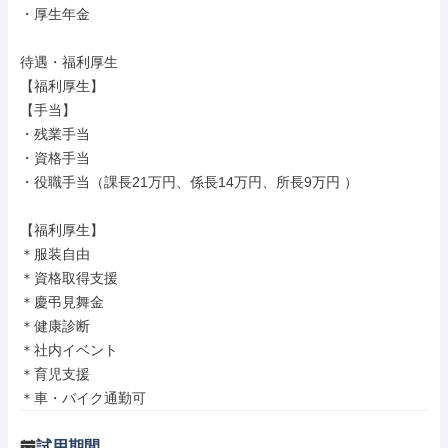
・厚生年金

待遇・福利厚生

【福利厚生】

【手当】

・残業手当

・資格手当

・役職手当（課長21万円、係長14万円、所長9万円 ）

【福利厚生】

＊服装自由

＊資格取得支援

＊慶弔見舞金

＊健康診断

＊社内イベント

＊育児支援

＊車・バイク通勤可
試用期間