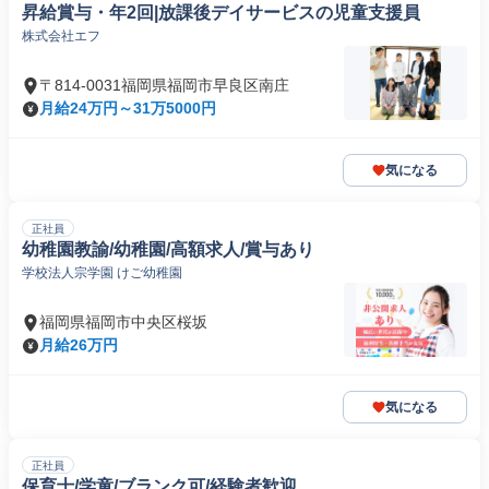
昇給賞与・年2回|放課後デイサービスの児童支援員
株式会社エフ
〒814-0031福岡県福岡市早良区南庄
月給24万円～31万5000円
気になる
正社員
幼稚園教諭/幼稚園/高額求人/賞与あり
学校法人宗学園 けご幼稚園
福岡県福岡市中央区桜坂
月給26万円
気になる
正社員
保育士/学童/ブランク可/経験者歓迎