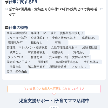
仕事に関するPR
必ず年2回昇給・賞与あり◎年休124日✨残業ゼロで資格活
かす
仕事の特徴
業界未経験歓迎
年間休日120日以上
資格取得支援あり
フリーター歓迎
介護休暇あり
中途入社50％以上
車通勤OK
職場見学可
転勤なし
英語
管理職・マネジメント経験歓迎
女性管理職登用あり
経験者歓迎
残業なし
有資格者歓迎
研修あり
賞与あり
ブランクOK
育休あり
完全週休2日制
女性が活躍中
固定給25万円以上
面接1回
資格取得手当あり
土日祝休み
服装自由
第二新卒歓迎
原則定時退社
ノルマなし
髪型・髪色自由
いま見ている求人へ応募してみましょう！
児童支援サポート|子育てママ活躍中