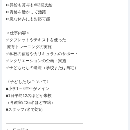
⏩昇給も賞与も年2回支給

⏩資格を活かして活躍

⏩急な休みにも対応可能

＜仕事内容＞

✅タブレットやテキストを使った

 療育トレーニングの実施

✅学校の宿題やカリキュラムのサポート

✅レクリエーションの企画・実施

✅子どもたちの送迎（学校または自宅）

《子どもたちについて》

■小学1～4年生がメイン

■1日平均12名ほどが来校

（各教室に25名ほど在籍）

■スタッフ7名で対応

━━━━━━━━━━━━━━━━━━━
