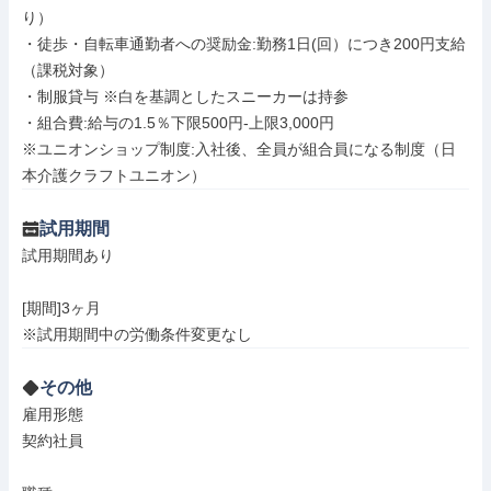
り）

・徒歩・自転車通勤者への奨励金:勤務1日(回）につき200円支給
（課税対象）

・制服貸与 ※白を基調としたスニーカーは持参

・組合費:給与の1.5％下限500円-上限3,000円

※ユニオンショップ制度:入社後、全員が組合員になる制度（日
本介護クラフトユニオン）
試用期間
試用期間あり

[期間]3ヶ月

※試用期間中の労働条件変更なし
その他
雇用形態

契約社員
