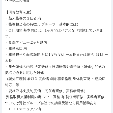
2km以上の場合

【研修教育制度】

・新人指導の専任者:有

・指導担当者の特徴:サブチーフ（基本的には）

・OJT期間:基本的には、1ヶ月間はペアとなり実施していきま
す。

・夜勤デビュー:2ヶ月以内

・相談窓口:有

・相談担当や面談頻度:月に1度程度/ホーム長または統括（副ホー
ム長）

・集合研修の内容:法定研修＋技術研修や虐待防止研修などその
拠点で必要に応じた研修

（認知症理解 看取り 高齢者虐待 職業倫理 身体拘束廃止 感染症
対応）等

・資格取得支援制度:有（初任者研修、実務者研修）

 資格取得支援制度内容:シフト調整 有/初任者研修・実務者研修に
ついては弊社グループ会社での講座受講なら費用補助あり

・ＯＪＴマニュアル:有
