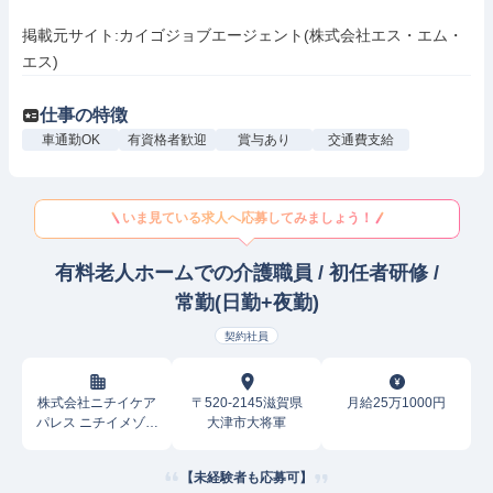
掲載元サイト:カイゴジョブエージェント(株式会社エス・エム・
エス)
仕事の特徴
車通勤OK
有資格者歓迎
賞与あり
交通費支給
いま見ている求人へ応募してみましょう！
有料老人ホームでの介護職員 / 初任者研修 /
常勤(日勤+夜勤)
契約社員
株式会社ニチイケア
〒520-2145滋賀県
月給25万1000円
パレス ニチイメゾン
大津市大将軍
瀬田
【未経験者も応募可】