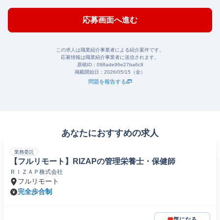
応募画面へ進む
この求人は職業紹介事業者による紹介案件です。
応募情報は職業紹介事業者に送信されます。
原稿ID：
098ade96e27ba6c9
掲載開始日：
2026/05/15（金）
問題を報告する
あなたにおすすめの求人
業務委託
【フルリモート】RIZAPの管理栄養士・保健師
ＲＩＺＡＰ株式会社
フルリモート
完全歩合制
気になる