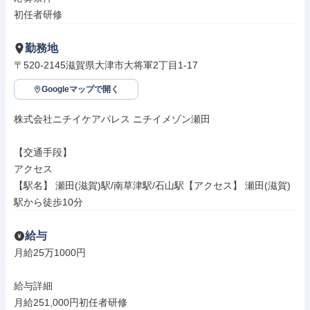
初任者研修
勤務地
〒520-2145滋賀県大津市大将軍2丁目1-17
Googleマップで開く
株式会社ニチイケアパレス ニチイメゾン瀬田

【交通手段】

アクセス

【駅名】 瀬田(滋賀)駅/南草津駅/石山駅【アクセス】 瀬田(滋賀)
駅から徒歩10分
給与
月給25万1000円

給与詳細

月給251,000円初任者研修
