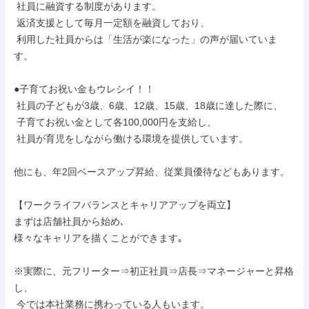
 社員に融資する制度があります。

 返済支援として毎月一定額を融資しており、

 利用した社員からは「生活が楽になった」の声が届いていま
す。

●子育てお祝い金もウレシイ！！

 社員の子どもが3歳、6歳、12歳、15歳、18歳に達した際に、

 子育てお祝い金として各100,000円を支給し、

 社員が育児をしながら働ける環境を提供しています。

他にも、年2回ベースアップ昇給、従業員優待などもあります。

【ワークライフバランスとキャリアアップを両立】

まずは店舗社員から始め､

様々なキャリアを描くことができます｡

※実際に、元フリーター⇒初正社員⇒店長⇒マネージャーと昇格
し、

 今では本社業務に携わっている人もいます。
