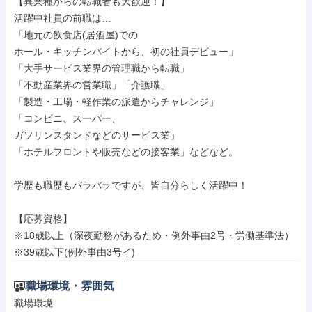
【異業種からの転職者も大歓迎！】

活躍中社員の前職は…

「地元の飲食店(居酒屋)での

ホール・キッチンバイトから、初の社員デビュー」

「大手サービス業界の管理職から転職」

「不動産業界の営業職」「介護職」

「製造・工場・軽作業の派遣からチャレンジ」

「コンビニ、スーパー、

ガソリンスタンドなどのサービス業」

「ホテルフロントや販売などの接客業」などなど。

学歴も職歴もバラバラですが、皆自分らしく活躍中！

【応募資格】

※18歳以上（深夜勤務があるため・例外事由2号・労働基準法）

※39歳以下(例外事由3号イ)
職場環境・雰囲気
職場環境
