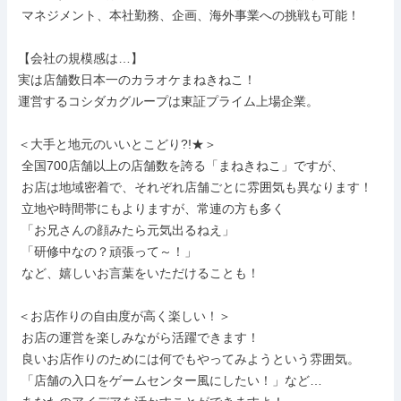
 マネジメント、本社勤務、企画、海外事業への挑戦も可能！

【会社の規模感は…】

実は店舗数日本一のカラオケまねきねこ！

運営するコシダカグループは東証プライム上場企業。

＜大手と地元のいいとこどり?!★＞

 全国700店舗以上の店舗数を誇る「まねきねこ」ですが、

 お店は地域密着で、それぞれ店舗ごとに雰囲気も異なります！

 立地や時間帯にもよりますが、常連の方も多く

 「お兄さんの顔みたら元気出るねえ」

 「研修中なの？頑張って～！」

 など、嬉しいお言葉をいただけることも！

＜お店作りの自由度が高く楽しい！＞

 お店の運営を楽しみながら活躍できます！

 良いお店作りのためには何でもやってみようという雰囲気。

 「店舗の入口をゲームセンター風にしたい！」など…
