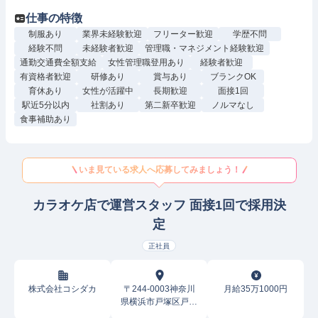
仕事の特徴
制服あり
業界未経験歓迎
フリーター歓迎
学歴不問
経験不問
未経験者歓迎
管理職・マネジメント経験歓迎
通勤交通費全額支給
女性管理職登用あり
経験者歓迎
有資格者歓迎
研修あり
賞与あり
ブランクOK
育休あり
女性が活躍中
長期歓迎
面接1回
駅近5分以内
社割あり
第二新卒歓迎
ノルマなし
食事補助あり
いま見ている求人へ応募してみましょう！
カラオケ店で運営スタッフ 面接1回で採用決
定
正社員
株式会社コシダカ
〒244-0003神奈川
月給35万1000円
県横浜市戸塚区戸塚
町