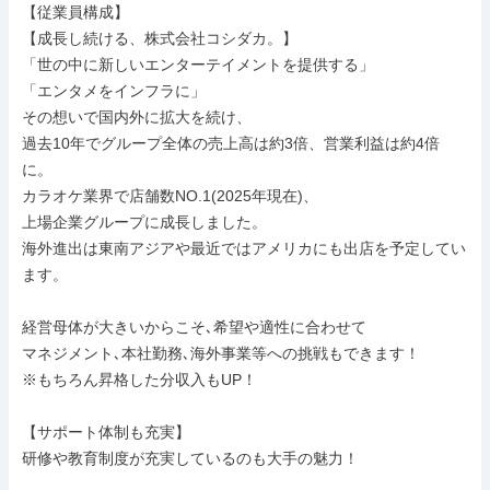
【従業員構成】

【成長し続ける、株式会社コシダカ。】

「世の中に新しいエンターテイメントを提供する」

「エンタメをインフラに」

その想いで国内外に拡大を続け、

過去10年でグループ全体の売上高は約3倍、営業利益は約4倍
に。

カラオケ業界で店舗数NO.1(2025年現在)、

上場企業グループに成長しました。

海外進出は東南アジアや最近ではアメリカにも出店を予定してい
ます。

経営母体が大きいからこそ､希望や適性に合わせて

マネジメント､本社勤務､海外事業等への挑戦もできます！

※もちろん昇格した分収入もUP！

【サポート体制も充実】

研修や教育制度が充実しているのも大手の魅力！
