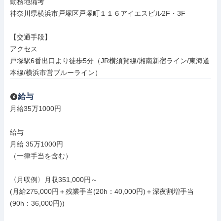
勤務地備考

神奈川県横浜市戸塚区戸塚町１１６アイエスビル2F・3F

【交通手段】

アクセス

戸塚駅6番出口より徒歩5分（JR横須賀線/湘南新宿ライン/東海道
本線/横浜市営ブルーライン）
給与
月給35万1000円

給与

月給 35万1000円

（一律手当を含む）

〈月収例〉月収351,000円～

(月給275,000円＋残業手当(20h：40,000円)＋深夜割増手当
(90h：36,000円))
