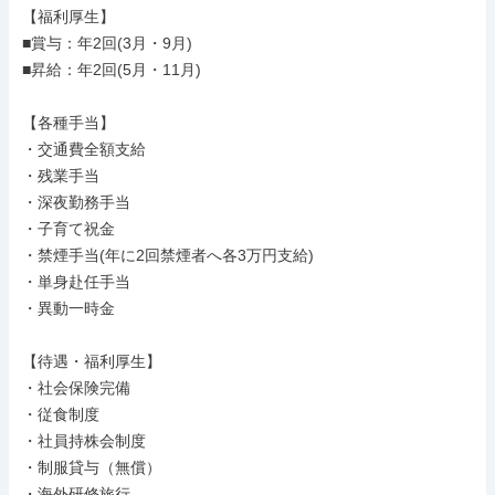
【福利厚生】

■賞与：年2回(3月・9月)

■昇給：年2回(5月・11月)

【各種手当】

・交通費全額支給

・残業手当

・深夜勤務手当

・子育て祝金

・禁煙手当(年に2回禁煙者へ各3万円支給)

・単身赴任手当

・異動一時金

【待遇・福利厚生】

・社会保険完備

・従食制度

・社員持株会制度

・制服貸与（無償）

・海外研修旅行
