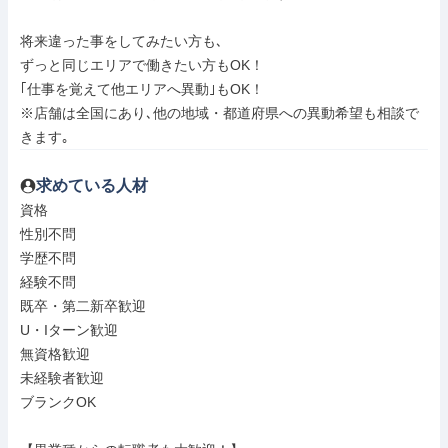
将来違った事をしてみたい方も､

ずっと同じエリアで働きたい方もOK！

｢仕事を覚えて他エリアへ異動｣もOK！

※店舗は全国にあり､他の地域・都道府県への異動希望も相談で
きます｡
求めている人材
資格

性別不問

学歴不問

経験不問

既卒・第二新卒歓迎

U・Iターン歓迎

無資格歓迎

未経験者歓迎

ブランクOK
