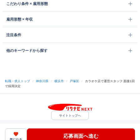
こだわり条件 × 雇用形態
雇用形態 × 年収
注目条件
他のキーワードから探す
転職・求人トップ
/
神奈川県
/
横浜市
/
戸塚区
/
カラオケ店で運営スタッフ 面接1回
で採用決定
サイトトップへ
中途採用をご検討の企業様
利用規約・プライバシーポリシー
サイトマップ
ヘルプ・お問い合わせ
応募画面へ進む
（C）Indeed Inc.
気になる