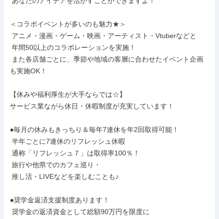
 あなたのアイデアを活かすことができますよ！

＜コラボイベントが多いのも魅力★＞

 アニメ・漫画・ゲーム・映画・アーティスト・Vtuberなどと

 年間50以上のコラボレーションを実施！

 また各店舗ごとに、季節や地域の客層に合わせたイベント企画
も実施OK！

【休みや福利厚生が大手ならでは☆】

サービス業ながら休日・休暇制度が充実しています！

●毎月の休みもきっちり＆毎年7連休を年2回取得可能！

 半年ごとに7連休のリフレッシュ休暇

 通称「リフレッシュ７」は取得率100％！

 旅行や他県でのカフェ巡り・

 推し活・LIVEなどを楽しむことも♪

●奨学金返済支援制度あります！

 奨学金の返済資金として総額90万円を限度に
