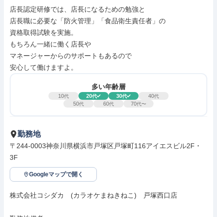
店長認定研修では、店長になるための勉強と

店長職に必要な「防火管理」「食品衛生責任者」の

資格取得試験を実施。

もちろん一緒に働く店長や

マネージャーからのサポートもあるので

安心して働けますよ。
多い年齢層
10
20
30
40
代
代
代
代
50
60
70
代
代
代〜
勤務地
〒244-0003神奈川県横浜市戸塚区戸塚町116アイエスビル2F・
3F
Googleマップで開く
株式会社コシダカ　(カラオケまねきねこ)　戸塚西口店
