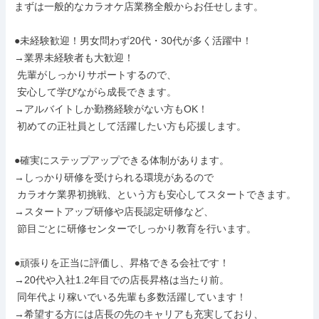
まずは一般的なカラオケ店業務全般からお任せします。

●未経験歓迎！男女問わず20代・30代が多く活躍中！

→業界未経験者も大歓迎！

 先輩がしっかりサポートするので、

 安心して学びながら成長できます。

→アルバイトしか勤務経験がない方もOK！

 初めての正社員として活躍したい方も応援します。

●確実にステップアップできる体制があります。

→しっかり研修を受けられる環境があるので

 カラオケ業界初挑戦、という方も安心してスタートできます。

→スタートアップ研修や店長認定研修など、

 節目ごとに研修センターでしっかり教育を行います。

●頑張りを正当に評価し、昇格できる会社です！

→20代や入社1.2年目での店長昇格は当たり前。

 同年代より稼いでいる先輩も多数活躍しています！

→希望する方には店長の先のキャリアも充実しており、
