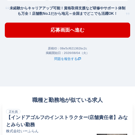
未経験からキャリアアップ可能！資格取得支援など研修やサポート体制
も万全！店舗数No.1だから地元～全国までどこでも活躍OK！
応募画面へ進む
原稿ID：
08e5cf621362bc2c
掲載開始日：
2026/08/04（火）
問題を報告する
職種と勤務地が似ている求人
正社員
【インドアゴルフのインストラクター/店舗責任者】みな
とみらい勤務
株式会社いーふらん