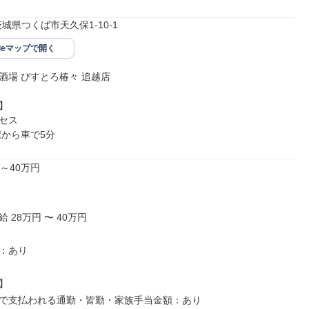
5茨城県つくば市天久保1-10-1
gleマップで開く
酒場 びすとろ椿々 追越店



セス

駅から車で5分
～40万円

 28万円 〜 40万円

：あり



で支払われる通勤・皆勤・家族手当金額：あり
