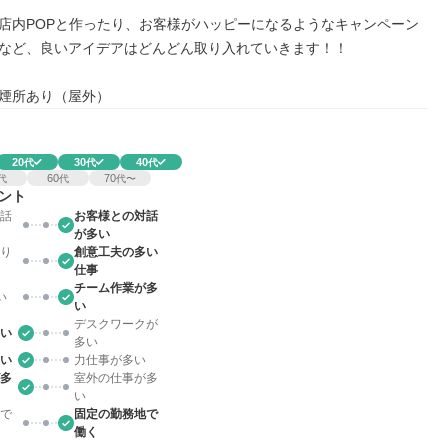
店内POPと作ったり、お客様がハッピーになるようなキャンペーン
など、良いアイデアはどんどん取り入れていきます！！

煙所あり（屋外）
20
30
40
代
代
代
60
70
代
代
代〜
ント
話
お客様との対話
が多い
り
創意工夫の多い
仕事
チーム作業が多
い
い
デスクワークが
い
多い
い
力仕事が多い
多
室外の仕事が多
い
で
固定の勤務地で
働く