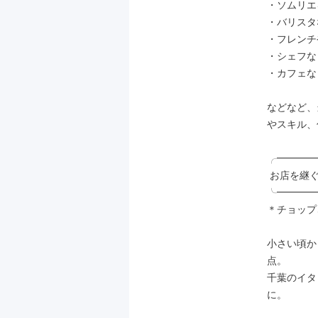
・ソムリエ
・バリスタ
・フレンチ
・シェフな
・カフェな
などなど、
やスキル、
╭━━━━
 お店を継ぐ、から、出すのが夢に

╰━━━━
＊チョップさ
小さい頃か
点。

千葉のイタ
に。
