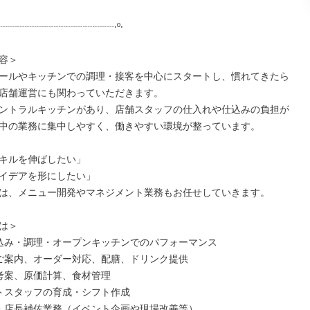
┈┈┈┈┈┈┈┈┈┈┈┈┈‧º‧

容＞

ールやキッチンでの調理・接客を中心にスタートし、慣れてきたら
店舗運営にも関わっていただきます。

ントラルキッチンがあり、店舗スタッフの仕入れや仕込みの負担が
中の業務に集中しやすく、働きやすい環境が整っています。

キルを伸ばしたい」

イデアを形にしたい」

は、メニュー開発やマネジメント業務もお任せしていきます。

は＞

込み・調理・オープンキッチンでのパフォーマンス

ご案内、オーダー対応、配膳、ドリンク提供

考案、原価計算、食材管理

トスタッフの育成・シフト作成

・店長補佐業務（イベント企画や現場改善等）