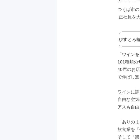
‧º‧┈┈┈
つくば市の
 正社員を大募集です！

╭━━━━
 びすとろ椿々について

╰━━━━
「ワインを
101種類
40席のお
で伸ばし窯
ワインに詳
自由な空気
アスも自由。
「ありのま
飲食業を「
そして「楽