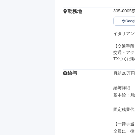
305-000
勤務地
Goo
イタリアン
【交通手段】
交通・アク
TXつくば
給与
月給28万円
給与詳細

基本給：月給
固定残業代
【一律手当】
全員に一律