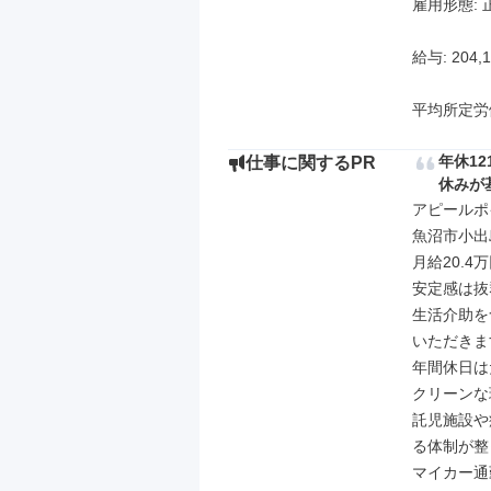
雇用形態: 
給与: 204,1
平均所定労
年休1
仕事に関するPR
休みが
アピールポイ
魚沼市小出
月給20.
安定感は抜群
生活介助を
いただきます
年間休日は
クリーンな
託児施設や
る体制が整
マイカー通