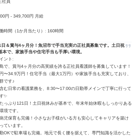
正社員

00円 - 349,700円 月給

働時間（1か月当たり）: 160時間
21日＆賞与4ヶ月分！魚沼市で手当充実の正社員募集です。土日祝
基本で、家族手当や住宅手当も手厚い環境。
ント: 

島で、賞与4ヶ月分の高実績を誇る正社員看護師を募集しています！

4万円〜34.9万円！住宅手当（最大1万円）や家族手当も充実しており、
です♪

含む日常の看護業務を、8:30〜17:00の日勤帯メインで丁寧に行って
✨

たっぷり121日！土日祝休みが基本で、年末年始休暇もしっかりある
環境です。

病児保育も完備！小さなお子様がいる方も安心してキャリアを築け
っています。

勤OKで駐車場も完備。地元で長く腰を据えて、専門知識を活かした