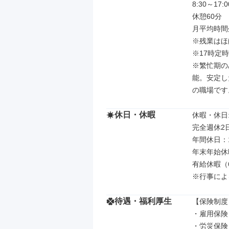
8:30～17:00
休憩60分

月平均時間外
※残業はほ
※17時定
※繁忙期の
能。安定し
の職場です
休日・休暇
休暇・休日: 
完全週休2
年間休日：1
年末年始休暇
有給休暇（6
※行事によ
待遇・福利厚生
【保険制度】
・雇用保険

・労災保険
