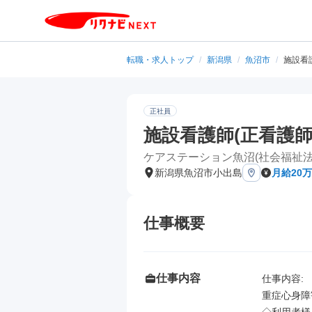
転職・求人トップ
/
新潟県
/
魚沼市
/
施設看
正社員
施設看護師(正看護師
ケアステーション魚沼(社会福祉法
新潟県魚沼市小出島
月給20万
仕事概要
仕事内容
仕事内容: 

重症心身障