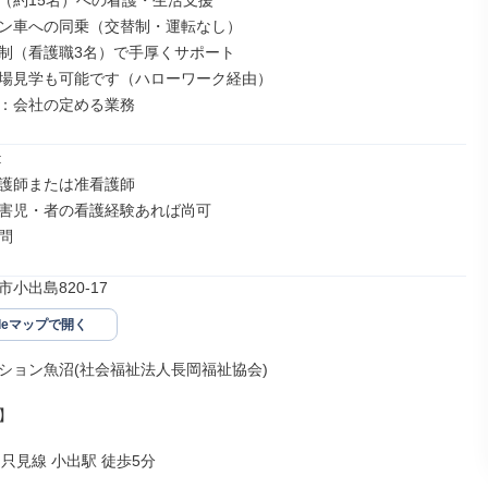
（約15名）への看護・生活支援

ン車への同乗（交替制・運転なし）

制（看護職3名）で手厚くサポート

場見学も可能です（ハローワーク経由）

：会社の定める業務


護師または准看護師

害児・者の看護経験あれば尚可

問
小出島820-17
gleマップで開く
ション魚沼(社会福祉法人長岡福祉協会)



只見線 小出駅 徒歩5分