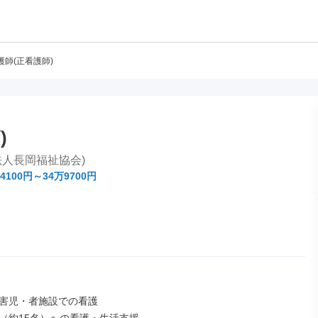
護師(正看護師)
)
人長岡福祉協会)
4100円～34万9700円
害児・者施設での看護
