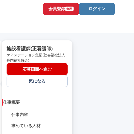
会員登録
ログイン
無料
施設看護師(正看護師)
ケアステーション魚沼(社会福祉法人
長岡福祉協会)
応募画面へ進む
気になる
仕事概要
仕事内容
求めている人材