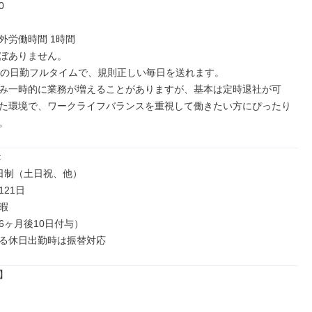


労働時間 1時間

ぼありません。

時の日勤フルタイムで、規則正しい毎日を送れます。

み一時的に業務が増えることがありますが、基本は定時退社が可
た環境で、ワークライフバランスを重視して働きたい方にぴったり
。


日制（土日祝、他）

21日



ヶ月後10日付与）

る休日出勤時は振替対応

