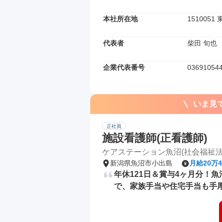
本社所在地
15100
代表者
柴田 旬也
企業代表番号
03691054
いま見
正社員
施設看護師(正看護師)
ケアステーション魚沼(社会福祉法
新潟県魚沼市小出島
月給20万4
年休121日＆賞与4ヶ月分！
で、家族手当や住宅手当も手