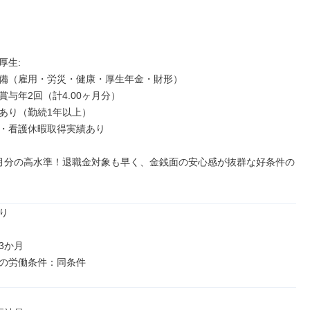
生: 

備（雇用・労災・健康・厚生年金・財形）

与年2回（計4.00ヶ月分）

あり（勤続1年以上）

・看護休暇取得実績あり

月分の高水準！退職金対象も早く、金銭面の安心感が抜群な好条件の


か月

の労働条件：同条件