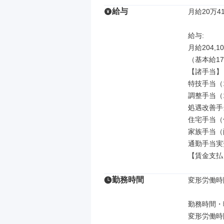
給与
月給20万41
給与: 

月給204,10
（基本給172
【諸手当】

特技手当（12
調整手当（10
処遇改善手当
住宅手当（借
家族手当（配偶
通勤手当実費
【賃金支払
勤務時間
変形労働時
勤務時間・曜
変形労働時