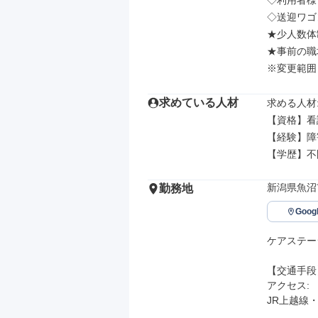
◇利用者様
◇送迎ワゴ
★少人数体
★事前の職
※変更範囲
求めている人材
求める人材: 
【資格】看
【経験】障
【学歴】不
新潟県魚沼市
勤務地
Goo
ケアステー
【交通手段】
アクセス: 

JR上越線・