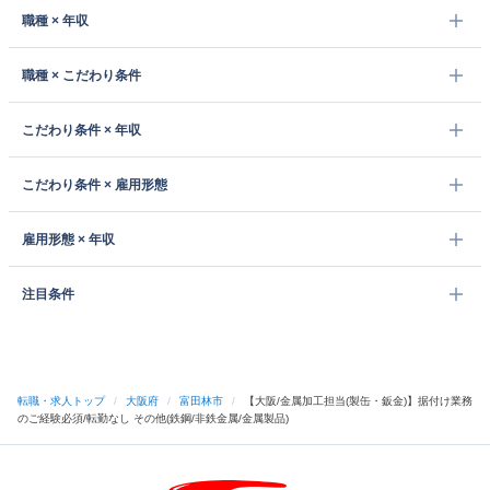
職種 × 年収
職種 × こだわり条件
こだわり条件 × 年収
こだわり条件 × 雇用形態
雇用形態 × 年収
注目条件
転職・求人トップ
/
大阪府
/
富田林市
/
【大阪/金属加工担当(製缶・鈑金)】据付け業務
のご経験必須/転勤なし その他(鉄鋼/非鉄金属/金属製品)