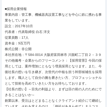
■採用企業情報

事業内容：管工事、機械器具設置工事などを中心に鉄に携わる事
業をしています。

設立：2017年10月

代表者：代表取締役 白石 洋文

従業員数：17人

資本金：9百万円

株式公開：非公開

本社所在地：〒584-0014 大阪府富田林市 川面町二丁目２－３９

その他備考・企業からのフリーコメント：【採用背景】今回の採
用としては、案件増加にともなう増員採用となります。また、今
後社長の想いを引き継ぎ、次世代の中核を担う幹部候補生を採用
します。職人として自分の腕を磨きたい方、プロフェッショナル
として技術を高めていきたい方をお待ちしております。

【社長の想い】～目先の利益より、まずは目の前の人のためにで
きることはないか～

創業以来、受注はとどまることなくクライアント紹介にて継続し
ています。それを支えるのは、「他社があきらめてしまうコス