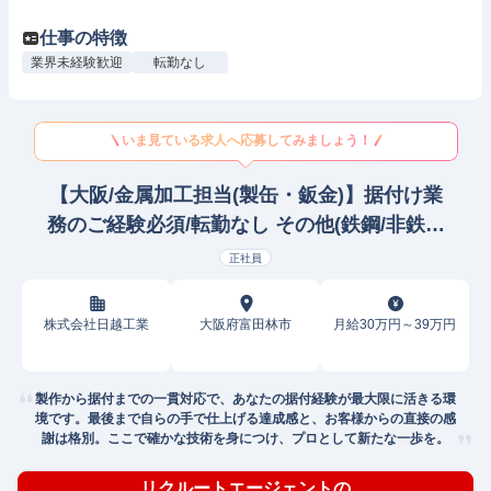
仕事の特徴
業界未経験歓迎
転勤なし
いま見ている求人へ応募してみましょう！
【大阪/金属加工担当(製缶・鈑金)】据付け業
務のご経験必須/転勤なし その他(鉄鋼/非鉄金
属/金属製品)
正社員
株式会社日越工業
大阪府富田林市
月給30万円～39万円
製作から据付までの一貫対応で、あなたの据付経験が最大限に活きる環
境です。最後まで自らの手で仕上げる達成感と、お客様からの直接の感
謝は格別。ここで確かな技術を身につけ、プロとして新たな一歩を。
リクルートエージェントの