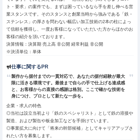
ト・要求」の案件でも、まずは困っているなら手を差し伸べる営
業スタンスです。そのスタンスと創業当時から強みである「鉄・
ステンレス」の厚さを問わない幅広い加工技術の2本の柱によっ
て信頼を獲得し、一度お客様になっていただいた方からほかのお
客様の紹介を頂いております。

決算情報：決算期 売上高 非公開 経常利益 非公開

※決済単位：単体
仕事に関するPR
製作から据付までの一貫対応で、あなたの据付経験が最大
限に活きる環境です。最後まで自らの手で仕上げる達成感
と、お客様からの直接の感謝は格別。ここで確かな技術を
身につけ、プロとして新たな一歩を。
企業・求人の特色

◎当社は設立当初より「鉄のスペシャリスト」として鉄の溶接や
製造、および製缶や板金加工などを手掛けています。

◎事業拡大に向けて「将来の幹部候補」としてキャリアアップさ
れたい方を募集します。