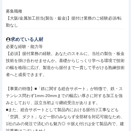
募集職種

【大阪/金属加工担当(製缶・鈑金)】据付け業務のご経験必須/転
勤なし
求めている人材
必要な経験・能力等

【必須】据付業務の経験。あなたのスキルに、当社の製缶・板金
技術を掛け合わせませんか。基礎からじっくり学べる環境で技術
の幅を格段に広げ、製造から据付まで一貫して手がける熟練技術
者へと成長できます。

【事業の特徴】■「鉄に関する総合サポート」が特徴で、鉄・ス
テンレス問わず1mm-20mmまでの幅広い厚さに対する加工を強
みとしており、設立当初より継続受注があります。

■また、総合サポートとして製品内における据付け工事なども
「空調、ダクト」など一部のみならず全部材を対応可能なため、
1社のみの発注で済むのも魅力◎ ※据え付けは全て製品内で、建
設業務はございません。
