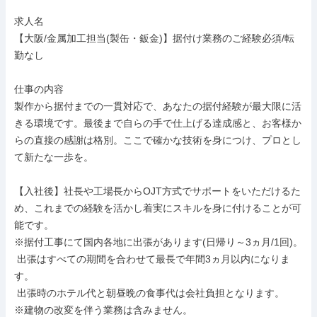
求人名

【大阪/金属加工担当(製缶・鈑金)】据付け業務のご経験必須/転
勤なし

仕事の内容

製作から据付までの一貫対応で、あなたの据付経験が最大限に活
きる環境です。最後まで自らの手で仕上げる達成感と、お客様か
らの直接の感謝は格別。ここで確かな技術を身につけ、プロとし
て新たな一歩を。

【入社後】社長や工場長からOJT方式でサポートをいただけるた
め、これまでの経験を活かし着実にスキルを身に付けることが可
能です。

※据付工事にて国内各地に出張があります(日帰り～3ヵ月/1回)。

 出張はすべての期間を合わせて最長で年間3ヵ月以内になりま
す。

 出張時のホテル代と朝昼晩の食事代は会社負担となります。

※建物の改変を伴う業務は含みません。
