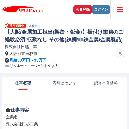
会員登録
ログイン
正社員
【大阪/金属加工担当(製缶・鈑金)】据付け業務のご
経験必須/転勤なし その他(鉄鋼/非鉄金属/金属製品)
株式会社日越工業
大阪府富田林市
月給30万円～39万円
リクルートエージェントの求人
仕事概要
応募について
紹介企業情報
仕事内容
企業名

株式会社日越工業
