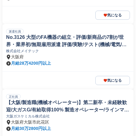
気になる
派遣社員
No.3126 大型のFA機器の組立・評価/新商品の7割が世
界・業界初/無期雇用派遣 評価/実験/テスト(機械/電気/電
株式会社メイテック
子製品専門職)
大阪府
月給28万4200円以上
気になる
正社員
【大阪/製造職(機械オペレーター)】第二新卒・未経験歓
迎/大ガスG/有給取得100% 製造オペレーター/ラインマネ
大阪ガスケミカル株式会社
ージャー(鉄鋼/非鉄金属/金属製品)
大阪府大阪市此花区
月給30万2800円以上