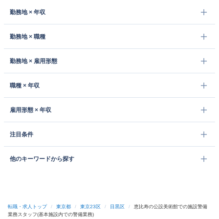
勤務地 × 年収
勤務地 × 職種
勤務地 × 雇用形態
職種 × 年収
雇用形態 × 年収
注目条件
他のキーワードから探す
転職・求人トップ
/
東京都
/
東京23区
/
目黒区
/
恵比寿の公設美術館での施設警備
業務スタッフ(基本施設内での警備業務)