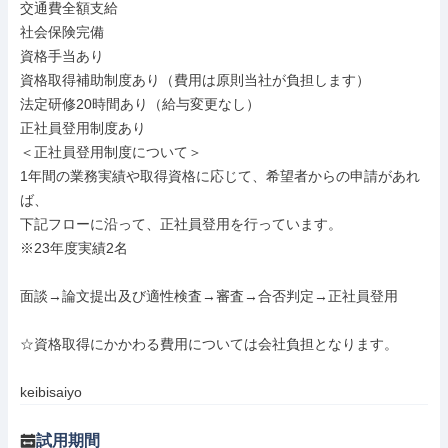
交通費全額支給

社会保険完備

資格手当あり

資格取得補助制度あり（費用は原則当社が負担します）

法定研修20時間あり（給与変更なし）

正社員登用制度あり

＜正社員登用制度について＞

1年間の業務実績や取得資格に応じて、希望者からの申請があれ
ば、

下記フローに沿って、正社員登用を行っています。

※23年度実績2名

面談→論文提出及び適性検査→審査→合否判定→正社員登用

☆資格取得にかかわる費用については会社負担となります。

keibisaiyo
試用期間