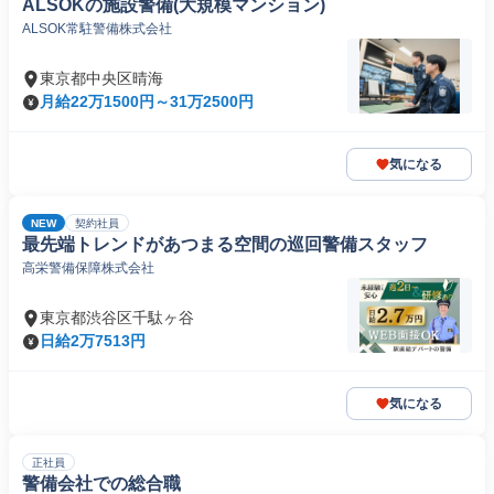
ALSOKの施設警備(大規模マンション)
ALSOK常駐警備株式会社
東京都中央区晴海
月給22万1500円～31万2500円
気になる
NEW
契約社員
最先端トレンドがあつまる空間の巡回警備スタッフ
高栄警備保障株式会社
東京都渋谷区千駄ヶ谷
日給2万7513円
気になる
正社員
警備会社での総合職