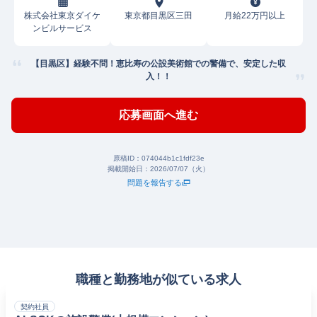
株式会社東京ダイケ
東京都目黒区三田
月給22万円以上
ンビルサービス
【目黒区】経験不問！恵比寿の公設美術館での警備で、安定した収
入！！
応募画面へ進む
原稿ID：
074044b1c1fdf23e
掲載開始日：
2026/07/07（火）
問題を報告する
職種と勤務地が似ている求人
契約社員