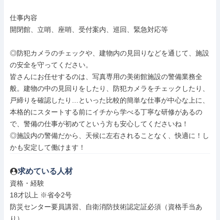
仕事内容

開閉館、立哨、座哨、受付案内、巡回、緊急対応等

◎防犯カメラのチェックや、建物内の見回りなどを通じて、施設
の安全を守ってください。

皆さんにお任せするのは、写真専用の美術館施設の警備業務全
般。建物の中の見回りをしたり、防犯カメラをチェックしたり、
戸締りを確認したり…といった比較的簡単な仕事が中心な上に、
本格的にスタートする前にイチから学べる丁寧な研修があるの
で、警備の仕事が初めてという方も安心してくださいね！

◎施設内の警備だから、天候に左右されることなく、快適に！し
かも安定して働けます！
求めている人材
資格・経験

18才以上 ※省令2号

防災センター要員講習、自衛消防技術認定証必須（資格手当あ
り）
