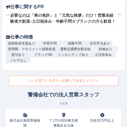
仕事に関するPR
必要なのは「車の免許」と「元気な挨拶」だけ！営業未経
験者大歓迎♪土日祝休み・年齢不問☆ブランクの方も歓迎！
仕事の特徴
資格取得支援あり
学歴不問
経験不問
住宅手当あり
管理職・マネジメント経験歓迎
通勤交通費全額支給
研修あり
賞与あり
ブランクOK
インセンティブあり
土日祝休み
ノルマなし
いま見ている求人へ応募してみましょう！
警備会社での法人営業スタッフ
正社員
株式会社渥美警備保
〒170-0004東京都
月給30万円以上
障
豊島区北大塚