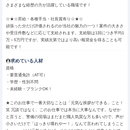
さまざまな経歴の方が活躍している職場です！

☆★☆昇給・各種手当・社長賞有り☆★☆

頑張った分だけ評価されるのが当社の魅力の一つ！案件の大きさ
や受注件数などに応じて支給されます。支給額は1回につき平均1
万～5万円ですが、実績次第ではより高い報奨金を得ることも可
能です！
求めている人材
資格

・要普通免許（AT可）

・学歴・性別不問

・未経験・ブランクOK！

★このお仕事で一番大切なことは「元気な挨拶ができる」こと！
笑 冗談ではなく、このお仕事では本当に大事なんです。なぜか
と言うと、警備の現場はまだまだ職人気質な方も多いので、声が
小さいだけで「はっきり喋れやー！」なんて言われてしまうこと