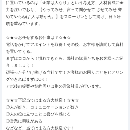
に置いているのは「企業は人なり」という考え方。人材育成に全
力を注いでおり、【やってみせ、言って聞かせて させてみせ 誉
めてやらねば 人は動かぬ。】をスローガンとして掲げ、日々研
鑽を重ねています。

☆★☆お任せするお仕事は？☆★☆

電話をかけてアポイントを取得！その後、お客様を訪問して資料
を置いてくる。

まずはココから！慣れてきたら、弊社の隊員たちをお客様へご紹
介しましょう！

頑張った分だけ稼げる当社です！お客様のお困りごとをヒアリン
グできればまずはOK！

アポ後の提案や契約周りは別の営業社員が行います。

☆★☆下記当てはまる方大歓迎！☆★☆

◎人が好き、コミュニケーションが好き

◎人の役に立つことに喜びを感じる

◎営業に興味がある

などなど、当てはまる方大歓迎です！
