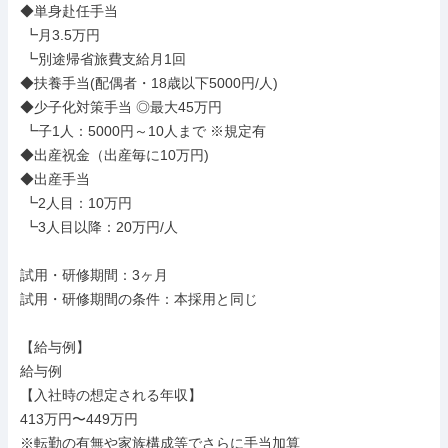
◆単身赴任手当

 ┗月3.5万円

 ┗別途帰省旅費支給月1回

◆扶養手当(配偶者・18歳以下5000円/人)

◆少子化対策手当 ◎最大45万円

 ┗子1人：5000円～10人まで ※規定有

◆出産祝金（出産毎に10万円)

◆出産手当

 ┗2人目：10万円

 ┗3人目以降：20万円/人

試用・研修期間：3ヶ月

試用・研修期間の条件：本採用と同じ

【給与例】

給与例

【入社時の想定される年収】

413万円〜449万円

※転勤の有無や家族構成等でさらに手当加算
