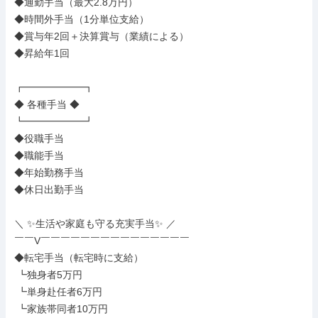
◆通勤手当（最大2.8万円）

◆時間外手当（1分単位支給）

◆賞与年2回＋決算賞与（業績による）

◆昇給年1回

┏━━━━━━┓

◆ 各種手当 ◆

┗━━━━━━┛

◆役職手当

◆職能手当

◆年始勤務手当

◆休日出勤手当

＼ ✨生活や家庭も守る充実手当✨ ／

￣￣V￣￣￣￣￣￣￣￣￣￣￣￣￣￣￣

◆転宅手当（転宅時に支給）

 ┗独身者5万円

 ┗単身赴任者6万円

 ┗家族帯同者10万円
