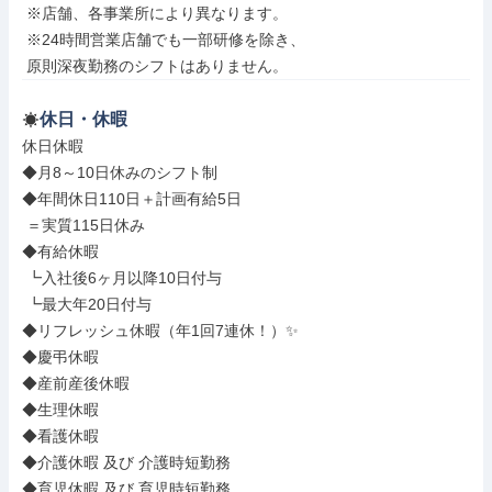
 ※店舗、各事業所により異なります。

 ※24時間営業店舗でも一部研修を除き、

 原則深夜勤務のシフトはありません。
休日・休暇
休日休暇

◆月8～10日休みのシフト制

◆年間休日110日＋計画有給5日

 ＝実質115日休み

◆有給休暇

 ┗入社後6ヶ月以降10日付与

 ┗最大年20日付与

◆リフレッシュ休暇（年1回7連休！）✨

◆慶弔休暇

◆産前産後休暇

◆生理休暇

◆看護休暇

◆介護休暇 及び 介護時短勤務

◆育児休暇 及び 育児時短勤務
