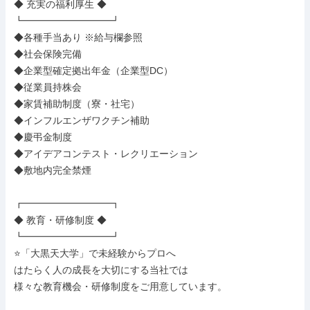
◆ 充実の福利厚生 ◆

┗━━━━━━━━━┛

◆各種手当あり ※給与欄参照

◆社会保険完備

◆企業型確定拠出年金（企業型DC）

◆従業員持株会

◆家賃補助制度（寮・社宅）

◆インフルエンザワクチン補助

◆慶弔金制度

◆アイデアコンテスト・レクリエーション

◆敷地内完全禁煙

┏━━━━━━━━━┓

◆ 教育・研修制度 ◆

┗━━━━━━━━━┛

⭐「大黒天大学」で未経験からプロへ

はたらく人の成長を大切にする当社では

様々な教育機会・研修制度をご用意しています。
