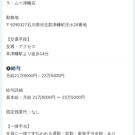
ラ・ムー津幡店

勤務地

〒9290327石川県河北郡津幡町庄ホ28番地

【交通手段】

交通・アクセス

本津幡駅より徒歩14分
給与
月給21万8000円～23万5000円

給与詳細

基本給：月給 21万8000円 〜 23万5000円

固定残業代：なし

【一律手当】

全員に一律で支払われる通勤・皆勤・家族手当金額：あり
