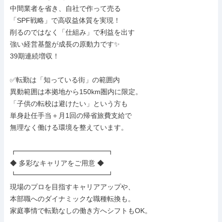
中間業者を省き、自社で作って売る

「SPF戦略」で高収益体質を実現！

削るのではなく「仕組み」で利益を出す

強い経営基盤が成長の原動力です✨

39期連続増収！

✅転勤は「知っている街」の範囲内

異動範囲は本拠地から150km圏内に限定。

「子供の転校は避けたい」という方も

単身赴任手当＋月1回の帰省旅費支給で

無理なく働ける環境を整えています。

┏━━━━━━━━━━━━━┓

◆ 多彩なキャリアをご用意 ◆

┗━━━━━━━━━━━━━┛

現場のプロを目指すキャリアアップや、

本部職へのダイナミックな職種転換も。

家庭事情で転勤なしの働き方へシフトもOK。
