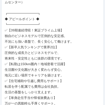
ムセンター）

┏━━━━━━━━━┓

◆ アピールポイント ◆

┗━━━━━━━━━┛

✅【39期連続増収！東証プライム上場】

独自のビジネスモデルで圧倒的な安定感。

不況にも強い基盤で、長く安心して働けます。

✅【新卒人気ランキングで業界2位】

圧倒的な成長力とビジネスモデルで、

将来性・安定性ともに抜群の環境です。

✅【転勤は150km圏内！地域密着で活躍】

生活圏や文化圏が大きく変わらず安心。

地元に近い場所でキャリアを築けます。

✅【住宅補助や引越し費用もサポート】

転居を伴う配属でも費用は会社負担。

生活の基盤をしっかり支えます。

✅【単身赴任手当や帰省旅費あり】

万が一の異動時も手厚くサポート。
