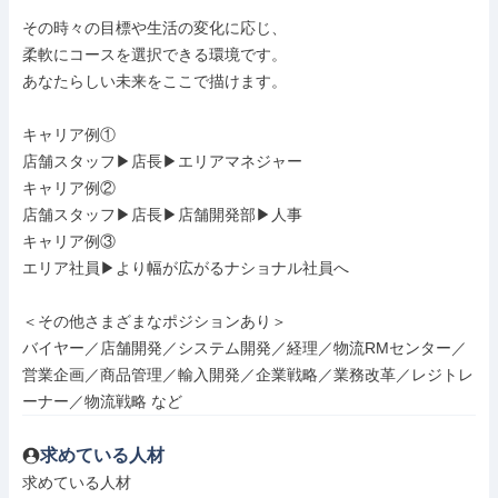
その時々の目標や生活の変化に応じ、

柔軟にコースを選択できる環境です。

あなたらしい未来をここで描けます。

キャリア例①

店舗スタッフ▶︎店長▶︎エリアマネジャー

キャリア例②

店舗スタッフ▶︎店長▶︎店舗開発部▶︎人事

キャリア例③

エリア社員▶︎より幅が広がるナショナル社員へ

＜その他さまざまなポジションあり＞

バイヤー／店舗開発／システム開発／経理／物流RMセンター／
営業企画／商品管理／輸入開発／企業戦略／業務改革／レジトレ
ーナー／物流戦略 など
求めている人材
求めている人材
