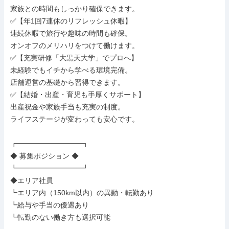
家族との時間もしっかり確保できます。

✅【年1回7連休のリフレッシュ休暇】

連続休暇で旅行や趣味の時間も確保。

オンオフのメリハリをつけて働けます。

✅【充実研修「大黒天大学」でプロへ】

未経験でもイチから学べる環境完備。

店舗運営の基礎から習得できます。

✅【結婚・出産・育児も手厚くサポート】

出産祝金や家族手当も充実の制度。

ライフステージが変わっても安心です。

┏━━━━━━━━━┓

◆ 募集ポジション ◆

┗━━━━━━━━━┛

◆エリア社員

┗エリア内（150km以内）の異動・転勤あり

┗給与や手当の優遇あり

┗転勤のない働き方も選択可能
