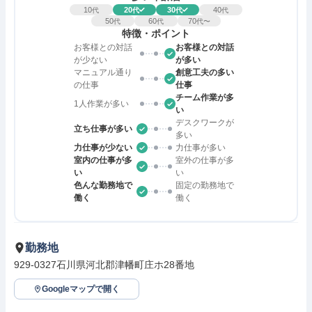
10
20
30
40
代
代
代
代
50
60
70
代
代
代〜
特徴・ポイント
お客様との対話
お客様との対話
が少ない
が多い
マニュアル通り
創意工夫の多い
の仕事
仕事
チーム作業が多
1人作業が多い
い
デスクワークが
立ち仕事が多い
多い
力仕事が少ない
力仕事が多い
室内の仕事が多
室外の仕事が多
い
い
色んな勤務地で
固定の勤務地で
働く
働く
勤務地
929-0327石川県河北郡津幡町庄ホ28番地
Googleマップで開く