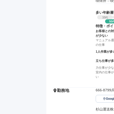
喫煙所：喫
多い年齢層
10
代
50
特徴・ポイ
お客様との対
が少ない
マニュアル通
の仕事
1人作業が多
立ち仕事が多
力仕事が少な
室内の仕事が
い
666-87
勤務地
Goo
杉山運送株