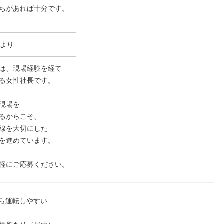
ちがあれば十分です。

━━━━━━━━━━━

より

━━━━━━━━━━━

は、現場経験を経て

る女性社長です。

現場を

るからこそ、

線を大切にした

を進めています。

軽にご応募ください。
ら運転しやすい
