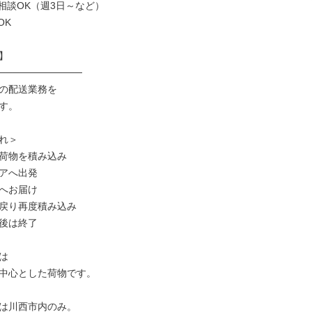
相談OK（週3日～など）

K



────────────

の配送業務を

す。

れ＞

荷物を積み込み

アへ出発

へお届け

戻り再度積み込み

後は終了



中心とした荷物です。

は川西市内のみ。
