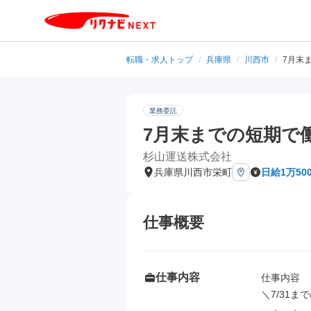
転職・求人トップ
/
兵庫県
/
川西市
/
7月末
業務委託
7月末までの短期で
杉山運送株式会社
兵庫県川西市栄町
日給1万50
仕事概要
仕事内容
仕事内容

＼7/31ま