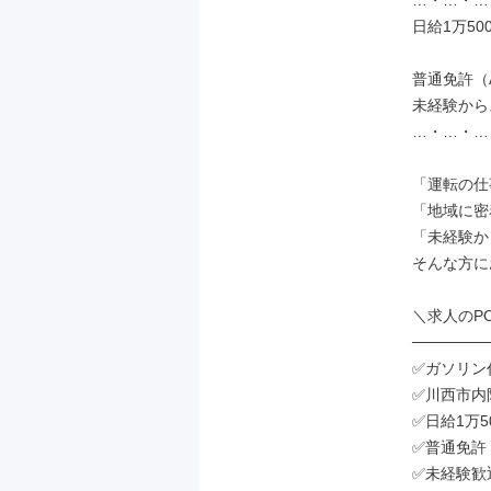
…・…・…
日給1万500
普通免許（
未経験から
…・…・…
「運転の仕
「地域に密
「未経験か
そんな方に
＼求人のPOI
───────
✅ガソリン
✅川西市内
✅日給1万50
✅普通免許
✅未経験歓