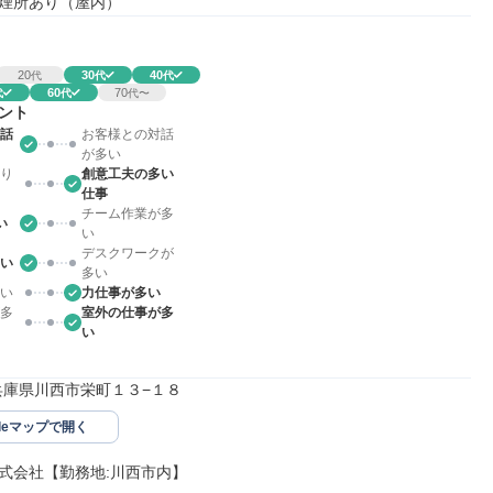
煙所あり（屋内）
20
30
40
代
代
代
60
70
代
代
代〜
ント
話
お客様との対話
が多い
り
創意工夫の多い
仕事
チーム作業が多
い
い
デスクワークが
い
多い
い
力仕事が多い
多
室外の仕事が多
い
99兵庫県川西市栄町１３−１８
gleマップで開く
式会社【勤務地:川西市内】
