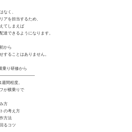
はなく、

リアを担当するため、

えてしまえば

配達できるようになります。

初から

せすることはありません。

横乗り研修から

────────────

1週間程度。

フが横乗りで

み方

トの考え方

作方法

回るコツ
