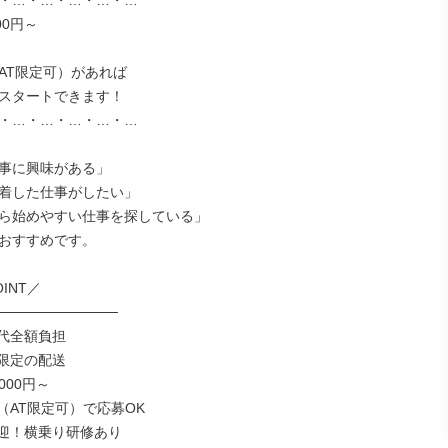
・…・…・…・…・…

0円～

AT限定可）があれば

スタートできます！

・…・…・…・…・…

事に興味がある」

着した仕事がしたい」

ら始めやすい仕事を探している」

おすすめです。

NT／

────────────

代全額負担

限定の配送

00円～

（AT限定可）で応募OK

迎！横乗り研修あり
