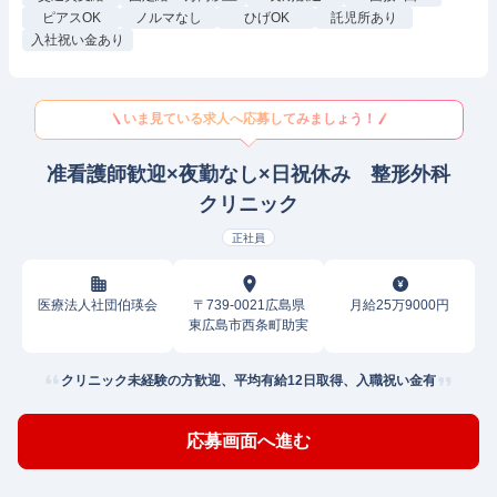
ピアスOK
ノルマなし
ひげOK
託児所あり
入社祝い金あり
いま見ている求人へ応募してみましょう！
准看護師歓迎×夜勤なし×日祝休み 整形外科
クリニック
正社員
医療法人社団伯瑛会
〒739-0021広島県
月給25万9000円
東広島市西条町助実
クリニック未経験の方歓迎、平均有給12日取得、入職祝い金有
応募画面へ進む