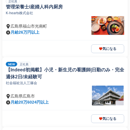
正社員
管理栄養士/産婦人科内厨房
K-hearts株式会社
広島県福山市光南町
月給26万円以上
気になる
NEW
正社員
【Indeed初掲載】小児・新生児の看護師|日勤のみ・完全
週休2日/未経験可
社会福祉法人三篠会
広島県広島市
月給20万6024円以上
気になる