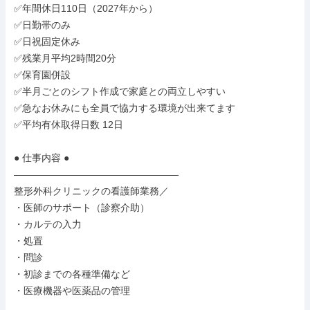
✅年間休日110日（2027年から）

✅日勤帯のみ

✅日祝固定休み

✅残業月平均2時間20分

✅保育園併設

✅半月ごとのシフト作成で家庭との両立しやすい

✅急なお休みにも全員で協力する環境が出来てます

✅平均有休取得日数 12日

● 仕事内容 ●

―――――――――――――――――

整形外科クリニックの看護師業務／

・医師のサポート（診察介助）

・カルテの入力

・処置

・問診

・初診までの各種準備など

・医療機器や医薬品の管理
