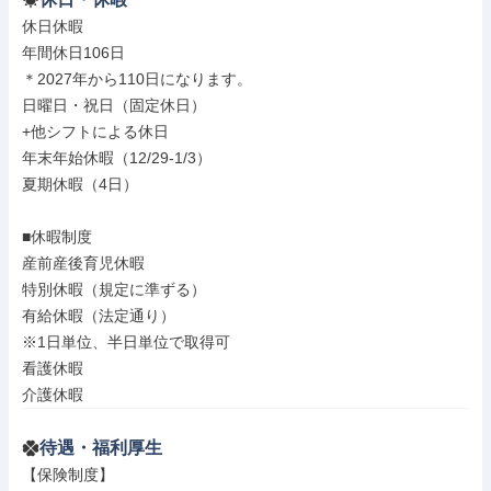
休日休暇

年間休日106日

＊2027年から110日になります。

日曜日・祝日（固定休日）

+他シフトによる休日

年末年始休暇（12/29-1/3）

夏期休暇（4日）

■休暇制度

産前産後育児休暇

特別休暇（規定に準ずる）

有給休暇（法定通り）

※1日単位、半日単位で取得可

看護休暇

介護休暇
待遇・福利厚生
【保険制度】
