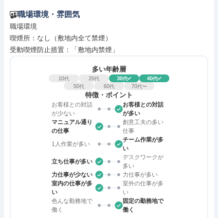
職場環境・雰囲気
職場環境

喫煙所：なし（敷地内全て禁煙）

受動喫煙防止措置：「敷地内禁煙」
多い年齢層
10
20
30
40
代
代
代
代
50
60
70
代
代
代〜
特徴・ポイント
お客様との対話
お客様との対話
が少ない
が多い
マニュアル通り
創意工夫の多い
の仕事
仕事
チーム作業が多
1人作業が多い
い
デスクワークが
立ち仕事が多い
多い
力仕事が少ない
力仕事が多い
室内の仕事が多
室外の仕事が多
い
い
色んな勤務地で
固定の勤務地で
働く
働く