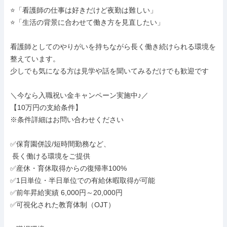
⭐「看護師の仕事は好きだけど夜勤は難しい」

⭐「生活の背景に合わせて働き方を見直したい」

看護師としてのやりがいを持ちながら長く働き続けられる環境を
整えています。

少しでも気になる方は見学や話を聞いてみるだけでも歓迎です

＼今なら入職祝い金キャンペーン実施中♪／

【10万円の支給条件】

※条件詳細はお問い合わせください

✅保育園併設/短時間勤務など、

 長く働ける環境をご提供

✅産休・育休取得からの復帰率100%

✅1日単位・半日単位での有給休暇取得が可能

✅前年昇給実績 6,000円～20,000円

✅可視化された教育体制（OJT）
