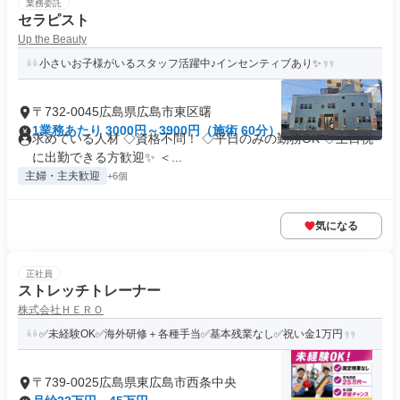
業務委託
セラピスト
Up the Beauty
小さいお子様がいるスタッフ活躍中♪インセンティブあり✨
〒732-0045広島県広島市東区曙
1業務あたり 3000円～3900円（施術 60分）
求めている人材 ◇資格不問！ ◇平日のみの勤務OK ◇土日祝
に出勤できる方歓迎✨ ＜...
主婦・主夫歓迎
+6個
気になる
正社員
ストレッチトレーナー
株式会社ＨＥＲＯ
✅未経験OK✅海外研修＋各種手当✅基本残業なし✅祝い金1万円
〒739-0025広島県東広島市西条中央