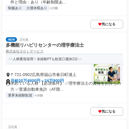
件と理由：あり（年齢制限あ...
制服あり
介護休暇あり
+13個
気になる
NEW
正社員
多機能リハビリセンターの理学療法士
株式会社ＱＯＬサービス
人柄重視採用！未経験PTも歓迎◎週休2日
〒721-0902広島県福山市春日町浦上
月給20万4800円～24万900円
求めている人材 【必須条件】 ✅理学療法士の資格をお持ちの
方 ✅普通自動車免許（AT限...
業界未経験歓迎
+16個
気になる
正社員