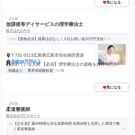
気になる
正社員
放課後等デイサービスの理学療法士
株式会社DAYS
✅【資格必須】残業ほぼなし！入社お祝い金10万円支給✨
〒731-0113広島県広島市安佐南区西原
月給28万円以上
求めている人材 【必須】理学療法士の資格をお持ちの方
制服あり
業界未経験歓迎
+17個
気になる
正社員
柔道整復師
株式会社ITCサポート
【正社員】週40時間を切る就業時間 長期休暇も充実した環境で働
く柔道整復師