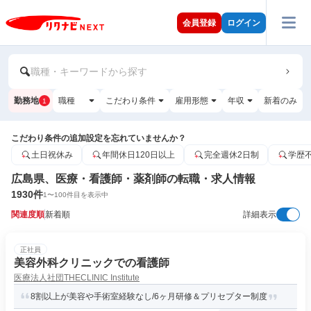
会員登録
ログイン
職種・キーワードから探す
勤務地
職種
こだわり条件
雇用形態
年収
新着のみ
1
こだわり条件の追加設定を忘れていませんか？
土日祝休み
年間休日120日以上
完全週休2日制
学歴
広島県、医療・看護師・薬剤師の転職・求人情報
1930
件
1
〜
100
件目を表示中
関連度順
新着順
詳細表示
正社員
美容外科クリニックでの看護師
医療法人社団THECLINIC Institute
8割以上が美容や手術室経験なし/6ヶ月研修＆プリセプター制度