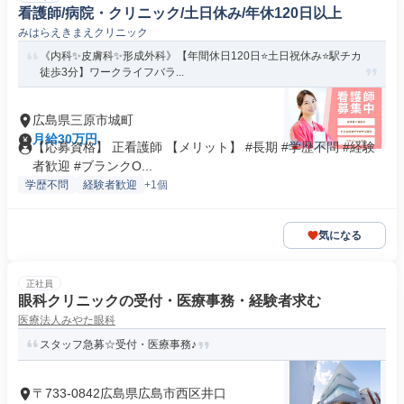
看護師/病院・クリニック/土日休み/年休120日以上
みはらえきまえクリニック
《内科✨皮膚科✨形成外科》【年間休日120日⭐土日祝休み⭐駅チカ
徒歩3分】ワークライフバラ...
広島県三原市城町
月給30万円
【応募資格】 正看護師 【メリット】 #長期 #学歴不問 #経験
者歓迎 #ブランクO...
学歴不問
経験者歓迎
+1個
気になる
正社員
眼科クリニックの受付・医療事務・経験者求む
医療法人みやた眼科
スタッフ急募☆受付・医療事務♪
〒733-0842広島県広島市西区井口