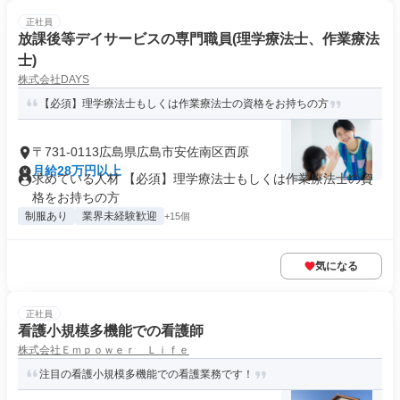
正社員
放課後等デイサービスの専門職員(理学療法士、作業療法
士)
株式会社DAYS
【必須】理学療法士もしくは作業療法士の資格をお持ちの方
〒731-0113広島県広島市安佐南区西原
月給28万円以上
求めている人材 【必須】理学療法士もしくは作業療法士の資
格をお持ちの方
制服あり
業界未経験歓迎
+15個
気になる
正社員
看護小規模多機能での看護師
株式会社Ｅｍｐｏｗｅｒ Ｌｉｆｅ
注目の看護小規模多機能での看護業務です！