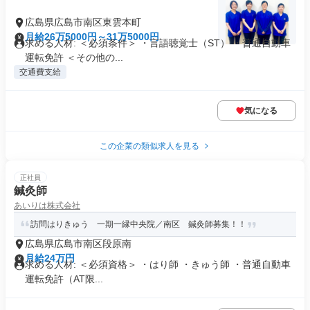
広島県広島市南区東雲本町
月給26万5000円～31万5000円
求める人材: ＜必須条件＞ ・言語聴覚士（ST） ・普通自動車
運転免許 ＜その他の...
交通費支給
気になる
この企業の類似求人を見る
正社員
鍼灸師
あいりは株式会社
訪問はりきゅう 一期一縁中央院／南区 鍼灸師募集！！
広島県広島市南区段原南
月給24万円
求める人材: ＜必須資格＞ ・はり師 ・きゅう師 ・普通自動車
運転免許（AT限...