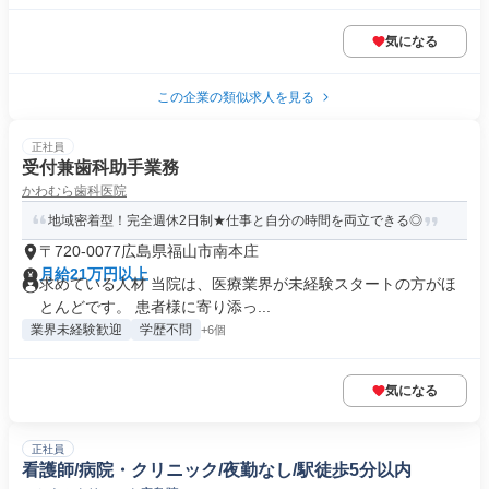
気になる
この企業の類似求人を見る
正社員
受付兼歯科助手業務
かわむら歯科医院
地域密着型！完全週休2日制★仕事と自分の時間を両立できる◎
〒720-0077広島県福山市南本庄
月給21万円以上
求めている人材 当院は、医療業界が未経験スタートの方がほ
とんどです。 患者様に寄り添っ...
業界未経験歓迎
学歴不問
+6個
気になる
正社員
看護師/病院・クリニック/夜勤なし/駅徒歩5分以内