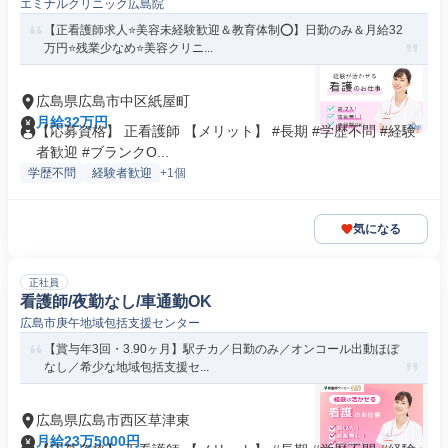
エミナルクリニック広島院
【正看護師求人⭐美容未経験歓迎＆教育体制⭕】日勤のみ＆月給32
万円⭐残業少なめ⭐美容クリニ...
広島県広島市中区紙屋町
月給32万円
【応募資格】 正看護師 【メリット】 #長期 #学歴不問 #経験
者歓迎 #ブランクO...
学歴不問
経験者歓迎
+1個
気になる
正社員
看護師/夜勤なし/車通勤OK
広島市庚午地域包括支援センター
【賞与年3回・3.90ヶ月】駅チカ／日勤のみ／オンコール出動ほぼ
なし／希少な地域包括支援セ...
広島県広島市西区草津東
月給23万5000円