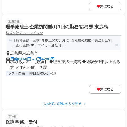
気になる
業務委託
理学療法士/企業訪問型/月1回の勤務/広島県 東広島
株式会社アス・ウイッツ
【資格必須・経験1年以上の方】月に1回程度の勤務／完全歩合制
／直行直帰OK／マイカー通勤可...
広島県東広島市
日給8160円～1万4280円
求める人材: 【必須】 ◆理学療法士資格 ◆経験が1年以上ある
方 ✓年齢不問、学歴...
シフト自由
即日勤務OK
+1個
気になる
この企業の類似求人を見る
正社員
医療事務、受付