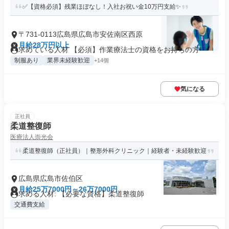
✅【資格必須】残業ほぼなし！入社お祝い金10万円支給✨
〒731-0113広島県広島市安佐南区西原
月給28万円以上
求めている人材 【必須】作業療法士の資格をお持ちの方
制服あり
業界未経験歓迎
+14個
気になる
正社員
柔道整復師
医療法人崇光会
柔道整復師（正社員）｜整形外科クリニック｜経験者・未経験歓迎
広島県広島市佐伯区
月給25万7000円～26万7000円
求める人材: 【必要な資格】柔道整復師
交通費支給