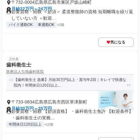
〒732-0004広島県広島市東区戸坂山崎町
月給22万円～24万円
必要資格・経験 ＜必須＞ 柔道整復師の資格 短期離職を繰り返
していない方 ＜歓迎...
バイク通勤OK
車通勤OK
+2個
気になる
正社員
歯科衛生士
医療法人引地歯科医院
【歯科衛生士 急募】月給30万円以上・賞与年2回｜キレイで快適な
院内！年間休日120日以上...
〒733-0834広島県広島市西区草津新町
月給30万円～35万円
必要資格・経験 【必須資格】 ・歯科衛生士免許 【歓迎条件】
・歯科衛生士の実務...
年間休日120日以上
+12個