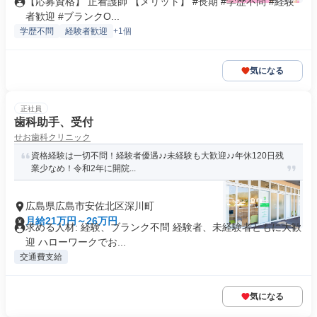
【応募資格】 正看護師 【メリット】 #長期 #学歴不問 #経験
者歓迎 #ブランクO...
学歴不問
経験者歓迎
+1個
気になる
正社員
歯科助手、受付
せお歯科クリニック
資格経験は一切不問！経験者優遇♪♪未経験も大歓迎♪♪年休120日残
業少なめ！令和2年に開院...
広島県広島市安佐北区深川町
月給21万円～26万円
求める人材: 経験、ブランク不問 経験者、未経験者ともに大歓
迎 ハローワークでお...
交通費支給
気になる