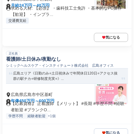
月給24万円～40万円
求める人材: 【必須】 ・歯科技工士免許 ・基本的なPC操作
【歓迎】 ・インプラ...
交通費支給
気になる
正社員
看護師/土日休み/夜勤なし
シミックヘルスケア・インスティテュート株式会社 広島オフィス
広島エリア《日勤のみ⭐土日祝休みで年間休日120日⭐アクセス抜
群の駅チカ⭐研修制度充実⭐》...
広島県広島市中区基町
年俸450万円～600万円
【応募資格】 正看護師 【メリット】 #長期 #学歴不問 #経験
者歓迎 #ブランクO...
学歴不問
経験者歓迎
+1個
気になる