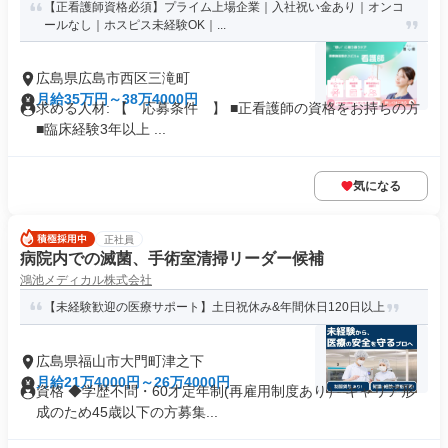
【正看護師資格必須】プライム上場企業｜入社祝い金あり｜オンコ
ールなし｜ホスピス未経験OK｜...
広島県広島市西区三滝町
月給35万円～38万4000円
求める人材: 【 応募条件 】 ■正看護師の資格をお持ちの方
■臨床経験3年以上 ...
気になる
正社員
病院内での滅菌、手術室清掃リーダー候補
鴻池メディカル株式会社
【未経験歓迎の医療サポート】土日祝休み&年間休日120日以上
広島県福山市大門町津之下
月給21万4000円～26万4000円
資格 ◆学歴不問・60才定年制(再雇用制度あり） キャリア形
成のため45歳以下の方募集...