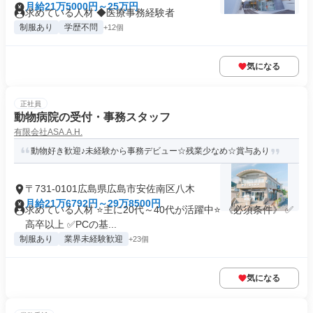
月給21万5000円～25万円
求めている人材 ◆医療事務経験者
制服あり
学歴不問
+12個
気になる
正社員
動物病院の受付・事務スタッフ
有限会社ASA.A.H.
動物好き歓迎♪未経験から事務デビュー☆残業少なめ☆賞与あり
〒731-0101広島県広島市安佐南区八木
月給21万6792円～29万8500円
求めている人材 ⭐主に20代～40代が活躍中⭐ 《必須条件》 ✅
高卒以上 ✅PCの基...
制服あり
業界未経験歓迎
+23個
気になる