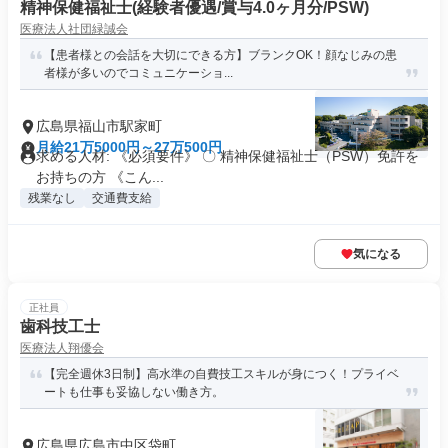
精神保健福祉士(経験者優遇/賞与4.0ヶ月分/PSW)
医療法人社団緑誠会
【患者様との会話を大切にできる方】ブランクOK！顔なじみの患
者様が多いのでコミュニケーショ...
広島県福山市駅家町
月給21万5000円～27万500円
求める人材: 《必須要件》 〇 精神保健福祉士（PSW）免許を
お持ちの方 《こん...
残業なし
交通費支給
気になる
正社員
歯科技工士
医療法人翔優会
【完全週休3日制】高水準の自費技工スキルが身につく！プライベ
ートも仕事も妥協しない働き方。
広島県広島市中区袋町