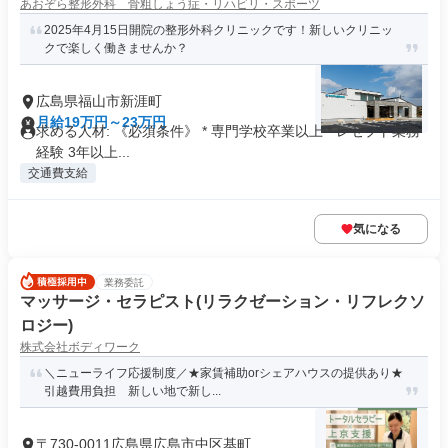
あおぞら整形外科 骨粗しょう症・リハビリ・スポーツ
2025年4月15日開院の整形外科クリニックです！新しいクリニッ
クで楽しく働きませんか？
広島県福山市新涯町
月給19万円～23万円
求める人材: 《必須条件》 * 専門学校卒業以上 * レセプト業務
経験 3年以上...
交通費支給
気になる
業務委託
マッサージ・セラピスト(リラクゼーション・リフレクソ
ロジー)
株式会社ボディワーク
＼ニューライフ応援制度／★家賃補助orシェアハウスの提供あり★
引越費用負担 新しい地で新し...
〒730-0011広島県広島市中区基町