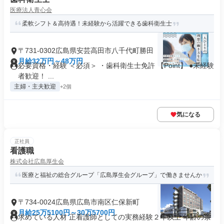
医療法人青心会
柔軟シフト＆高待遇！未経験から活躍できる歯科衛生士
〒731-0302広島県安芸高田市八千代町勝田
月給32万円～48万円
必要資格・経験 ＜必須＞ ・歯科衛生士免許 【Point】 ●未経験
者歓迎！ ...
主婦・主夫歓迎
+2個
気になる
正社員
看護職
株式会社広島厚生会
医療と福祉の総合グループ「広島厚生会グループ」で働きませんか
〒734-0024広島県広島市南区仁保新町
月給25万5100円～30万5700円
求めている人材 正看護師としての実務経験２年以上 年齢の条