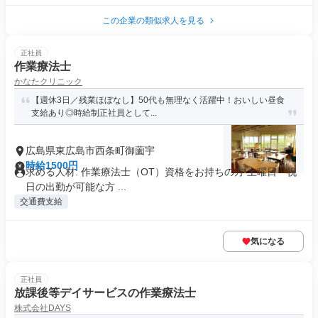
この企業の類似求人を見る
正社員
作業療法士
かなたクリニック
【週休3日／残業ほぼなし】50代も無理なく活躍中！おいしい昼食
支給あり◎時給制正社員として...
広島県東広島市西条町御薗宇
時給1500円
求める人材: 作業療法士（OT）資格をお持ちの方 土曜日・祝
日の出勤が可能な方 ...
交通費支給
気になる
正社員
放課後等デイサービスの作業療法士
株式会社DAYS