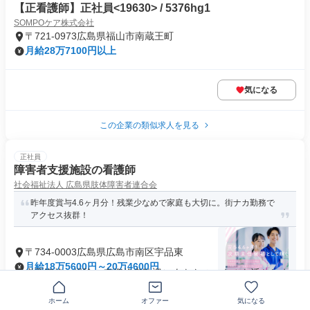
【正看護師】正社員<19630> / 5376hg1
SOMPOケア株式会社
〒721-0973広島県福山市南蔵王町
月給28万7100円以上
気になる
この企業の類似求人を見る
正社員
障害者支援施設の看護師
社会福祉法人 広島県肢体障害者連合会
昨年度賞与4.6ヶ月分！残業少なめで家庭も大切に。街ナカ勤務で
アクセス抜群！
〒734-0003広島県広島市南区宇品東
月給18万5600円～20万4600円
必要資格・経験 ✨有資格者歓迎✨ あなたのスキルを活かしま
せんか？ 【必須】 ・...
住宅手当あり
ホーム
有資格者歓迎
オファー
気になる
+3個