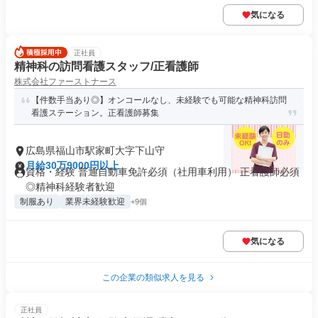
気になる
正社員
精神科の訪問看護スタッフ/正看護師
株式会社ファーストナース
【件数手当あり◎】オンコールなし、未経験でも可能な精神科訪問
看護ステーション。正看護師募集
広島県福山市駅家町大字下山守
月給30万9000円以上
資格・経験 普通自動車免許必須（社用車利用） 正看護師必須
◎精神科経験者歓迎
制服あり
業界未経験歓迎
+9個
気になる
この企業の類似求人を見る
正社員