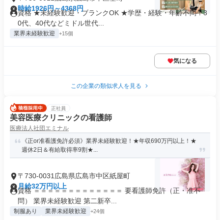
時給1926円～4368円
資格 ★未経験歓迎・ブランクOK ★学歴・経験・年齢不問！3
0代、40代などミドル世代...
業界未経験歓迎
+15個
気になる
この企業の類似求人を見る
正社員
美容医療クリニックの看護師
医療法人社団エミナル
《正or准看護免許必須》業界未経験歓迎！★年収690万円以上！★
週休2日＆有給取得率9割★...
〒730-0031広島県広島市中区紙屋町
月給32万円以上
資格 ＝＝＝＝＝＝＝＝＝＝＝＝＝ 要看護師免許（正・准不
問） 業界未経験歓迎 第二新卒...
制服あり
業界未経験歓迎
+24個