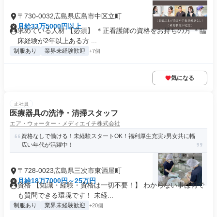
〒730-0032広島県広島市中区立町
月給33万5000円以上
求めている人材 【必須】 ＊正看護師の資格をお持ちの方 ＊臨
床経験が2年以上ある方 ...
制服あり
業界未経験歓迎
+7個
気になる
正社員
医療器具の洗浄・清掃スタッフ
エア・ウォーター・メディエイチ株式会社
資格なしで働ける！未経験スタートOK！福利厚生充実♪男女共に幅
広い年代が活躍中！
〒728-0023広島県三次市東酒屋町
月給18万7000円～25万円
資格 【知識・経験・資格は一切不要！】 わからない事は何で
も質問できる環境です！ 未経...
制服あり
業界未経験歓迎
+20個