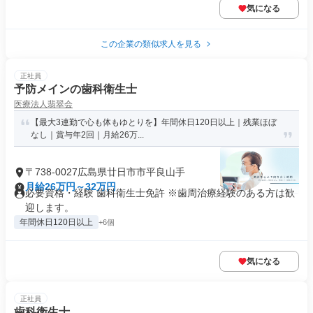
気になる
この企業の類似求人を見る
正社員
予防メインの歯科衛生士
医療法人翡翠会
【最大3連勤で心も体もゆとりを】年間休日120日以上｜残業ほぼ
なし｜賞与年2回｜月給26万...
〒738-0027広島県廿日市市平良山手
月給26万円～32万円
必要資格・経験 歯科衛生士免許 ※歯周治療経験のある方は歓
迎します。
年間休日120日以上
+6個
気になる
正社員
歯科衛生士