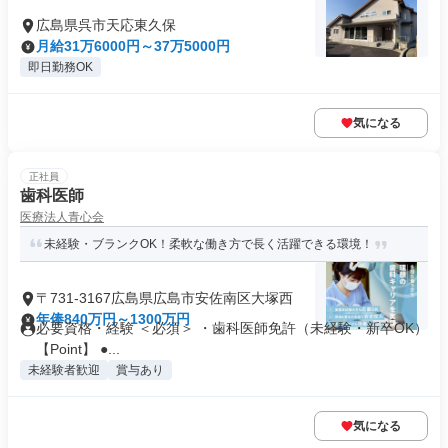
広島県呉市天応東久保
月給31万6000円～37万5000円
即日勤務OK
気になる
正社員
歯科医師
医療法人青心会
未経験・ブランクOK！柔軟な働き方で長く活躍できる環境！
〒731-3167広島県広島市安佐南区大塚西
年俸840万円～1300万円
必要資格・経験 ＜必須＞ ・歯科医師免許（未経験・新卒OK）
【Point】 ●...
未経験者歓迎
賞与あり
気になる