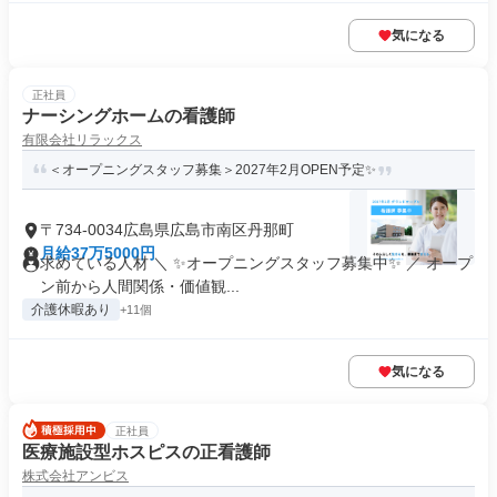
気になる
正社員
ナーシングホームの看護師
有限会社リラックス
＜オープニングスタッフ募集＞2027年2月OPEN予定✨
〒734-0034広島県広島市南区丹那町
月給37万5000円
求めている人材 ＼ ✨オープニングスタッフ募集中✨ ／ オープ
ン前から人間関係・価値観...
介護休暇あり
+11個
気になる
正社員
医療施設型ホスピスの正看護師
株式会社アンビス