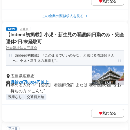
気になる
この企業の類似求人を見る
NEW
正社員
【Indeed初掲載】小児・新生児の看護師|日勤のみ・完全
週休2日/未経験可
社会福祉法人三篠会
【Indeed初掲載】「このままでいいのかな」と感じる看護師さん
へ。小児・新生児の看護を“...
広島県広島市
月給20万6024円以上
求める人材: ✅【必須】 看護師免許 または 准看護師免許をお
持ちの方 ✅こんな“...
残業なし
交通費支給
気になる
正社員