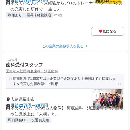
月給22万円～45万円
求めている人材 ＼未経験からプロのトレーナーへ／ 2～3ヶ月
の充実した研修で 一生モノ...
制服あり
業界未経験歓迎
+23個
気になる
この企業の類似求人を見る
正社員
歯科受付スタッフ
医療法人社団河底歯科・矯正歯科
長期勤務で1,000万以上企業型年金制度あり！未経験でも指導しま
す＆充実した福利厚生で理想...
広島県福山市
月給22万円～26万円
求める人材: 【求める人物像】 河底歯科・矯正歯科では、経験
や知識以上に「人柄」と...
即日勤務OK
交通費支給