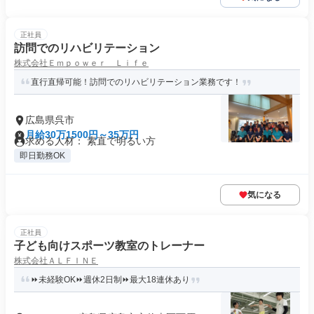
正社員
訪問でのリハビリテーション
株式会社Ｅｍｐｏｗｅｒ Ｌｉｆｅ
直行直帰可能！訪問でのリハビリテーション業務です！
広島県呉市
月給30万1500円～35万円
求める人材： 素直で明るい方
即日勤務OK
気になる
正社員
子ども向けスポーツ教室のトレーナー
株式会社ＡＬＦＩＮＥ
⏩未経験OK⏩週休2日制⏩最大18連休あり