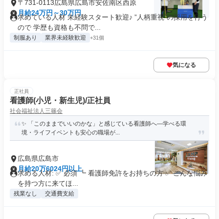
〒731-0113広島県広島市安佐南区西原
月給24万円～30万円
求めている人材 未経験スタート歓迎♪ ”人柄重視”の採用を行う
ので 学歴も資格も不問で...
制服あり
業界未経験歓迎
+31個
気になる
正社員
看護師(小児・新生児)/正社員
社会福祉法人三篠会
✨ 「このままでいいのかな」と感じている看護師へ—学べる環
境・ライフイベントも安心の職場が...
広島県広島市
月給20万6024円以上
求める人材: ✅ 必須 ┗ 看護師免許をお持ちの方 ✅ こんな悩み
を持つ方に来てほ...
残業なし
交通費支給