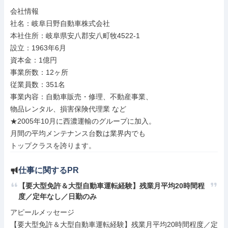
会社情報

社名：岐阜日野自動車株式会社

本社住所：岐阜県安八郡安八町牧4522-1

設立：1963年6月

資本金：1億円

事業所数：12ヶ所

従業員数：351名

事業内容：自動車販売・修理、不動産事業、

物品レンタル、損害保険代理業 など

★2005年10月に西濃運輸のグループに加入。

月間の平均メンテナンス台数は業界内でも

トップクラスを誇ります。
仕事に関するPR
【要大型免許＆大型自動車運転経験】残業月平均20時間程
度／定年なし／日勤のみ
アピールメッセージ

【要大型免許＆大型自動車運転経験】残業月平均20時間程度／定