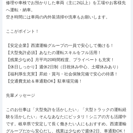
修理や車検でお預かりした車両（主に2t以上）を工場やお客様先
へ運転・納車。

空き時間には車両の内外装清掃や洗車もお願いします。

ここがポイント！

【安定企業】西濃運輸グループの一員で安心して働ける！

【大型免許必須】あなたの運転スキルをフル活用！

【残業少なめ】月平均20時間程度、プライベートも充実！

【休日しっかり】週休2日制（日祝休み中心、土曜休みあり）

【福利厚生充実】昇給・賞与・社会保険完備で安心の待遇！

【交通費支給＆車通勤OK】駐車場完備！

先輩メッセージ

このお仕事は「大型免許を活かしたい」「大型トラックの運転経
験を活かしたい」そんなあなたにピッタリ！シニアの方も活躍中
です。岐阜県で安定して長く働きたい人にもおすすめ。西濃運輸
グループだから安心だし、残業は少なめで週休2日、車通勤OK！