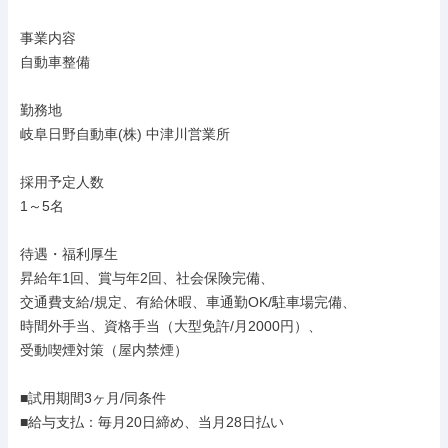
事業内容

自動車整備

勤務地

岐阜日野自動車(株) 中津川営業所

採用予定人数

1～5名

待遇・福利厚生

昇給年1回、賞与年2回、社会保険完備、

交通費支給/規定、有給休暇、車通勤OK/駐車場完備、

時間外手当、資格手当（大型免許/月2000円）、

受動喫煙対策（屋内禁煙）

■試用期間3ヶ月/同条件

■給与支払：毎月20日締め、当月28日払い
