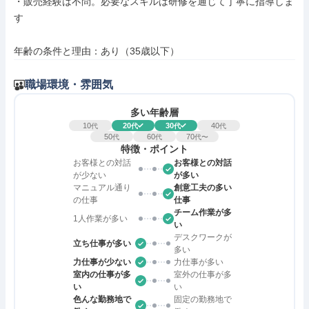
・販売経験は不問。必要なスキルは研修を通じて丁寧に指導しま
す

年齢の条件と理由：あり（35歳以下）
職場環境・雰囲気
多い年齢層
10
20
30
40
代
代
代
代
50
60
70
代
代
代〜
特徴・ポイント
お客様との対話
お客様との対話
が少ない
が多い
マニュアル通り
創意工夫の多い
の仕事
仕事
チーム作業が多
1人作業が多い
い
デスクワークが
立ち仕事が多い
多い
力仕事が少ない
力仕事が多い
室内の仕事が多
室外の仕事が多
い
い
色んな勤務地で
固定の勤務地で