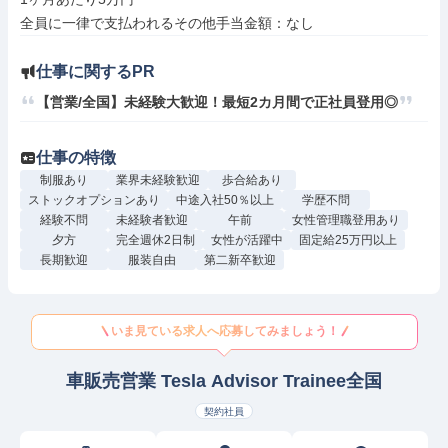
仕事に関するPR
【営業/全国】未経験大歓迎！最短2カ月間で正社員登用◎
仕事の特徴
制服あり
業界未経験歓迎
歩合給あり
ストックオプションあり
中途入社50％以上
学歴不問
経験不問
未経験者歓迎
午前
女性管理職登用あり
夕方
完全週休2日制
女性が活躍中
固定給25万円以上
長期歓迎
服装自由
第二新卒歓迎
いま見ている求人へ応募してみましょう！
車販売営業 Tesla Advisor Trainee全国
契約社員