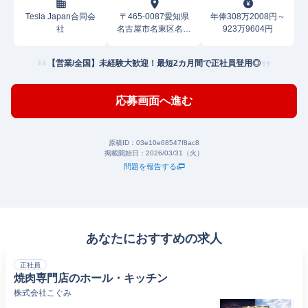
Tesla Japan合同会
〒465-0087愛知県
年俸308万2008円～
社
名古屋市名東区名東
923万9604円
本通
【営業/全国】未経験大歓迎！最短2カ月間で正社員登用◎
応募画面へ進む
原稿ID：
03e10e68547f8ac8
掲載開始日：
2026/03/31（火）
問題を報告する
あなたにおすすめの求人
正社員
焼肉専門店のホール・キッチン
株式会社こぐみ