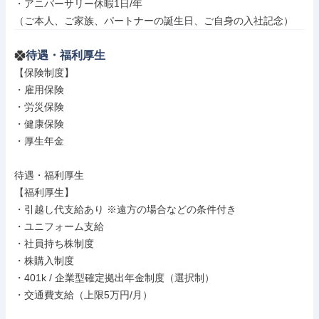
・アニバーサリー休暇1日/年

（ご本人、ご家族、パートナーの誕生日、ご自身の入社記念）
待遇・福利厚生
【保険制度】

・雇用保険

・労災保険

・健康保険

・厚生年金

待遇・福利厚生

【福利厚生】

・引越し代支給あり ※遠方の場合などの条件付き

・ユニフォーム支給

・社員持ち株制度

・株購入制度

・401k / 企業型確定拠出年金制度（選択制）

・交通費支給（上限5万円/月）
