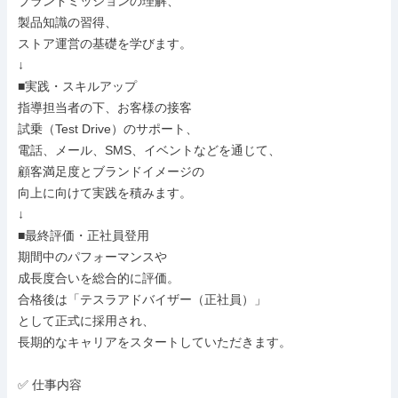
ブランドミッションの理解、

製品知識の習得、

ストア運営の基礎を学びます。

↓

■実践・スキルアップ

指導担当者の下、お客様の接客

試乗（Test Drive）のサポート、

電話、メール、SMS、イベントなどを通じて、

顧客満足度とブランドイメージの

向上に向けて実践を積みます。

↓

■最終評価・正社員登用

期間中のパフォーマンスや

成長度合いを総合的に評価。

合格後は「テスラアドバイザー（正社員）」

として正式に採用され、

長期的なキャリアをスタートしていただきます。

✅ 仕事内容
