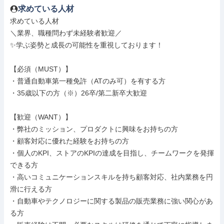
求めている人材
求めている人材

＼業界、職種問わず未経験者歓迎／

✨学ぶ姿勢と成長の可能性を重視しております！

【必須（MUST）】

・普通自動車第一種免許（ATのみ可）を有する方

・35歳以下の方（※）26卒/第二新卒大歓迎

【歓迎（WANT）】

・弊社のミッション、プロダクトに興味をお持ちの方

・顧客対応に優れた経験をお持ちの方

・個人のKPI、ストアのKPIの達成を目指し、チームワークを発揮
できる方

・高いコミュニケーションスキルを持ち顧客対応、社内業務を円
滑に行える方

・自動車やテクノロジーに関する製品の販売業務に強い関心があ
る方
