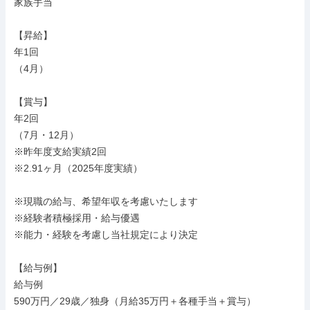
家族手当

【昇給】

年1回

（4月）

【賞与】

年2回

（7月・12月）

※昨年度支給実績2回

※2.91ヶ月（2025年度実績）

※現職の給与、希望年収を考慮いたします

※経験者積極採用・給与優遇

※能力・経験を考慮し当社規定により決定

【給与例】

給与例

590万円／29歳／独身（月給35万円＋各種手当＋賞与）
