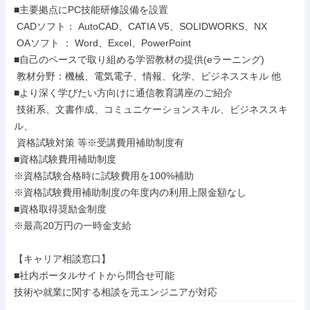
■主要拠点にPC技能研修設備を設置

 CADソフト： AutoCAD、CATIA V5、SOLIDWORKS、NX

 OAソフト ： Word、Excel、PowerPoint

■自己のペースで取り組める学習教材の提供(eラーニング)

 教材分野：機械、電気電子、情報、化学、ビジネススキル 他

■より深く学びたい方向けに通信教育講座のご紹介

 技術系、文書作成、コミュニケーションスキル、ビジネススキ
ル、

 資格試験対策 等※受講費用補助制度有

■資格試験費用補助制度

※資格試験合格時に試験費用を100%補助

※資格試験費用補助制度の年度内の利用上限金額なし

■資格取得奨励金制度

※最高20万円の一時金支給

【キャリア相談窓口】

■社内ポータルサイトから問合せ可能

技術や就業に関する相談を元エンジニアが対応