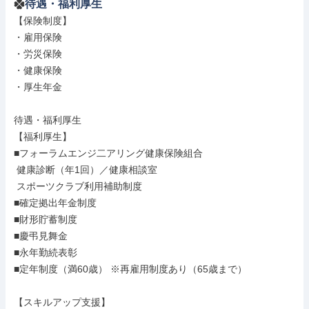
待遇・福利厚生
【保険制度】

・雇用保険

・労災保険

・健康保険

・厚生年金

待遇・福利厚生

【福利厚生】

■フォーラムエンジ二アリング健康保険組合

 健康診断（年1回）／健康相談室

 スポーツクラブ利用補助制度

■確定拠出年金制度

■財形貯蓄制度

■慶弔見舞金

■永年勤続表彰

■定年制度（満60歳） ※再雇用制度あり（65歳まで）

【スキルアップ支援】
