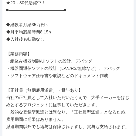
★20～30代活躍中！

■―――――――――――――■

◆経験者月給35万円～

◆月平均残業時間8.15h

◆入社後も転勤なし

【業務内容】

・組込み機器制御/UIソフトの設計、デバッグ

・機器間通信ソフトの設計（LAN/RS/無線など）、デバッグ

・ソフトウェア仕様書や取説などのドキュメント作成

【正社員（無期雇用派遣）・賞与あり】

当社の正社員として入社いただいたうえで、大手メーカーをはじ
めとするプロジェクトに従事していただきます。

一般的な登録型派遣とは異なり、「正社員型派遣」となるため、
雇用期間に期限はありません。

派遣期間以外でも給与は保障されますし、賞与も支給されます。
