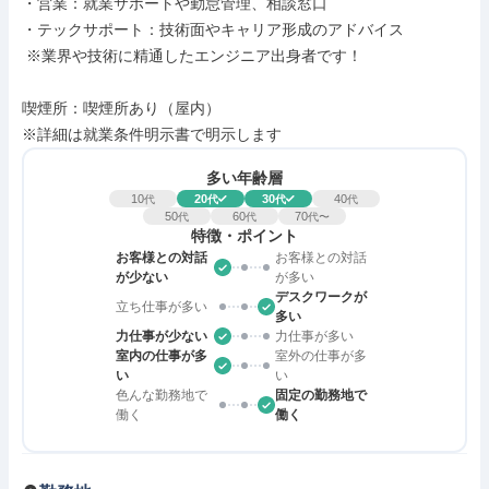
・営業：就業サポートや勤怠管理、相談窓口

・テックサポート：技術面やキャリア形成のアドバイス

 ※業界や技術に精通したエンジニア出身者です！

喫煙所：喫煙所あり（屋内）

※詳細は就業条件明示書で明示します
多い年齢層
10
20
30
40
代
代
代
代
50
60
70
代
代
代〜
特徴・ポイント
お客様との対話
お客様との対話
が少ない
が多い
デスクワークが
立ち仕事が多い
多い
力仕事が少ない
力仕事が多い
室内の仕事が多
室外の仕事が多
い
い
色んな勤務地で
固定の勤務地で
働く
働く