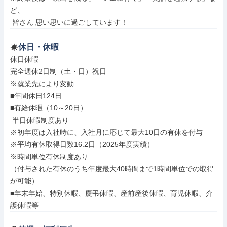
ど、

 皆さん 思い思いに過ごしています！
休日・休暇
休日休暇

完全週休2日制（土・日）祝日

※就業先により変動

■年間休日124日

■有給休暇（10～20日）

 半日休暇制度あり

※初年度は入社時に、入社月に応じて最大10日の有休を付与

※平均有休取得日数16.2日（2025年度実績）

※時間単位有休制度あり

（付与された有休のうち年度最大40時間まで1時間単位での取得
が可能）

■年末年始、特別休暇、慶弔休暇、産前産後休暇、育児休暇、介
護休暇等