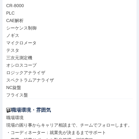
CR-8000

PLC

CAE解析

シーケンス制御

ノギス

マイクロメータ

テスタ

三次元測定機

オシロスコープ

ロジックアナライザ

スペクトラムアナライザ

NC旋盤

フライス盤
職場環境・雰囲気
職場環境

現場の困り事からキャリア相談まで、チームでフォローします。

・コーディネーター：就業先が決まるまでサポート
