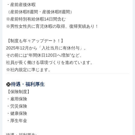
・産前産後休暇

（産前休暇8週間・産後休暇8週間）

※産前特別有給休暇14日間含む

※男性女性共に育児休暇の取得、復帰実績あり！

【制度も年々アップデート！】

2025年12月から「入社当月に有休付与」。

その前には“年間休日120日へ増加”など、

社員が長く働ける環境づくりを進めています。

※社内規定に準じます。
待遇・福利厚生
【保険制度】

・雇用保険

・労災保険

・健康保険

・厚生年金
