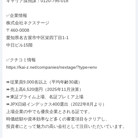
キャリア採用課：0120-795-018

✅企業情報

株式会社ネクステージ

〒460-0008

愛知県名古屋市中区栄四丁目1-1

中日ビル15階

✅クチコミ情報

https://kai-z.net/companies/nextage/?type=env

⏩️従業員9,000名以上（平均年齢30歳）

⏩️売上高6,520億円（2025年11月決算）

⏩️東証プライム上場、名証プレミア上場

⏩️JPX日経インデックス400選出（2022年8月より）

上場企業の中でも優良企業とされる証です。

時価総額や資本効率など多くの審査項目をクリアし、

投資者にとって魅力の高い会社として注目いただいています。
