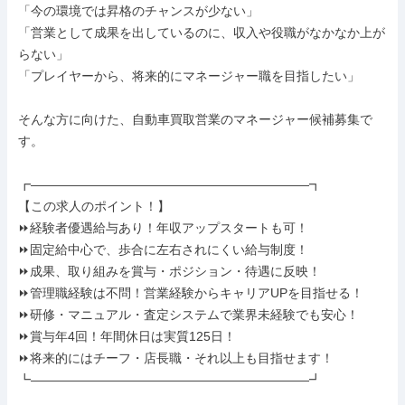
「今の環境では昇格のチャンスが少ない」

「営業として成果を出しているのに、収入や役職がなかなか上が
らない」

「プレイヤーから、将来的にマネージャー職を目指したい」

そんな方に向けた、自動車買取営業のマネージャー候補募集で
す。

┏――――――――――――――――――――――┓

【この求人のポイント！】

⏩️経験者優遇給与あり！年収アップスタートも可！

⏩️固定給中心で、歩合に左右されにくい給与制度！

⏩️成果、取り組みを賞与・ポジション・待遇に反映！

⏩️管理職経験は不問！営業経験からキャリアUPを目指せる！

⏩️研修・マニュアル・査定システムで業界未経験でも安心！

⏩️賞与年4回！年間休日は実質125日！

⏩️将来的にはチーフ・店長職・それ以上も目指せます！
┗――――――――――――――――――――――┛
