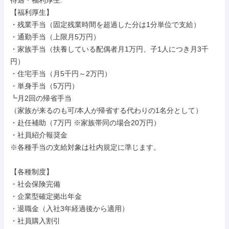
待遇・福利厚生: 

【福利厚生】

・残業手当（固定残業時間を超過した分は1分単位で支給）

・通勤手当（上限月5万円）

・家族手当（扶養している配偶者月1万円、子1人につき月3千
円）

・住宅手当（月5千円～2万円）

・単身手当（5万円）

┗月2回の帰省手当

（家族が来るのも可/本人が帰省する代わりの1名分として）

・赴任補助（7万円 ※家族帯同の場合20万円）

・社員紹介報奨金

※各種手当の支給対象は社内規定に準じます。

【各種制度】

・社会保険完備

・企業型確定拠出年金

・退職金（入社3年経過後から適用）

・社員購入割引
