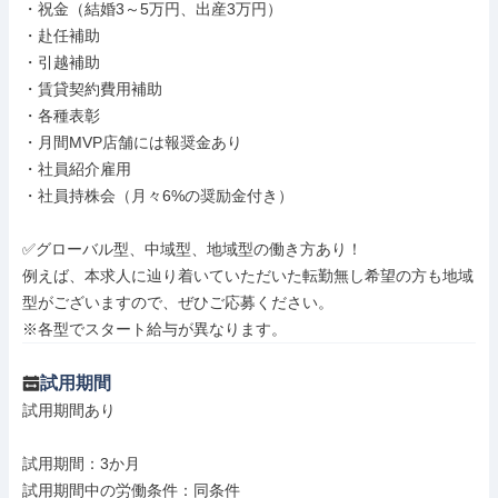
・祝金（結婚3～5万円、出産3万円）

・赴任補助

・引越補助

・賃貸契約費用補助

・各種表彰

・月間MVP店舗には報奨金あり

・社員紹介雇用

・社員持株会（月々6%の奨励金付き）

✅グローバル型、中域型、地域型の働き方あり！

例えば、本求人に辿り着いていただいた転勤無し希望の方も地域
型がございますので、ぜひご応募ください。

※各型でスタート給与が異なります。
試用期間
試用期間あり

試用期間：3か月

試用期間中の労働条件：同条件