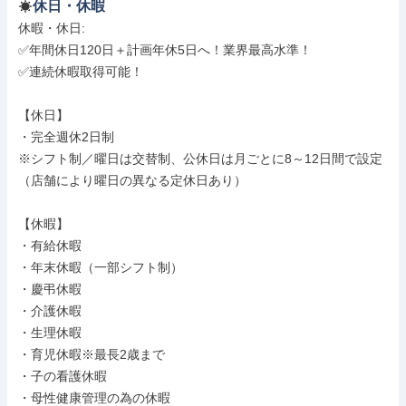
休日・休暇
休暇・休日: 

✅年間休日120日＋計画年休5日へ！業界最高水準！

✅連続休暇取得可能！

【休日】

・完全週休2日制

※シフト制／曜日は交替制、公休日は月ごとに8～12日間で設定

（店舗により曜日の異なる定休日あり）

【休暇】

・有給休暇

・年末休暇（一部シフト制）

・慶弔休暇

・介護休暇

・生理休暇

・育児休暇※最長2歳まで

・子の看護休暇

・母性健康管理の為の休暇
