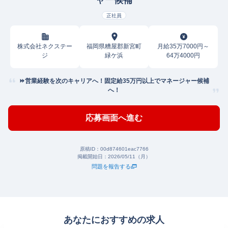
ャー候補
正社員
株式会社ネクステー
福岡県糟屋郡新宮町
月給35万7000円～
ジ
緑ケ浜
64万4000円
⏩️営業経験を次のキャリアへ！固定給35万円以上でマネージャー候補
へ！
応募画面へ進む
原稿ID：
00d874601eac7766
掲載開始日：
2026/05/11（月）
問題を報告する
あなたにおすすめの求人