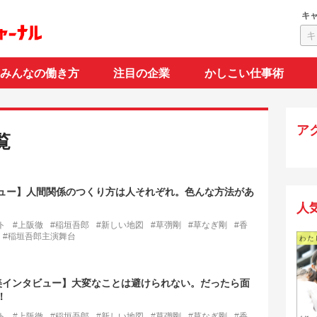
キ
みんなの働き方
注目の企業
かしこい仕事術
ア
覧
ュー】人間関係のつくり方は人それぞれ。色んな方法があ
人
ト
#上阪徹
#稲垣吾郎
#新しい地図
#草彅剛
#草なぎ剛
#香
#稲垣吾郎主演舞台
美インタビュー】大変なことは避けられない。だったら面
！
ト
#上阪徹
#稲垣吾郎
#新しい地図
#草彅剛
#草なぎ剛
#香