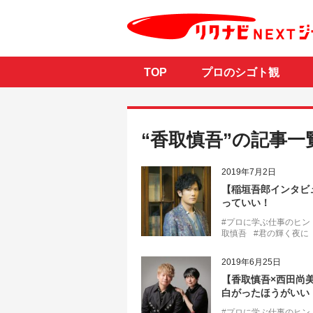
TOP
プロのシゴト観
“香取慎吾”の記事一
2019年7月2日
【稲垣吾郎インタビ
っていい！
#プロに学ぶ仕事のヒン
取慎吾
#君の輝く夜に
2019年6月25日
【香取慎吾×西田尚
白がったほうがいい
#プロに学ぶ仕事のヒン