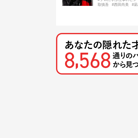
取慎吾
#西田尚美
#