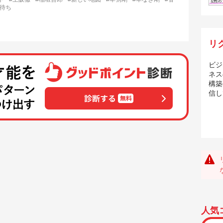
凪待ち
リ
ビジ
ネス
構築
信し
人気