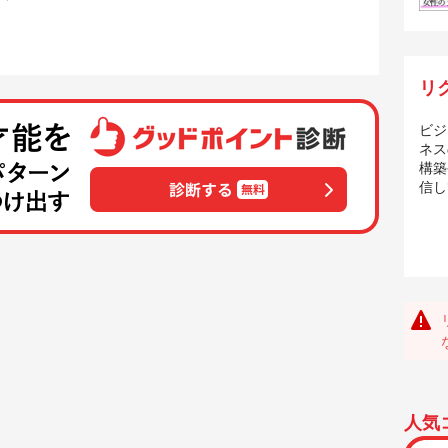
リ
ビジ
ネス
構築
信し
人気