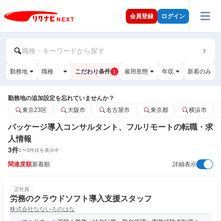
会員登録
ログイン
職種・キーワードから探す
勤務地
職種
こだわり条件
雇用形態
年収
新着のみ
1
勤務地の追加設定を忘れていませんか？
東京23区
大阪市
名古屋市
東京都
横浜市
パッケージ導入コンサルタント、フルリモートの転職・求
人情報
3
件
1
〜
3
件目を表示中
関連度順
新着順
詳細表示
正社員
労務のクラウドソフト導入支援スタッフ
株式会社なないろのはな