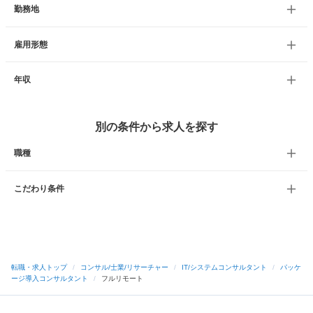
勤務地
雇用形態
年収
別の条件から求人を探す
職種
こだわり条件
転職・求人トップ
/
コンサル/士業/リサーチャー
/
IT/システムコンサルタント
/
パッケ
ージ導入コンサルタント
/
フルリモート