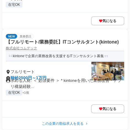
在宅OK
気になる
NEW
業務委託
【フルリモート/業務委託】ITコンサルタント(kintone)
株式会社コムデック
kintoneで企業の業務改善を支援するITコンサルタント募集
フルリモート
時給2500円～1万円
求める人材: ＜ 必須要件 ＞ * kintoneを用いた業務改善・アプ
リ構築経験...
在宅OK
+1個
気になる
この企業の類似求人を見る