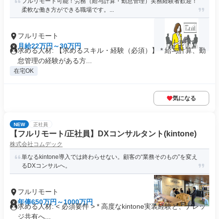
フルリモート可能！労務（給与計算・勤怠管理）実務経験者歓迎！
柔軟な働き方ができる職場です。...
フルリモート
月給22万円～30万円
求める人材: 【求めるスキル・経験（必須）】 * 給与計算、勤
怠管理の経験がある方...
在宅OK
気になる
NEW
正社員
【フルリモート/正社員】DXコンサルタント(kintone)
株式会社コムデック
単なるkintone導入では終わらせない。顧客の“業務そのもの”を変え
るDXコンサルへ。
フルリモート
年俸650万円～1000万円
求める人材: < 必須要件 > * 高度なkintone実装経験と、ナレッ
ジ共有へ...