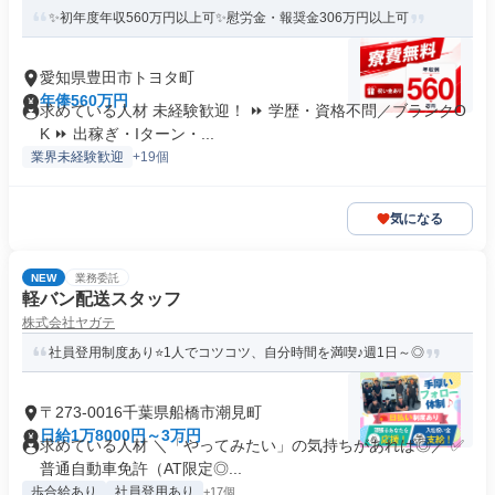
✨初年度年収560万円以上可✨慰労金・報奨金306万円以上可
愛知県豊田市トヨタ町
年俸560万円
求めている人材 未経験歓迎！ ⏩ 学歴・資格不問／ブランクO
K ⏩ 出稼ぎ・Iターン・...
業界未経験歓迎
+19個
気になる
NEW
業務委託
軽バン配送スタッフ
株式会社ヤガテ
社員登用制度あり⭐1人でコツコツ、自分時間を満喫♪週1日～◎
〒273-0016千葉県船橋市潮見町
日給1万8000円～3万円
求めている人材 ＼「やってみたい」の気持ちがあれば◎／ ✅
普通自動車免許（AT限定◎...
歩合給あり
社員登用あり
+17個