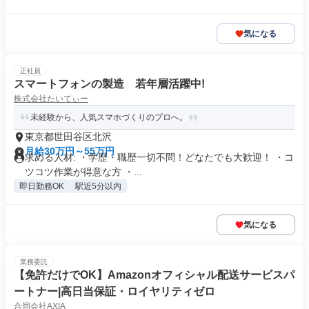
気になる
正社員
スマートフォンの製造 若年層活躍中!
株式会社たいてぃー
未経験から、人気スマホづくりのプロへ。
東京都世田谷区北沢
月給30万円～55万円
求める人材: ・学歴・職歴一切不問！どなたでも大歓迎！ ・コ
ツコツ作業が得意な方 ・...
即日勤務OK
駅近5分以内
気になる
業務委託
【免許だけでOK】Amazonオフィシャル配送サービスパ
ートナー|高日当保証・ロイヤリティゼロ
合同会社AXIA