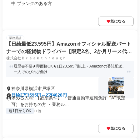
中 ブランクのある方...
気になる
業務委託
【日給最低23,595円】Amazonオフィシャル配送パート
ナーでの軽貨物ドライバー【限定2名、2か月リース代無
株式会社Ｂｒｅａｋｔｈｒｏｕｇｈ
料】
履歴書不要★即面接OK★1日23,595円以上・Amazonの委託配送、
一人でのびのび働け...
神奈川県横浜市戸塚区
日給2万3595円～2万4828円
求める人材: 【必須条件】 ・普通自動車運転免許（AT限定
可）をお持ちの方 ・業務ル...
週1日からOK
+1個
気になる