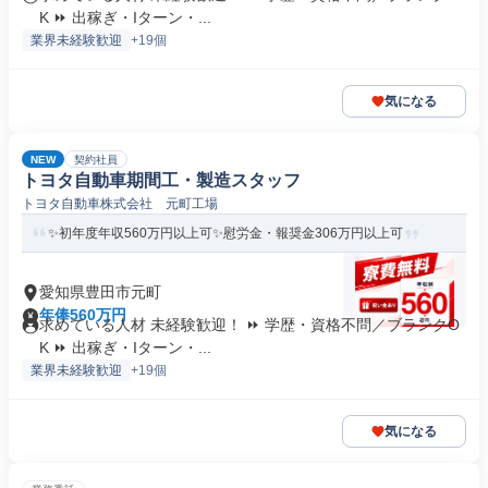
K ⏩ 出稼ぎ・Iターン・...
業界未経験歓迎
+19個
気になる
NEW
契約社員
トヨタ自動車期間工・製造スタッフ
トヨタ自動車株式会社 元町工場
✨初年度年収560万円以上可✨慰労金・報奨金306万円以上可
愛知県豊田市元町
年俸560万円
求めている人材 未経験歓迎！ ⏩ 学歴・資格不問／ブランクO
K ⏩ 出稼ぎ・Iターン・...
業界未経験歓迎
+19個
気になる