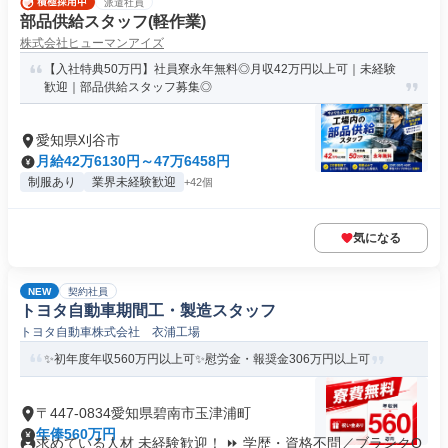
派遣社員
部品供給スタッフ(軽作業)
株式会社ヒューマンアイズ
【入社特典50万円】社員寮永年無料◎月収42万円以上可｜未経験
歓迎｜部品供給スタッフ募集◎
愛知県刈谷市
月給42万6130円～47万6458円
制服あり
業界未経験歓迎
+42個
気になる
NEW
契約社員
トヨタ自動車期間工・製造スタッフ
トヨタ自動車株式会社 衣浦工場
✨初年度年収560万円以上可✨慰労金・報奨金306万円以上可
〒447-0834愛知県碧南市玉津浦町
年俸560万円
求めている人材 未経験歓迎！ ⏩ 学歴・資格不問／ブランクO