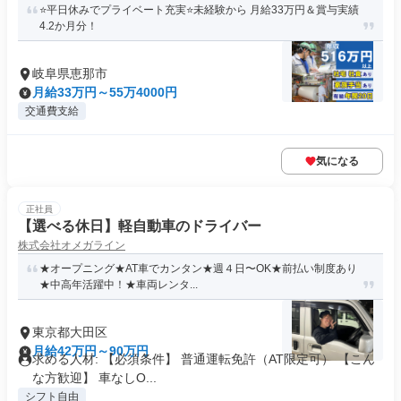
⭐平日休みでプライベート充実⭐未経験から 月給33万円＆賞与実績
4.2か月分！
岐阜県恵那市
月給33万円～55万4000円
交通費支給
気になる
正社員
【選べる休日】軽自動車のドライバー
株式会社オメガライン
★オープニング★AT車でカンタン★週４日〜OK★前払い制度あり
★中高年活躍中！★車両レンタ...
東京都大田区
月給42万円～90万円
求める人材: 【必須条件】 普通運転免許（AT限定可） 【こん
な方歓迎】 車なしO...
シフト自由