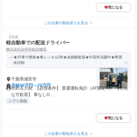
気になる
この企業の類似求人を見る
正社員
軽自動車での配送ドライバー
株式会社吉祥寺総合物流
★AT車で簡単★車レンタルOK★未経験歓迎★中高年活躍中★希望
休日制
千葉県浦安市
月給40万円～70万円
求める人材: 【必須条件】 普通運転免許（AT限定可） 【こん
な方歓迎】 車なしO...
シフト自由
気になる
この企業の類似求人を見る