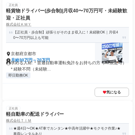
正社員
軽貨物ドライバー(歩合制)|月収40〜70万円可・未経験歓
迎・正社員
株式会社ＫＭＹ
【正社員・歩合制】頑張りがそのまま収入に！未経験OK｜月収4
0〜70万円以上も可能
京都府京都市
月給30万円～70万円
求める人材: * 普通自動車運転免許をお持ちの方（AT限定可）
* 経験不問（未経験...
即日勤務OK
気になる
正社員
軽自動車の配送ドライバー
株式会社ＴＩＭ
★週4日〜OK★AT車でカンタン★中高年活躍中★モクモク作業♪★
車両レンタルあり