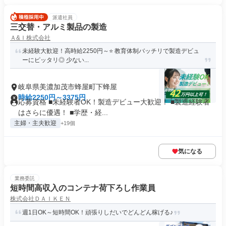
派遣社員
三交替・アルミ製品の製造
Ａ&Ｉ株式会社
未経験大歓迎！高時給2250円～⭐ 教育体制バッチリで製造デビュ
ーにピッタリ◎ 少ない...
岐阜県美濃加茂市蜂屋町下蜂屋
時給2250円～3375円
応募資格 ■未経験者OK！製造デビュー大歓迎！ ■製造経験者
はさらに優遇！ ■学歴・経...
主婦・主夫歓迎
+19個
気になる
業務委託
短時間高収入のコンテナ荷下ろし作業員
株式会社ＤＡＩＫＥＮ
週1日OK～短時間OK！頑張りしだいでどんどん稼げる♪