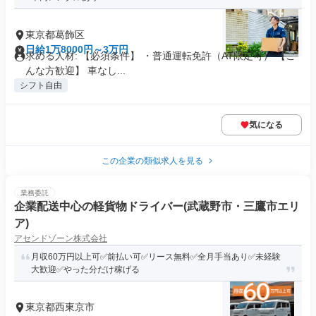
東京都葛飾区
日給1万8000円～3万円
求める人材: 【必須条件】 ・普通運転免許（AT限定可） 【こ
んな方歓迎】 車なし...
シフト自由
気になる
この企業の類似求人を見る
業務委託
企業配送中心の軽貨物ドライバー(武蔵野市・三鷹市エリ
ア)
アセンドゾーン株式会社
月収60万円以上可✅前払い可✅リース無料✅全月手当あり✅未経験
大歓迎✅やった分だけ稼げる
東京都西東京市