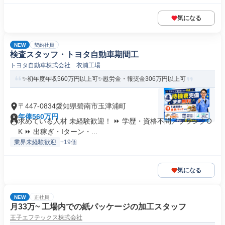
気になる
NEW
契約社員
検査スタッフ・トヨタ自動車期間工
トヨタ自動車株式会社 衣浦工場
✨初年度年収560万円以上可✨慰労金・報奨金306万円以上可
〒447-0834愛知県碧南市玉津浦町
年俸560万円
求めている人材 未経験歓迎！ ⏩ 学歴・資格不問／ブランクO
K ⏩ 出稼ぎ・Iターン・...
業界未経験歓迎
+19個
気になる
NEW
正社員
月33万~ 工場内での紙パッケージの加工スタッフ
王子エフテックス株式会社