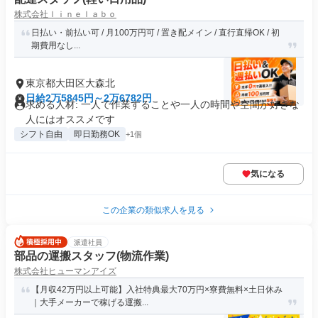
株式会社ｌｉｎｅｌａｂｏ
日払い・前払い可 / 月100万円可 / 置き配メイン / 直行直帰OK / 初
期費用なし...
東京都大田区大森北
日給2万5845円～2万6782円
求める人材: 一人で作業することや一人の時間や空間が好きな
人にはオススメです
シフト自由
即日勤務OK
+1個
気になる
この企業の類似求人を見る
派遣社員
部品の運搬スタッフ(物流作業)
株式会社ヒューマンアイズ
【月収42万円以上可能】入社特典最大70万円×寮費無料×土日休み
｜大手メーカーで稼げる運搬...