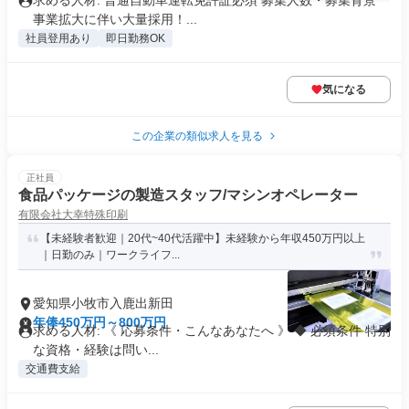
求める人材: 普通自動車運転免許証必須 募集人数・募集背景
事業拡大に伴い大量採用！...
社員登用あり
即日勤務OK
気になる
この企業の類似求人を見る
正社員
食品パッケージの製造スタッフ/マシンオペレーター
有限会社大幸特殊印刷
【未経験者歓迎｜20代~40代活躍中】未経験から年収450万円以上
｜日勤のみ｜ワークライフ...
愛知県小牧市入鹿出新田
年俸450万円～800万円
求める人材: 《 応募条件・こんなあなたへ 》 ◆ 必須条件 特別
な資格・経験は問い...
交通費支給