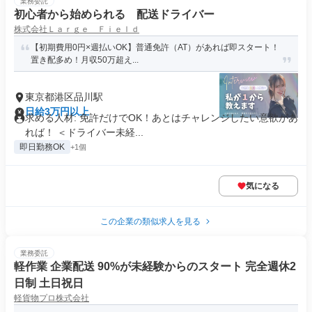
業務委託
初心者から始められる 配送ドライバー
株式会社Ｌａｒｇｅ Ｆｉｅｌｄ
【初期費用0円×週払いOK】普通免許（AT）があれば即スタート！
置き配多め！月収50万超え...
東京都港区品川駅
日給3万円以上
求める人材: 免許だけでOK！あとはチャレンジしたい意欲があ
れば！ ＜ドライバー未経...
即日勤務OK
+1個
気になる
この企業の類似求人を見る
業務委託
軽作業 企業配送 90%が未経験からのスタート 完全週休2
日制 土日祝日
軽貨物プロ株式会社