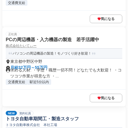
交通費支給
気になる
正社員
PCの周辺機器・入力機器の製造 若手活躍中
株式会社たいてぃー
パソコンの周辺機器の製造！モノづくり好き歓迎！
東京都中野区中野
月給32万円～55万円
求める人材: ・学歴・職歴一切不問！どなたでも大歓迎！ ・コ
ツコツ作業が得意な方 ・...
交通費支給
駅近5分以内
気になる
NEW
契約社員
トヨタ自動車期間工・製造スタッフ
トヨタ自動車株式会社 本社工場