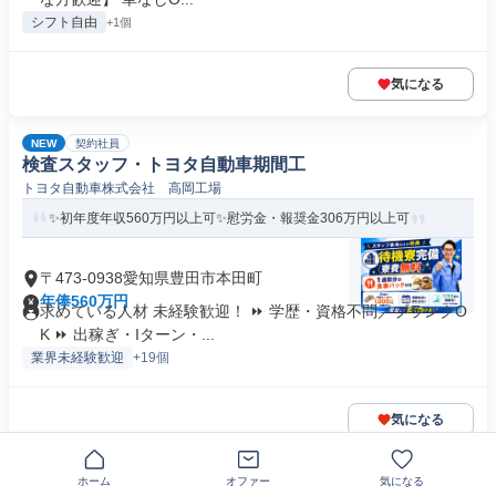
シフト自由
+1個
気になる
NEW
契約社員
検査スタッフ・トヨタ自動車期間工
トヨタ自動車株式会社 高岡工場
✨初年度年収560万円以上可✨慰労金・報奨金306万円以上可
〒473-0938愛知県豊田市本田町
年俸560万円
求めている人材 未経験歓迎！ ⏩ 学歴・資格不問／ブランクO
K ⏩ 出稼ぎ・Iターン・...
業界未経験歓迎
+19個
気になる
NEW
契約社員
ホーム
オファー
気になる