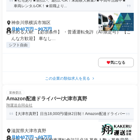
★社宅あり★前払い、週払いOK！未経験大募集♪★中高年活躍中★
車両レンタルOK！★前職より...
神奈川県横浜市旭区
月給40万円～90万円
求める人材: 【必須条件】 ・普通運転免許（AT限定可） 【こ
んな方歓迎】 車なし...
シフト自由
気になる
この企業の類似求人を見る
業務委託
Amazon配達ドライバー/大津市真野
翔運送合同会社
【大津市真野】日当18,000円/週休2日制！Amazon配達ドライバー
滋賀県大津市真野
月給40万円～60万円