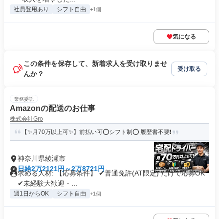
社員登用あり
シフト自由
+1個
気になる
この条件を保存して、新着求人を受け取りませ
受け取る
んか？
業務委託
Amazonの配送のお仕事
株式会社Gro
【✨月70万以上可✨】前払い可⭕️シフト制⭕️ 履歴書不要❗️
神奈川県綾瀬市
日給2万2121円～2万8721円
求める人材: 【応募条件】 ✔普通免許(AT限定) だけで応募OK
✔未経験大歓迎・...
週1日からOK
シフト自由
+1個