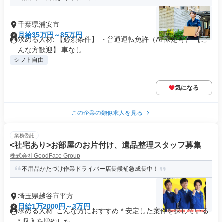
千葉県浦安市
月給35万円～85万円
求める人材: 【必須条件】 ・普通運転免許（AT限定可） 【こ
んな方歓迎】 車なし...
シフト自由
気になる
この企業の類似求人を見る
業務委託
<社宅あり>お部屋のお片付け、遺品整理スタッフ募集
株式会社GoodFace Group
不用品かたづけ作業ドライバー店長候補急成長中！
埼玉県越谷市平方
日給1万2000円～3万円
求める人材: こんな方におすすめ * 安定した案件を探している
* 収入を増やした...