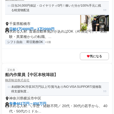
日当24,000円保証・ロイヤリティ0円！稼いだ分が100%手元に残
る軽貨物配送
千葉県船橋市
日給2万4000円～3万2000円
求める人材: 普通自動車免許があればOK（AT限定可）。 未経
験・異業種からの転職、...
シフト自由
即日勤務OK
+1個
気になる
正社員
船内作業員【中区本牧埠頭】
楠原輸送株式会社
未経験OK/月収30万円以上可/賞与あり/NO VISA SUPPORT/資格取
得支援制度...
神奈川県横浜市中区
年俸462万円～850万円
求める人材: ＼学歴・経験不問／ 20代・30代の若手から、 40
代・50代のミドル...