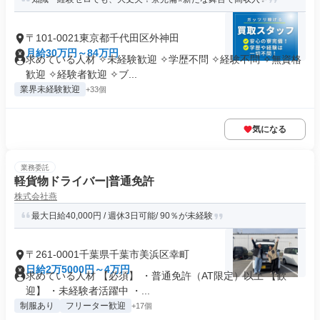
〒101-0021東京都千代田区外神田
月給30万円～84万円
求めている人材 ✧未経験歓迎 ✧学歴不問 ✧経験不問 ✧無資格
歓迎 ✧経験者歓迎 ✧ブ...
業界未経験歓迎
+33個
気になる
業務委託
軽貨物ドライバー|普通免許
株式会社燕
最大日給40,000円 / 週休3日可能/ 90％が未経験
〒261-0001千葉県千葉市美浜区幸町
日給2万5000円～4万円
求めている人材 【必須】 ・普通免許（AT限定）以上 【歓
迎】 ・未経験者活躍中 ・...
制服あり
フリーター歓迎
+17個