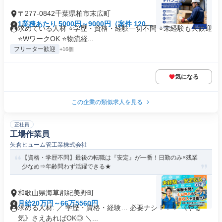
〒277-0842千葉県柏市末広町
1業務あたり 5000円～9000円（案件 120
求めている人材 ⭐学歴・資格・経験一切不問 ⭐未経験も大歓迎
分）
⭐WワークOK ⭐物流経...
フリーター歓迎
+16個
気になる
この企業の類似求人を見る
正社員
工場作業員
矢倉ヒューム管工業株式会社
【資格・学歴不問】最後の転職は『安定』が一番！日勤のみ×残業
少なめ⇒年齢問わず活躍できる★
和歌山県海草郡紀美野町
月給20万円～66万5560円
求める人材: ／ 学歴・資格・経験… 必要ナシ！！！ 《やる
気》さえあればOK◎ ＼...