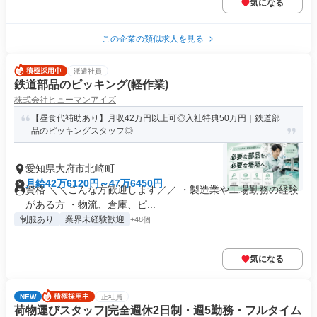
気になる
この企業の類似求人を見る
派遣社員
鉄道部品のピッキング(軽作業)
株式会社ヒューマンアイズ
【昼食代補助あり】月収42万円以上可◎入社特典50万円｜鉄道部
品のピッキングスタッフ◎
愛知県大府市北崎町
月給42万6120円～47万6450円
資格 ＼＼こんな方歓迎します／／ ・製造業や工場勤務の経験
がある方 ・物流、倉庫、ピ...
制服あり
業界未経験歓迎
+48個
気になる
NEW
正社員
荷物運びスタッフ|完全週休2日制・週5勤務・フルタイム