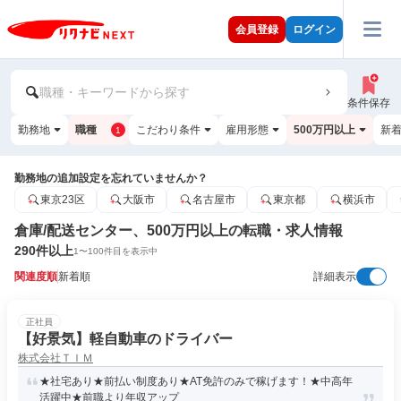
会員登録
ログイン
職種・キーワードから探す
条件保存
勤務地
職種
こだわり条件
雇用形態
500万円以上
新
1
勤務地の追加設定を忘れていませんか？
東京23区
大阪市
名古屋市
東京都
横浜市
倉庫/配送センター、500万円以上の転職・求人情報
290
件以上
1
〜
100
件目を表示中
関連度順
新着順
詳細表示
正社員
【好景気】軽自動車のドライバー
株式会社ＴＩＭ
★社宅あり★前払い制度あり★AT免許のみで稼げます！★中高年
活躍中★前職より年収アップ