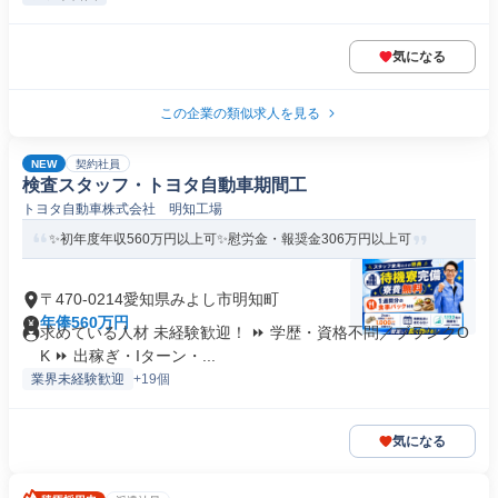
気になる
この企業の類似求人を見る
NEW
契約社員
検査スタッフ・トヨタ自動車期間工
トヨタ自動車株式会社 明知工場
✨初年度年収560万円以上可✨慰労金・報奨金306万円以上可
〒470-0214愛知県みよし市明知町
年俸560万円
求めている人材 未経験歓迎！ ⏩ 学歴・資格不問／ブランクO
K ⏩ 出稼ぎ・Iターン・...
業界未経験歓迎
+19個
気になる