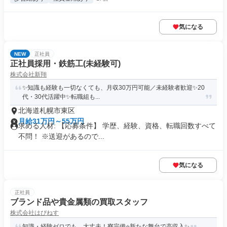
気になる
NEW
正社員
正社員採用・鉄筋工(未経験可)
株式会社新翔
✨知識も経験も一切なくても、月収30万円可能／未経験者歓迎✨20
代・30代活躍中✨転職組も...
北海道札幌市東区
月給31万円～55万円
求める人材: 【応募条件】 学歴、経験、資格、転職回数すべて
不問！ ※送迎があるので...
気になる
正社員
ブランド品や貴金属類の買取スタッフ
株式会社はぴねす
知識・経験ゼロでも、大丈夫！寮完備⭐新たな舞台で高収入✨