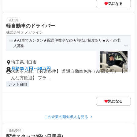
気になる
正社員
軽自動車のドライバー
株式会社オメガライン
★AT車でカンタン★配送件数少なめ★前払い制度あり★久々の求
人募集
埼玉県川口市
月給35万円～50万円
求める人材: 【必須条件】 普通自動車免許（AT限定可） 【こ
んな方歓迎】 プラ...
シフト自由
気になる
この企業の類似求人を見る
業務委託
配達スタッフ(軽い日用品)