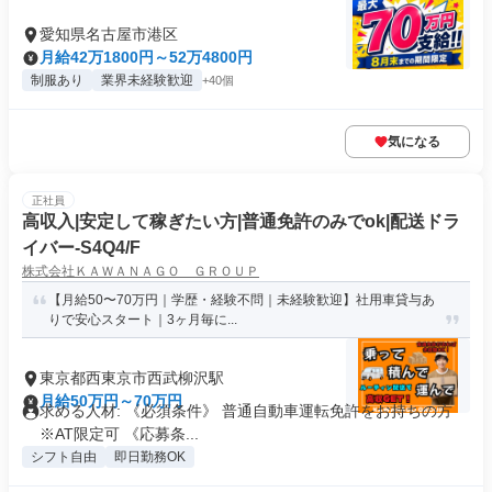
愛知県名古屋市港区
月給42万1800円～52万4800円
制服あり
業界未経験歓迎
+40個
気になる
正社員
高収入|安定して稼ぎたい方|普通免許のみでok|配送ドラ
イバー-S4Q4/F
株式会社ＫＡＷＡＮＡＧＯ ＧＲＯＵＰ
【月給50〜70万円｜学歴・経験不問｜未経験歓迎】社用車貸与あ
りで安心スタート｜3ヶ月毎に...
東京都西東京市西武柳沢駅
月給50万円～70万円
求める人材: 《必須条件》 普通自動車運転免許をお持ちの方
※AT限定可 《応募条...
シフト自由
即日勤務OK