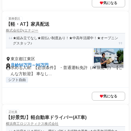
気になる
業務委託
【軽・AT】家具配送
株式会社Dyエナジー
★組み立てなし★前払い制度あり！★中高年活躍中！★オープニン
グスタッフ♪
東京都江東区
月給50万円～90万円
求める人材: 【必須条件】 ・普通運転免許（AT限定可） 【こ
んな方歓迎】 車なし...
シフト自由
気になる
正社員
【好景気!】軽自動車ドライバー(AT車)
横浜商工ロジスティクス株式会社