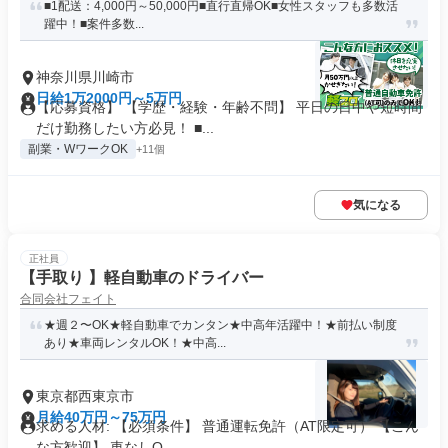
■1配送：4,000円～50,000円■直行直帰OK■女性スタッフも多数活
躍中！■案件多数...
神奈川県川崎市
日給1万2000円～5万円
【応募資格】 【学歴・経験・年齢不問】 平日の日中や短時間
だけ勤務したい方必見！ ■...
副業・WワークOK
+11個
気になる
正社員
【手取り 】軽自動車のドライバー
合同会社フェイト
★週２〜OK★軽自動車でカンタン★中高年活躍中！★前払い制度
あり★車両レンタルOK！★中高...
東京都西東京市
月給40万円～75万円
求める人材: 【必須条件】 普通運転免許（AT限定可） 【こん
な方歓迎】 車なしO...