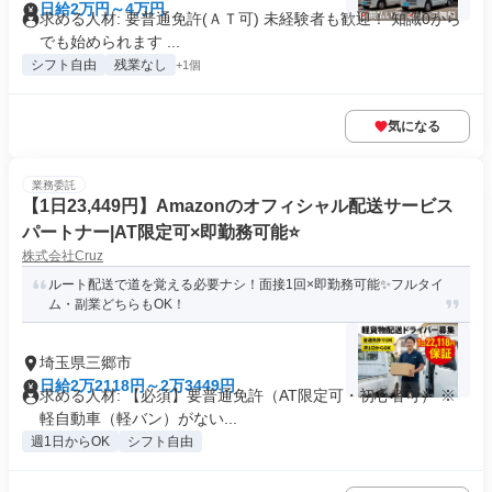
日給2万円～4万円
求める人材: 要普通免許(ＡＴ可) 未経験者も歓迎！ 知識0から
でも始められます ...
シフト自由
残業なし
+1個
気になる
業務委託
【1日23,449円】Amazonのオフィシャル配送サービス
パートナー|AT限定可×即勤務可能⭐
株式会社Cruz
ルート配送で道を覚える必要ナシ！面接1回×即勤務可能✨フルタイ
ム・副業どちらもOK！
埼玉県三郷市
日給2万2118円～2万3449円
求める人材: 【必須】要普通免許（AT限定可・初心者可） ※
軽自動車（軽バン）がない...
週1日からOK
シフト自由