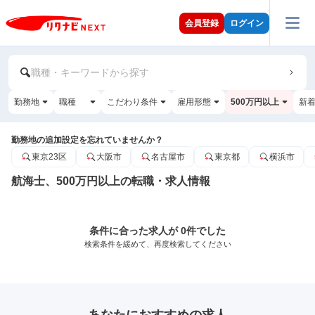
会員登録
ログイン
職種・キーワードから探す
勤務地
職種
こだわり条件
雇用形態
500万円以上
新
勤務地の追加設定を忘れていませんか？
東京23区
大阪市
名古屋市
東京都
横浜市
航海士、500万円以上の転職・求人情報
条件に合った求人が 0件でした
検索条件を緩めて、再度検索してください