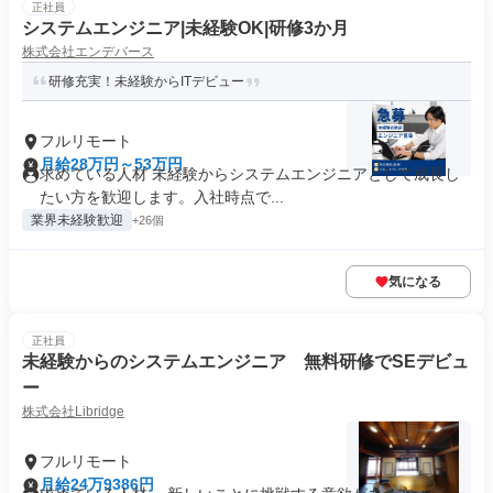
正社員
システムエンジニア|未経験OK|研修3か月
株式会社エンデバース
研修充実！未経験からITデビュー
フルリモート
月給28万円～53万円
求めている人材 未経験からシステムエンジニアとして成長し
たい方を歓迎します。入社時点で...
業界未経験歓迎
+26個
気になる
正社員
未経験からのシステムエンジニア 無料研修でSEデビュ
ー
株式会社Libridge
フルリモート
月給24万9386円