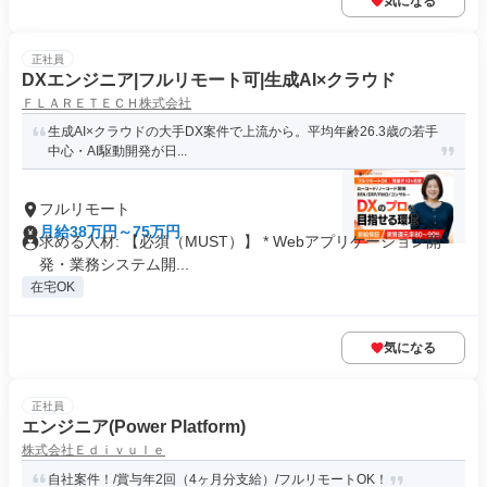
気になる
正社員
DXエンジニア|フルリモート可|生成AI×クラウド
ＦＬＡＲＥＴＥＣＨ株式会社
生成AI×クラウドの大手DX案件で上流から。平均年齢26.3歳の若手
中心・AI駆動開発が日...
フルリモート
月給38万円～75万円
求める人材: 【必須（MUST）】 * Webアプリケーション開
発・業務システム開...
在宅OK
気になる
正社員
エンジニア(Power Platform)
株式会社Ｅｄｉｖｕｌｅ
自社案件！/賞与年2回（4ヶ月分支給）/フルリモートOK！