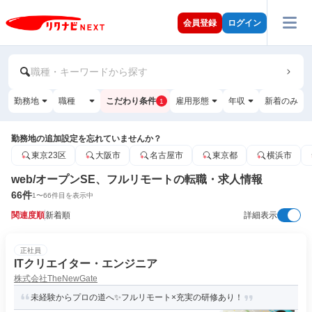
会員登録
ログイン
職種・キーワードから探す
勤務地
職種
こだわり条件
雇用形態
年収
新着のみ
1
勤務地の追加設定を忘れていませんか？
東京23区
大阪市
名古屋市
東京都
横浜市
web/オープンSE、フルリモートの転職・求人情報
66
件
1
〜
66
件目を表示中
関連度順
新着順
詳細表示
正社員
ITクリエイター・エンジニア
株式会社TheNewGate
未経験からプロの道へ✨フルリモート×充実の研修あり！