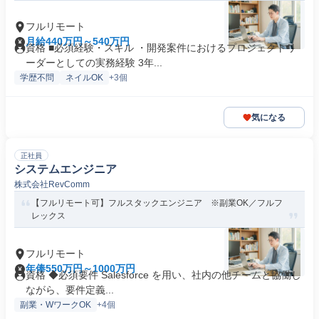
フルリモート
月給440万円～540万円
資格 ■必須経験・スキル ・開発案件におけるプロジェクトリ
ーダーとしての実務経験 3年...
学歴不問
ネイルOK
+3個
気になる
正社員
システムエンジニア
株式会社RevComm
【フルリモート可】フルスタックエンジニア ※副業OK／フルフ
レックス
フルリモート
年俸550万円～1000万円
資格 ◆必須要件 Salesforce を用い、社内の他チームと協働し
ながら、要件定義...
副業・WワークOK
+4個