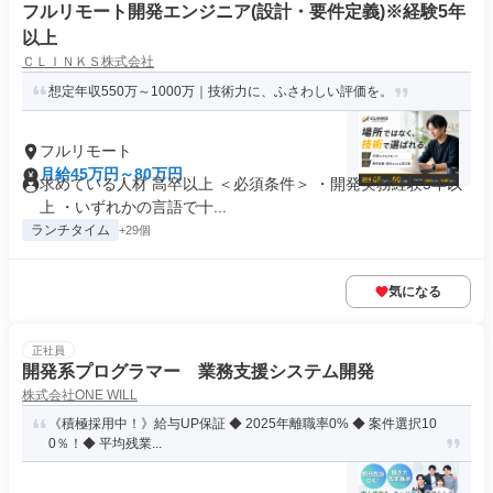
フルリモート開発エンジニア(設計・要件定義)※経験5年
以上
ＣＬＩＮＫＳ株式会社
想定年収550万～1000万｜技術力に、ふさわしい評価を。
フルリモート
月給45万円～80万円
求めている人材 高卒以上 ＜必須条件＞ ・開発実務経験5年以
上 ・いずれかの言語で十...
ランチタイム
+29個
気になる
正社員
開発系プログラマー 業務支援システム開発
株式会社ONE WILL
《積極採用中！》給与UP保証 ◆ 2025年離職率0% ◆ 案件選択10
0％！◆ 平均残業...