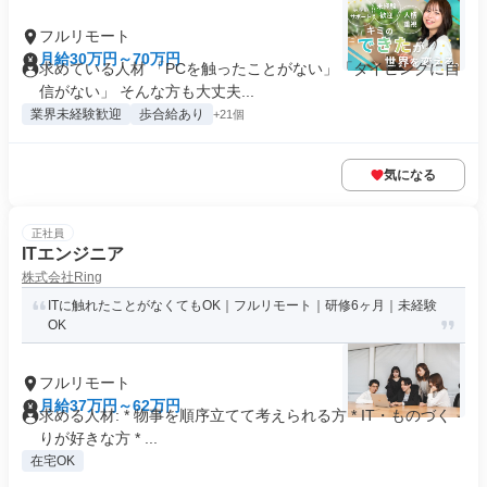
フルリモート
月給30万円～70万円
求めている人材 「PCを触ったことがない」「タイピングに自
信がない」 そんな方も大丈夫...
業界未経験歓迎
歩合給あり
+21個
気になる
正社員
ITエンジニア
株式会社Ring
ITに触れたことがなくてもOK｜フルリモート｜研修6ヶ月｜未経験
OK
フルリモート
月給37万円～62万円
求める人材: * 物事を順序立てて考えられる方 * IT・ものづく
りが好きな方 * ...
在宅OK