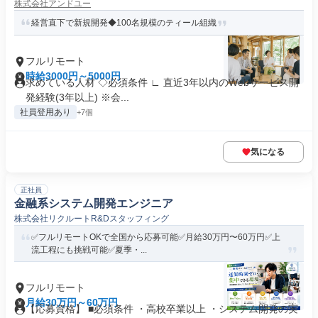
株式会社アンドユー
経営直下で新規開発◆100名規模のティール組織
フルリモート
時給3000円～5000円
求めている人材 ◇必須条件 ∟ 直近3年以内のWebサービス開
発経験(3年以上) ※会...
社員登用あり
+7個
気になる
正社員
金融系システム開発エンジニア
株式会社リクルートR&Dスタッフィング
✅フルリモートOKで全国から応募可能✅月給30万円〜60万円✅上
流工程にも挑戦可能✅夏季・...
フルリモート
月給30万円～60万円
【応募資格】 ■必須条件 ・高校卒業以上 ・システム開発の実