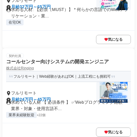
フルリモート
月給32万円～65万円
求める人材: 【必須（MUST）】 * 何らかの言語でのWebアプ
リケーション・業...
在宅OK
気になる
契約社員
コールセンター向けシステムの開発エンジニア
株式会社Ringing
フルリモート｜Web経験があればOK｜上流工程にも挑戦可
フルリモート
月給24万円～45万円
求めている人材 【 必須条件 】 ✅Webプログラミング経験 ┗
業界・対象・使用言語不...
業界未経験歓迎
+22個
気になる