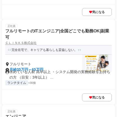
気になる
正社員
フルリモートのITエンジニア|全国どこでも勤務OK|副業
可
ＣＬＩＮＫＳ株式会社
完全在宅で、キャリアも暮らしも妥協しない。
フルリモート
月給35万円～65万円
求めている人材 高卒以上 ・システム開発の実務経験をお持ち
の方 （目安：3年以上） ...
ランチタイム
+30個
気になる
正社員
エンジニア