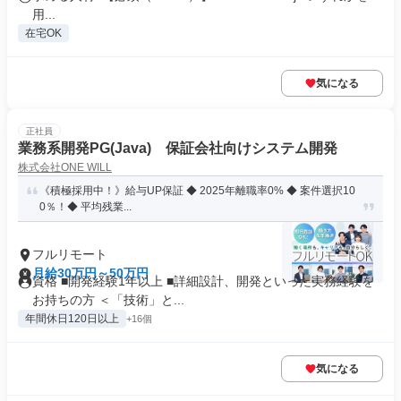
用...
在宅OK
気になる
正社員
業務系開発PG(Java) 保証会社向けシステム開発
株式会社ONE WILL
《積極採用中！》給与UP保証 ◆ 2025年離職率0% ◆ 案件選択10
0％！◆ 平均残業...
フルリモート
月給30万円～50万円
資格 ■開発経験1年以上 ■詳細設計、開発といった実務経験を
お持ちの方 ＜「技術」と...
年間休日120日以上
+16個
気になる