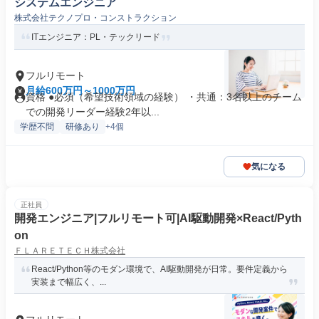
システムエンジニア
株式会社テクノプロ・コンストラクション
ITエンジニア：PL・テックリード
フルリモート
月給600万円～1000万円
資格 ●必須（希望技術領域の経験） ・共通：3名以上のチーム
での開発リーダー経験2年以...
学歴不問
研修あり
+4個
気になる
正社員
開発エンジニア|フルリモート可|AI駆動開発×React/Pyth
on
ＦＬＡＲＥＴＥＣＨ株式会社
React/Python等のモダン環境で、AI駆動開発が日常。要件定義から
実装まで幅広く、...