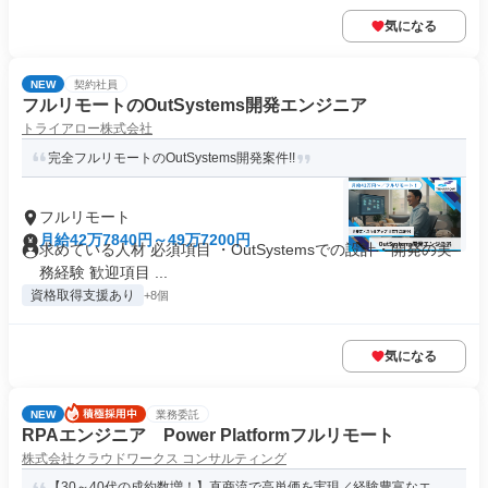
気になる
NEW
契約社員
フルリモートのOutSystems開発エンジニア
トライアロー株式会社
完全フルリモートのOutSystems開発案件!!
フルリモート
月給42万7840円～49万7200円
求めている人材 必須項目 ・OutSystemsでの設計・開発の実
務経験 歓迎項目 ...
資格取得支援あり
+8個
気になる
NEW
業務委託
RPAエンジニア Power Platformフルリモート
株式会社クラウドワークス コンサルティング
【30～40代の成約数増！】直商流で高単価を実現／経験豊富なエ