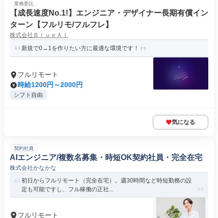
業務委託
【成長速度No.1!】エンジニア・デザイナー長期有償イン
ターン【フルリモ/フルフレ】
株式会社ＢｌｕｅＡＩ
新規で0→1を作りたい方に最適な環境です！
フルリモート
時給1200円～2000円
シフト自由
気になる
契約社員
AIエンジニア/複数名募集・時短OK契約社員・完全在宅
株式会社かなかな
初日からフルリモート（完全在宅）。週30時間など時短勤務の設
定も可能ですし、フル稼働の正社...
フルリモート