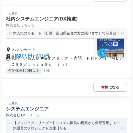
正社員
社内システムエンジニア(DX推進)
株式会社うちくる
大人気のリモート（石川・富山県在住の方に限ります）で高月給！
フルリモート
月給37万円～44万円
求めている人材 ■技術スタック ・言語：ＰＨＰ／ＨＴＭＬ／
ＣＳＳ／ＪａｖａＳｃｒｉｐｔ...
年間休日120日以上
+14個
気になる
正社員
システムエンジニア
株式会社Jストリーム
【プロジェクトリーダー】システム開発の提案から保守運用まで一
気通貫のプロジェクト管理【リモ...