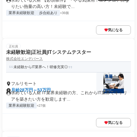
求めている人材 【必須条件】 ・やる気採用！エンジニアにな
りたい熱量の高い方！未経験で...
業界未経験歓迎
歩合給あり
+36個
気になる
正社員
未経験歓迎|正社員|ITシステムテスター
株式会社エンデバース
未経験からIT業界へ！研修充実◎
フルリモート
月給28万円～53万円
求めている人材 IT業界未経験の方、これからIT業界でキャリ
アを築きたい方を歓迎します...
業界未経験歓迎
+27個
気になる