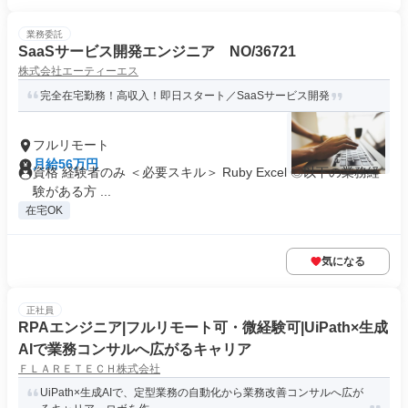
業務委託
SaaSサービス開発エンジニア NO/36721
株式会社エーティーエス
完全在宅勤務！高収入！即日スタート／SaaSサービス開発
フルリモート
月給56万円
資格 経験者のみ ＜必要スキル＞ Ruby Excel ◎以下の業務経
験がある方 ...
在宅OK
気になる
正社員
RPAエンジニア|フルリモート可・微経験可|UiPath×生成
AIで業務コンサルへ広がるキャリア
ＦＬＡＲＥＴＥＣＨ株式会社
UiPath×生成AIで、定型業務の自動化から業務改善コンサルへ広が