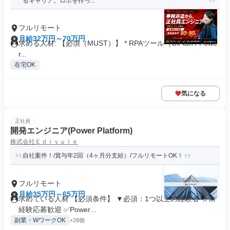
るキャリア。ロボを作っ...
フルリモート
月給32万円～70万円
求める人材: 【必須（MUST）】 * RPAツール（UiPath / Powe
r...
在宅OK
気になる
正社員
開発エンジニア(Power Platform)
株式会社Ｅｄｉｖｕｌｅ
自社案件！/賞与年2回（4ヶ月分支給）/フルリモートOK！
フルリモート
月給35万円～65万円
求めている人材 【必須条件】 ▼必須：1つ以上の経験者 ☆未
経験応募歓迎 ✅Power...
副業・WワークOK
+28個