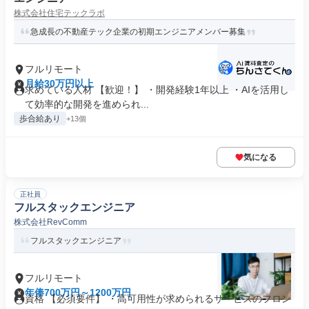
株式会社住宅テックラボ
急成長の不動産テック企業の初期エンジニアメンバー募集
フルリモート
月給30万円以上
求めている人材 【歓迎！】 ・開発経験1年以上 ・AIを活用し
て効率的な開発を進められ...
歩合給あり
+13個
気になる
正社員
フルスタックエンジニア
株式会社RevComm
フルスタックエンジニア
フルリモート
年俸700万円～1200万円
資格 【必須要件】 ・高可用性が求められるサービスのフロン