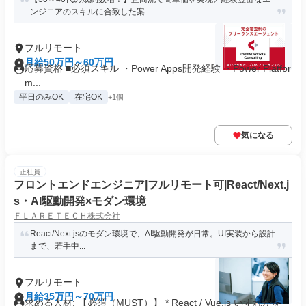
ンジニアのスキルに合致した案...
フルリモート
月給50万円～60万円
応募資格 ■必須スキル ・Power Apps開発経験 ・Power Platfor
m...
平日のみOK
在宅OK
+1個
気になる
正社員
フロントエンドエンジニア|フルリモート可|React/Next.j
s・AI駆動開発×モダン環境
ＦＬＡＲＥＴＥＣＨ株式会社
React/Next.jsのモダン環境で、AI駆動開発が日常。UI実装から設計
まで、若手中...
フルリモート
月給35万円～70万円
求める人材: 【必須（MUST）】 * React / Vue.js いずれかを