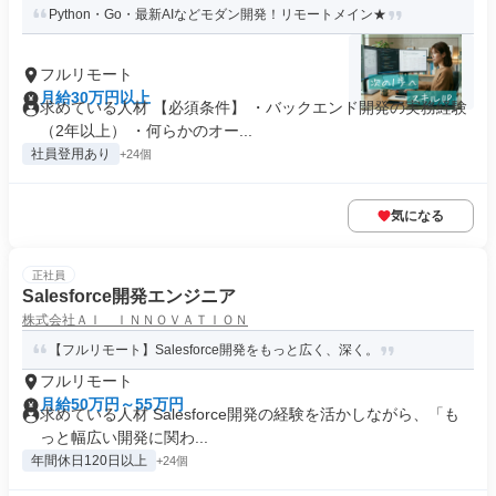
Python・Go・最新AIなどモダン開発！リモートメイン★
フルリモート
月給30万円以上
求めている人材 【必須条件】 ・バックエンド開発の実務経験
（2年以上） ・何らかのオー...
社員登用あり
+24個
気になる
正社員
Salesforce開発エンジニア
株式会社ＡＩ ＩＮＮＯＶＡＴＩＯＮ
【フルリモート】Salesforce開発をもっと広く、深く。
フルリモート
月給50万円～55万円
求めている人材 Salesforce開発の経験を活かしながら、「も
っと幅広い開発に関わ...
年間休日120日以上
+24個