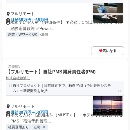
フルリモート
月給35万円～65万円
求めている人材 【必須条件】 ▼必須：1つ以上の経験者 ☆未
経験応募歓迎 ✅Power...
副業・WワークOK
+28個
気になる
業務委託
【フルリモート】自社PMS開発責任者(PM)
株式会社銀波荘
自社プロジェクト｜経営陣直下で、独自PMS（予約管理システ
ム）の新規開発を統括
フルリモート
月給30万円～50万円
求める人材: 【必須条件（MUST）】 ・ホテルや旅館における
PMS（宿泊予約管理...
社員登用あり
在宅OK