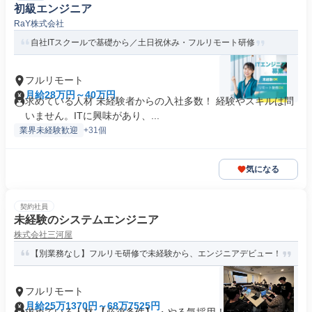
初級エンジニア
RaY株式会社
自社ITスクールで基礎から／土日祝休み・フルリモート研修
フルリモート
月給28万円～40万円
求めている人材 未経験者からの入社多数！ 経験やスキルは問
いません。ITに興味があり、...
業界未経験歓迎
+31個
気になる
契約社員
未経験のシステムエンジニア
株式会社三河屋
【別業務なし】フルリモ研修で未経験から、エンジニアデビュー！
フルリモート
月給25万1370円～68万7525円