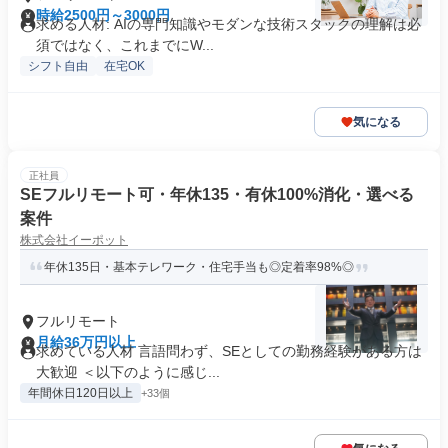
時給2500円～3000円
求める人材: AIの専門知識やモダンな技術スタックの理解は必
須ではなく、これまでにW...
シフト自由
在宅OK
気になる
正社員
SEフルリモート可・年休135・有休100%消化・選べる
案件
株式会社イーポット
年休135日・基本テレワーク・住宅手当も◎定着率98%◎
フルリモート
月給36万円以上
求めている人材 言語問わず、SEとしての勤務経験がある方は
大歓迎 ＜以下のように感じ...
年間休日120日以上
+33個