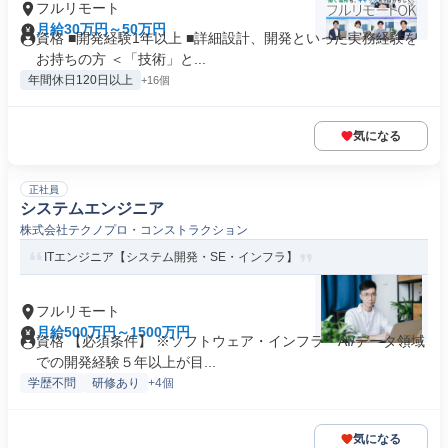
フルリモート
月給30万円～50万円
資格 ■開発経験1年以上 ■詳細設計、開発といった実務経験を
お持ちの方 ＜「技術」と...
年間休日120日以上
+16個
気になる
正社員
システムエンジニア
株式会社テクノプロ・コンストラクション
ITエンジニア【システム開発・SE・インフラ】
フルリモート
月給500万円～1500万円
資格 【必須条件】 ※ソフトウェア・インフラ・AI/データ領域
での開発経験５年以上が目...
学歴不問
研修あり
+4個
気になる