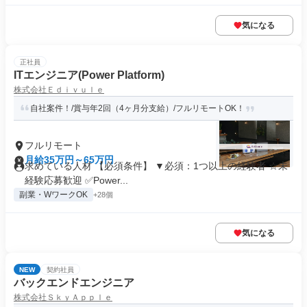
気になる
正社員
ITエンジニア(Power Platform)
株式会社Ｅｄｉｖｕｌｅ
自社案件！/賞与年2回（4ヶ月分支給）/フルリモートOK！
フルリモート
月給35万円～65万円
求めている人材 【必須条件】 ▼必須：1つ以上の経験者 ☆未
経験応募歓迎 ✅Power...
副業・WワークOK
+28個
気になる
NEW
契約社員
バックエンドエンジニア
株式会社ＳｋｙＡｐｐｌｅ