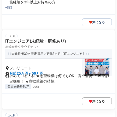
務経験を3年以上お持ちの方...
+8個
気になる
正社員
ITエンジニア(未経験・研修あり)
株式会社クラウドテック
未経験者30名限定採用／研修3ヵ月【ITエンジニア】
フルリモート
月給25万円～50万円
求めている人材 ★志望動機は何でもOK！育成前提で100名限
定採用！ ★意欲重視の積極...
業界未経験歓迎
+20個
気になる
正社員