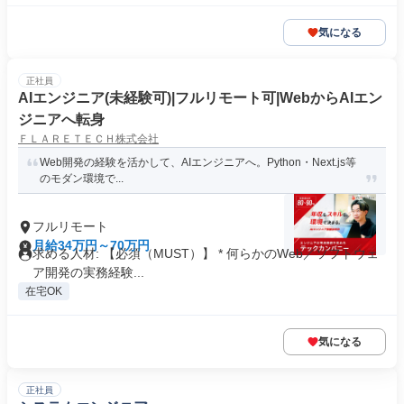
気になる
正社員
AIエンジニア(未経験可)|フルリモート可|WebからAIエン
ジニアへ転身
ＦＬＡＲＥＴＥＣＨ株式会社
Web開発の経験を活かして、AIエンジニアへ。Python・Next.js等
のモダン環境で...
フルリモート
月給34万円～70万円
求める人材: 【必須（MUST）】 * 何らかのWeb／ソフトウェ
ア開発の実務経験...
在宅OK
気になる
正社員