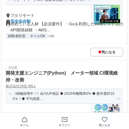
フルリモート
完全歩合制
求めている人材 【必須要件】 ・Goを利用したWebシステムの
API開発経験 ・AWS...
経験者歓迎
ネイルOK
+3個
気になる
正社員
開発支援エンジニア(Python) メーター領域 CI環境維
持・改善
株式会社ONE WILL
《積極採用中！》給与UP保証 ◆ 2025年離職率0% ◆ 案件選択10
0％！◆ 平均残業...
フルリモート
月給30万円～50万円
資格 ■開発経験1年以上 ■詳細設計、開発といった実務経験を
ホーム
オファー
気になる
お持ちの方 ＜「技術」と...