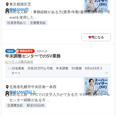
東京都港区芝
時給2000円
求める人材: ・事務経験がある方(業界/年数/雇用形態不問) ・E
xcelを使用した...
社員登用あり
交通費支給
気になる
NEW
契約社員
年末調整センターでのSV業務
ビーウィズ株式会社
10名募集 月収26万円も可能 年末調整 SV業務 9月or10月ス
タート
北海道札幌市中央区南一条西
時給1550円以上
求める人材: ※PCでの文字入力ができる方 ※1年以上のコール
センター経験がある方 ...
交通費支給
駅近5分以内