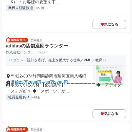
K） ・お客様の要望を丁...
業界未経験歓迎
+27個
気になる
契約社員
adidasの店舗巡回ラウンダー
株式会社インター・ベル
ブランド認知を広げ、売上を拡大する仕事／VMD／教育
〒422-8074静岡県静岡市駿河区南八幡町
月給25万7680円～30万9780円
求めている人材 【必須条件】 ￣￣￣￣￣￣￣ ◆「アディダ
ス」が好き ◆「スポーツ」が...
社員登用あり
+14個
気になる
契約社員