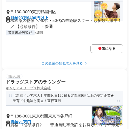
〒130-0000東京都墨田区
月給23万9400円以上
求める人物像 ＼40代・50代の未経験スタートも多数活躍中！
／ 【必須条件】 ・普通...
業界未経験歓迎
+15個
気になる
この企業の類似求人を見る
契約社員
ドラッグストアのラウンダー
キャリア＆リープス株式会社
【新着／レア求人】年間休日125日＆定着率9割以上の安定企業★
子育てや趣味と両立！直行直帰...
〒188-0001東京都西東京市谷戸町
月給21万円
資格 《必須条件》 ・ 普通自動車免許をお持ちの方（AT限定O