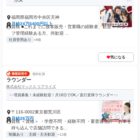
万OK
福岡県福岡市中央区天神
月給24万6400円以上
資格 ■これまでに接客販売・営業職の経験者、歓迎！ スタッ
フ管理経験ある方、尚歓迎 ...
社員登用あり
+8個
気になる
契約社員
ラウンダー
株式会社マックス リアライズ
増員募集！未経験歓迎！月18日でOK／直行直帰ラウンダー
〒116-0002東京都荒川区
月給26万円
資格 ＜資格＞ ・学歴不問 ・経験不問 ・要普通免許 ・お車を
持ち込んで店舗訪問できる...
制服あり
主婦・主夫歓迎
+11個