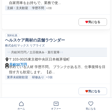
自家用車をお持ちで、業務で使...
主婦・主夫歓迎
学歴不問
+2個
気になる
契約社員
ヘルスケア商材の店舗ラウンダー
株式会社マックス リアライズ
月給30万円／土日祝休み・直行直帰
〒103-0025東京都中央区日本橋茅場町
月給30万円
求めている人材 学歴不問。 ブランクがある方、仕事復帰を目
指す方も歓迎します。 【必...
業界未経験歓迎
研修あり
+3個
気になる
契約社員
江戸川区周辺エリア 洗濯洗剤 柔軟剤 歯磨き粉などのラ
ホーム
オファー
気になる