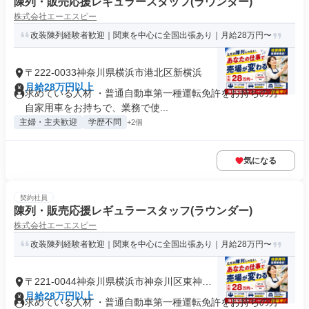
陳列・販売応援レギュラースタッフ(ラウンダー)
株式会社エーエスピー
改装陳列経験者歓迎｜関東を中心に全国出張あり｜月給28万円〜
〒222-0033神奈川県横浜市港北区新横浜
月給28万円以上
求めている人材 ・普通自動車第一種運転免許をお持ちの方 ・
自家用車をお持ちで、業務で使...
主婦・主夫歓迎
学歴不問
+2個
気になる
契約社員
陳列・販売応援レギュラースタッフ(ラウンダー)
株式会社エーエスピー
改装陳列経験者歓迎｜関東を中心に全国出張あり｜月給28万円〜
〒221-0044神奈川県横浜市神奈川区東神奈
川
月給28万円以上
求めている人材 ・普通自動車第一種運転免許をお持ちの方 ・