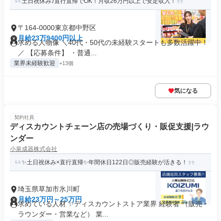
土日祝休み♪直行直帰でOK！月収26万円以上で安定収入！
〒164-0000東京都中野区
月給23万9400円以上
求める人物像 ＼40代・50代の未経験スタートも多数活躍中！
／ 【応募条件】 ・普通...
業界未経験歓迎
+13個
気になる
契約社員
ディスカウントチェーン店の売場づくり・販促支援|ラウ
ンダー
小泉成器株式会社
✨土日祝休み×直行直帰✨年間休日122日◎販売経験が活きる！
埼玉県草加市氷川町
月給23万円～25万円
求めている人材 ✨ディスカウントストア業界 経験者 （販売・
ラウンダー・営業など） 業...