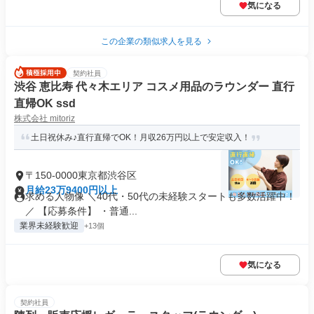
気になる
この企業の類似求人を見る
契約社員
渋谷 恵比寿 代々木エリア コスメ用品のラウンダー 直行
直帰OK ssd
株式会社 mitoriz
土日祝休み♪直行直帰でOK！月収26万円以上で安定収入！
〒150-0000東京都渋谷区
月給23万9400円以上
求める人物像 ＼40代・50代の未経験スタートも多数活躍中！
／ 【応募条件】 ・普通...
業界未経験歓迎
+13個
気になる
契約社員