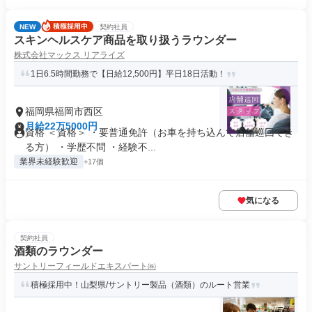
NEW
契約社員
スキンヘルスケア商品を取り扱うラウンダー
株式会社マックス リアライズ
1日6.5時間勤務で【日給12,500円】平日18日活動！
福岡県福岡市西区
月給22万5000円
資格 ＜資格＞ ・要普通免許（お車を持ち込んで店舗巡回でき
る方） ・学歴不問 ・経験不...
業界未経験歓迎
+17個
気になる
契約社員
酒類のラウンダー
サントリーフィールドエキスパート㈱
積極採用中！山梨県/サントリー製品（酒類）のルート営業