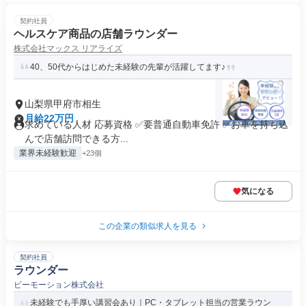
契約社員
ヘルスケア商品の店舗ラウンダー
株式会社マックス リアライズ
40、50代からはじめた未経験の先輩が活躍してます♪
山梨県甲府市相生
月給22万円
求めている人材 応募資格 ✅️要普通自動車免許 ✅️お車を持ち込
んで店舗訪問できる方...
業界未経験歓迎
+23個
気になる
この企業の類似求人を見る
契約社員
ラウンダー
ビーモーション株式会社
未経験でも手厚い講習会あり｜PC・タブレット担当の営業ラウン