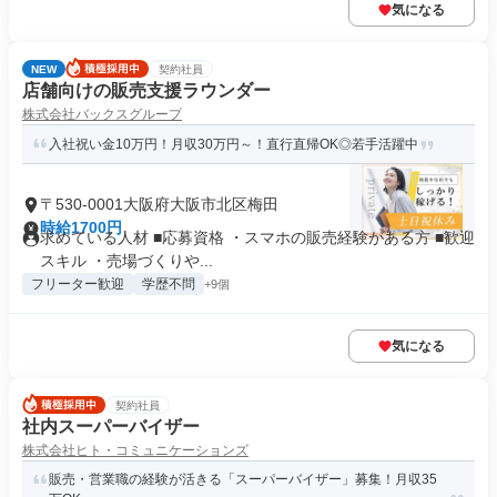
気になる
NEW
契約社員
店舗向けの販売支援ラウンダー
株式会社バックスグループ
入社祝い金10万円！月収30万円～！直行直帰OK◎若手活躍中
〒530-0001大阪府大阪市北区梅田
時給1700円
求めている人材 ■応募資格 ・スマホの販売経験がある方 ■歓迎
スキル ・売場づくりや...
フリーター歓迎
学歴不問
+9個
気になる
契約社員
社内スーパーバイザー
株式会社ヒト・コミュニケーションズ
販売・営業職の経験が活きる「スーパーバイザー」募集！月収35