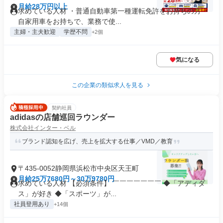
月給28万円以上
求めている人材 ・普通自動車第一種運転免許をお持ちの方 ・
自家用車をお持ちで、業務で使...
主婦・主夫歓迎
学歴不問
+2個
気になる
この企業の類似求人を見る
契約社員
adidasの店舗巡回ラウンダー
株式会社インター・ベル
ブランド認知を広げ、売上を拡大する仕事／VMD／教育
〒435-0052静岡県浜松市中央区天王町
月給25万7680円～30万9780円
求めている人材 【必須条件】 ￣￣￣￣￣￣￣ ◆「アディダ
ス」が好き ◆「スポーツ」が...
社員登用あり
+14個