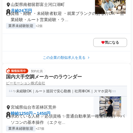
山梨県南都留郡富士河口湖町
月給24万円
資格・経験 ・未経験者歓迎 ・就業ブランクのある方OK ・営
業経験・ルート営業経験・ラ...
業界未経験歓迎
+2個
気になる
この企業の類似求人を見る
契約社員
国内大手空調メーカーのラウンダー
ビーモーション株式会社
✨未経験OK｜ルート巡回で安心勤務｜社用車OK｜スマホ貸与
宮城県仙台市若林区荒井
時給1250円～1450円
求めている人材 ✅必須資格 ✨普通自動車第一種運転免許 ✨パ
ソコンの基本操作 （エクセ...
業界未経験歓迎
+27個