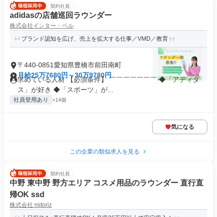
契約社員
adidasの店舗巡回ラウンダー
株式会社インター・ベル
ブランド認知を広げ、売上を拡大する仕事／VMD／教育
〒440-0851愛知県豊橋市前田南町
月給25万7680円～30万9780円
求めている人材 【必須条件】 ￣￣￣￣￣￣￣ ◆「アディダ
ス」が好き ◆「スポーツ」が...
社員登用あり
+14個
気になる
この企業の類似求人を見る
契約社員
中野 東中野 野方エリア コスメ用品のラウンダー 直行直
帰OK ssd
株式会社 mitoriz