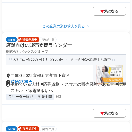
気になる
この企業の類似求人を見る
NEW
契約社員
店舗向けの販売支援ラウンダー
株式会社バックスグループ
入社祝い金10万円！月収30万円～！直行直帰OK◎若手活躍中
〒600-8023京都府京都市下京区
時給1700円
求めている人材 ■応募資格 ・スマホの販売経験がある方 ■歓迎
スキル ・家電量販店へ...
フリーター歓迎
学歴不問
+9個
気になる
NEW
契約社員