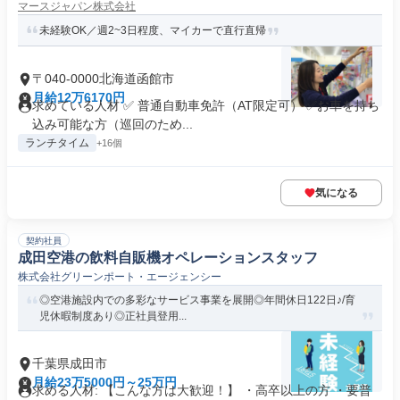
マースジャパン株式会社
未経験OK／週2~3日程度、マイカーで直行直帰
〒040-0000北海道函館市
月給12万6170円
求めている人材 ✅ 普通自動車免許（AT限定可） ✅お車を持ち
込み可能な方（巡回のため...
ランチタイム
+16個
気になる
契約社員
成田空港の飲料自販機オペレーションスタッフ
株式会社グリーンポート・エージェンシー
◎空港施設内での多彩なサービス事業を展開◎年間休日122日♪/育
児休暇制度あり◎正社員登用...
千葉県成田市
月給23万5000円～25万円
求める人材: 【こんな方は大歓迎！】 ・高卒以上の方 ・要普