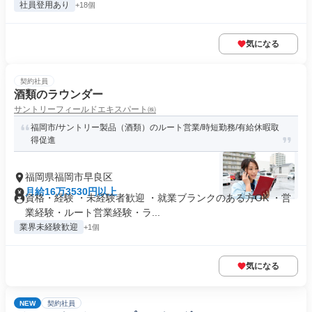
社員登用あり
+18個
気になる
契約社員
酒類のラウンダー
サントリーフィールドエキスパート㈱
福岡市/サントリー製品（酒類）のルート営業/時短勤務/有給休暇取
得促進
福岡県福岡市早良区
月給16万3530円以上
資格・経験 ・未経験者歓迎 ・就業ブランクのある方OK ・営
業経験・ルート営業経験・ラ...
業界未経験歓迎
+1個
気になる
NEW
契約社員