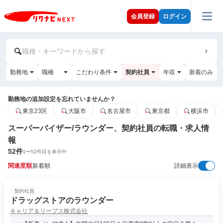
会員登録
ログイン
職種・キーワードから探す
勤務地
職種
こだわり条件
契約社員
年収
新着のみ
勤務地の追加設定を忘れていませんか？
東京23区
大阪市
名古屋市
東京都
横浜市
スーパーバイザー/ラウンダー、契約社員の転職・求人情
報
52
件
1
〜
52
件目を表示中
関連度順
新着順
詳細表示
契約社員
ドラッグストアのラウンダー
キャリア＆リープス株式会社