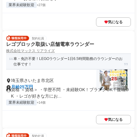
業界未経験歓迎
+27個
気になる
契約社員
レゴブロック取扱い店舗電車ラウンダー
株式会社マックス リアライズ
車・免許不要！LEGOラウンダー1日6.5時間勤務のラウンダーのお
仕事です！
埼玉県さいたま市北区
月給25万円
資格 ＜資格＞ ・学歴不問 ・未経験OK！ブランクOK！復職O
K ・レゴが好きな方にお...
業界未経験歓迎
+14個
気になる
契約社員