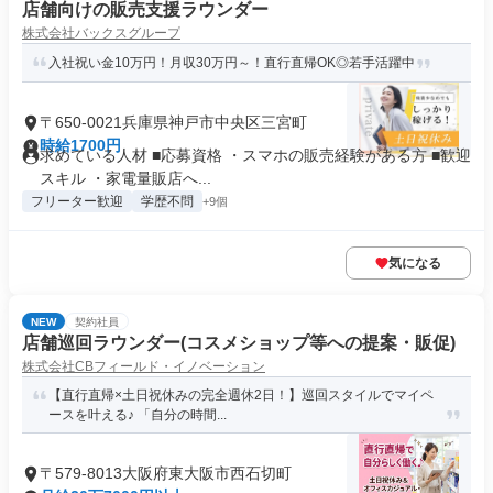
店舗向けの販売支援ラウンダー
株式会社バックスグループ
入社祝い金10万円！月収30万円～！直行直帰OK◎若手活躍中
〒650-0021兵庫県神戸市中央区三宮町
時給1700円
求めている人材 ■応募資格 ・スマホの販売経験がある方 ■歓迎
スキル ・家電量販店へ...
フリーター歓迎
学歴不問
+9個
気になる
NEW
契約社員
店舗巡回ラウンダー(コスメショップ等への提案・販促)
株式会社CBフィールド・イノベーション
【直行直帰×土日祝休みの完全週休2日！】巡回スタイルでマイペ
ースを叶える♪ 「自分の時間...
〒579-8013大阪府東大阪市西石切町