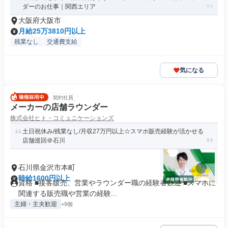
ダーのお仕事｜関西エリア
大阪府大阪市
月給25万3810円以上
残業なし
交通費支給
気になる
契約社員
メーカーの店舗ラウンダー
株式会社ヒト・コミュニケーションズ
土日祝休み/残業なし/月収27万円以上☆スマホ販売経験が活かせる
店舗巡回＠石川
石川県金沢市本町
時給1600円以上
資格 ■接客販売、営業やラウンダー職の経験者歓迎 ■スマホに
関連する販売職や営業の経験...
主婦・主夫歓迎
+9個