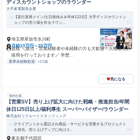
ディスカウントショップのラウンダー
大手家電製造企業
【直行直帰メイン/土日祝休み＆年休122日】大手ディスカウントシ
ョップの売り場を作るラウン...
埼玉県草加市氷川町
月給23万円～25万円
資格 ＼販売・営業経験者や未経験の方も大歓迎！人物重視の
採用を行っております／ 学歴...
業界未経験歓迎
+21個
気になる
契約社員
【営業SV】売り上げ拡大に向けた戦略・推進担当/年間
休日125日以上/福利厚生 スーパーバイザー/ラウンダー
株式会社リクルートスタッフィング
クライアントから委託され商品・サービスを営業するプロジェクト
を担当。売り上げアップに向けス...
東京都千代田区