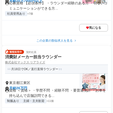
月給20万7000円以上
応募資格 【必須条件】 ・ラウンダー経験のある方 ・明るいコ
ミュニケーションができる方...
社員登用あり
+7個
気になる
この企業の類似求人を見る
契約社員
消費財メーカー担当ラウンダー
株式会社マックス リアライズ
月18日でOK／直行直帰ラウンダー
東京都江東区
月給26万円
資格 ＜資格＞ ・学歴不問 ・経験不問 ・要普通免許 ・お車を
持ち込んで店舗訪問できる...
制服あり
主婦・主夫歓迎
+11個