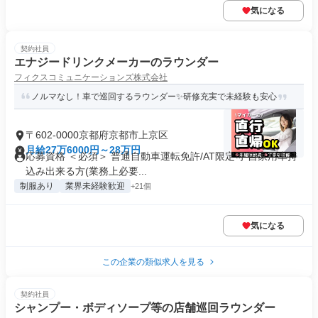
気になる
契約社員
エナジードリンクメーカーのラウンダー
フィクスコミュニケーションズ株式会社
ノルマなし！車で巡回するラウンダー✨️研修充実で未経験も安心
〒602-0000京都府京都市上京区
月給27万6000円～28万円
応募資格 ＜必須＞ 普通自動車運転免許/AT限定可 自家用車持
込み出来る方(業務上必要...
制服あり
業界未経験歓迎
+21個
気になる
この企業の類似求人を見る
契約社員
シャンプー・ボディソープ等の店舗巡回ラウンダー