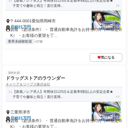
【新着／レア求人】年間休日125日＆定着率9割以上の安定企業★
子育てや趣味と両立！直行直帰...
〒444-0001愛知県岡崎市
月給21万円
資格 《必須条件》 ・ 普通自動車免許をお持ちの方（AT限定O
K） ・お客様の要望を丁...
業界未経験歓迎
+27個
気になる
契約社員
ドラッグストアのラウンダー
キャリア＆リープス株式会社
【新着／レア求人】年間休日125日＆定着率9割以上の安定企業★
子育てや趣味と両立！直行直帰...
三重県津市
月給21万円
資格 《必須条件》 ・ 普通自動車免許をお持ちの方（AT限定O
K） ・お客様の要望を丁...