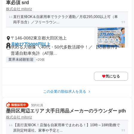
車必須 srd
株式会社 mitoriz
直行直帰OK＆自家用車でラクラク通勤／月収295,000以上可（車
両手当含）／フリーラウン...
〒146-0082東京都大田区池上
月給27万5000円以上
求める人物像 ＼40代・50代多数活躍中！／ 【応募条件】 ・
普通自動車免許（AT限...
業界未経験歓迎
+20個
気になる
この企業の類似求人を見る
契約社員
墨田区周辺エリア 大手日用品メーカーのラウンダー pth
株式会社 mitoriz
【直行直帰OK！店舗を自家用車でまわれる！】10時～18時勤務で
原則定時退社。家事や予定と...