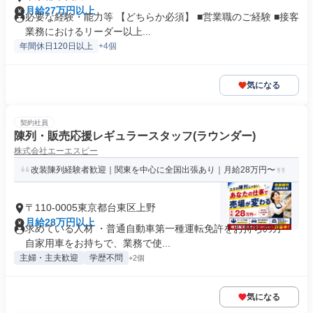
月給27万円以上
必要な経験・能力等 【どちらか必須】 ■営業職のご経験 ■接客
業務におけるリーダー以上...
年間休日120日以上
+4個
気になる
契約社員
陳列・販売応援レギュラースタッフ(ラウンダー)
株式会社エーエスピー
改装陳列経験者歓迎｜関東を中心に全国出張あり｜月給28万円〜
〒110-0005東京都台東区上野
月給28万円以上
求めている人材 ・普通自動車第一種運転免許をお持ちの方 ・
自家用車をお持ちで、業務で使...
主婦・主夫歓迎
学歴不問
+2個
気になる