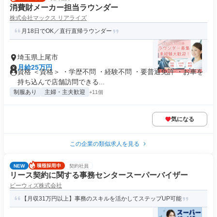
消費財メーカー担当ラウンダー
株式会社マックス リアライズ
月18日でOK／直行直帰ラウンダー
埼玉県上尾市
月給25万円
資格 ＜資格＞ ・学歴不問 ・経験不問 ・要普通免許 ・お車を
持ち込んで店舗訪問できる...
制服あり
主婦・主夫歓迎
+11個
気になる
この企業の類似求人を見る
NEW
契約社員
リース契約に関する事務センタースーパーバイザー
ビーウィズ株式会社
【月収31万円以上】事務のスキルを活かしてステップUP可能