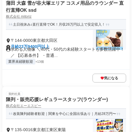
蒲田 大森 雪が谷大塚エリア コスメ用品のラウンダー 直
行直帰OK ssd
株式会社 mitoriz
土日祝休み♪直行直帰でOK！月収26万円以上で安定収入！
〒144-0000東京都大田区
月給23万9400円以上
求める人物像 ＼40代・50代の未経験スタートも多数活躍中！
／ 【応募条件】 ・普通...
業界未経験歓迎
+13個
気になる
契約社員
陳列・販売応援レギュラースタッフ(ラウンダー)
株式会社エーエスピー
改装陳列経験者歓迎｜関東を中心に全国出張あり｜月給28万円〜
〒135-0016東京都江東区東陽