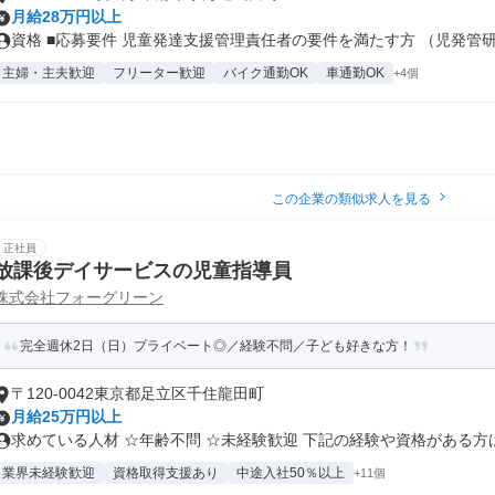
月給28万円以上
資格 ■応募要件 児童発達支援管理責任者の要件を満たす方 （児発管研修
主婦・主夫歓迎
フリーター歓迎
バイク通勤OK
車通勤OK
+4個
この企業の類似求人を見る
正社員
放課後デイサービスの児童指導員
株式会社フォーグリーン
完全週休2日（日）プライベート◎／経験不問／子ども好きな方！
〒120-0042東京都足立区千住龍田町
月給25万円以上
求めている人材 ☆年齢不問 ☆未経験歓迎 下記の経験や資格がある方は.
業界未経験歓迎
資格取得支援あり
中途入社50％以上
+11個