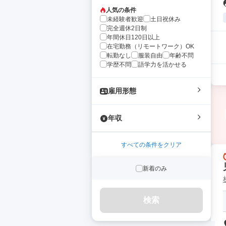
人気の条件
未経験者歓迎
土日祝休み
完全週休2日制
年間休日120日以上
在宅勤務（リモートワーク）OK
転勤なし
服装自由
年齢不問
学歴不問
語学力を活かせる
雇用形態
年収
すべての条件をクリア
新着のみ
検索