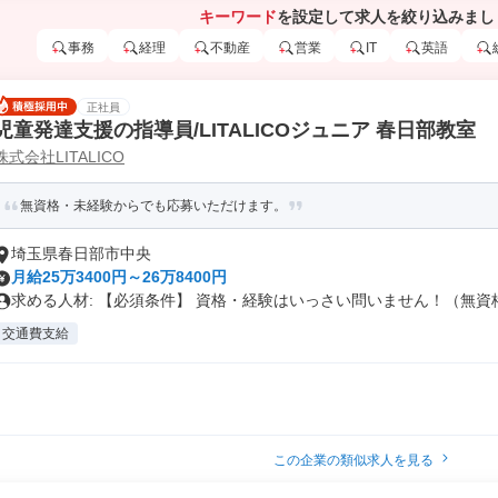
キーワード
を設定して求人を絞り込みまし
事務
経理
不動産
営業
IT
英語
正社員
児童発達支援の指導員/LITALICOジュニア 春日部教室
株式会社LITALICO
無資格・未経験からでも応募いただけます。
埼玉県春日部市中央
月給25万3400円～26万8400円
求める人材: 【必須条件】 資格・経験はいっさい問いません！（無資格.
交通費支給
この企業の類似求人を見る