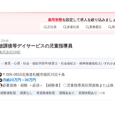
雇用形態
を設定して求人を絞り込みまし
正社員
派遣社員
業務委託
契
正社員
放課後等デイサービスの児童指導員
株式会社ONE
教育・心理・社会・福祉学部卒/保育士・社会福祉士・精神保健福祉士いずれか
〒005-0810北海道札幌市南区川沿十条
月給23万円～30万円
必要資格・経験 ＜必須＞ 【経験者】 〇児童指導員任用資格または保..
経験者歓迎
残業なし
有資格者歓迎
退職金あり
長期休暇あり
+1個