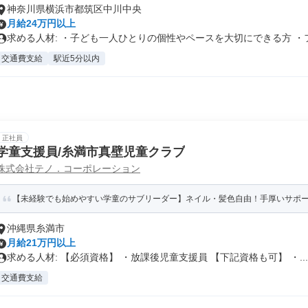
神奈川県横浜市都筑区中川中央
月給24万円以上
求める人材: ・子ども一人ひとりの個性やペースを大切にできる方 ・フ.
交通費支給
駅近5分以内
正社員
学童支援員/糸満市真壁児童クラブ
株式会社テノ．コーポレーション
【未経験でも始めやすい学童のサブリーダー】ネイル・髪色自由！手厚いサポート
沖縄県糸満市
月給21万円以上
求める人材: 【必須資格】 ・放課後児童支援員 【下記資格も可】 ・...
交通費支給