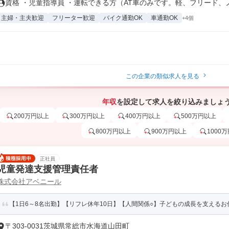
資格 ・児童指導員 ・運転できる方（AT車のみです。軽、フリード、ノア
主婦・主夫歓迎
フリーター歓迎
バイク通勤OK
車通勤OK
+4個
この企業の類似求人を見る
年収
を設定して求人を絞り込みましょ
200万円以上
300万円以上
400万円以上
500万円以上
800万円以上
900万円以上
1000
正社員
児童発達支援管理責任者
株式会社アベニール
【1日6～8名出勤】【リフレ休年10日】【人間関係○】子どもの成長を支えるお
〒303-0031茨城県常総市水海道山田町