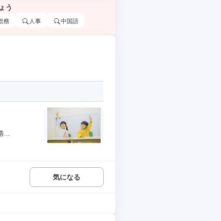
ょう
総務
人事
中国語
..
気になる