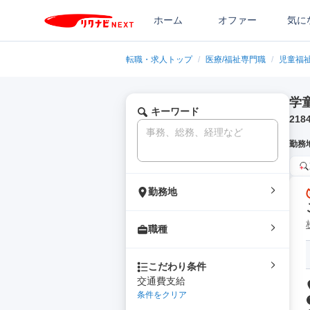
ホーム
オファー
気に
転職・求人トップ
/
医療/福祉専門職
/
児童福
学
キーワード
218
勤務
勤務地
職種
こだわり条件
交通費支給
条件をクリア