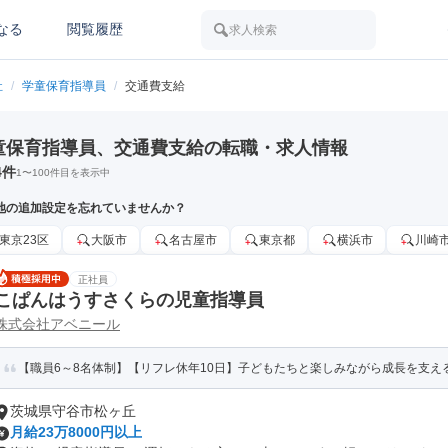
なる
閲覧履歴
求人検索
祉
/
学童保育指導員
/
交通費支給
童保育指導員、交通費支給の転職・求人情報
4
件
1
〜
100
件目を表示中
地の追加設定を忘れていませんか？
東京23区
大阪市
名古屋市
東京都
横浜市
川崎
正社員
こぱんはうすさくらの児童指導員
株式会社アベニール
【職員6～8名体制】【リフレ休年10日】子どもたちと楽しみながら成長を支え
茨城県守谷市松ヶ丘
月給23万8000円以上