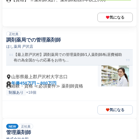
気になる
正社員
調剤薬局での管理薬剤師
ほし薬局 戸沢店
【最上郡戸沢村】調剤薬局での管理薬剤師/1人薬剤師/転居費補助
有の為全国からの応募をお待ち...
山形県最上郡戸沢村大字古口
年俸450万円～800万円
経験・資格 ≪必須要件≫ 薬剤師資格
制服あり
+18個
気になる
NEW
正社員
管理薬剤師