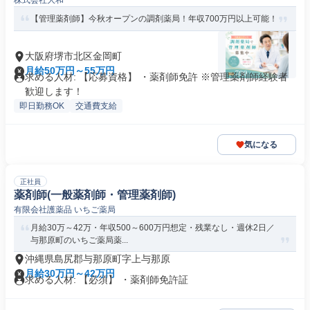
株式会社大和
【管理薬剤師】今秋オープンの調剤薬局！年収700万円以上可能！
大阪府堺市北区金岡町
月給50万円～55万円
求める人材: 【応募資格】 ・薬剤師免許 ※管理薬剤師経験者
歓迎します！
即日勤務OK
交通費支給
気になる
正社員
薬剤師(一般薬剤師・管理薬剤師)
有限会社護薬品 いちご薬局
月給30万～42万・年収500～600万円想定・残業なし・週休2日／
与那原町のいちご薬局薬...
沖縄県島尻郡与那原町字上与那原
月給30万円～42万円
求める人材: 【必須】 ・薬剤師免許証