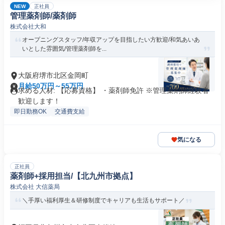
NEW
正社員
管理薬剤師/薬剤師
株式会社大和
オープニングスタッフ/年収アップを目指したい方歓迎/和気あいあ
いとした雰囲気/管理薬剤師を...
大阪府堺市北区金岡町
月給50万円～55万円
求める人材: 【応募資格】 ・薬剤師免許 ※管理薬剤師経験者
歓迎します！
即日勤務OK
交通費支給
気になる
正社員
薬剤師+採用担当/【北九州市拠点】
株式会社 大信薬局
＼手厚い福利厚生＆研修制度でキャリアも生活もサポート／