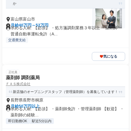
か
富山県富山市
月給40万円～52万円
求める人材: 【必須】 ・処方箋調剤業務３年以上 ・薬剤師 ・
普通自動車運転免許（A...
交通費支給
気になる
正社員
薬剤師 調剤薬局
ＦＡＳ株式会社
新店舗のオープニングスタッフ（管理薬剤師）を募集しています！
長野県長野市桐原
月給50万円以上
求める人材: 【必須】 ・薬剤師免許 ・管理薬剤師 【歓迎】 ・
薬剤師の経験...
即日勤務OK
駅近5分以内