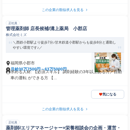
この企業の類似求人を見る
正社員
管理薬剤師 店長候補/溝上薬局 小郡店
株式会社ミズ
＼西鉄小郡駅より徒歩7分♪甘木鉄道小郡駅からも徒歩8分と通勤し
やすい環境です♪／
福岡県小郡市
月給30万7500円～63万5000円
求める人材: 【必須スキル】 調剤経験の3年以上ある方／自動
車の運転 ができる方 【...
気になる
この企業の類似求人を見る
正社員
薬剤師/エリアマネージャー×栄養相談会の企画・運営・