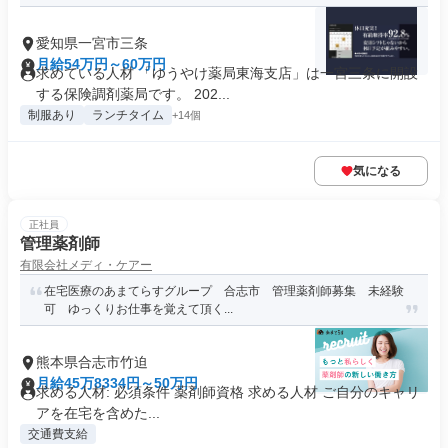
愛知県一宮市三条
月給54万円～60万円
求めている人材 「ゆうやけ薬局東海支店」は一宮三条に開設
する保険調剤薬局です。 202...
制服あり
ランチタイム
+14個
気になる
正社員
管理薬剤師
有限会社メディ・ケアー
在宅医療のあまてらすグループ 合志市 管理薬剤師募集 未経験
可 ゆっくりお仕事を覚えて頂く...
熊本県合志市竹迫
月給45万8334円～50万円
求める人材: 必須条件 薬剤師資格 求める人材 ご自分のキャリ
アを在宅を含めた...
交通費支給