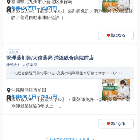
福岡県北九州市小倉北区東篠崎
年俸450万円～650万円
求める人材: 【必須スキル】 薬剤師免許／調剤薬局での就業経
験／普通自動車運転免許（...
気になる
正社員
管理薬剤師/大信薬局 浦添総合病院前店
株式会社 大信薬局
＼総合病院門前で学べる♪充実の福利厚生＆研修でサポート!／
沖縄県浦添市前田
年俸500万円～750万円
求める人材: 【必須スキル】 ・薬剤師免許 ・調剤薬局での薬
剤師就業経験3年以上 ・...
気になる
この企業の類似求人を見る