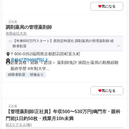
気になる
正社員
調剤薬局の管理薬剤師
有限会社大光
【年俸600万円スタート】原則定時退社 調剤薬局の管理薬剤師 経
験者歓迎
〒800-0352福岡県京都郡苅田町富久町
月給47万5000円以上
必要資格・経験 ＜必須＞ 薬剤師免許 病院か薬局の勤務経験
最終学歴 4年制大学...
経験者歓迎
研修あり
気になる
正社員
【管理薬剤師/正社員】年収500〜530万円|鳴門市・眼科
門前|1日約50枚・残業月10h未満
M.Cケアネス(株)