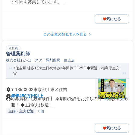
す仲間を募集しています。 ...
気になる
この企業の類似求人を見る
正社員
管理薬剤師
株式会社わかば スター調剤薬局 住吉店
<住吉駅 徒歩1分>土日祝休み×年間休日125日◆駅近・福利厚生充
実
〒135-0002東京都江東区住吉
年俸450万円以上
応募資格 【必須条件】 薬剤師免許をお持ちの方 ※経験者大歓
迎！ ◆主婦(夫)歓迎 ...
主婦・主夫歓迎
+8個
気になる