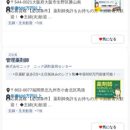
〒544-0021大阪府大阪市生野区勝山南
年俸500万円以上
応募資格 【必須条件】 薬剤師免許をお持ちの方 ※経験者大歓
迎！ ◆主婦(夫)歓迎 ...
主婦・主夫歓迎
+5個
気になる
正社員
管理薬剤師
株式会社ニック ニック調剤薬局センター
<旦過駅 徒歩2分>土日祝休みのシフト制◆年収600万円前後可能！
〒802-0077福岡県北九州市小倉北区馬借
年俸600万円以上
応募資格 【必須条件】 薬剤師免許をお持ちの方 ※経験者大歓
迎！ ◆主婦(夫)歓迎 ...
主婦・主夫歓迎
+7個
気になる