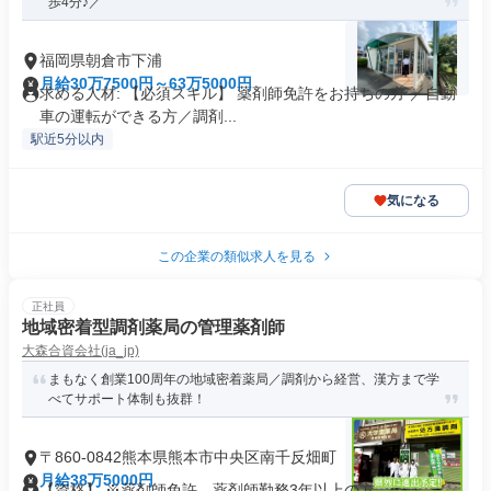
歩4分♪／
福岡県朝倉市下浦
月給30万7500円～63万5000円
求める人材: 【必須スキル】 薬剤師免許をお持ちの方 ／自動
車の運転ができる方／調剤...
駅近5分以内
気になる
この企業の類似求人を見る
正社員
地域密着型調剤薬局の管理薬剤師
大森合資会社(ja_jp)
まもなく創業100周年の地域密着薬局／調剤から経営、漢方まで学
べてサポート体制も抜群！
〒860-0842熊本県熊本市中央区南千反畑町
月給38万5000円
【資格】 ※薬剤師免許、薬剤師勤務3年以上の方