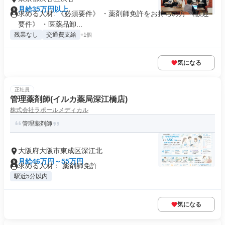
月給35万円以上
求める人材: 《必須要件》 ・薬剤師免許をお持ちの方 《歓迎
要件》 ・医薬品卸...
残業なし
交通費支給
+1個
気になる
正社員
管理薬剤師(イルカ薬局深江橋店)
株式会社ラポールメディカル
管理薬剤師
大阪府大阪市東成区深江北
月給46万円～55万円
求める人材： 薬剤師免許
駅近5分以内
気になる