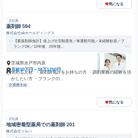
気になる
正社員
薬剤師 594
株式会社akホールディングス
【要薬剤師免許】借上げ社宅制度有／車通勤可能／未経験歓迎／ブ
ランクOK／10年後、20年後...
茨城県水戸市内原
月給30万円～38万1250円
求める人材: ・薬剤師免許をお持ちの方 ・調剤業務の経験を活
かしたい方 ・ブランクの...
交通費支給
気になる
正社員
地域密着型薬局での薬剤師 201
株式会社ツルハ