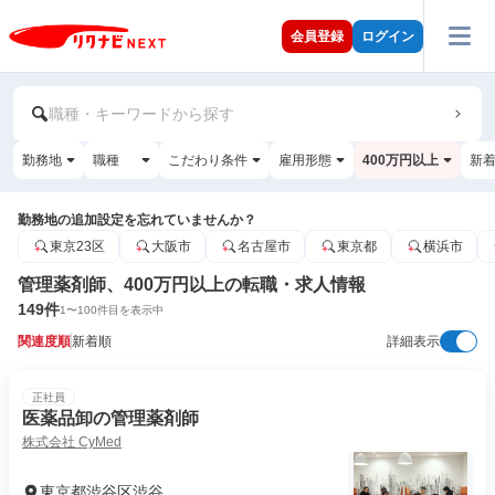
会員登録
ログイン
職種・キーワードから探す
勤務地
職種
こだわり条件
雇用形態
400万円以上
新
勤務地の追加設定を忘れていませんか？
東京23区
大阪市
名古屋市
東京都
横浜市
管理薬剤師、400万円以上の転職・求人情報
149
件
1
〜
100
件目を表示中
関連度順
新着順
詳細表示
正社員
医薬品卸の管理薬剤師
株式会社 CyMed
東京都渋谷区渋谷