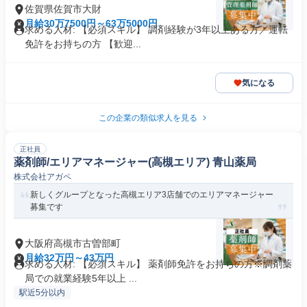
佐賀県佐賀市大財
月給30万7500円～63万5000円
求める人材: 【必須スキル】 調剤経験が3年以上ある方／運転
免許をお持ちの方 【歓迎...
気になる
この企業の類似求人を見る
正社員
薬剤師/エリアマネージャー(高槻エリア) 青山薬局
株式会社アガペ
新しくグループとなった高槻エリア3店舗でのエリアマネージャー
募集です
大阪府高槻市古曽部町
月給32万円～43万円
求める人材: 【必須スキル】 薬剤師免許をお持ちの方※調剤薬
局での就業経験5年以上 ...
駅近5分以内