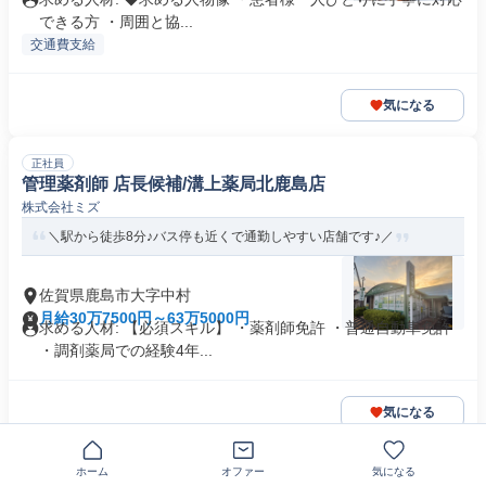
できる方 ・周囲と協...
交通費支給
気になる
正社員
管理薬剤師 店長候補/溝上薬局北鹿島店
株式会社ミズ
＼駅から徒歩8分♪バス停も近くで通勤しやすい店舗です♪／
佐賀県鹿島市大字中村
月給30万7500円～63万5000円
求める人材: 【必須スキル】 ・薬剤師免許 ・普通自動車免許
・調剤薬局での経験4年...
気になる
正社員
ホーム
オファー
気になる