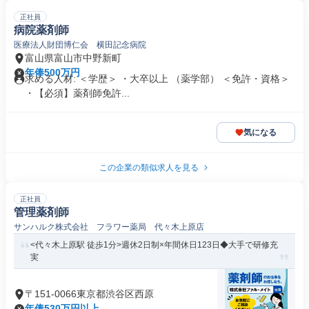
正社員
病院薬剤師
医療法人財団博仁会 横田記念病院
富山県富山市中野新町
年俸500万円
求める人材: ＜学歴＞ ・大卒以上 （薬学部） ＜免許・資格＞
・【必須】薬剤師免許...
気になる
この企業の類似求人を見る
正社員
管理薬剤師
サンハルク株式会社 フラワー薬局 代々木上原店
<代々木上原駅 徒歩1分>週休2日制×年間休日123日◆大手で研修充
実
〒151-0066東京都渋谷区西原
年俸530万円以上