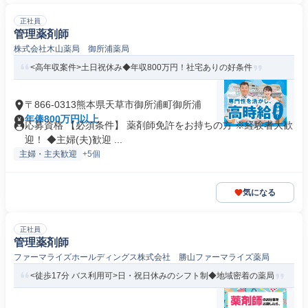
正社員
管理薬剤師
株式会社木山薬局 御所浦薬局
<高年収案件>土日祝休み◆年収800万円！社宅ありの好条件
〒866-0313熊本県天草市御所浦町御所浦
年俸800万円以上
応募資格 【必須条件】 薬剤師免許をお持ちの方 ※経験者大歓
迎！ ◆主婦(夫)歓迎 ...
主婦・主夫歓迎
+5個
気になる
正社員
管理薬剤師
ファーマライズホールディングス株式会社 勝山ファーマライズ薬局
<徒歩17分 バス利用可>日・祝日休みのシフト制◆地域密着の薬局