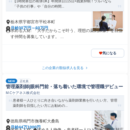
【1時間単位の有休OK】年間休日115日×残業抑制！ツルハなら
「子供の行事」や「自分の時間...
栃木県宇都宮市平松本町
月給30万円～60万円
求める人材: 「大手だからこそ叶う、理想の薬剤師像」を目指
す仲間を募集しています。 ...
気になる
この企業の類似求人を見る
NEW
正社員
管理薬剤師|眼科門前・落ち着いた環境で管理職デビュー
M.Cケアネス株式会社
患者様一人ひとりに向き合いながら薬剤師業務を行いたい方、管理
薬剤師を目指したい方にお勧めの...
徳島県鳴門市撫養町大桑島
月給44万1000円
求める人材: ◆求める人物像 ・患者様一人ひとりに丁寧に対応