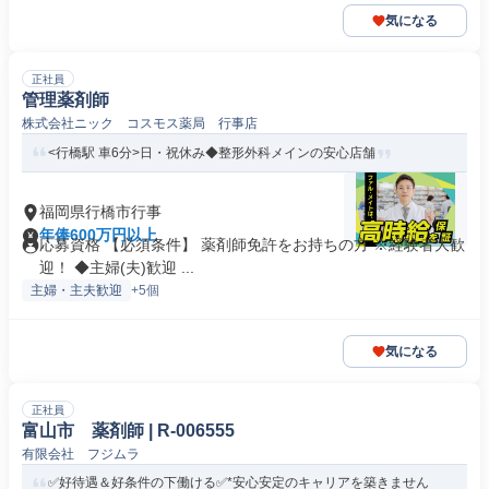
気になる
正社員
管理薬剤師
株式会社ニック コスモス薬局 行事店
<行橋駅 車6分>日・祝休み◆整形外科メインの安心店舗
福岡県行橋市行事
年俸600万円以上
応募資格 【必須条件】 薬剤師免許をお持ちの方 ※経験者大歓
迎！ ◆主婦(夫)歓迎 ...
主婦・主夫歓迎
+5個
気になる
正社員
富山市 薬剤師 | R-006555
有限会社 フジムラ
✅好待遇＆好条件の下働ける✅*安心安定のキャリアを築きません