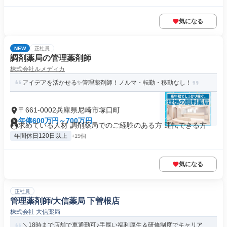
気になる
NEW
正社員
調剤薬局の管理薬剤師
株式会社ルメディカ
アイデアを活かせる✨管理薬剤師！ノルマ・転勤・移動なし！
〒661-0002兵庫県尼崎市塚口町
年俸600万円～700万円
求めている人材 調剤薬局でのご経験のある方 運転できる方
年間休日120日以上
+19個
気になる
正社員
管理薬剤師/大信薬局 下曽根店
株式会社 大信薬局
＼18時まで店舗で車通勤可♪手厚い福利厚生＆研修制度でキャリア