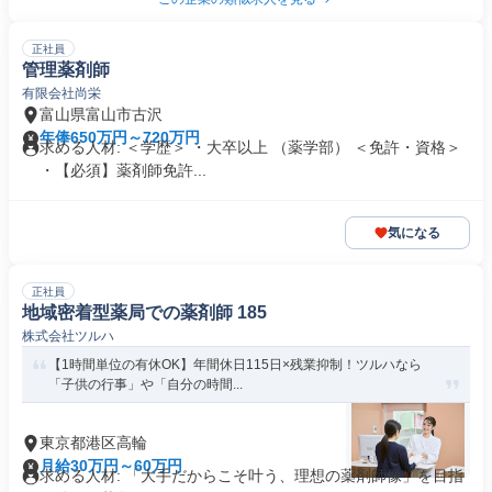
正社員
管理薬剤師
有限会社尚栄
富山県富山市古沢
年俸650万円～720万円
求める人材: ＜学歴＞ ・大卒以上 （薬学部） ＜免許・資格＞
・【必須】薬剤師免許...
気になる
正社員
地域密着型薬局での薬剤師 185
株式会社ツルハ
【1時間単位の有休OK】年間休日115日×残業抑制！ツルハなら
「子供の行事」や「自分の時間...
東京都港区高輪
月給30万円～60万円
求める人材: 「大手だからこそ叶う、理想の薬剤師像」を目指