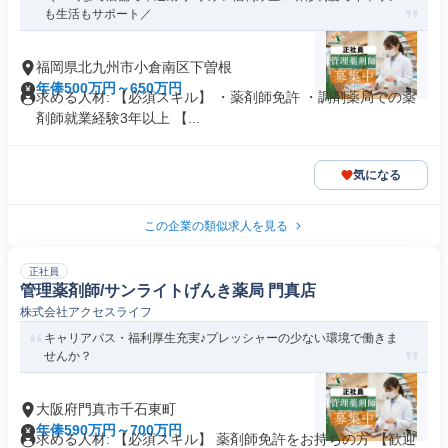
も生活もサポート／
福岡県北九州市小倉南区下曽根
年俸500万円～650万円
求める人材: 【必須スキル】 ・薬剤師免許 ・調剤薬局での薬
剤師就業経験3年以上 【...
気になる
この企業の類似求人を見る
正社員
管理薬剤師/サンライトげんき薬局 門真店
株式会社アクセスライフ
キャリアパス・福利厚生充実♪プレッシャーの少ない環境で働きま
せんか？
大阪府門真市千石東町
年俸590万円～700万円
求める人材: 【必須スキル】 薬剤師免許をお持ちの方 【歓迎