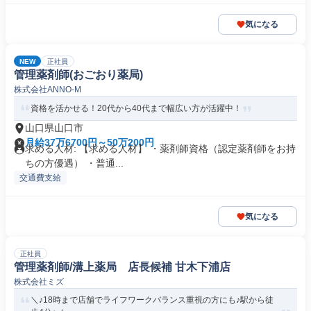
気になる
NEW
正社員
管理薬剤師(おごおり薬局)
株式会社ANNO-M
資格を活かせる！20代から40代まで幅広い方が活躍中！
山口県山口市
月給37万6700円～50万200円
求める人材: 【求める人材】 ・薬剤師資格（認定薬剤師をお持
ちの方優遇） ・普通...
交通費支給
気になる
正社員
管理薬剤師/溝上薬局 店長候補 甘木下浦店
株式会社ミズ
＼♪18時まで店舗でライフワークバランス重視の方にも♪駅から徒