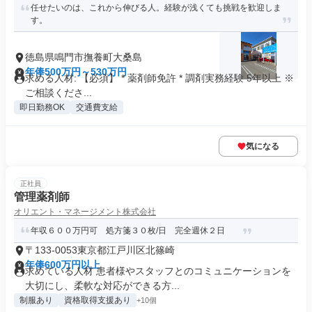
任せたいのは、これから伸びる人。経験が浅くても挑戦を歓迎しま
す。
徳島県鳴門市撫養町大桑島
年俸500万円～530万円
求める人材: 【必須】 * 薬剤師免許 * 調剤実務経験 5年以上 ※
ご相談くださ...
即日勤務OK
交通費支給
気になる
正社員
管理薬剤師
オリエント・マネージメント株式会社
年収６００万円可 処方箋３０枚/日 完全週休２日
〒133-0053東京都江戸川区北篠崎
年俸600万円以上
求めている人材 患者様やスタッフとのコミュニケーションを
大切にし、柔軟な対応ができる方...
制服あり
資格取得支援あり
+10個