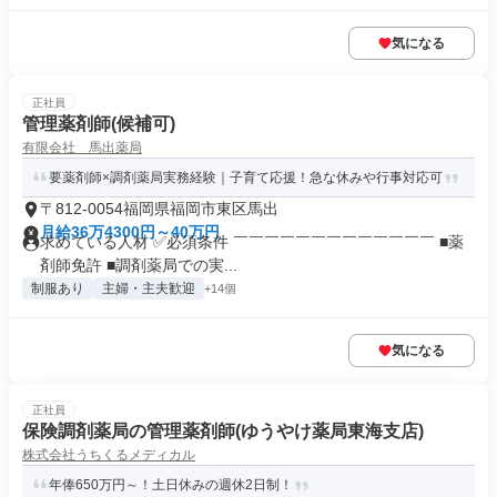
気になる
正社員
管理薬剤師(候補可)
有限会社 馬出薬局
要薬剤師×調剤薬局実務経験｜子育て応援！急な休みや行事対応可
〒812-0054福岡県福岡市東区馬出
月給36万4300円～40万円
求めている人材 ✅必須条件 ￣￣￣￣￣￣￣￣￣￣￣￣￣ ■薬
剤師免許 ■調剤薬局での実...
制服あり
主婦・主夫歓迎
+14個
気になる
正社員
保険調剤薬局の管理薬剤師(ゆうやけ薬局東海支店)
株式会社うちくるメディカル
年俸650万円～！土日休みの週休2日制！