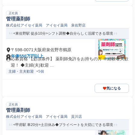
正社員
管理薬剤師
株式会社アイセイ薬局 アイセイ薬局 泉佐野店
<東佐野駅 徒歩10分>シフト調整◆自分らしく活躍できる環境
〒598-0071大阪府泉佐野市鶴原
年俸550万円以上
応募資格 【必須条件】 薬剤師免許をお持ちの方 ※経験者大歓
迎！ ◆主婦(夫)歓迎 ...
主婦・主夫歓迎
+5個
気になる
正社員
管理薬剤師
株式会社アイセイ薬局 アイセイ薬局 貢川店
<甲府駅 車20分>土日休み◆プライベートを大切にできる環境