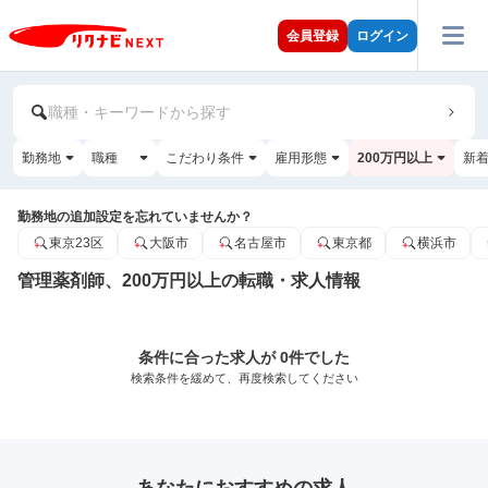
会員登録
ログイン
職種・キーワードから探す
勤務地
職種
こだわり条件
雇用形態
200万円以上
新
勤務地の追加設定を忘れていませんか？
東京23区
大阪市
名古屋市
東京都
横浜市
管理薬剤師、200万円以上の転職・求人情報
条件に合った求人が 0件でした
検索条件を緩めて、再度検索してください