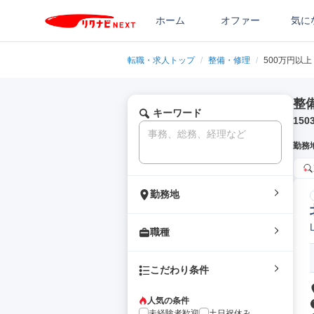
ホーム
オファー
気に
転職・求人トップ
/
整備・修理
/
500万円以上
整
キーワード
150
勤務
勤務地
職種
こだわり条件
人気の条件
未経験者歓迎
土日祝休み