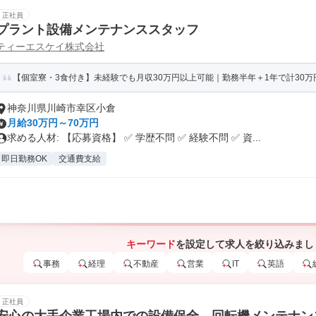
正社員
プラント設備メンテナンススタッフ
ティーエスケイ株式会社
【個室寮・3食付き】未経験でも月収30万円以上可能｜勤務半年＋1年で計30万
神奈川県川崎市幸区小倉
月給30万円～70万円
求める人材: 【応募資格】 ✅ 学歴不問 ✅ 経験不問 ✅ 資...
即日勤務OK
交通費支給
キーワード
を設定して求人を絞り込みまし
事務
経理
不動産
営業
IT
英語
正社員