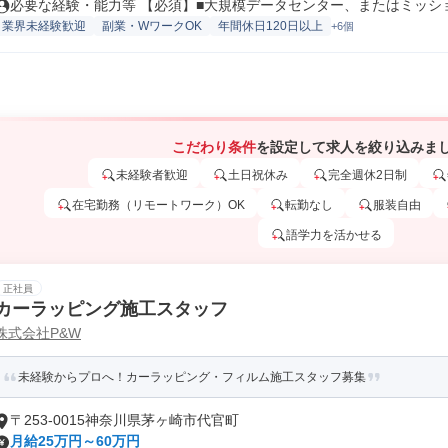
必要な経験・能力等 【必須】■大規模データセンター、またはミッション
業界未経験歓迎
副業・WワークOK
年間休日120日以上
+6個
こだわり条件
を設定して求人を絞り込みま
未経験者歓迎
土日祝休み
完全週休2日制
在宅勤務（リモートワーク）OK
転勤なし
服装自由
語学力を活かせる
正社員
カーラッピング施工スタッフ
株式会社P&W
未経験からプロへ！カーラッピング・フィルム施工スタッフ募集
〒253-0015神奈川県茅ヶ崎市代官町
月給25万円～60万円