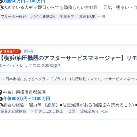
月給60万円～100万円
求めている人材 ✅即日からでも勤務したい方歓迎！ 元気・明るい・自発
フリーター歓迎
バイク通勤OK
学歴不問
車通勤OK
+4個
正社員
【横浜/油圧機器のアフターサービスマネージャー】リモ
ボッシュ・レックスロス株式会社
フィールド/サポートエンジニア
日本市場におけるヘグランドブランド（油圧駆動システム）のサービスマネージャ
神奈川県横浜市都筑区
年俸800万円～1100万円
必要な経験・能力等 【必須】■油圧知識がある(回路図を読めること) ■.
業界未経験歓迎
年間休日120日以上
英語
退職金あり
+1個