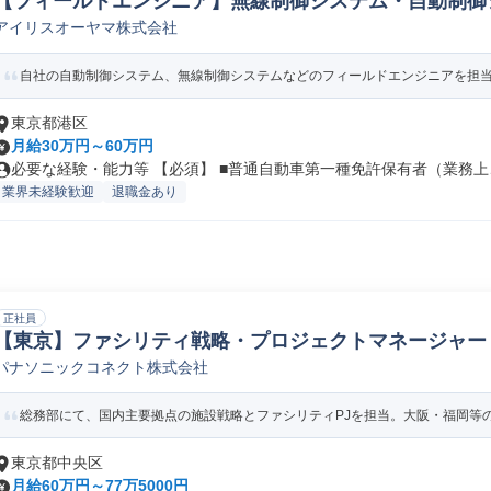
【フィールドエンジニア】無線制御システム・自動制御シ
アイリスオーヤマ株式会社
ルド/サポートエンジニア
自社の自動制御システム、無線制御システムなどのフィールドエンジニアを担当。
東京都港区
月給30万円～60万円
必要な経験・能力等 【必須】 ■普通自動車第一種免許保有者（業務上、
業界未経験歓迎
退職金あり
正社員
【東京】ファシリティ戦略・プロジェクトマネージャー 
パナソニックコネクト株式会社
総務部にて、国内主要拠点の施設戦略とファシリティPJを担当。大阪・福岡等の建
東京都中央区
月給60万円～77万5000円