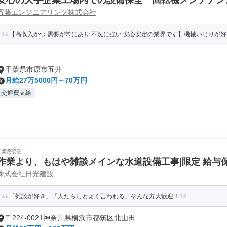
安心の大手企業工場内での設備保全 回転機メンテナン
斉藤エンジニアリング株式会社
上げ工 機械工)
【高収入かつ 需要が常にあり 不況に強い 安心安定の業界です】機械いじりが好き
千葉県市原市五井
月給27万5000円～70万円
交通費支給
業務委託
作業より、もはや雑談メインな水道設備工事|限定 給与
株式会社日光建設
「雑談が好き」「人たらしとよく言われる」そんな方大歓迎！
〒224-0021神奈川県横浜市都筑区北山田