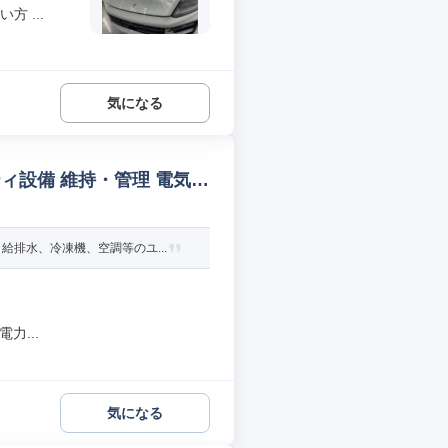
 ...
気になる
設備 維持・管理 電気/
排水、冷凍機、空調等のユ...
力...
気になる