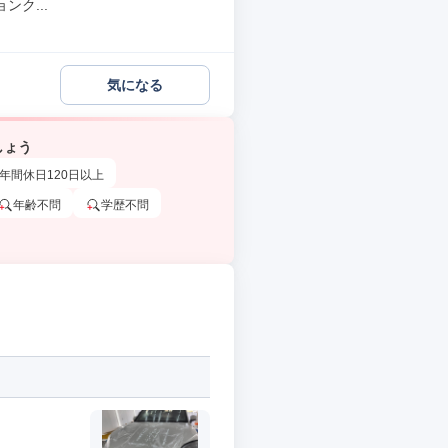
ク...
気になる
しょう
年間休日120日以上
年齢不問
学歴不問