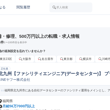
なる
閲覧履歴
求人検索
備・修理、500万円以上の転職・求人情報
3
件
1
〜
100
件目を表示中
地の追加設定を忘れていませんか？
東京23区
大阪市
名古屋市
東京都
横浜市
川崎
正社員
北九州【ファシリティエンジニア(データセンター)】 
LINEヤフー株式会社
福岡県北九州市にある自社データセンターのファシリティ運用をメインとし、アセ
福岡県
月給56万7000円以上