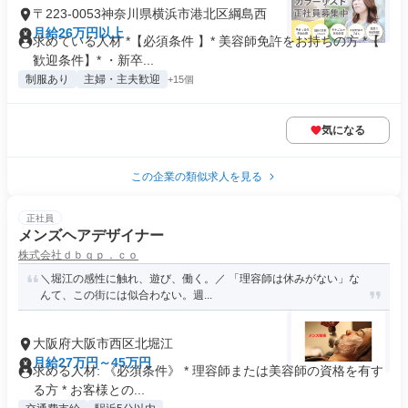
〒223-0053神奈川県横浜市港北区綱島西
月給26万円以上
求めている人材 *【必須条件 】* 美容師免許をお持ちの方 *【
歓迎条件】* ・新卒...
制服あり
主婦・主夫歓迎
+15個
気になる
この企業の類似求人を見る
正社員
メンズヘアデザイナー
株式会社ｄｂｑｐ．ｃｏ
＼堀江の感性に触れ、遊び、働く。／ 「理容師は休みがない」な
んて、この街には似合わない。週...
大阪府大阪市西区北堀江
月給27万円～45万円
求める人材: 《必須条件》 * 理容師または美容師の資格を有す
る方 * お客様との...