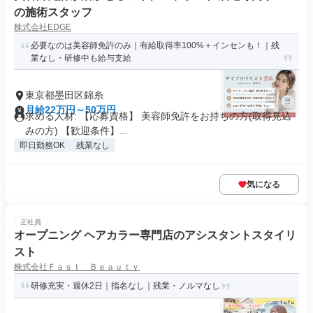
の施術スタッフ
株式会社EDGE
必要なのは美容師免許のみ｜有給取得率100%＋インセンも！｜残
業なし・研修中も給与支給
東京都墨田区錦糸
月給22万円～50万円
求める人材: 【応募資格】 美容師免許をお持ちの方(取得見込
みの方) 【歓迎条件】...
即日勤務OK
残業なし
気になる
正社員
オープニング ヘアカラー専門店のアシスタントスタイリ
スト
株式会社Ｆａｓｔ Ｂｅａｕｔｙ
研修充実・週休2日｜指名なし｜残業・ノルマなし