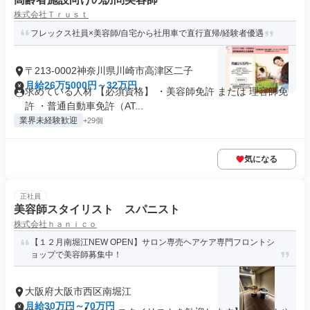
株式会社Ｔｒｕｓｔ
フレックス社員×美容師/自宅から社用車で直行直帰/経験者優遇
〒213-0002神奈川県川崎市高津区二子
月給26万5000円～32万円
求めている人材 【必須資格】 ・美容師免許 または 理容師免
許 ・普通自動車免許（AT...
業界未経験歓迎
+29個
気になる
正社員
美容師スタイリスト スパニスト
株式会社ｈａｎｉｃｏ
【１２月南堀江NEW OPEN】サロン専売ヘアケア専門フロントシ
ョップで美容師募集中！
大阪府大阪市西区南堀江
月給30万円～70万円