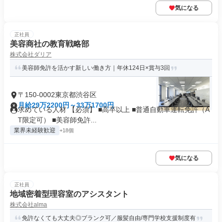
気になる
正社員
美容商社の教育戦略部
株式会社ダリア
美容師免許を活かす新しい働き方｜年休124日×賞与3回
〒150-0002東京都渋谷区
月給29万2200円～33万1700円
求めている人材 【必須】 ■高卒以上 ■普通自動車運転免許（A
T限定可） ■美容師免許...
業界未経験歓迎
+18個
気になる
正社員
地域密着型理容室のアシスタント
株式会社alma
免許なくても大丈夫◎ブランク可／服髪自由/専門学校支援制度有