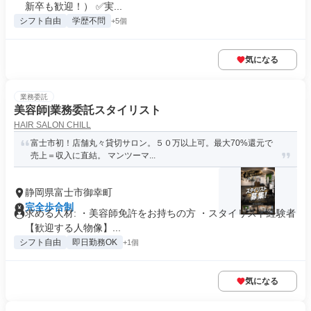
新卒も歓迎！） ✅実...
シフト自由
学歴不問
+5個
気になる
業務委託
美容師|業務委託スタイリスト
HAIR SALON CHILL
富士市初！店舗丸々貸切サロン。５０万以上可。最大70%還元で
売上＝収入に直結。 マンツーマ...
静岡県富士市御幸町
完全歩合制
求める人材: ・美容師免許をお持ちの方 ・スタイリスト経験者
【歓迎する人物像】...
シフト自由
即日勤務OK
+1個
気になる