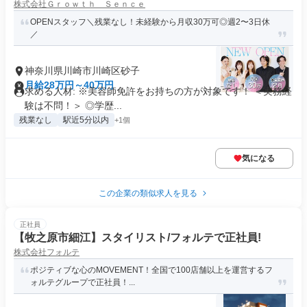
株式会社Ｇｒｏｗｔｈ Ｓｅｎｃｅ
OPENスタッフ＼残業なし！未経験から月収30万可◎週2〜3日休
／
神奈川県川崎市川崎区砂子
月給28万円～40万円
求める人材: ※美容師免許をお持ちの方が対象です！ ＜実務経
験は不問！＞ ◎学歴...
残業なし
駅近5分以内
+1個
気になる
この企業の類似求人を見る
正社員
【牧之原市細江】スタイリスト/フォルテで正社員!
株式会社フォルテ
ポジティブな心のMOVEMENT！全国で100店舗以上を運営するフ
ォルテグループで正社員！...