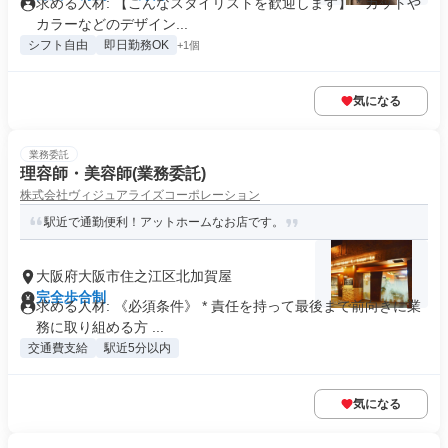
求める人材: 【こんなスタイリストを歓迎します】 * カットや
カラーなどのデザイン...
シフト自由
即日勤務OK
+1個
気になる
業務委託
理容師・美容師(業務委託)
株式会社ヴィジュアライズコーポレーション
駅近で通勤便利！アットホームなお店です。
大阪府大阪市住之江区北加賀屋
完全歩合制
求める人材: 《必須条件》 * 責任を持って最後まで前向きに業
務に取り組める方 ...
交通費支給
駅近5分以内
気になる