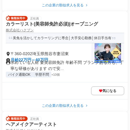
この企業の類似求人を見る
正社員
カラーリスト(美容師免許必須)|オープニング
株式会社ハクブン
美免を活かしてカラーリングに専念│大手安心勤務│休日手当有
〒360-0202埼玉県熊谷市妻沼東
月給22万円～40万円
求めている人材 要美容師免許 年齢不問 ブランクある方も、丁
寧な研修があります ので安...
バイク通勤OK
学歴不問
+10個
気になる
この企業の類似求人を見る
正社員
ヘアメイクアーティスト