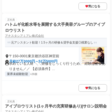
気になる
正社員
ハトムギ化粧水等を展開する大手美容グループのアイブ
ロウリスト
アナスタシアミアレ株式会社
元アシスタント歓迎！1.5ヶ月の研修＆奨学金支援◎残業なし
〒150-0001東京都渋谷区神宮前
月給27万3000円～52万5000円
求めている人材 ╲╲研修をじっくり行うため、 経験は必要あ
りません／／ 【必須条件】...
業界未経験歓迎
+26個
気になる
正社員
アイブロウリスト(1ヶ月半の充実研修あり)|サロン説明会
アナスタシアミアレ株式会社