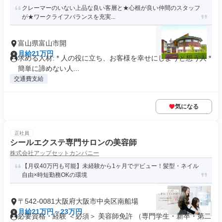
クレーマーのいない上品な良い客層と★心根が良い仲間のスタッフ
が★ワークライフバランスを充実...
富山県富山市開
月給21万円
求める人材: * 人の役に立ち、お客様を幸せにしようと想う人 *
簡単に諦めない人...
交通費支給
気になる
正社員
シールエクステ専門サロンの美容師
株式会社アップセットカンパニー
【月収40万円も可能】未経験から1ヶ月でデビュー！髪型・ネイル
自由×時短勤務OKの環境
〒542-0081大阪府大阪市中央区南船場
月給21万円～23万円
必要資格・経験 ＜必須＞ 美容師免許 （専門学生・新卒・第二