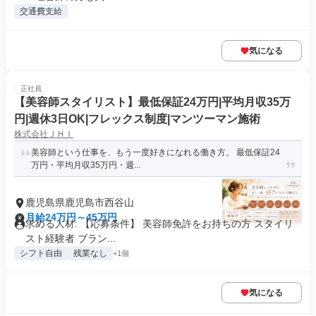
交通費支給
気になる
正社員
【美容師スタイリスト】最低保証24万円|平均月収35万
円|週休3日OK|フレックス制度|マンツーマン施術
株式会社ＪＨＩ
美容師という仕事を、もう一度好きになれる働き方。 最低保証24
万円・平均月収35万円・週...
鹿児島県鹿児島市西谷山
月給24万円～45万円
求める人材: 【応募条件】 美容師免許をお持ちの方 スタイリ
スト経験者 ブラン...
シフト自由
残業なし
+1個
気になる