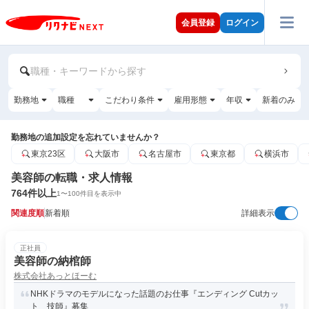
会員登録
ログイン
職種・キーワードから探す
勤務地
職種
こだわり条件
雇用形態
年収
新着のみ
勤務地の追加設定を忘れていませんか？
東京23区
大阪市
名古屋市
東京都
横浜市
美容師の転職・求人情報
764
件以上
1
〜
100
件目を表示中
関連度順
新着順
詳細表示
正社員
美容師の納棺師
株式会社あっとほーむ
NHKドラマのモデルになった話題のお仕事『エンディング Cutカッ
ト 技師』募集