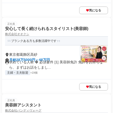
気になる
正社員
安心して長く続けられるスタイリスト(美容師)
株式会社オオクシ
ブランクある方も多数活躍中です
東京都葛飾区高砂
月給28万5000円～48万円
求めている人材 ❖ 必須要件 [1] 美容師免許 免許をお持ちな
ら、まずはお話をしまし...
主婦・主夫歓迎
+19個
気になる
正社員
美容師アシスタント
株式会社バンディヴォーグ