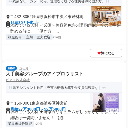
残業なし・カットのみ。無理なく続ける理美容師の働き方。
〒432-8052静岡県浜松市中央区東若林町
月給30万円以上
求めている人材 ＜必須＞美容師免許or理容師免許 今の仕事を
辞める前に、 「働き方」...
制服あり
主婦・主夫歓迎
+14個
気になる
NEW
正社員
大手美容グループのアイブロウリスト
ピアス株式会社
元アシスタント歓迎！充実の研修＆奨学金支援◎残業なし
〒150-0001東京都渋谷区神宮前
月給27万3000円～52万5000円
求めている人材 ★研修カリキュラムがしっかりしてるので、
経験は一切問いません！ 【必...
業界未経験歓迎
+22個