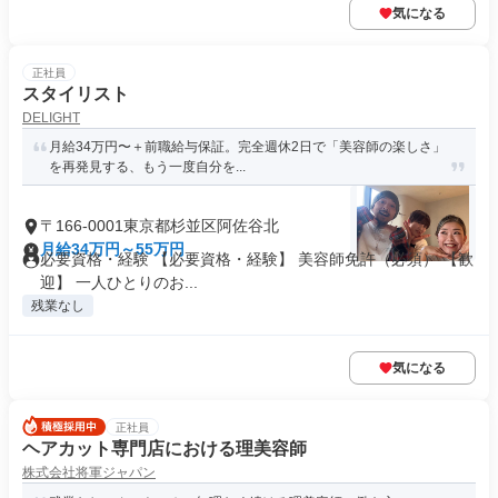
気になる
正社員
スタイリスト
DELIGHT
月給34万円〜＋前職給与保証。完全週休2日で「美容師の楽しさ」
を再発見する、もう一度自分を...
〒166-0001東京都杉並区阿佐谷北
月給34万円～55万円
必要資格・経験 【必要資格・経験】 美容師免許（必須） 【歓
迎】 一人ひとりのお...
残業なし
気になる
正社員
ヘアカット専門店における理美容師
株式会社将軍ジャパン