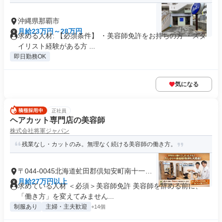
沖縄県那覇市
月給23万円～28万円
求める人材: 【必須条件】 ・美容師免許をお持ちの方 ・スタ
イリスト経験がある方 ...
即日勤務OK
気になる
正社員
ヘアカット専門店の美容師
株式会社将軍ジャパン
残業なし・カットのみ。無理なく続ける美容師の働き方。
〒044-0045北海道虻田郡倶知安町南十一条
西
月給27万円以上
求めている人材 ＜必須＞美容師免許 美容師を辞める前に、
「働き方」を変えてみません...
制服あり
主婦・主夫歓迎
+14個