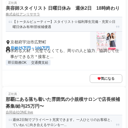
正社員
美容師スタイリスト 日曜日休み 週休2日 18時終わり
株式会社アンリササラ
【トータルビューティー】スタイリスト☆福利厚生完備・充実☆日
曜日休み有/幹部候補優遇
京都府宇治市広野町
月給25万円～100万円
求める人材: * 完璧でなくても、周りの人と協力、協調して仕
事ができる方 * 接客と...
即日勤務OK
交通費支給
気になる
正社員
那覇にある落ち着いた雰囲気の小規模サロンで店長候補
募集/給与25万円〜
合同会社ONE live
週休2日制でプライベート充実できます。一人ひとりのお客様と、
ていねいに向き合えるサロンを一...