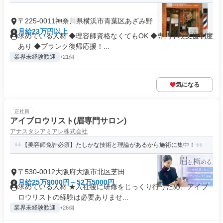
〒225-0011神奈川県横浜市青葉区あざみ野
月給23万円以上
求めている人材 ◆理容師資格なくてもOK ◆専門学校支援制度
あり ◆ブランク復帰応援！...
業界未経験歓迎
+21個
気になる
正社員
アイブロウリスト(眉専門サロン)
アナスタシアミアレ株式会社
【美容師免許必須】たしかな技術と理論があるから施術に集中！
〒530-0012大阪府大阪市北区芝田
月給25万9000円～52万5000円
求めている人材 ★入社後に研修をじっくり行うため、アイブ
ロウリストの経験は必要ありませ...
業界未経験歓迎
+26個