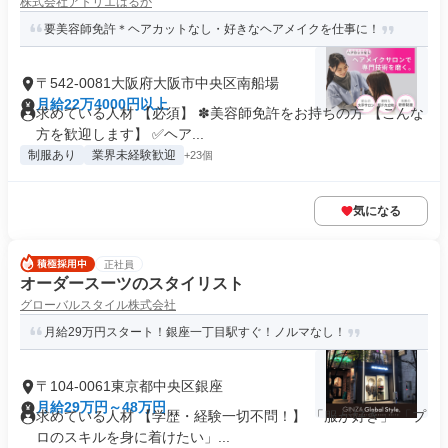
株式会社アトリエはるか
要美容師免許＊ヘアカットなし・好きなヘアメイクを仕事に！
〒542-0081大阪府大阪市中央区南船場
月給22万4000円以上
求めている人材 【必須】 ✽美容師免許をお持ちの方 【こんな
方を歓迎します】 ✅ヘア...
制服あり
業界未経験歓迎
+23個
気になる
正社員
オーダースーツのスタイリスト
グローバルスタイル株式会社
月給29万円スタート！銀座一丁目駅すぐ！ノルマなし！
〒104-0061東京都中央区銀座
月給29万円～48万円
求めている人材 【学歴・経験一切不問！】 「服が好き」 「プ
ロのスキルを身に着けたい」...