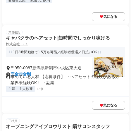
交通費支給
駅近5分以内
気になる
業務委託
キャバクラのヘアセット|短時間でしっかり稼げる
株式会社T・K
1日3時間勤務で1.5万も可能／経験者優遇／日払いOK
〒950-0087新潟県新潟市中央区東大通
完全歩合制
求めている人材 【応募条件】 ・ヘアセットの経験がある方 ・
業界未経験OK！ ・副業...
主婦・主夫歓迎
+13個
気になる
正社員
オープニングアイブロウリスト|眉サロンスタッフ