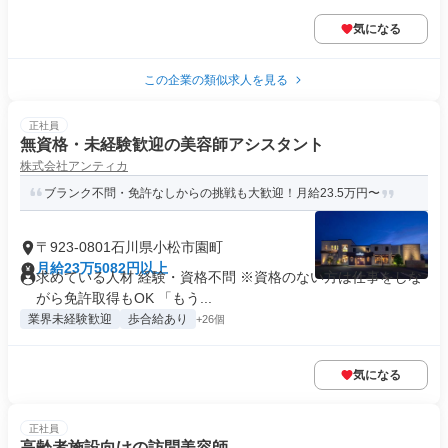
気になる
この企業の類似求人を見る
正社員
無資格・未経験歓迎の美容師アシスタント
株式会社アンティカ
ブランク不問・免許なしからの挑戦も大歓迎！月給23.5万円〜
〒923-0801石川県小松市園町
月給23万5082円以上
求めている人材 経験・資格不問 ※資格のない方は仕事をしな
がら免許取得もOK 「もう...
業界未経験歓迎
歩合給あり
+26個
気になる
正社員
高齢者施設向けの訪問美容師