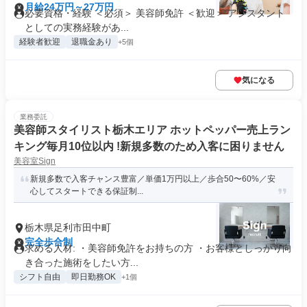
月給24万円～27万円
必要資格・経験 ＜必須＞ 美容師免許 ＜歓迎＞ アシスタント
としての実務経験があ...
経験者歓迎
退職金あり
+5個
気になる
業務委託
美容師スタイリスト栃木エリア ホットペッパー売上ラン
キング毎月10位以内 !新規多数のため入客に困りません
美容室Sign
新規多数で入客チャンス豊富／単価1万円以上／歩合50〜60%／安
心してスタートできる保証制...
栃木県足利市田中町
完全歩合制
求める人材: ・美容師免許をお持ちの方 ・お客様としっかり向
き合った施術をしたい方...
シフト自由
即日勤務OK
+1個