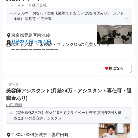
ｔｈｒｅｅ ｈ株式会社
✅ ノルマ一切なし！実務未経験でも安心 ✅ 急なお休みOK・シフト
柔軟に調整可 ✅ 完全週...
東京都豊島区南池袋
月給23万円～25万円
求める人材: ⭐ 未経験・ブランクOKの充実サポート ￣￣￣￣
￣￣￣￣￣￣￣￣￣￣￣...
気になる
正社員
美容師アシスタント(月給24万・アシスタント専任可・退
職金あり)
山口 秀輔
【完全週休2日制】年休110日でプライベート充実 賞与年2回＆退
職金ありの美容師アシスタン...
〒304-0069茨城県下妻市田町