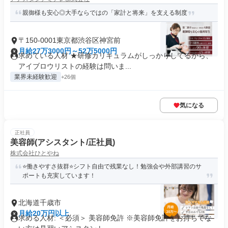
親御様も安心◎大手ならではの「家計と将来」を支える制度
〒150-0001東京都渋谷区神宮前
月給27万3000円～52万5000円
求めている人材 ★研修カリキュラムがしっかりしてるから、
アイブロウリストの経験は問いま...
業界未経験歓迎
+26個
気になる
正社員
美容師(アシスタント/正社員)
株式会社ひとやね
⭐働きやすさ抜群⭐シフト自由で残業なし！勉強会や外部講習のサ
ポートも充実しています！
北海道千歳市
月給20万円以上
求める人材: ＜必須＞ 美容師免許 ※美容師免許をお持ちでな