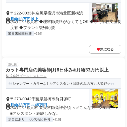
〒222-0033神奈川県横浜市港北区新横浜
月給23万円以上
求めている人材 ◆理容師資格がなくてもOK ◆専門学校支援制
度有 ◆ブランク復帰応援！...
業界未経験歓迎
+23個
気になる
正社員
カット専門店の美容師|月8日休み&月給33万円以上
株式会社ゴールドストーン
シャンプー・カラーなし✨アシスタント経験のみの方も大歓迎✨
〒273-0042千葉県船橋市前貝塚町
月給33万円～45万円
求めている人材 要美容師免許必須 ＜✅こんな方、大歓迎！＞
■アシスタント経験しかな...
歩合給あり
60代も応募可
+11個