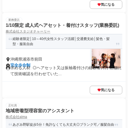
気になる
業務委託
1/10限定 成人式ヘアセット・着付けスタッフ(業務委託)
株式会社スタジオチャーリー
経験者限定│10～40代女性スタッフ活躍│交通費支給│髪色・髪
型・服装自由
沖縄県浦添市前田
完全歩合制
求める人材: ◎ヘアセット又は振袖着付けの経験者の方 店舗に
て技術確認を行わせていた...
気になる
正社員
地域密着型理容室のアシスタント
株式会社alma
あざみ野駅徒歩5分！免許なくても大丈夫◎ブランク可／服髪自由