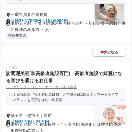
三重県員弁郡東員町
月給27万7000円～36万5000円
求める人材: ・美容師免許をお持ちの方 ・新しい美容のお仕事
に興味のある方 ・美...
交通費支給
気になる
正社員
訪問理美容師(高齢者施設専門) 高齢者施設で綺麗にな
る喜びを届けるお仕事
シニアリンク・コミュニケーション株式会社
土日祝休み（完全週休二日制）／年間休日120日！／ワークライフ
バランスを充実させたい理容美...
埼玉県上尾市大字原市
月給22万円～26万円
求める人材: *＜必須条件＞ * ・美容師免許または理容師免許
※理容師の方も大...