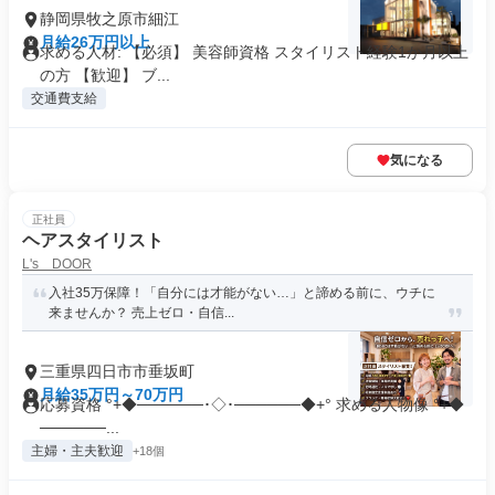
静岡県牧之原市細江
月給26万円以上
求める人材: ​【必須】 美容師資格 スタイリスト経験1か月以上
の方 【歓迎】 ブ...
交通費支給
気になる
正社員
ヘアスタイリスト
L's DOOR
入社35万保障！「自分には才能がない…」と諦める前に、ウチに
来ませんか？ 売上ゼロ・自信...
三重県四日市市垂坂町
月給35万円～70万円
応募資格 °+◆──────･◇･──────◆+° 求める人物像 °+◆
──────...
主婦・主夫歓迎
+18個