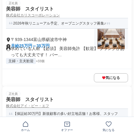
正社員
美容師 スタイリスト
株式会社カリスコーポレーション
2026年秋リニューアル予定、オープニングスタッフ募集♪
〒939-1344富山県砺波市中神
月給25万円～35万円
求めている人材 【必須】 美容師免許 【歓迎】 ブランクがあ
っても大丈夫です！ パー...
主婦・主夫歓迎
+33個
気になる
正社員
美容師 スタイリスト
株式会社アイ・ビー・エフ
【保証給30万円】新規顧客の多い好立地店舗！お客様、スタッフ
ともに「笑顔」を創る生涯美容師...
ホーム
オファー
気になる