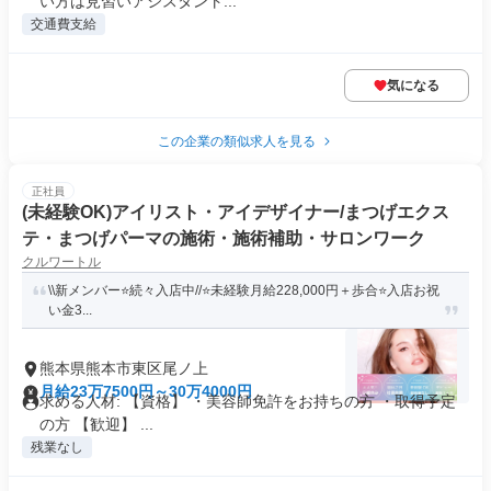
い方は見習いアシスタント...
交通費支給
気になる
この企業の類似求人を見る
正社員
(未経験OK)アイリスト・アイデザイナー/まつげエクス
テ・まつげパーマの施術・施術補助・サロンワーク
クルワートル
\\新メンバー⭐️続々入店中//⭐️未経験月給228,000円＋歩合⭐️入店お祝
い金3...
熊本県熊本市東区尾ノ上
月給23万7500円～30万4000円
求める人材: 【資格】 ・美容師免許をお持ちの方 ・取得予定
の方 【歓迎】 ...
残業なし