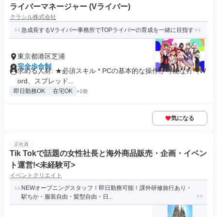
ライバーマネージャー (Vライバー)
クラシル株式会社
急成長するVライバー事務所でTOPライバーの育成を一緒に目指す
東京都港区芝浦
完全歩合制
求める人材: ★必須スキル * PCの基本的な操作が可能な方（W
ord、スプレッド...
即日勤務OK
在宅OK
+1個
気になる
正社員
Tik Tokで話題の女性社長と海外商品販売・企画・イベン
ト運営!<未経験可>
イベントクリエイト
NEWオープニングスタッフ！即日勤務可能！課外研修旅行あり・
駅ちか・服装自由・髪型自由・日...