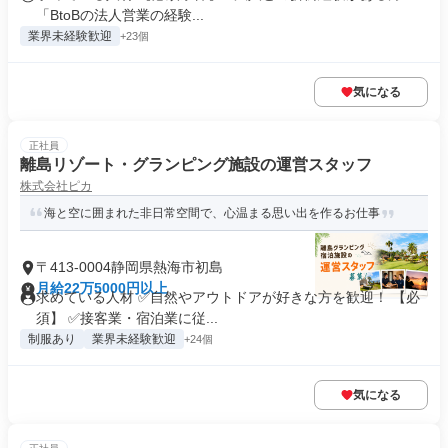
「BtoBの法人営業の経験...
業界未経験歓迎
+23個
気になる
正社員
離島リゾート・グランピング施設の運営スタッフ
株式会社ピカ
海と空に囲まれた非日常空間で、心温まる思い出を作るお仕事
〒413-0004静岡県熱海市初島
月給22万5000円以上
求めている人材 ✅自然やアウトドアが好きな方を歓迎！ 【必
須】 ✅接客業・宿泊業に従...
制服あり
業界未経験歓迎
+24個
気になる