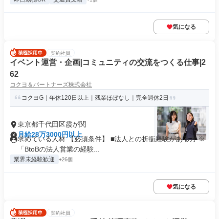
気になる
契約社員
イベント運営・企画|コミュニティの交流をつくる仕事|2
62
コクヨ＆パートナーズ株式会社
コクヨG｜年休120日以上｜残業ほぼなし｜完全週休2日
東京都千代田区霞が関
月給28万3000円以上
求めている人材 【必須条件】 ■法人との折衝経験がある方 ※
「BtoBの法人営業の経験...
業界未経験歓迎
+26個
気になる
契約社員