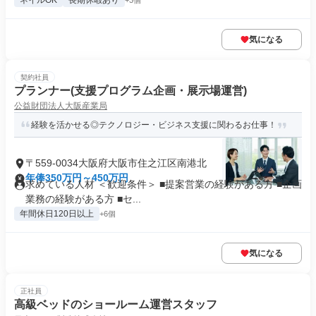
ネイルOK
長期休暇あり
+3個
気になる
契約社員
プランナー(支援プログラム企画・展示場運営)
公益財団法人大阪産業局
経験を活かせる◎テクノロジー・ビジネス支援に関わるお仕事！
〒559-0034大阪府大阪市住之江区南港北
年俸350万円～450万円
求めている人材 ＜歓迎条件＞ ■提案営業の経験がある方 ■企画
業務の経験がある方 ■セ...
年間休日120日以上
+6個
気になる
正社員
高級ベッドのショールーム運営スタッフ