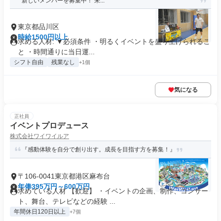
新しいメンバーを募集中！ 未...
東京都品川区
時給1500円以上
求める人材: ▼必須条件 ・明るくイベントを盛り上げられるこ
と ・時間通りに当日運...
シフト自由
残業なし
+1個
気になる
正社員
イベントプロデュース
株式会社ワイワイルア
『感動体験を自分で創り出す。成長を目指す方を募集！』
〒106-0041東京都港区麻布台
年俸395万円～600万円
求めている人材 【歓迎】 ・イベントの企画、制作、コンサー
ト、舞台、テレビなどの経験 ...
年間休日120日以上
+7個