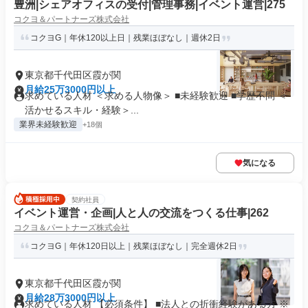
豊洲|シェアオフィスの受付|管理事務|イベント運営|275
コクヨ＆パートナーズ株式会社
コクヨG｜年休120以上日｜残業ほぼなし｜週休2日
東京都千代田区霞が関
月給25万3000円以上
求めている人材 ＜求める人物像＞ ■未経験歓迎 ■学歴不問 ＜
活かせるスキル・経験＞...
業界未経験歓迎
+18個
気になる
契約社員
イベント運営・企画|人と人の交流をつくる仕事|262
コクヨ＆パートナーズ株式会社
コクヨG｜年休120日以上｜残業ほぼなし｜完全週休2日
東京都千代田区霞が関
月給28万3000円以上
求めている人材 【必須条件】 ■法人との折衝経験がある方 ※