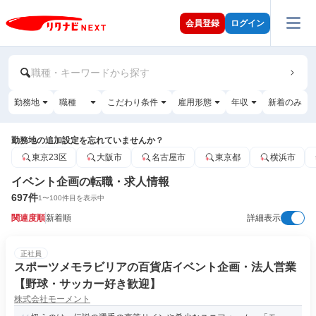
会員登録
ログイン
職種・キーワードから探す
勤務地
職種
こだわり条件
雇用形態
年収
新着のみ
勤務地の追加設定を忘れていませんか？
東京23区
大阪市
名古屋市
東京都
横浜市
イベント企画の転職・求人情報
697
件
1
〜
100
件目を表示中
関連度順
新着順
詳細表示
正社員
スポーツメモラビリアの百貨店イベント企画・法人営業
【野球・サッカー好き歓迎】
株式会社モーメント