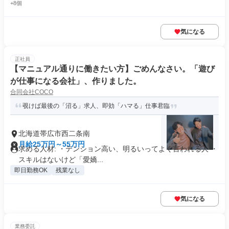
+8個
気になる
正社員
【マニュアル通りに働きたい方】ごめんなさい。「遊び
が仕事になる会社」、作りました。
合同会社COCO
覗けば最後の「沼る」求人、即効「ハマる」仕事君臨
北海道帯広市西二条南
月給25万円～55万円
求める人材: ・テンション高い、明るいってよく言われる人 ・
スキルはないけど「愛嬌...
即日勤務OK
残業なし
気になる
業務委託