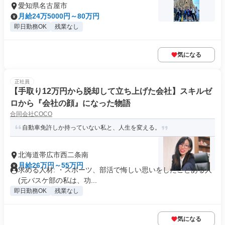
愛知県名古屋市
月給24万5000円～80万円
即日勤務OK
残業なし
気になる
正社員
【手取り12万円から脱却して立ち上げた会社】スキルゼ
ロから『会社の顔』になった物語
合同会社COCO
自動車免許しか持っていない私と、人生を変える。
北海道帯広市西二条南
月給26万円～55万円
求める人材: ・スポーツ、部活で悔しい思いをしたことある人
(元バスケ部の私は、功...
即日勤務OK
残業なし
気になる