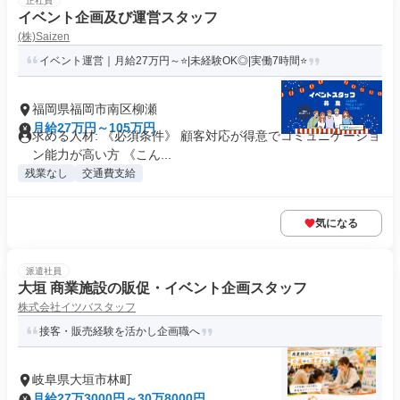
正社員
イベント企画及び運営スタッフ
(株)Saizen
イベント運営｜月給27万円～⭐|未経験OK◎|実働7時間⭐
福岡県福岡市南区柳瀬
月給27万円～105万円
求める人材: 《必須条件》 顧客対応が得意でコミュニケーショ
ン能力が高い方 《こん...
残業なし
交通費支給
気になる
派遣社員
大垣 商業施設の販促・イベント企画スタッフ
株式会社イツバスタッフ
接客・販売経験を活かし企画職へ
岐阜県大垣市林町
月給27万3000円～30万8000円