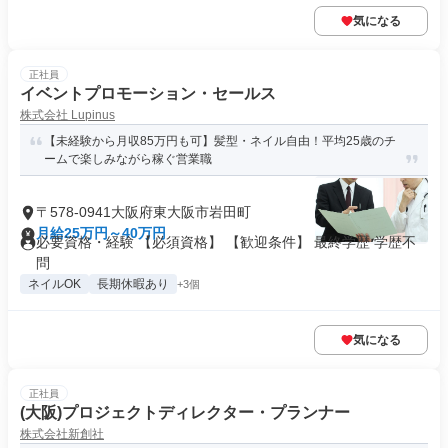
気になる
正社員
イベントプロモーション・セールス
株式会社 Lupinus
【未経験から月収85万円も可】髪型・ネイル自由！平均25歳のチ
ームで楽しみながら稼ぐ営業職
〒578-0941大阪府東大阪市岩田町
月給25万円～40万円
必要資格・経験 【必須資格】 【歓迎条件】 最終学歴 学歴不
問
ネイルOK
長期休暇あり
+3個
気になる
正社員
(大阪)プロジェクトディレクター・プランナー
株式会社新創社