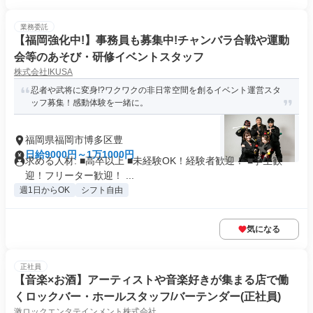
業務委託
【福岡強化中!】事務員も募集中!チャンバラ合戦や運動
会等のあそび・研修イベントスタッフ
株式会社IKUSA
忍者や武将に変身!?ワクワクの非日常空間を創るイベント運営スタ
ッフ募集！感動体験を一緒に。
福岡県福岡市博多区豊
日給9000円～1万1000円
求める人材: ■高卒以上 ■未経験OK！経験者歓迎！ ■学生歓
迎！フリーター歓迎！ ...
週1日からOK
シフト自由
気になる
正社員
【音楽×お酒】アーティストや音楽好きが集まる店で働
くロックバー・ホールスタッフ/バーテンダー(正社員)
激ロックエンタテインメント株式会社