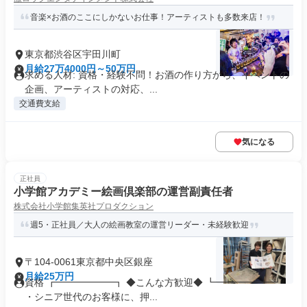
音楽×お酒のここにしかないお仕事！アーティストも多数来店！
東京都渋谷区宇田川町
月給27万4000円～50万円
求める人材: 資格・経験不問！お酒の作り方から、イベントの
企画、アーティストの対応、...
交通費支給
気になる
正社員
小学館アカデミー絵画倶楽部の運営副責任者
株式会社小学館集英社プロダクション
週5・正社員／大人の絵画教室の運営リーダー・未経験歓迎
〒104-0061東京都中央区銀座
月給25万円
資格 ┏━━━━━━┓ ◆こんな方歓迎◆ ┗━━━━━━┛
・シニア世代のお客様に、押...