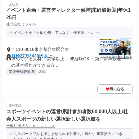
正社員
イベント企画・運営ディレクター候補|未経験歓迎|年休1
25日
株式会社ミライル
イベントを「手伝う側」ではなく「作る側」へ。
〒110-0016東京都台東区台東
月給27万3420円以上
求めている人材 ・高卒以上 ・未経験OK ・第二新卒歓迎 ・PC
の基本操作ができる方 ...
業界未経験歓迎
+22個
気になる
業務委託
スポーツイベントの運営/累計参加者数60,000人以上/社
会人スポーツの新しい選択新しい選択肢を
一般社団法人ｈｏｉｓｔｌｅ
＼スポーツで人を楽しませられる仕事✨／ 週3~。事業拡大につき