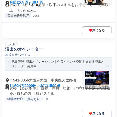
月給25万円～40万円
求めている人材 ■必須：以下のスキルをお持ちの方 ・高卒以
上 ・Illustrator...
業界未経験歓迎
+20個
気になる
正社員
演出のオペレーター
株式会社ハートス
施設管理×演出オペレーション｜企業イベント空間を支える演出オ
ペレーター募集中！
〒541-0056大阪府大阪市中央区久太郎町
月給24万2000円～30万1500円
資格 【必須条件】 音響・照明・映像、いずれかを扱った経験
をお持ちの方 【歓迎スキル...
経験者歓迎
賞与あり
+2個
気になる