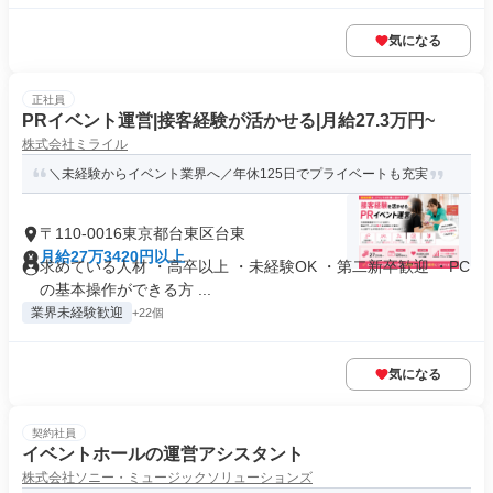
気になる
正社員
PRイベント運営|接客経験が活かせる|月給27.3万円~
株式会社ミライル
＼未経験からイベント業界へ／年休125日でプライベートも充実
〒110-0016東京都台東区台東
月給27万3420円以上
求めている人材 ・高卒以上 ・未経験OK ・第二新卒歓迎 ・PC
の基本操作ができる方 ...
業界未経験歓迎
+22個
気になる
契約社員
イベントホールの運営アシスタント
株式会社ソニー・ミュージックソリューションズ