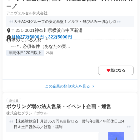
ープ
アニヴェルセル株式会社
大手AOKIグループの安定基盤！ノルマ・飛び込み一切なし◎
〒231-0001神奈川県横浜市中区新港
月給27万5000円～32万5000円
求めている人材 .＊┈┈┈┈┈┈┈┈┈┈┈┈┈┈┈┈┈┈┈
┈＊. 必須条件（あなたの実...
年間休日120日以上
+26個
気になる
この企業の類似求人を見る
正社員
ボウリング場の法人営業・イベント企画・運営
株式会社グランドボウル
【未経験歓迎】月給35万円も目指せる！賞与年2回／年間休日124
日＆土日祝休み／社割・福利...