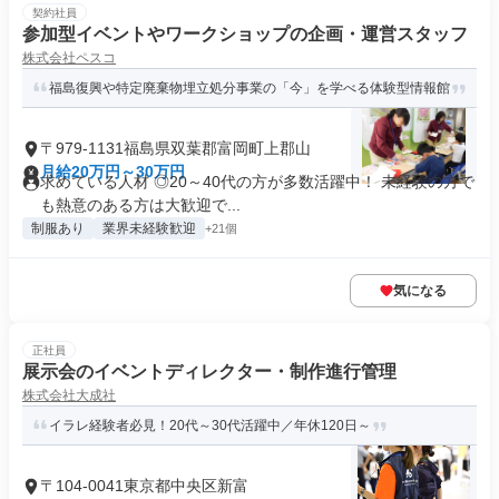
契約社員
参加型イベントやワークショップの企画・運営スタッフ
株式会社ペスコ
福島復興や特定廃棄物埋立処分事業の「今」を学べる体験型情報館
〒979-1131福島県双葉郡富岡町上郡山
月給20万円～30万円
求めている人材 ◎20～40代の方が多数活躍中！ 未経験の方で
も熱意のある方は大歓迎で...
制服あり
業界未経験歓迎
+21個
気になる
正社員
展示会のイベントディレクター・制作進行管理
株式会社大成社
イラレ経験者必見！20代～30代活躍中／年休120日～
〒104-0041東京都中央区新富