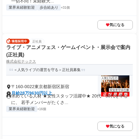
一切不問！未経験大...
業界未経験歓迎
歩合給あり
+31個
気になる
正社員
ライブ・アニメフェス・ゲームイベント・展示会で案内
(正社員)
株式会社テックス
＜人気ライブの運営を守る＞正社員募集
〒160-0022東京都新宿区新宿
月給28万9630円以上
求めている人材 ★女性スタッフ活躍中★ 20代・30代を中心
に、 若手メンバーがたくさ...
業界未経験歓迎
+16個
気になる