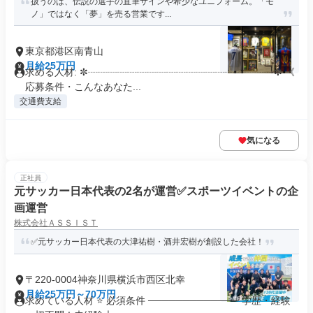
扱うのは、伝説の選手の直筆サインや希少なユニフォーム。「モ
ノ」ではなく「夢」を売る営業です...
東京都港区南青山
月給25万円
求める人材: ✼┈┈┈┈┈┈┈┈┈┈┈┈┈┈┈┈┈┈┈✼ 《
応募条件・こんなあなた...
交通費支給
気になる
正社員
元サッカー日本代表の2名が運営✅スポーツイベントの企
画運営
株式会社ＡＳＳＩＳＴ
✅️元サッカー日本代表の大津祐樹・酒井宏樹が創設した会社！
〒220-0004神奈川県横浜市西区北幸
月給25万円～70万円
求めている人材 ⭐ 必須条件 ───────────── 学歴・経験