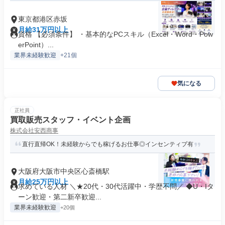
東京都港区赤坂
月給31万円以上
資格 【必須条件】 ・基本的なPCスキル（Excel・Word・Pow
erPoint）...
業界未経験歓迎
+21個
気になる
正社員
買取販売スタッフ・イベント企画
株式会社安西商事
直行直帰OK！未経験からでも稼げるお仕事◎インセンティブ有
大阪府大阪市中央区心斎橋駅
月給25万円以上
求めている人材 ＼★20代・30代活躍中・学歴不問／ ◆U・Iタ
ーン歓迎・第二新卒歓迎...
業界未経験歓迎
+20個