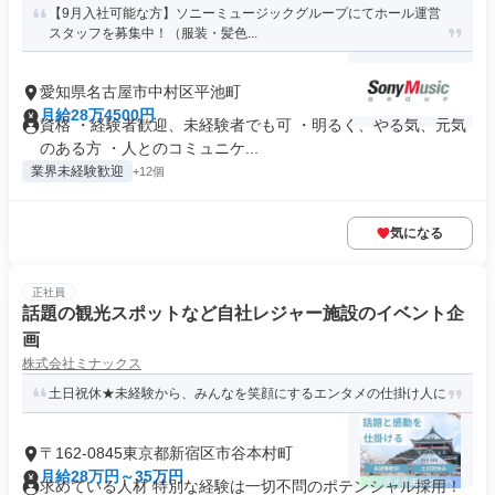
【9月入社可能な方】ソニーミュージックグループにてホール運営
スタッフを募集中！（服装・髪色...
愛知県名古屋市中村区平池町
月給28万4500円
資格 ・経験者歓迎、未経験者でも可 ・明るく、やる気、元気
のある方 ・人とのコミュニケ...
業界未経験歓迎
+12個
気になる
正社員
話題の観光スポットなど自社レジャー施設のイベント企
画
株式会社ミナックス
土日祝休★未経験から、みんなを笑顔にするエンタメの仕掛け人に
〒162-0845東京都新宿区市谷本村町
月給28万円～35万円
求めている人材 特別な経験は一切不問のポテンシャル採用！