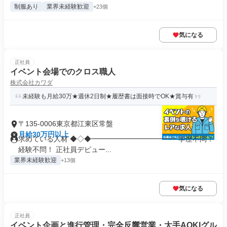
制服あり
業界未経験歓迎
+23個
気になる
正社員
イベント会場でのクロス職人
株式会社カワダ
未経験も月給30万★週休2日制★履歴書は面接時でOK★賞与有
〒135-0006東京都江東区常盤
月給30万円以上
求めている人材 ◆◇◆━━━━━━━━━━━━ 学歴不問！
経験不問！ 正社員デビュー...
業界未経験歓迎
+13個
気になる
正社員
イベント企画と進行管理・完全反響営業・大手AOKIグル