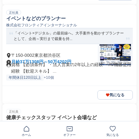
正社員
イベントなどのプランナー
株式会社フロンティアインターナショナル
「イベント×デジタル」の最前線へ。大手案件を動かすプランナー
として、企画～実行まで裁量を持...
〒150-0002東京都渋谷区
月給37万1308円～50万4202円
資格 【必須条件】 ・法人営業の2年以上の経験 ・AV機器使用
経験 【歓迎スキル】 ...
年間休日120日以上
+10個
気になる
正社員
健康チェックスタッフ イベント会場など
インベントクリエイション株式会社
✅商業施設などでの健康チェック✅経験を活かして活躍できる✅年
ホーム
オファー
気になる
間休日115日以上・日祝休み