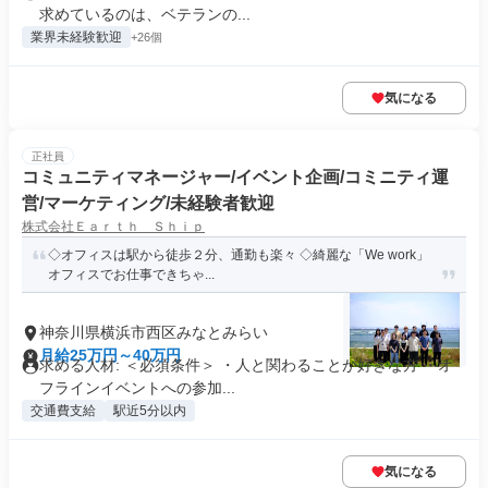
求めているのは、ベテランの...
業界未経験歓迎
+26個
気になる
正社員
コミュニティマネージャー/イベント企画/コミニティ運
営/マーケティング/未経験者歓迎
株式会社Ｅａｒｔｈ Ｓｈｉｐ
◇オフィスは駅から徒歩２分、通勤も楽々 ◇綺麗な「We work」
オフィスでお仕事できちゃ...
神奈川県横浜市西区みなとみらい
月給25万円～40万円
求める人材: ＜必須条件＞ ・人と関わることが好きな方 ・オ
フラインイベントへの参加...
交通費支給
駅近5分以内
気になる