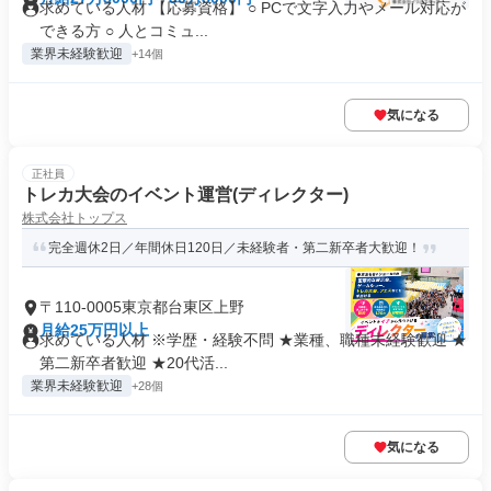
求めている人材 【応募資格】 ○ PCで文字入力やメール対応が
できる方 ○ 人とコミュ...
業界未経験歓迎
+14個
気になる
正社員
トレカ大会のイベント運営(ディレクター)
株式会社トップス
完全週休2日／年間休日120日／未経験者・第二新卒者大歓迎！
〒110-0005東京都台東区上野
月給25万円以上
求めている人材 ※学歴・経験不問 ★業種、職種未経験歓迎 ★
第二新卒者歓迎 ★20代活...
業界未経験歓迎
+28個
気になる