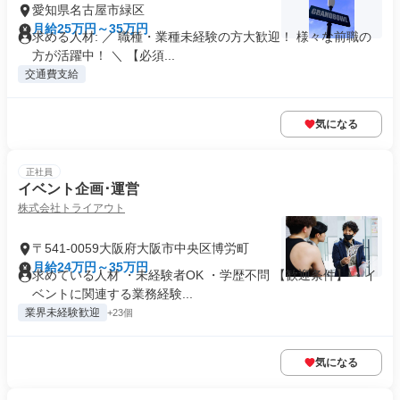
愛知県名古屋市緑区
月給25万円～35万円
求める人材: ／ 職種・業種未経験の方大歓迎！ 様々な前職の
方が活躍中！ ＼ 【必須...
交通費支給
気になる
正社員
イベント企画･運営
株式会社トライアウト
〒541-0059大阪府大阪市中央区博労町
月給24万円～35万円
求めている人材 ・未経験者OK ・学歴不問 【歓迎条件】 ・イ
ベントに関連する業務経験...
業界未経験歓迎
+23個
気になる