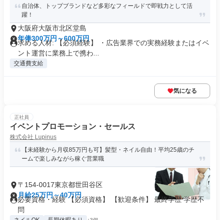
自治体、トップブランドなど多彩なフィールドで即戦力として活
躍！
大阪府大阪市北区堂島
年俸300万円～600万円
求める人材: 【必須経験】 ・広告業界での実務経験またはイベ
ント運営に業務上で携わ...
交通費支給
気になる
正社員
イベントプロモーション・セールス
株式会社 Lupinus
【未経験から月収85万円も可】髪型・ネイル自由！平均25歳のチ
ームで楽しみながら稼ぐ営業職
〒154-0017東京都世田谷区
月給25万円～40万円
必要資格・経験 【必須資格】 【歓迎条件】 最終学歴 学歴不
問