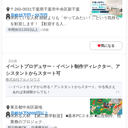
〒260-0031千葉県千葉市中央区新千葉
月給35万円～55万円
求めている人材 経験よりも「やってみたい！」という気持ち
を歓迎します！ 【歓迎する人...
年間休日120日以上
+18個
気になる
正社員
イベントプロデュサー・イベント制作ディレクター、ア
シスタントからスタート可
株式会社アルメロウズ
イベントをイチから作る！アシスタントからスタート。やる気さえ
あれば未経験からでも！
東京都中央区築地
月給26万5000円以上
求める人材: 【第二新卒歓迎】 ■基本PCスキル ■広告制作、他
業務のプロジェク...
即日勤務OK
交通費支給
+1個