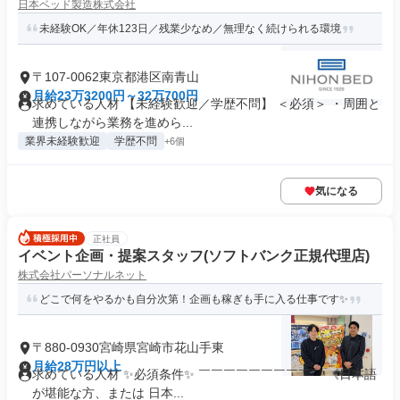
日本ベッド製造株式会社
未経験OK／年休123日／残業少なめ／無理なく続けられる環境
〒107-0062東京都港区南青山
月給23万3200円～32万700円
求めている人材 【未経験歓迎／学歴不問】 ＜必須＞ ・周囲と
連携しながら業務を進めら...
業界未経験歓迎
学歴不問
+6個
気になる
正社員
イベント企画・提案スタッフ(ソフトバンク正規代理店)
株式会社パーソナルネット
どこで何をやるかも自分次第！企画も稼ぎも手に入る仕事です✨
〒880-0930宮崎県宮崎市花山手東
月給28万円以上
求めている人材 ✨必須条件✨ ￣￣￣￣￣￣￣￣￣￣ 《日本語
が堪能な方、または 日本...