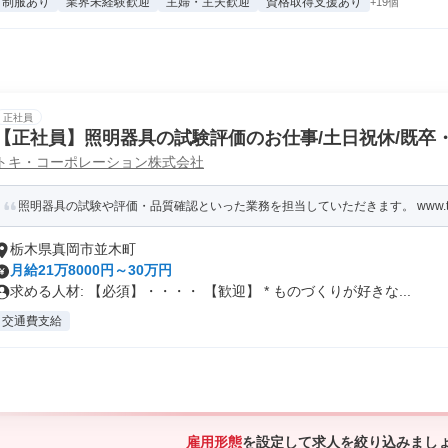
制服あり
業界未経験歓迎
主婦・主夫歓迎
資格取得支援あり
+19個
正社員
【正社員】照明器具の試験評価のお仕事/土日祝休/既卒
トキ・コーポレーション株式会社
照明器具の試験や評価・品質確認といった業務を担当していただきます。 www.toki.co
栃木県真岡市並木町
月給21万8000円～30万円
求める人材: 【必須】・・・・ 【歓迎】 * ものづくりが好きな...
交通費支給
雇用形態
を設定して求人を絞り込みまし