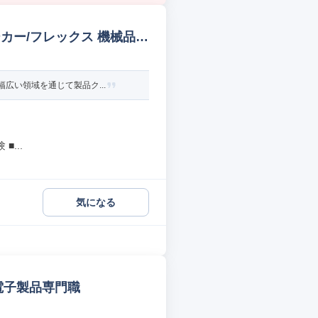
カー/フレックス 機械品質
広い領域を通じて製品ク...
...
気になる
/電子製品専門職