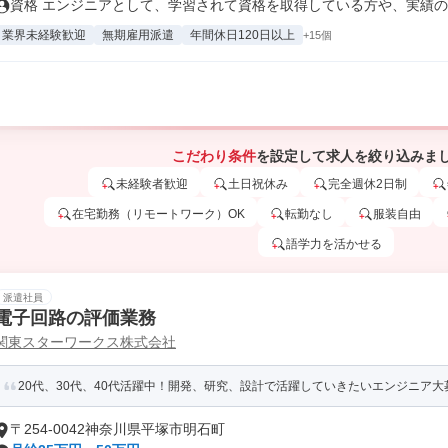
資格 エンジニアとして、学習されて資格を取得している方や、実績のあ
業界未経験歓迎
無期雇用派遣
年間休日120日以上
+15個
こだわり条件
を設定して求人を絞り込みま
未経験者歓迎
土日祝休み
完全週休2日制
在宅勤務（リモートワーク）OK
転勤なし
服装自由
語学力を活かせる
派遣社員
電子回路の評価業務
関東スターワークス株式会社
20代、30代、40代活躍中！開発、研究、設計で活躍していきたいエンジニア大
〒254-0042神奈川県平塚市明石町