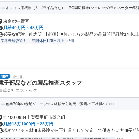
オフィス用機器（サプライ品含む）、PC周辺機器(シュレッダ/ラミネーター/製本
東京都中野区
月給40万円～48万円
必要な経験・能力等 【必須】■何かしらの製品の品質管理経験1年以上■・
業界未経験歓迎
年間休日120日以上
+5個
NEW
正社員
電子部品などの製品検査スタッフ
株式会社ニステック
創業70年の老舗グループ✨未経験から地元で安定の正社員へ◎
〒400-0834山梨県甲府市落合町
月給18万1000円～25万円
求めている人材 ■未経験から正社員として安定して働きたい方 ■長期的な