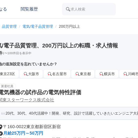
なる
閲覧履歴
求人検索
品質管理
/
電気/電子品質管理
/
200万円以上
気/電子品質管理、200万円以上の転職・求人情報
件
1
〜
100
件目を表示中
地の追加設定を忘れていませんか？
東京23区
大阪市
名古屋市
東京都
横浜市
川崎
派遣社員
電気機器の試作品の電気特性評価
関東スターワークス株式会社
20代、30代、40代活躍中！開発、研究、設計で活躍していきたいエンジニア大
〒160-0022東京都新宿区新宿
月給25万円～50万円