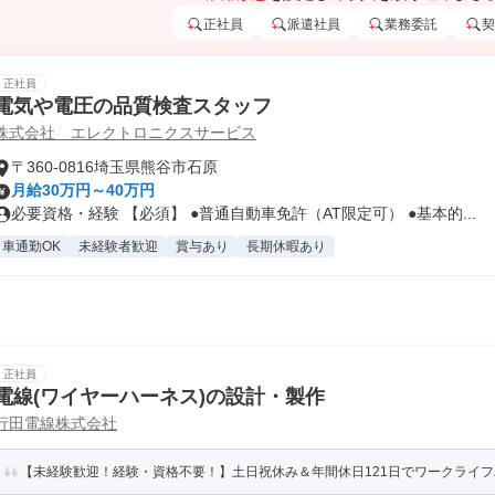
正社員
派遣社員
業務委託
契
正社員
電気や電圧の品質検査スタッフ
株式会社 エレクトロニクスサービス
〒360-0816埼玉県熊谷市石原
月給30万円～40万円
必要資格・経験 【必須】 ●普通自動車免許（AT限定可） ●基本的...
車通勤OK
未経験者歓迎
賞与あり
長期休暇あり
正社員
電線(ワイヤーハーネス)の設計・製作
行田電線株式会社
【未経験歓迎！経験・資格不要！】土日祝休み＆年間休日121日でワークライフバ