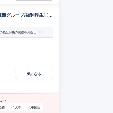
電機グループ/福利厚生〇
検証評価の業務をお任せ...
気になる
ょう
総務
人事
中国語