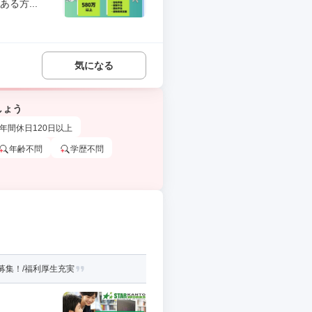
る方...
気になる
しょう
年間休日120日以上
年齢不問
学歴不問
募集！/福利厚生充実