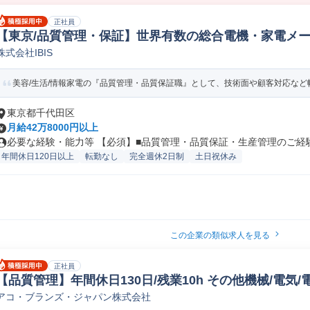
正社員
【東京/品質管理・保証】世界有数の総合電機・家電メー
株式会社IBIS
管理
美容/生活/情報家電の『品質管理・品質保証職』として、技術面や顧客対応など幅
東京都千代田区
月給42万8000円以上
必要な経験・能力等 【必須】■品質管理・品質保証・生産管理のご経験 ■
年間休日120日以上
転勤なし
完全週休2日制
土日祝休み
この企業の類似求人を見る
正社員
【品質管理】年間休日130日/残業10h その他機械/電気
アコ・ブランズ・ジャパン株式会社