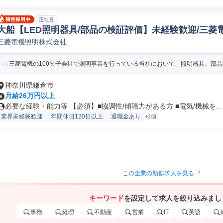
正社員
大船【LED照明器具/部品の検証評価】未経験歓迎/三菱
三菱電機照明株式会社
評価/実験/テスト(機械/電気/電子製品専門職)
三菱電機の100％子会社で照明事業を行っている当社において、照明器具、部品の
神奈川県鎌倉市
月給26万円以上
必要な経験・能力等 【必須】■協調性/傾聴力がある方 ■電気/機械を...
業界未経験歓迎
年間休日120日以上
退職金あり
+2個
この企業の類似求人を見る
キーワード
を設定して求人を絞り込みまし
事務
経理
不動産
営業
IT
英語