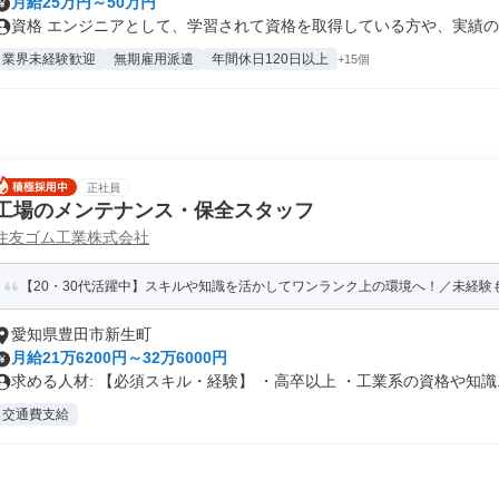
月給25万円～50万円
資格 エンジニアとして、学習されて資格を取得している方や、実績のあ
業界未経験歓迎
無期雇用派遣
年間休日120日以上
+15個
正社員
工場のメンテナンス・保全スタッフ
住友ゴム工業株式会社
【20・30代活躍中】スキルや知識を活かしてワンランク上の環境へ！／未経験もO
愛知県豊田市新生町
月給21万6200円～32万6000円
求める人材: 【必須スキル・経験】 ・高卒以上 ・工業系の資格や知識..
交通費支給