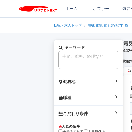
ホーム
オファー
気に
転職・求人トップ
/
機械/電気/電子製品専門職
/
電
キーワード
442
勤務
勤務地
職種
こだわり条件
人気の条件
未経験者歓迎
土日祝休み