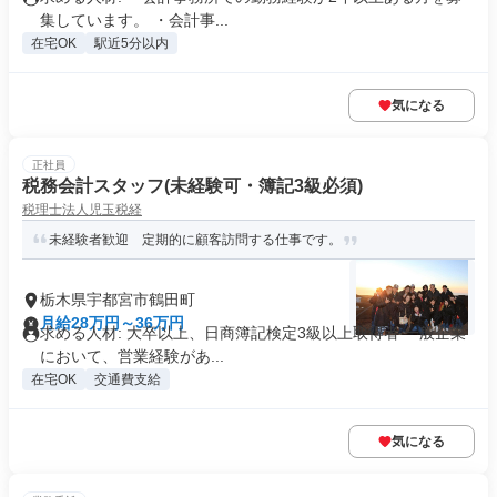
集しています。 ・会計事...
在宅OK
駅近5分以内
気になる
正社員
税務会計スタッフ(未経験可・簿記3級必須)
税理士法人児玉税経
未経験者歓迎 定期的に顧客訪問する仕事です。
栃木県宇都宮市鶴田町
月給28万円～36万円
求める人材: 大卒以上、日商簿記検定3級以上取得者 一般企業
において、営業経験があ...
在宅OK
交通費支給
気になる