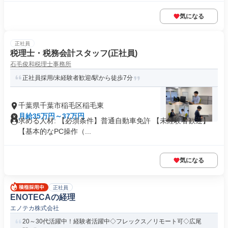
気になる
正社員
税理士・税務会計スタッフ(正社員)
石毛俊和税理士事務所
正社員採用/未経験者歓迎/駅から徒歩7分
千葉県千葉市稲毛区稲毛東
月給35万円～37万円
求める人材: 【必須条件】普通自動車免許 【未経験者歓迎】
【基本的なPC操作（...
気になる
正社員
ENOTECAの経理
エノテカ株式会社
20～30代活躍中！経験者活躍中◇フレックス／リモート可◇広尾