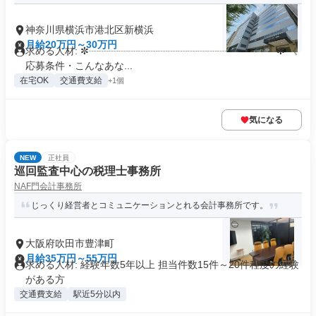
神奈川県横浜市港北区新横浜
月給20万円～30万円
求める人材: ✼┈┈┈┈┈┈┈┈┈┈┈┈┈┈┈┈┈┈┈✼ 《
応募条件・こんなあな...
在宅OK
交通費支給
+1個
気になる
NEW
正社員
巡回監査中心の税理士事務所
NAF門会計事務所
じっくり経営者とコミュニケーションとれる会計事務所です。
大阪府吹田市豊津町
月給35万円～55万円
求める人材: 経験年数5年以上 担当件数15件～20件程度の経験
がある方
交通費支給
駅近5分以内