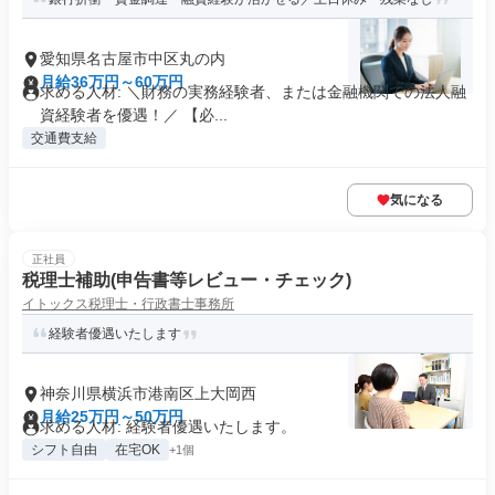
愛知県名古屋市中区丸の内
月給36万円～60万円
求める人材: ＼財務の実務経験者、または金融機関での法人融
資経験者を優遇！／ 【必...
交通費支給
気になる
正社員
税理士補助(申告書等レビュー・チェック)
イトックス税理士・行政書士事務所
経験者優遇いたします
神奈川県横浜市港南区上大岡西
月給25万円～50万円
求める人材: ​経験者優遇いたします。
シフト自由
在宅OK
+1個