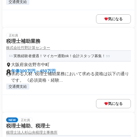
交通費支給
気になる
正社員
税理士補助業務
株式会社竹野計算センター
実務経験者優遇！マイカー通勤ok！会計スタッフ募集！
大阪府泉佐野市中町
年俸300万円～450万円
求める人材: 税理士補助業務において求める資格は以下の通り
です。 《必須資格・経験...
交通費支給
気になる
NEW
正社員
税理士補助、税理士
税理士法人杉山央税理士事務所