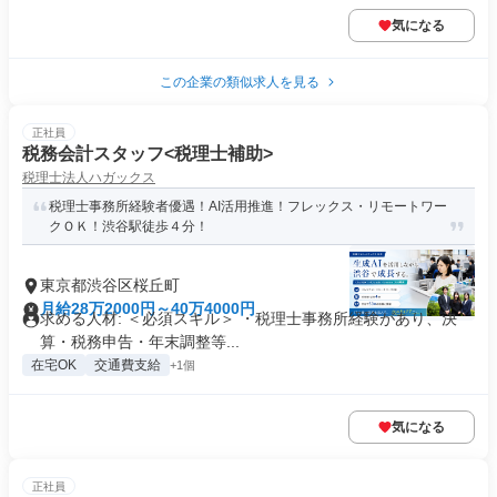
気になる
この企業の類似求人を見る
正社員
税務会計スタッフ<税理士補助>
税理士法人ハガックス
税理士事務所経験者優遇！AI活用推進！フレックス・リモートワー
クＯＫ！渋谷駅徒歩４分！
東京都渋谷区桜丘町
月給28万2000円～40万4000円
求める人材: ＜必須スキル＞ ・税理士事務所経験があり、決
算・税務申告・年末調整等...
在宅OK
交通費支給
+1個
気になる
正社員