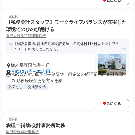
気になる
正社員
【税務会計スタッフ】ワークライフバランスが充実した
環境でのびのび働ける!
有限会社染宮経理事務所
【経験者優遇♪普通自動車免許必須！年間休日118日以上☆】プラ
イベートを大切にしながら、一...
栃木県鹿沼市府中町
月給22万円～35万円
求める人材: 税理士事務所や一般企業の経理部門、金融機関で
の 勤務経験がある方々を積...
残業なし
交通費支給
気になる
正社員
税理士補助/会計事務所勤務
園田税務会計事務所