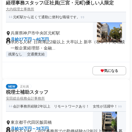
経理事務スタッフ/正社員(三宮・元町)優しい人限定
大内税理士事務所
元町駅から近くて通勤に便利な職場です。
兵庫県神戸市中央区元町駅
月給27万円～40万円
求める人材: 日商簿記2級以上 大卒以上 新卒（在学中）応相談
一般企業経理部・金融...
残業なし
交通費支給
気になる
NEW
正社員
税理士補助スタッフ
安田総合税務会計事務所
会計事務所経験2年以上 リモートワークあり！ 女性が活躍中！
東京都千代田区飯田橋
月給30万円～38万円
求める人材: ・会計事務所での勤務経験が2年以上ある方を募