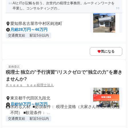
AIとITが記帳を担う、次世代の税理士事務所。ルーティンワークを
卒業し、コンサルティングの...
愛知県名古屋市中村区鈍池町
月給28万円～46万円
交通費支給
駅近5分以内
気になる
業務委託
税理士 独立の"予行演習"/リスクゼロで"独立の力"を磨き
ませんか?
Ｋｎｅｅｓ ｂｅｅ税理士法人
東京都千代田区九段北
月給50万円～80万円
求める人材: ■必須条件： 税理士資格（大家さん特化の経験は
不問） ■歓迎条件： ...
交通費支給
駅近5分以内