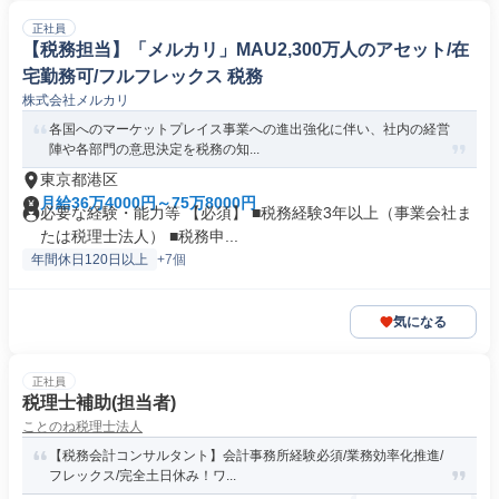
正社員
【税務担当】「メルカリ」MAU2,300万人のアセット/在
宅勤務可/フルフレックス 税務
株式会社メルカリ
各国へのマーケットプレイス事業への進出強化に伴い、社内の経営
陣や各部門の意思決定を税務の知...
東京都港区
月給36万4000円～75万8000円
必要な経験・能力等 【必須】 ■税務経験3年以上（事業会社ま
たは税理士法人） ■税務申...
年間休日120日以上
+7個
気になる
正社員
税理士補助(担当者)
ことのね税理士法人
【税務会計コンサルタント】会計事務所経験必須/業務効率化推進/
フレックス/完全土日休み！ワ...