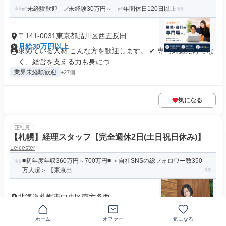
✅未経験歓迎 ✅未経験30万円～ ✅年間休日120日以上
〒141-0031東京都品川区西五反田
月給30万円以上
求めている人材 こんな方を歓迎します。 ✔ 専門知識だけでな
く、経営を支える力も身につ...
業界未経験歓迎
+27個
気になる
正社員
【札幌】経理スタッフ【完全週休2日(土日祝日休み)】
Leicester
■初年度年収360万円～700万円■ ＜自社SNSの総フォロワー数350
万人超＞ 【東京出...
北海道札幌市中央区南六条西
月給29万円～54万円
求める人材: ≪求める人物像≫ ・誠実で向上心と学習意欲が高
ホーム
オファー
気になる
い方 ・想像力があり、...