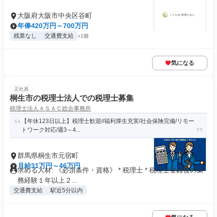
大阪府大阪市中央区谷町
年俸420万円～700万円
残業なし
交通費支給
+1個
気になる
正社員
桐生市の税理士法人での税理士募集
税理士法人ＡＳＡＣ総合事務所
【年休123日以上】税理士歓迎//福利厚生充実/社会保険完備/リモー
トワーク対応/週3～4...
群馬県桐生市元宿町
月給31万円～46万円
求める人材: 《必須条件・資格》 * 税理士 * 税理士登録後の業
務経験１年以上２...
交通費支給
駅近5分以内