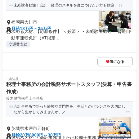
未経験者歓迎！会計・経理のスキルを身につけたい方も歓迎！
福岡県大川市
月給18万円～35万円
求める人材: 【応募条件】 ＜必須＞ ・未経験者歓迎 ・普通自
動車運転免許（AT限定...
交通費支給
気になる
正社員
税理士事務所の会計税務サポートスタッフ(決算・申告書
作成)
鈴木健司税理士事務所
会計事務所で培った経験や専門性を、生活とのバランスを大切にし
ながら生かしてみませんか。／ ...
茨城県水戸市五軒町
月給20万8000円～30万円
求める人材: ・会計事務所または税理士事務所での実務経験が