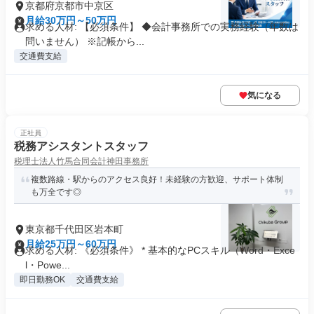
京都府京都市中京区
月給30万円～50万円
求める人材: 【必須条件】 ◆会計事務所での実務経験（年数は
問いません） ※記帳から...
交通費支給
気になる
正社員
税務アシスタントスタッフ
税理士法人竹馬合同会計神田事務所
複数路線・駅からのアクセス良好！未経験の方歓迎、サポート体制
も万全です◎
東京都千代田区岩本町
月給25万円～60万円
求める人材: 《必須条件》 * 基本的なPCスキル（Word・Exce
l・Powe...
即日勤務OK
交通費支給