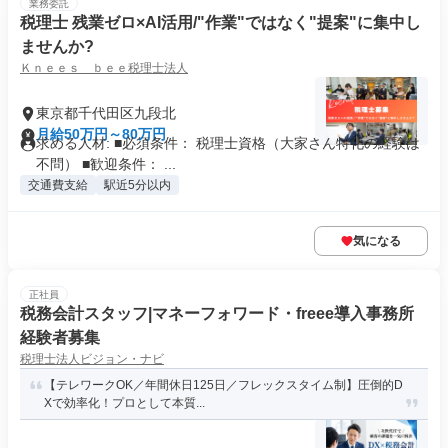
業務委託
税理士 残業ゼロ×AI活用/"作業"ではなく"提案"に集中し
ませんか?
Ｋｎｅｅｓ ｂｅｅ税理士法人
東京都千代田区九段北
月給50万円～80万円
求める人材: ■必須条件： 税理士資格（大家さん特化の経験は
不問） ■歓迎条件： ...
交通費支給
駅近5分以内
気になる
正社員
税務会計スタッフ|マネーフォワード・freee導入事務所
経験者募集
税理士法人ビジョン・ナビ
【テレワークOK／年間休日125日／フレックスタイム制】圧倒的D
Xで効率化！プロとして本質...