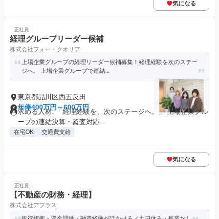
気になる
正社員
経理グループリーダー候補
株式会社フォー・クオリア
上場企業グループの経理リーダー候補募集！経理経験を次のステー
ジへ。 上場企業グループで連結...
東京都品川区西五反田
年俸400万円～600万円
求める人材: 「経理経験を、次のステージへ。」 上場企業グル
ープの連結決算・監査対応...
在宅OK
交通費支給
気になる
正社員
【不動産の財務・経理】
株式会社アプラス
銀行折衝・資金調達・融資経験が活かせる／土日休み・残業なし