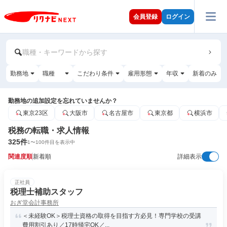
会員登録
ログイン
職種・キーワードから探す
勤務地
職種
こだわり条件
雇用形態
年収
新着のみ
勤務地の追加設定を忘れていませんか？
東京23区
大阪市
名古屋市
東京都
横浜市
税務の転職・求人情報
325
件
1
〜
100
件目を表示中
関連度順
新着順
詳細表示
正社員
税理士補助スタッフ
おぎ堂会計事務所
＜未経験OK＞税理士資格の取得を目指す方必見！専門学校の受講
費用割引あり／17時帰宅OK／...