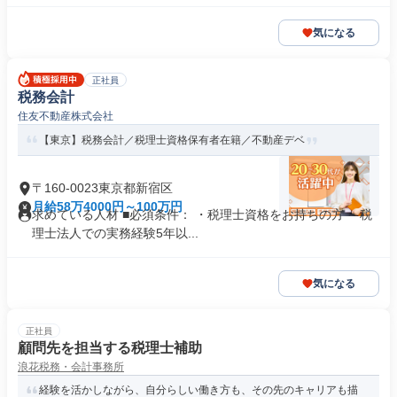
気になる
正社員
税務会計
住友不動産株式会社
【東京】税務会計／税理士資格保有者在籍／不動産デベ
〒160-0023東京都新宿区
月給58万4000円～100万円
求めている人材 ■必須条件： ・税理士資格をお持ちの方 ・税
理士法人での実務経験5年以...
気になる
正社員
顧問先を担当する税理⼠補助
浪花税務・会計事務所
経験を活かしながら、⾃分らしい働き⽅も、その先のキャリアも描