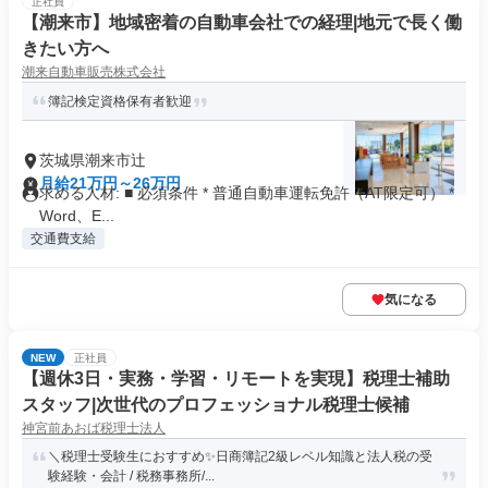
正社員
【潮来市】地域密着の自動車会社での経理|地元で長く働
きたい方へ
潮来自動車販売株式会社
簿記検定資格保有者歓迎
茨城県潮来市辻
月給21万円～26万円
求める人材: ■ 必須条件 * 普通自動車運転免許（AT限定可） *
Word、E...
交通費支給
気になる
NEW
正社員
【週休3日・実務・学習・リモートを実現】税理士補助
スタッフ|次世代のプロフェッショナル税理士候補
神宮前あおば税理士法人
＼税理士受験生におすすめ✨日商簿記2級レベル知識と法人税の受
験経験・会計 / 税務事務所/...