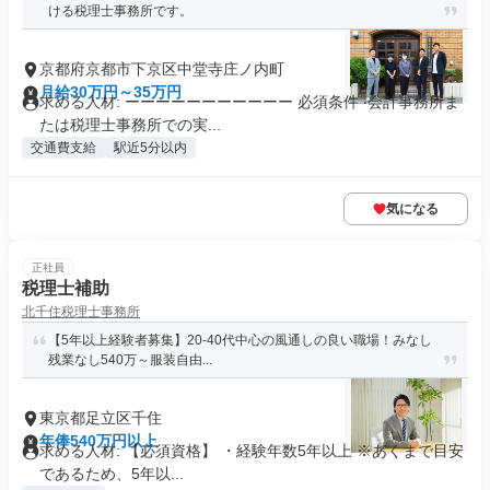
ける税理⼠事務所です。
京都府京都市下京区中堂寺庄ノ内町
月給30万円～35万円
求める人材: ーーーーーーーーーーー 必須条件 ‧会計事務所ま
たは税理⼠事務所での実...
交通費支給
駅近5分以内
気になる
正社員
税理士補助
北千住税理士事務所
【5年以上経験者募集】20-40代中心の風通しの良い職場！みなし
残業なし540万～服装自由...
東京都足立区千住
年俸540万円以上
求める人材: 【必須資格】 ・経験年数5年以上 ※あくまで目安
であるため、5年以...