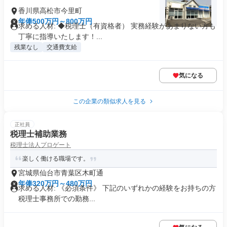
香川県高松市今里町
年俸500万円～800万円
求める人材: ◆税理士（有資格者） 実務経験があまりない方も
丁寧に指導いたします！...
残業なし
交通費支給
気になる
この企業の類似求人を見る
正社員
税理士補助業務
税理士法人プロゲート
楽しく働ける職場です。
宮城県仙台市青葉区木町通
年俸320万円～480万円
求める人材: 《必須条件》 下記のいずれかの経験をお持ちの方
税理士事務所での勤務...