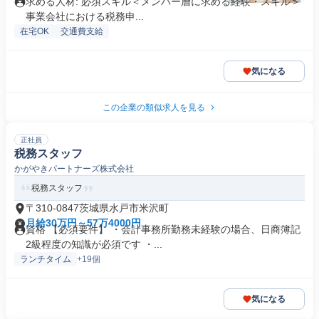
求める人材: 必須スキル＜メンバー層に求める経験・スキル＞
事業会社における税務申...
在宅OK
交通費支給
気になる
この企業の類似求人を見る
正社員
税務スタッフ
かがやきパートナーズ株式会社
税務スタッフ
〒310-0847茨城県水戸市米沢町
月給30万円～57万4000円
資格 【必須要件】 ・会計事務所勤務未経験の場合、日商簿記
2級程度の知識が必須です ・...
ランチタイム
+19個
気になる