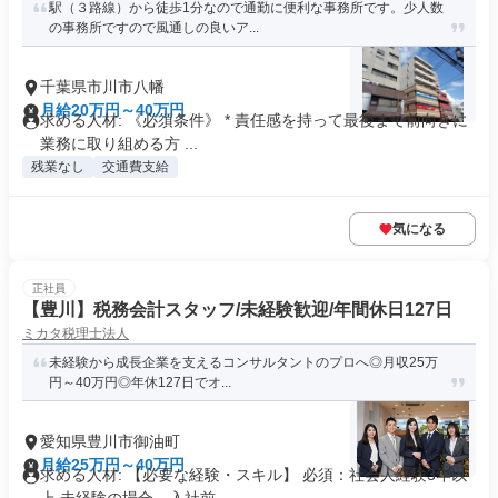
駅（３路線）から徒歩1分なので通勤に便利な事務所です。少人数
の事務所ですので風通しの良いア...
千葉県市川市八幡
月給20万円～40万円
求める人材: 《必須条件》 * 責任感を持って最後まで前向きに
業務に取り組める方 ...
残業なし
交通費支給
気になる
正社員
【豊川】税務会計スタッフ/未経験歓迎/年間休日127日
ミカタ税理士法人
未経験から成長企業を支えるコンサルタントのプロへ◎月収25万
円～40万円◎年休127日でオ...
愛知県豊川市御油町
月給25万円～40万円
求める人材: 【必要な経験・スキル】 必須：社会人経験3年以