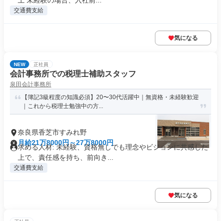
上 未経験の場合、入社前...
交通費支給
気になる
NEW
正社員
会計事務所での税理士補助スタッフ
泉田会計事務所
【簿記3級程度の知識必須】20〜30代活躍中｜無資格・未経験歓迎
｜これから税理士勉強中の方...
奈良県香芝市すみれ野
月給21万8000円～27万8000円
求める人材: 未経験、資格無しでも理念やビジョンに共感した
上で、責任感を持ち、前向き...
交通費支給
気になる