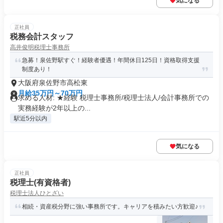
気になる
正社員
税務会計スタッフ
高井俊明税理士事務所
急募！泉佐野駅すぐ！経験者優遇！年間休日125日！資格取得支援
制度あり！
大阪府泉佐野市高松東
月給35万円～70万円
求める人材: ★経験 税理士事務所/税理士法人/会計事務所での
実務経験が2年以上の...
駅近5分以内
気になる
正社員
税理士(有資格者)
税理士法人ひとざい
相続・資産税分野に強い事務所です。キャリアを積みたい方歓迎♪