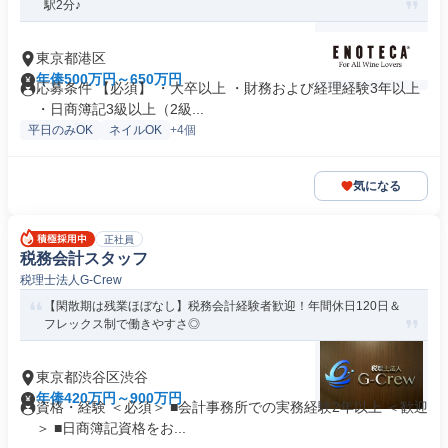
駅2分♪
東京都港区
年俸500万円～650万円
応募条件 【必須】 ・大卒以上 ・財務および経理経験3年以上
・日商簿記3級以上（2級...
平日のみOK
ネイルOK
+4個
気になる
正社員
税務会計スタッフ
税理士法人G-Crew
【閑散期は残業ほぼなし】税務会計経験者歓迎！年間休日120日＆
フレックス制で働きやすさ◎
東京都渋谷区渋谷
年俸420万円～900万円
資格・経験 ＜必須＞ ■会計事務所での実務経験2年以上 ＜歓迎
＞ ■日商簿記資格をお...