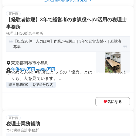
この企業の類似求人を見る
正社員
【経験者歓迎】3年で経営者の参謀役へ|AI活用の税理士
事務所
税理士HGS総合事務所
【担当20件・入力はAI】作業から脱却｜3年で経営支援へ｜経験者
募集
東京都調布市小島町
年俸416万円～696万円
求める人材: ■弊所にとっての「優秀」とは・・・・スキルよ
りも、人を見ています。 ...
即日勤務OK
駅近5分以内
気になる
正社員
税理士業務補助
つじ税務会計事務所