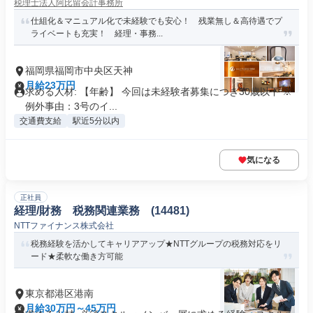
税理士法人阿比留会計事務所
仕組化＆マニュアル化で未経験でも安心！ 残業無し＆高待遇でプ
ライベートも充実！ 経理・事務...
福岡県福岡市中央区天神
月給23万円
求める人材: 【年齢】 今回は未経験者募集につき30歳以下 ※
例外事由：3号のイ...
交通費支給
駅近5分以内
気になる
正社員
経理/財務 税務関連業務 (14481)
NTTファイナンス株式会社
税務経験を活かしてキャリアアップ★NTTグループの税務対応をリ
ード★柔軟な働き方可能
東京都港区港南
月給30万円～45万円