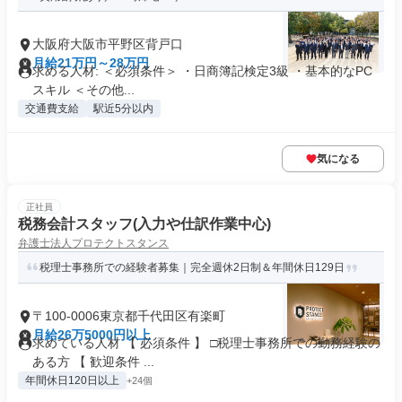
大阪府大阪市平野区背戸口
月給21万円～28万円
求める人材: ＜必須条件＞ ・日商簿記検定3級 ・基本的なPC
スキル ＜その他...
交通費支給
駅近5分以内
気になる
正社員
税務会計スタッフ(入力や仕訳作業中心)
弁護士法人プロテクトスタンス
税理士事務所での経験者募集｜完全週休2日制＆年間休日129日
〒100-0006東京都千代田区有楽町
月給26万5000円以上
求めている人材 【 必須条件 】 □税理士事務所での勤務経験の
ある方 【 歓迎条件 ...
年間休日120日以上
+24個