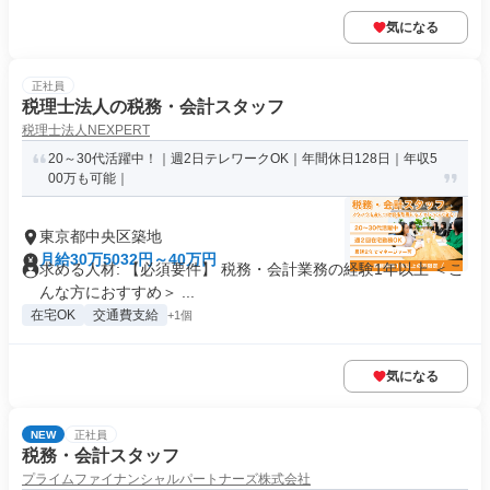
気になる
正社員
税理士法人の税務・会計スタッフ
税理士法人NEXPERT
20～30代活躍中！｜週2日テレワークOK｜年間休日128日｜年収5
00万も可能｜
東京都中央区築地
月給30万5032円～40万円
求める人材: 【必須要件】 税務・会計業務の経験1年以上 ＜こ
んな方におすすめ＞ ...
在宅OK
交通費支給
+1個
気になる
NEW
正社員
税務・会計スタッフ
プライムファイナンシャルパートナーズ株式会社