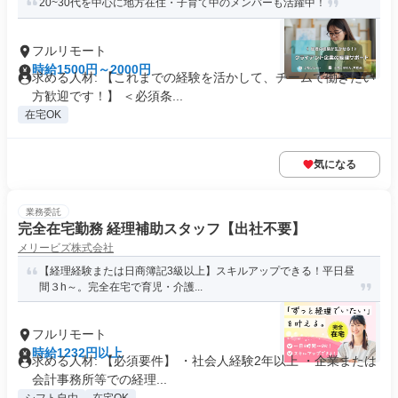
20~30代を中心に地方在住・子育て中のメンバーも活躍中！
フルリモート
時給1500円～2000円
求める人材: 【これまでの経験を活かして、チームで働きたい
方歓迎です！】 ＜必須条...
在宅OK
気になる
業務委託
完全在宅勤務 経理補助スタッフ【出社不要】
メリービズ株式会社
【経理経験または日商簿記3級以上】スキルアップできる！平日昼
間３h～。完全在宅で育児・介護...
フルリモート
時給1232円以上
求める人材: 【必須要件】 ・社会人経験2年以上 ・企業または
会計事務所等での経理...