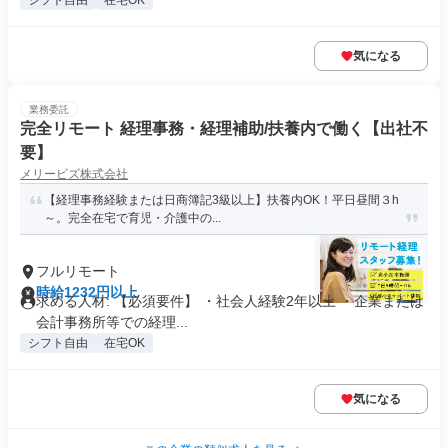
シフト自由
在宅OK
気になる
業務委託
完全リモート 経理事務・経理補助/扶養内で働く【出社不
要】
メリービズ株式会社
【経理事務経験または日商簿記3級以上】扶養内OK！平日昼間３h
～。完全在宅で育児・介護中の...
フルリモート
時給1232円以上
求める人材: 【必須要件】 ・社会人経験2年以上 ・企業または
会計事務所等での経理...
シフト自由
在宅OK
気になる