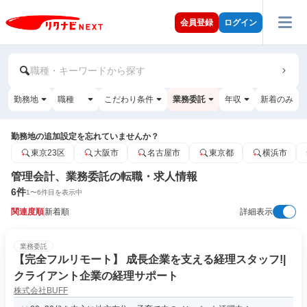
会員登録
ログイン
職種・キーワードから探す
勤務地
職種
こだわり条件
業務委託
年収
新着のみ
勤務地の追加設定を忘れていませんか？
東京23区
大阪市
名古屋市
東京都
横浜市
管理会計、業務委託の転職・求人情報
6
件
1
〜
6
件目を表示中
関連度順
新着順
詳細表示
業務委託
【完全フルリモート】 成長企業を支える経理スタッフ!|
クライアント企業の経理サポート
株式会社BUFF