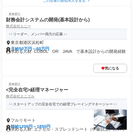
この企業の類似求人を見る
業務委託
財務会計システムの開発(基本設計から)
株式会社エニー
リーダー、メンバー両方の応募
東京都港区浜松町
月給50万円～60万円
求める人材: COBOL OR JAVA で基本設計からの開発経験
気になる
業務委託
<完全在宅>経理マネージャー
株式会社エニゴル
スタートアップの完全在宅での経理プレーイングマネージャー
フルリモート
時給1200円～1850円
求める人材: エクセル・スプレッドシート（中級以上）のスキ