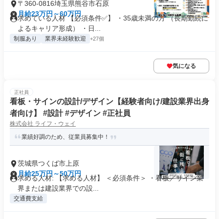
〒360-0816埼玉県熊谷市石原
月給23万円～60万円
求めている人材 【必須条件✅】 ・35歳未満の方 （長期勤続に
よるキャリア形成） ・日...
制服あり
業界未経験歓迎
+27個
気になる
正社員
看板・サインの設計/デザイン【経験者向け/建設業界出身
者向け】 #設計 #デザイン #正社員
株式会社 ライフ・ウェイ
業績好調のため、従業員募集中！
茨城県つくば市上原
月給25万円～50万円
求める人材: 【求める人材】 ＜必須条件＞ ・看板／サイン業
界または建設業界での設...
交通費支給