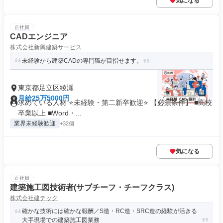
気になる
正社員
CADエンジニア
株式会社新興建築サービス
未経験から建築CADの専門職が目指せます。
東京都足立区綾瀬
月給25万5000円
求めている人材 ⭐未経験・第二新卒歓迎⭐ 【必須条件】 ■高校
卒業以上 ■Word・...
業界未経験歓迎
+32個
気になる
正社員
建築施工図技術者(サブチーフ・チーフクラス)
株式会社建テック
確かな技術には確かな報酬／S造・RC造・SRC造の経験が活きる
大手現場での建築施工図業務