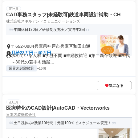
正社員
CAD事務スタッフ|未経験可|鉄道車両設計補助・CH
株式会社スキルアンドコミュニケーションズ
年間休日130日／研修制度充実／賞与年2回
〒652-0884兵庫県神戸市兵庫区和田山通
月給23万円～40万円
求めている人材 ■学歴不問 ■未経験歓迎 ■第二新卒歓迎 ■20代
～30代の若手も活躍...
業界未経験歓迎
+13個
気になる
正社員
医療特化のCAD設計|AutoCAD・Vectorworks
日本内装株式会社
土日祝休み×残業10時間｜元請100％でスケジュール安定！