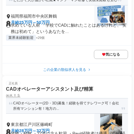
とにかく人が温かい社風★マンツーマン研修で実務未経験も安心
福岡県福岡市中央区舞鶴
月給25万円～50万円
求めている人材 「学校でCADに触れたことはあるけれど、 実
務は初めて」というあなたを...
業界未経験歓迎
+29個
気になる
この企業の類似求人を見る
正社員
CADオペレーターアシスタント及び精算
㈱ＫＹＳ
CADオペレーター(2D・3D)募集！経験を得てテレワーク可！会社
所有マンション有！地方の...
東京都江戸川区篠崎町
月給28万円～32万円
資格・経験 ・27卒の方も歓迎 ・Revit経験者は優遇 ・CAD経