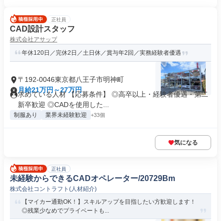
正社員
CAD設計スタッフ
株式会社アサップ
年休120日／完休2日／土日休／賞与年2回／実務経験者優遇
〒192-0046東京都八王子市明神町
月給21万円～27万円
求めている人材 【応募条件】 ◎高卒以上・経験者優遇・第二
新卒歓迎 ◎CADを使用した...
制服あり
業界未経験歓迎
+33個
気になる
正社員
未経験からできるCADオペレーター/20729Bm
株式会社コントラフト(人材紹介)
【マイカー通勤OK！】スキルアップを目指したい方歓迎します！
◎残業少なめでプライベートも...