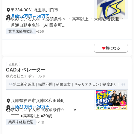
〒334-0061埼玉県川口市
月給32万円～50万円
求めている人材 ＜必須条件＞ ・高卒以上 ・未経験者歓迎 ・
普通自動車免許（AT限定可...
業界未経験歓迎
+23個
気になる
正社員
CADオペレーター
株式会社ニチギワールド
第二新卒必見｜職歴不問｜研修充実｜キャリアチェンジ制度あり！
兵庫県神戸市兵庫区和田崎町
月給21万円～24万円
求めている人材 ⭐必須条件⭐ ￣￣V￣￣￣￣￣￣￣￣￣￣￣￣
￣￣ ●高卒以上 ●30歳...
業界未経験歓迎
+25個