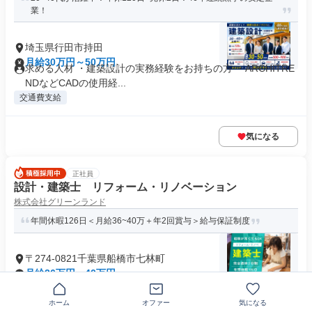
業！
埼玉県行田市持田
月給30万円～50万円
求める人材 ・建築設計の実務経験をお持ちの方 ・ARCHITRE
NDなどCADの使用経...
交通費支給
気になる
正社員
設計・建築士 リフォーム・リノベーション
株式会社グリーンランド
年間休暇126日＜月給36~40万＋年2回賞与＞給与保証制度
〒274-0821千葉県船橋市七林町
月給36万円～40万円
求めている人材 【必須条件】 有資格者（一級または二級建築
士資格 ※木造建築経験者に限...
ホーム
オファー
気になる
業界未経験歓迎
+23個