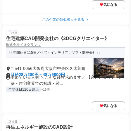
気になる
この企業の類似求人を見る
正社員
住宅建築CAD開発会社の《3DCGクリエイター》
株式会社イオグランツ
年間休日115日／住宅・インテリア／ソフト開発会社
〒541-0056大阪府大阪市中央区久太郎町
月給28万200円～48万9800円
求めている人材 ＼こんな経験求めます／ 【必須の要件】 ●建
築・住宅業界での知識・経...
年間休日120日以上
+13個
気になる
正社員
再生エネルギー施設のCAD設計