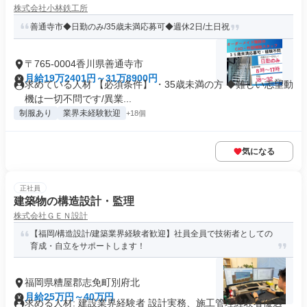
株式会社小林鉄工所
善通寺市◆日勤のみ/35歳未満応募可◆週休2日/土日祝
〒765-0004香川県善通寺市
月給19万2401円～31万8900円
求めている人材 【必須条件】 ・35歳未満の方 ◆難しい志望動
機は一切不問です/異業...
制服あり
業界未経験歓迎
+18個
気になる
正社員
建築物の構造設計・監理
株式会社ＧＥＮ設計
【福岡/構造設計/建築業界経験者歓迎】社員全員で技術者としての
育成・自立をサポートします！
福岡県糟屋郡志免町別府北
月給25万円～40万円
求める人材: 建設業界経験者 設計実務、施工管理経験者優遇