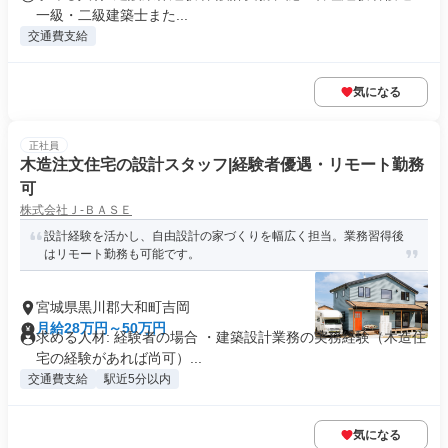
一級・二級建築士また...
交通費支給
気になる
正社員
木造注文住宅の設計スタッフ|経験者優遇・リモート勤務
可
株式会社Ｊ‐ＢＡＳＥ
設計経験を活かし、自由設計の家づくりを幅広く担当。業務習得後
はリモート勤務も可能です。
宮城県黒川郡大和町吉岡
月給28万円～50万円
求める人材: 経験者の場合 ・建築設計業務の実務経験（木造住
宅の経験があれば尚可）...
交通費支給
駅近5分以内
気になる