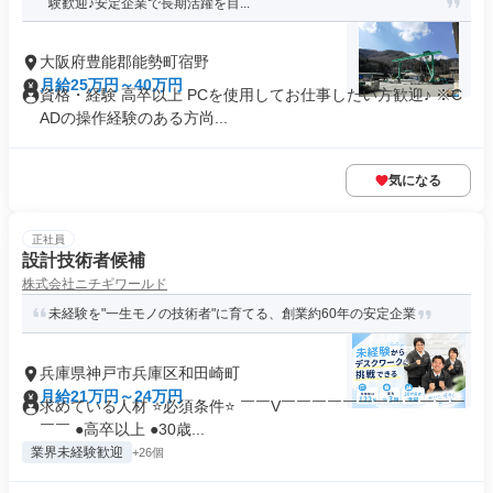
験歓迎♪安定企業で長期活躍を目...
大阪府豊能郡能勢町宿野
月給25万円～40万円
資格・経験 高卒以上 PCを使用してお仕事したい方歓迎♪ ※C
ADの操作経験のある方尚...
気になる
正社員
設計技術者候補
株式会社ニチギワールド
未経験を"一生モノの技術者"に育てる、創業約60年の安定企業
兵庫県神戸市兵庫区和田崎町
月給21万円～24万円
求めている人材 ⭐必須条件⭐ ￣￣V￣￣￣￣￣￣￣￣￣￣￣￣
￣￣ ●高卒以上 ●30歳...
業界未経験歓迎
+26個