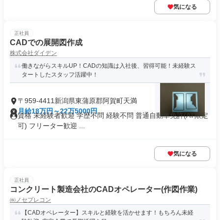
気になる
正社員
CADでの展開図作成
株式会社ダイデン
働きながらスキルUP！CADの知識は入社後、習得可能！未経験ス
タートしたスタッフ活躍中！
〒959-4411新潟県東蒲原郡阿賀町天満
月給18万円～22万5000円
資格 未経験者歓迎 学歴不問 経験不問 普通自動車免許(AT限定
可) フリーター歓迎 ...
気になる
正社員
コンクリート製造会社のCADオペレーター(作図作業)
㈱ノセプレコン
【CADオペレーター】スキルと経験を活かせます！もちろん未経