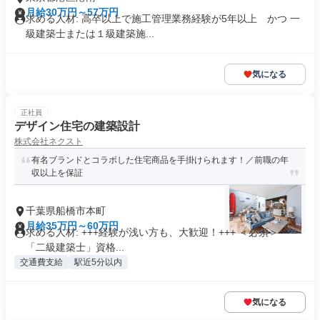
月給30万円～57万円
求める人材: 高卒以上で施工管理業務経験が5年以上 かつ 一
級建築士または１級建築施...
気になる
正社員
デザイン住宅の建築設計
株式会社ネクスト
有名ブランドとコラボした住宅商品を手掛けられます！／前職の年
収以上を保証
千葉県船橋市本町
月給35万円～60万円
求める人材: +++経験が浅い方も、大歓迎！+++ ＜必須＞ ・
「二級建築士」資格...
交通費支給
駅近5分以内
気になる