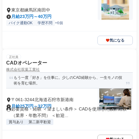
東京都練馬区南田中
月給23万円～40万円
バイク通勤OK
学歴不問
+6個
気になる
正社員
CADオペレーター
株式会社双葉工業社
もう一度「好き」を仕事に。少しのCAD経験から、一生モノの技
術を育む場所。
〒061-3244北海道石狩市新港南
月給25万円～32万円
必要資格・経験 ＜望ましい条件＞ CADを使用した設計経験
（業界・年数不問） ＜歓迎...
賞与あり
第二新卒歓迎