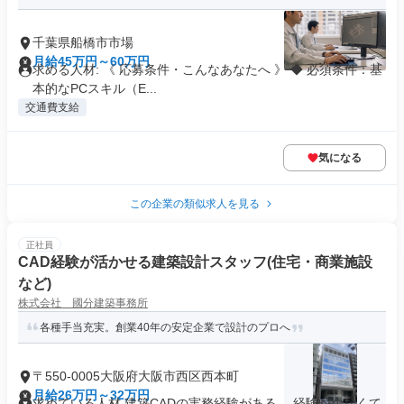
千葉県船橋市市場
月給45万円～60万円
求める人材: 《 応募条件・こんなあなたへ 》 ◆ 必須条件：基
本的なPCスキル（E...
交通費支給
気になる
この企業の類似求人を見る
正社員
CAD経験が活かせる建築設計スタッフ(住宅・商業施設
など)
株式会社 國分建築事務所
各種手当充実。創業40年の安定企業で設計のプロへ
〒550-0005大阪府大阪市西区西本町
月給26万円～32万円
求めている人材 建築CADの実務経験がある。 経験が少なくて