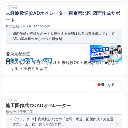
正社員
未経験歓迎|CADオペレーター|東京都北区|図面作成サポ
ート
株式会社BREXA Technology
図面作成や設計サポートを担当する未経験歓迎の育成求人です。C
ADの基本操作から学べる研修制...
東京都北区
年俸350万円～430万円
求める人材: 学歴：高卒以上 未経験OK・未経験歓迎 ■必須ス
キル ・実務や学習で...
気になる
正社員
施工図作成のCADオペレーター
株式会社美里工業
【ブランクOK】商業施設などの「空調・水道」図面作成！完全週
休2日（土日祝）賞与年2回＆昇...