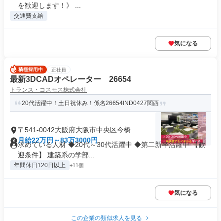
を歓迎します！》 ...
交通費支給
気になる
正社員
最新3DCADオペレーター 26654
トランス・コスモス株式会社
20代活躍中！土日祝休み！係名26654IND0427関西
〒541-0042大阪府大阪市中央区今橋
月給22万円～83万3000円
求めている人材 ◆20代～30代活躍中 ◆第二新卒活躍中 【歓
迎条件】 建築系の学部...
年間休日120日以上
+11個
気になる
この企業の類似求人を見る