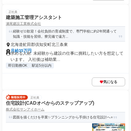
正社員
建築施工管理アシスタント
瀬尾建設工業株式会社
経験ゼロ歓迎！会社負担の育成制度で、専門学校に約2年間通って
知識・技能を習得。寮完備で遠方...
北海道虻田郡倶知安町北三条東
月給35万円
求める人材: 未経験から建設の仕事に挑戦したい方を想定して
います。 入社後は補助業...
即日勤務OK
駅近5分以内
気になる
正社員
住宅設計(CADオペからのステップアップ)
株式会社サンアイホーム
図面を描くだけを卒業✨プランニングから手掛ける住宅設計へ⭐