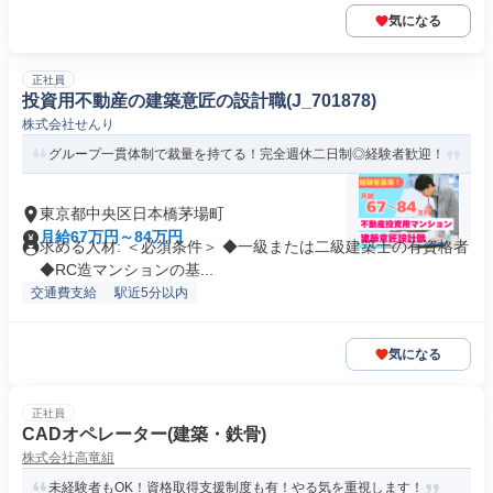
気になる
正社員
投資用不動産の建築意匠の設計職(J_701878)
株式会社せんり
グループ一貫体制で裁量を持てる！完全週休二日制◎経験者歓迎！
東京都中央区日本橋茅場町
月給67万円～84万円
求める人材: ＜必須条件＞ ◆一級または二級建築士の有資格者
◆RC造マンションの基...
交通費支給
駅近5分以内
気になる
正社員
CADオペレーター(建築・鉄骨)
株式会社高竜組
未経験者もOK！資格取得支援制度も有！やる気を重視します！