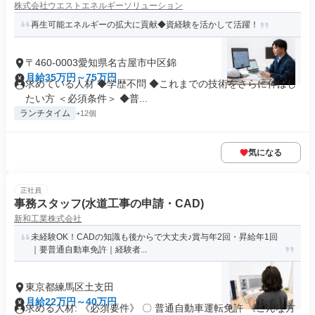
株式会社ウエストエネルギーソリューション
再生可能エネルギーの拡大に貢献◆資経験を活かして活躍！
〒460-0003愛知県名古屋市中区錦
月給35万円～75万円
求めている人材 ◆学歴不問 ◆これまでの技術をさらに伸ばし
たい方 ＜必須条件＞ ◆普...
ランチタイム
+12個
気になる
正社員
事務スタッフ(水道工事の申請・CAD)
新和工業株式会社
未経験OK！CADの知識も後からで大丈夫♪賞与年2回・昇給年1回
｜要普通自動車免許｜経験者...
東京都練馬区土支田
月給22万円～40万円
求める人材: 《必須要件》 〇 普通自動車運転免許 《こんな方