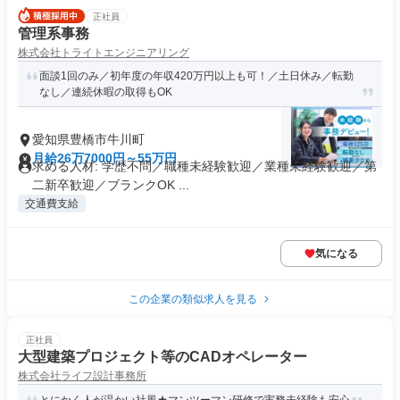
正社員
管理系事務
株式会社トライトエンジニアリング
面談1回のみ／初年度の年収420万円以上も可！／土日休み／転勤
なし／連続休暇の取得もOK
愛知県豊橋市牛川町
月給26万7000円～55万円
求める人材: 学歴不問／職種未経験歓迎／業種未経験歓迎／第
二新卒歓迎／ブランクOK ...
交通費支給
気になる
この企業の類似求人を見る
正社員
大型建築プロジェクト等のCADオペレーター
株式会社ライフ設計事務所