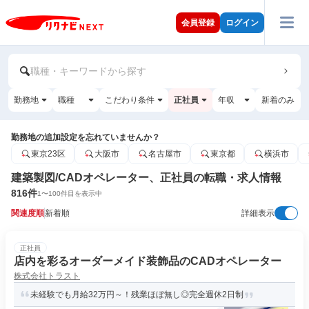
会員登録
ログイン
職種・キーワードから探す
勤務地
職種
こだわり条件
正社員
年収
新着のみ
勤務地の追加設定を忘れていませんか？
東京23区
大阪市
名古屋市
東京都
横浜市
建築製図/CADオペレーター、正社員の転職・求人情報
816
件
1
〜
100
件目を表示中
関連度順
新着順
詳細表示
正社員
店内を彩るオーダーメイド装飾品のCADオペレーター
株式会社トラスト
未経験でも月給32万円～！残業ほぼ無し◎完全週休2日制