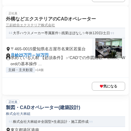
正社員
外構などエクステリアのCADオペレーター
三起総合エクステリア株式会社
大手ハウスメーカー専属案件✨残業ほぼなし✨年休120日/土日
〒465-0015愛知県名古屋市名東区若葉台
月給25万円～30万円
求めている人材 【必須条件】 ✅CADでの作図経験 ✅Excel、W
ordの基本操作 ...
主婦・主夫歓迎
+14個
気になる
正社員
製図・CADオペレーター(建築設計)
株式会社大林組
株式会社大林組＠全国型×生産設計・施工図作成
東京都港区港南