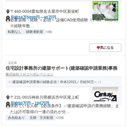
〒460-0004愛知県名古屋市中区新栄町
月給24万5000円～40万円
必要資格・経験 ＜必須＞ 設備CAD使用経験（T-fas・Rebro）
※経験年数...
転勤なし
経験者歓迎
+3個
気になる
正社員
住宅設計事務所の建築サポート(建築確認申請業務)事務
株式会社ＴＨコーポレーション
建築確認申請業務の経験必須！年休120日／月給50万～
〒231-0015神奈川県横浜市中区尾上町
月給50万円～100万円
求めている人材 【必須条件】 ✅建築確認申請の業務経験、ま
たは許可取得の一連の流れが分...
歩合給あり
主婦・主夫歓迎
+29個