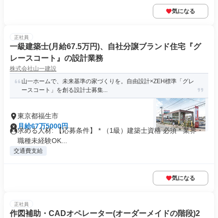
気になる
正社員
一級建築士(月給67.5万円)、自社分譲ブランド住宅『グ
レースコート』の設計業務
株式会社山一建設
山一ホームで、未来基準の家づくりを。自由設計×ZEH標準「グレ
ースコート」を創る設計士募集...
東京都福生市
月給67万5000円
求める人材: 【応募条件】 * （1級）建築士資格 必須 * 業界・
職種未経験OK...
交通費支給
気になる
正社員
作図補助・CADオペレーター(オーダーメイドの階段)2