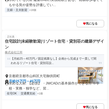
もやる気や姿勢を評価してい...
主婦・主夫歓迎
+18個
気になる
正社員
住宅設計|未経験歓迎|リゾート住宅・貸別荘の建築デザイ
ン
株式会社江州
【月給25～40万円／固定残業なし】企画から完成まで一貫して関
われるリゾート住宅・貸別荘設...
京都府京都市山科区大宅御供田町
月給25万円～40万円
求める人材: 【必須】 ・JWCADの基本操作ができる方 ※学
校・実務・独学など、習...
在宅OK
交通費支給
+1個
気になる