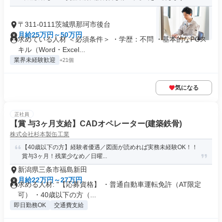
〒311-0111茨城県那珂市後台
月給25万円～50万円
求めている人材 ＜必須条件＞ ・学歴：不問 ・基本的なPCス
キル（Word・Excel...
業界未経験歓迎
+21個
気になる
正社員
【賞 与3ヶ月支給】CADオペレーター(建築鉄骨)
株式会社杉本製缶工業
【40歳以下の方】経験者優遇／図面が読めれば実務未経験OK！！
賞与3ヶ月！残業少なめ／日曜...
新潟県三条市福島新田
月給22万円～27万円
求める人材: "【応募資格】 ・普通自動車運転免許（AT限定
可） ・40歳以下の方（...
即日勤務OK
交通費支給