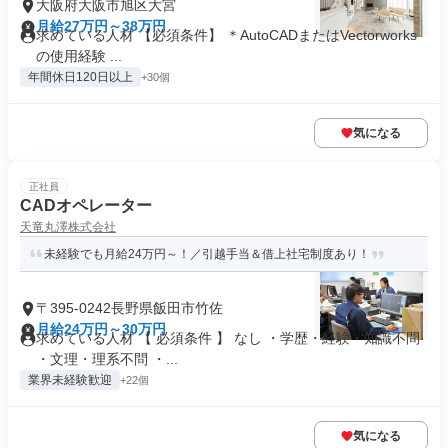
大阪府大阪市旭区大宮
月給27万円～38万円
求めている人材 【必須条件】 ＊AutoCADまたはVectorworks
の使用経験 ...
年間休日120日以上
+30個
気になる
正社員
CADオペレーター
天竜丸澤株式会社
未経験でも月給24万円～！／引越手当＆借上社宅制度あり！
〒395-0242長野県飯田市竹佐
月給24万円～30万円
求めている人材 【 必須条件 】 なし ・学歴・経験・知識不問
・文理・理系不問 ・...
業界未経験歓迎
+22個
気になる