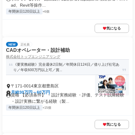
ad、Revit等操作...
年間休日120日以上
+6個
気になる
NEW
正社員
CADオペレーター・設計補助
株式会社トップエンジニアリング
《要実務経験》完全週休2日制／年間休日124日／借り上げ社宅あ
り／年収600万円以上可／賞...
〒171-0014東京都豊島区
月給30万円～60万円
資格 【必須条件】 ・設計実務経験 ・評価、テスト以降経験
・設計実務に繋がる経験（製...
年間休日120日以上
+15個
気になる