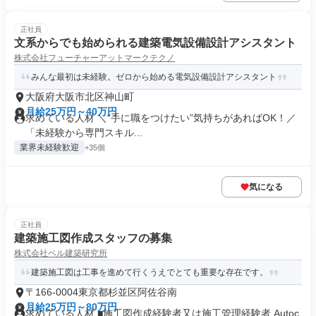
正社員
文系からでも始められる建築電気設備設計アシスタント
株式会社フューチャーアットマークテクノ
みんな最初は未経験。ゼロから始める電気設備設計アシスタント
大阪府大阪市北区神山町
月給25万円～40万円
求めている人材 ＼“手に職をつけたい”気持ちがあればOK！／
「未経験から専門スキル...
業界未経験歓迎
+35個
気になる
正社員
建築施工図作成スタッフの募集
株式会社ベル建築研究所
建築施工図は工事を進めて行くうえでとても重要な存在です。
〒166-0004東京都杉並区阿佐谷南
月給25万円～80万円
求めている人材 ■施工図作成経験者又は施工管理経験者 Autoc