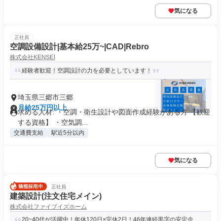
気になる
正社員
空調設備設計|基本給25万~|CAD|Rebro
株式会社KENSEI
経験者歓迎！空調設計の力を必要としています！
埼玉県三郷市三郷
月給25万円以上
求める人材: ・空調・衛生設計や図面作成経験がある方 【歓迎
する資格】 ・空気調...
交通費支給
駅近5分以内
気になる
正社員
建築設計(注文住宅メイン)
株式会社ファイブイズホーム
20~40代が活躍中！年休120日×完休2日！46年連続黒字の安定企