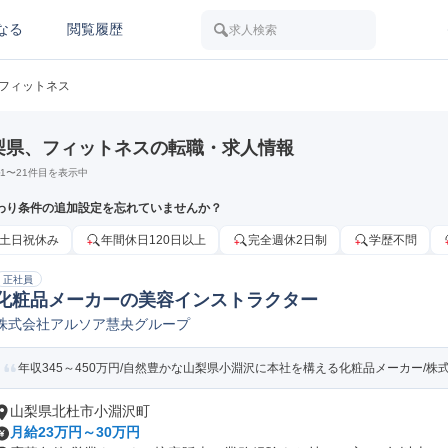
なる
閲覧履歴
求人検索
フィットネス
梨県、フィットネスの転職・求人情報
1
〜
21
件目を表示中
わり条件の追加設定を忘れていませんか？
土日祝休み
年間休日120日以上
完全週休2日制
学歴不問
正社員
化粧品メーカーの美容インストラクター
株式会社アルソア慧央グループ
年収345～450万円/自然豊かな山梨県小淵沢に本社を構える化粧品メーカー/株式
山梨県北杜市小淵沢町
月給23万円～30万円