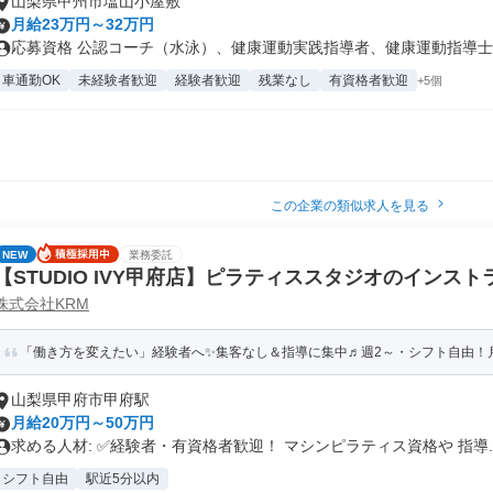
山梨県甲州市塩山小屋敷
月給23万円～32万円
応募資格 公認コーチ（水泳）、健康運動実践指導者、健康運動指導士、
車通勤OK
未経験者歓迎
経験者歓迎
残業なし
有資格者歓迎
+5個
この企業の類似求人を見る
NEW
業務委託
【STUDIO IVY甲府店】ピラティススタジオのインスト
株式会社KRM
「働き方を変えたい」経験者へ✨集客なし＆指導に集中♬週2～・シフト自由！
山梨県甲府市甲府駅
月給20万円～50万円
求める人材: ✅経験者・有資格者歓迎！ マシンピラティス資格や 指導..
シフト自由
駅近5分以内