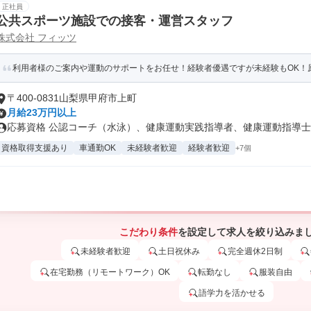
正社員
公共スポーツ施設での接客・運営スタッフ
株式会社 フィッツ
利用者様のご案内や運動のサポートをお任せ！経験者優遇ですが未経験もOK！原
〒400-0831山梨県甲府市上町
月給23万円以上
応募資格 公認コーチ（水泳）、健康運動実践指導者、健康運動指導士、
資格取得支援あり
車通勤OK
未経験者歓迎
経験者歓迎
+7個
こだわり条件
を設定して求人を絞り込みま
未経験者歓迎
土日祝休み
完全週休2日制
在宅勤務（リモートワーク）OK
転勤なし
服装自由
語学力を活かせる