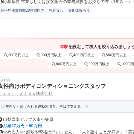
応募条件 営業もしくは接客販売の業務経験をお持ちの方（1年以上） 学.
月平均残業時間20時間以内
転勤なし
長期休暇あり
年収
を設定して求人を絞り込みましょ
200万円以上
300万円以上
400万円以上
500万円以上
800万円以上
900万円以上
1000
正社員
女性向けボディコンディショニングスタッフ
ｒｅｐｉｌａｔｅｓ株式会社
無理なく続けられる運動習慣を、そばで支える。
山梨県南アルプス市小笠原
月給27万円～50万円
求める人材: 経験や資格は問いません。 「人と話すことが好き」「美容.