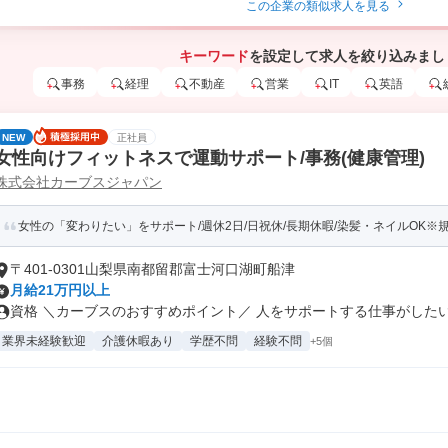
この企業の類似求人を見る
キーワード
を設定して求人を絞り込みまし
事務
経理
不動産
営業
IT
英語
NEW
正社員
女性向けフィットネスで運動サポート/事務(健康管理)
株式会社カーブスジャパン
女性の「変わりたい」をサポート/週休2日/日祝休/長期休暇/染髪・ネイルOK※
〒401-0301山梨県南都留郡富士河口湖町船津
月給21万円以上
資格 ＼カーブスのおすすめポイント／ 人をサポートする仕事がしたい…
業界未経験歓迎
介護休暇あり
学歴不問
経験不問
+5個