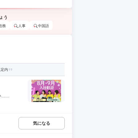
ょう
総務
人事
中国語
規定内
...
気になる