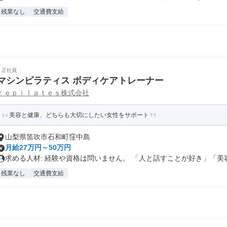
残業なし
交通費支給
正社員
マシンピラティス ボディケアトレーナー
ｒｅｐｉｌａｔｅｓ株式会社
美容と健康、どちらも大切にしたい女性をサポート
山梨県笛吹市石和町窪中島
月給27万円～50万円
求める人材: 経験や資格は問いません。 「人と話すことが好き」「美容.
残業なし
交通費支給