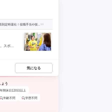
則定時退社！役職手当や技...
スポ...
気になる
しょう
年間休日120日以上
年齢不問
学歴不問