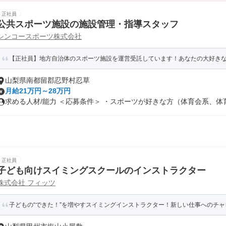
正社員
公共スポーツ施設の施設管理・指導スタッフ
シンコースポーツ株式会社
【正社員】地方自治体のスポーツ施設を運営受託しています！あなたの大好きな「
山梨県南都留郡忍野村忍草
月給21万円～28万円
求める人材/能力 ＜応募条件＞ ・スポーツが好きな方（体育会系、体育学
正社員
子ども向けスイミングスクールのインストラクター
株式会社 フィッツ
子どもの“できた！”を増やすスイミングインストラクター！新しい仕事へのチャレ