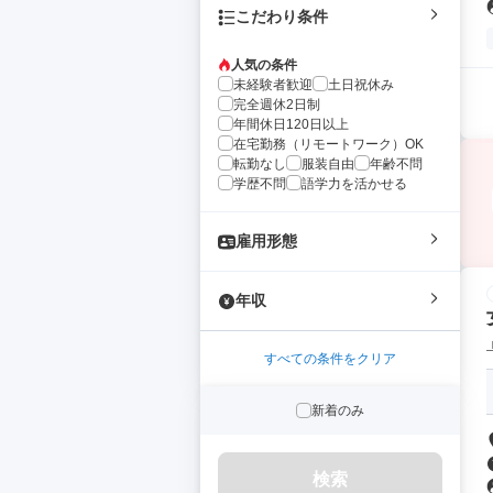
こだわり条件
人気の条件
未経験者歓迎
土日祝休み
完全週休2日制
年間休日120日以上
在宅勤務（リモートワーク）OK
転勤なし
服装自由
年齢不問
学歴不問
語学力を活かせる
雇用形態
年収
すべての条件をクリア
新着のみ
検索