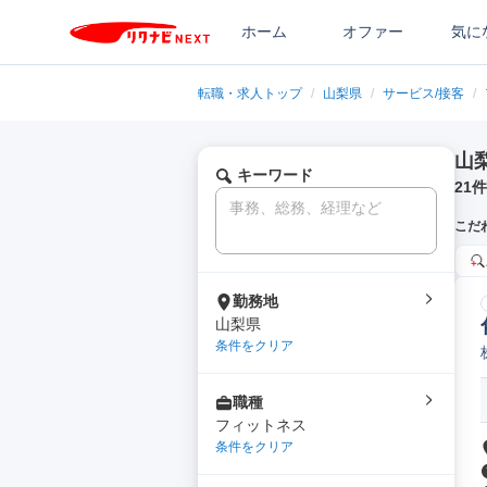
ホーム
オファー
気に
転職・求人トップ
/
山梨県
/
サービス/接客
/
山
キーワード
21
件
こだ
勤務地
山梨県
条件をクリア
職種
フィットネス
条件をクリア