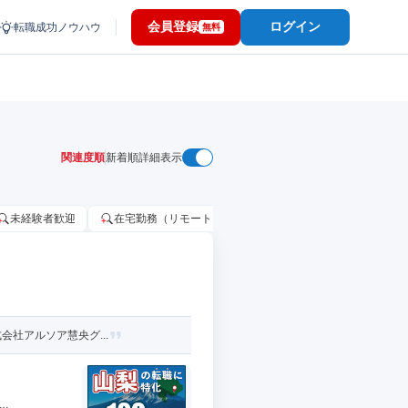
会員登録
ログイン
転職成功ノウハウ
無料
関連度順
新着順
詳細表示
未経験者歓迎
在宅勤務（リモートワーク）OK
家賃補助・住宅手当
会社アルソア慧央グ...