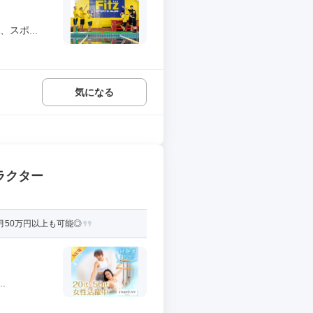
スポ...
気になる
ラクター
月50万円以上も可能◎
.