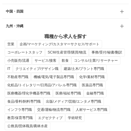
中国・四国
九州・沖縄
職種から求人を探す
営業
企画/マーケティング/カスタマーサクセス/サポート
コーポレートスタッフ
SCM/生産管理/購買/物流
事務/受付/秘書/翻訳
小売販売/流通
サービス/接客
飲食
コンサル/士業/リサーチャー
IT
クリエイティブ/デザイン職
建築/土木/プラント専門職
不動産専門職
機械/電気/電子製品専門職
化学/素材専門職
化粧品/トイレタリー/日用品/アパレル専門職
医薬品専門職
医療機器/理化学機器専門職
医療/福祉専門職
金融専門職
食品/香料/飼料専門職
出版/メディア/芸能/エンタメ専門職
インフラ専門職
交通/運輸/物流専門職
人材サービス専門職
教育/保育専門職
エグゼクティブ
学術研究
公務員/団体職員/農林水産