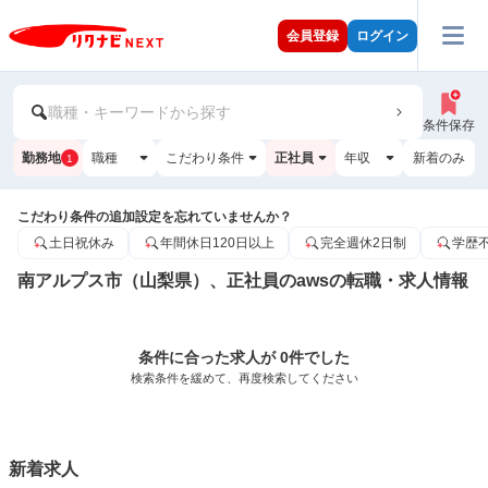
会員登録
ログイン
職種・キーワードから探す
条件保存
勤務地
職種
こだわり条件
正社員
年収
新着のみ
1
こだわり条件の追加設定を忘れていませんか？
土日祝休み
年間休日120日以上
完全週休2日制
学歴
南アルプス市（山梨県）、正社員のawsの転職・求人情報
条件に合った求人が 0件でした
検索条件を緩めて、再度検索してください
新着求人