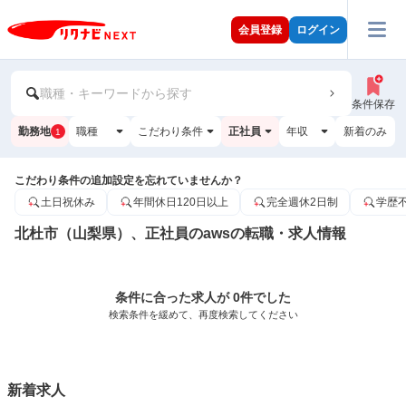
会員登録
ログイン
職種・キーワードから探す
条件保存
勤務地
職種
こだわり条件
正社員
年収
新着のみ
1
こだわり条件の追加設定を忘れていませんか？
土日祝休み
年間休日120日以上
完全週休2日制
学歴
北杜市（山梨県）、正社員のawsの転職・求人情報
条件に合った求人が 0件でした
検索条件を緩めて、再度検索してください
新着求人