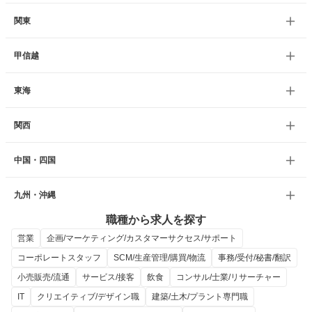
関東
甲信越
東海
関西
中国・四国
九州・沖縄
職種から求人を探す
営業
企画/マーケティング/カスタマーサクセス/サポート
コーポレートスタッフ
SCM/生産管理/購買/物流
事務/受付/秘書/翻訳
小売販売/流通
サービス/接客
飲食
コンサル/士業/リサーチャー
IT
クリエイティブ/デザイン職
建築/土木/プラント専門職