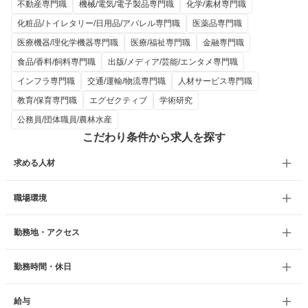
不動産専門職
機械/電気/電子製品専門職
化学/素材専門職
化粧品/トイレタリー/日用品/アパレル専門職
医薬品専門職
医療機器/理化学機器専門職
医療/福祉専門職
金融専門職
食品/香料/飼料専門職
出版/メディア/芸能/エンタメ専門職
インフラ専門職
交通/運輸/物流専門職
人材サービス専門職
教育/保育専門職
エグゼクティブ
学術研究
公務員/団体職員/農林水産
こだわり条件から求人を探す
求める人材
職場環境
勤務地・アクセス
勤務時間・休日
給与