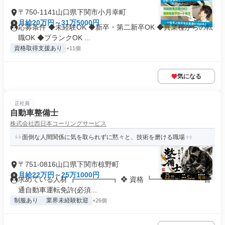
〒750-1141山口県下関市小月幸町
月給20万円～31万5000円
応募条件 ◆未経験OK ◆新卒・第二新卒OK ◆異業種からの転
職OK ◆ブランクOK ...
資格取得支援あり
+11個
気になる
正社員
自動車整備士
株式会社西日本コーリングサービス
面倒な人間関係に気を取られずに黙々と、技術を磨ける職場
〒751-0816山口県下関市椋野町
月給22万円～25万1000円
求めている人材 ┏━━━━━┓ ❖ 資格 ┗━━━━━┛ ・普
通自動車運転免許(必須...
制服あり
業界未経験歓迎
+26個