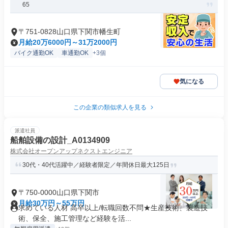
65
〒751-0828山口県下関市幡生町
月給20万6000円～31万2000円
バイク通勤OK
車通勤OK
+3個
気になる
この企業の類似求人を見る
派遣社員
船舶設備の設計_A0134909
株式会社オープンアップネクストエンジニア
30代・40代活躍中／経験者限定／年間休日最大125日
〒750-0000山口県下関市
月給30万円～55万円
求めている人材 高卒以上/転職回数不問★生産技術、製造技
術、保全、施工管理など経験を活...