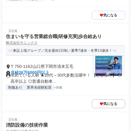
気になる
正社員
住まいを守る営業総合職|研修充実|歩合給あり
株式会社サニックス
東証上場グループ／完全週休2日制／夏季7連休・冬季13連休！
〒750-1162山口県下関市清末五毛
月給26万6000円以上
求めている人材 ★20代～30代多数活躍中！ 【応募条件】 ◎
高卒以上 ◎普通自動車...
制服あり
業界未経験歓迎
+36個
気になる
正社員
消防設備の技術作業