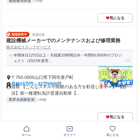
無期雇用派遣
+19個
気になる
派遣社員
建設機械メーカーでのメンテナンスおよび修理業務
株式会社スタッフサービス
年間休日125日以上・月残業10時間以内・年間80,000件のプロジ
ェクト（2023年度実...
〒750-0005山口県下関市唐戸町
月給23万円～32万5500円
資格 【こんなスキルや経験のある方を歓迎します！】 【必
須】第一種運転免許普通自動車【...
業界未経験歓迎
+30個
気になる
正社員
ホーム
オファー
気になる