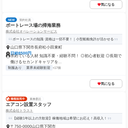
気になる
NEW
契約社員
ボートレース場の掃海業務
株式会社オペレーションサービス
ポートレースの知識･資格は一切不要！｜小型船舶免許が活かせる
山口県下関市長府松小田東町
日給8500円
求めている人材 知識不要・経験不問！ ◎初心者歓迎 ◎長期で
働けるセカンドキャリアを...
制服あり
業界未経験歓迎
+17個
気になる
業務委託
エアコン設置スタッフ
株式会社トラスト
【経験1年以上の方歓迎】稼働地域は希望にお応え！高収入！
〒750-0000山口県下関市