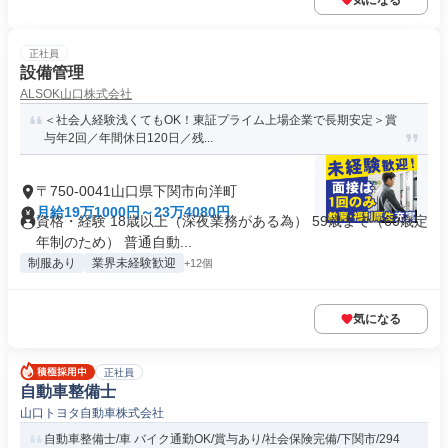
気になる
正社員
設備管理
ALSOK山口株式会社
＜社会人経験浅くてもOK！東証プライム上場企業で長期安定＞賞
与年2回／年間休日120日／残...
〒750-0041山口県下関市向洋町
月給19万1000円～23万4080円
資格・経験 18歳以上（深夜業務がある為） 59歳まで（60歳定
年制のため） 普通自動...
制服あり
業界未経験歓迎
+12個
気になる
正社員
自動車整備士
山口トヨタ自動車株式会社
自動車整備士/車 バイク通勤OK/賞与あり/社会保険完備/下関市/294