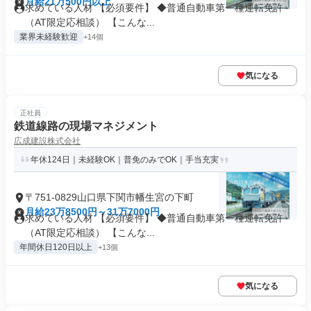
月給21万500円以上
求めている人材 【必須要件】 ◆普通自動車第一種運転免許
（AT限定応相談） 【こんな...
業界未経験歓迎
+14個
気になる
正社員
鉄道線路の現場マネジメント
広成建設株式会社
年休124日｜未経験OK｜普免のみでOK｜手当充実
〒751-0829山口県下関市幡生宮の下町
月給23万8500円～31万7000円
求めている人材 【必須要件】 ◆普通自動車第一種運転免許
（AT限定応相談） 【こんな...
年間休日120日以上
+13個
気になる