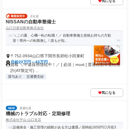
気になる
正社員
NISSANの自動車整備士
山口日産自動車株式会社
.＼この夏、心機一転の転職！／ 自動車整備士資格お持ちの方歓
迎！県外への転勤無し！誰もが知...
〒752-0934山口県下関市長府松小田東町
月給20万円～43万円
資格 ＼中途採用強化中！／ [ 必須｜must ] 普通自動車運転免
許(AT限定可) ...
賞与あり
交通費支給
気になる
NEW
派遣社員
機械のトラブル対応・定期修理
株式会社平山 山口支店
設備保全・施工管理の経験がある方は優遇／高時給1650円◎月収3