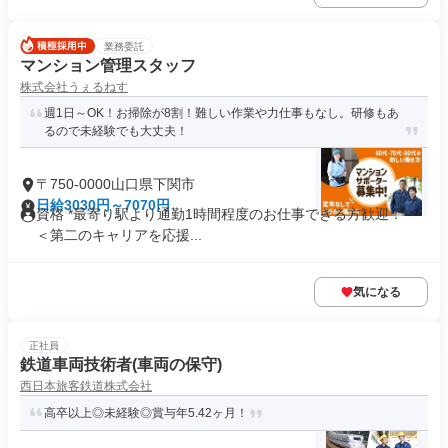
業務委託
マンション管理スタッフ
株式会社うぇるねす
週1日～OK！お掃除が8割！難しい作業や力仕事もなし。研修もあ
るので未経験でも大丈夫！
〒750-0000山口県下関市
日給3030円～7070円
資格 *最寄り駅より通勤1時間程度のお仕事できる方歓迎！* *
＜第二のキャリアを応援...
気になる
正社員
鉄道車両技術者(車両の保守)
西日本旅客鉄道株式会社
高卒以上◎未経験◎賞与年5.42ヶ月！