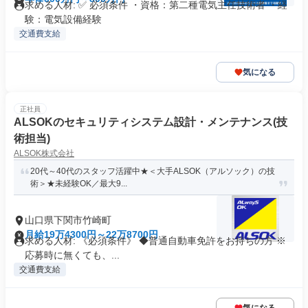
求める人材: ✅ 必須条件 ・資格：第二種電気主任技術者 ・経
験：電気設備経験
交通費支給
気になる
正社員
ALSOKのセキュリティシステム設計・メンテナンス(技
術担当)
ALSOK株式会社
20代～40代のスタッフ活躍中★＜大手ALSOK（アルソック）の技
術＞★未経験OK／最大9...
山口県下関市竹崎町
月給19万4300円～22万8700円
求める人材: 《必須条件》 ◆普通自動車免許をお持ちの方 ※
応募時に無くても、...
交通費支給