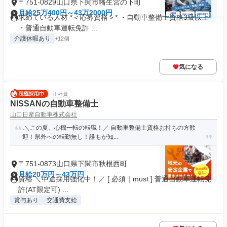
〒751-0829山口県下関市幡生宮の下町
月給25万400円～43万2000円
求めている人材 *＜応募資格＞* ・自動車整備士資格3級以上
・普通自動車運転免許 ...
介護休暇あり
+12個
気になる
正社員
NISSANの自動車整備士
山口日産自動車株式会社
.＼この夏、心機一転の転職！／ 自動車整備士資格お持ちの方歓
迎！県外への転勤無し！誰もが知...
〒751-0873山口県下関市秋根西町
月給20万円～43万円
資格 ＼中途採用強化中！／ [ 必須｜must ] 普通自動車運転免
許(AT限定可) ...
賞与あり
交通費支給