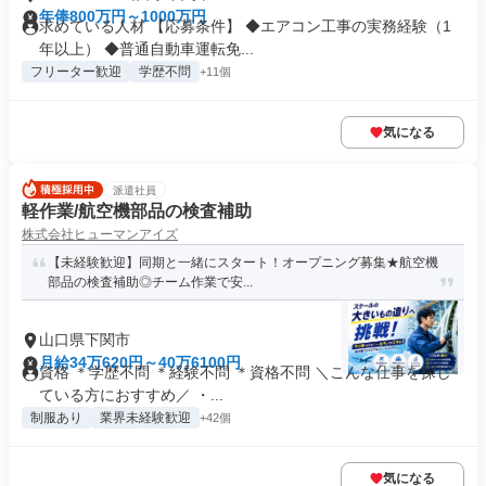
年俸800万円～1000万円
求めている人材 【応募条件】 ◆エアコン工事の実務経験（1
年以上） ◆普通自動車運転免...
フリーター歓迎
学歴不問
+11個
気になる
派遣社員
軽作業/航空機部品の検査補助
株式会社ヒューマンアイズ
【未経験歓迎】同期と一緒にスタート！オープニング募集★航空機
部品の検査補助◎チーム作業で安...
山口県下関市
月給34万620円～40万6100円
資格 ＊学歴不問 ＊経験不問 ＊資格不問 ＼こんな仕事を探し
ている方におすすめ／ ・...
制服あり
業界未経験歓迎
+42個
気になる