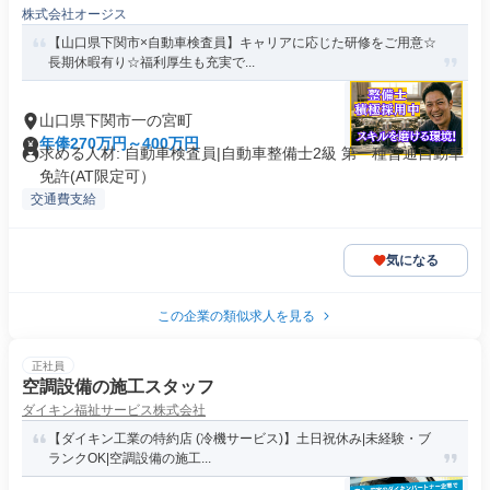
株式会社オージス
【山口県下関市×自動車検査員】キャリアに応じた研修をご用意☆
長期休暇有り☆福利厚生も充実で...
山口県下関市一の宮町
年俸270万円～400万円
求める人材: 自動車検査員|自動車整備士2級 第一種普通自動車
免許(AT限定可）
交通費支給
気になる
この企業の類似求人を見る
正社員
空調設備の施工スタッフ
ダイキン福祉サービス株式会社
【ダイキン工業の特約店 (冷機サービス)】土日祝休み|未経験・ブ
ランクOK|空調設備の施工...