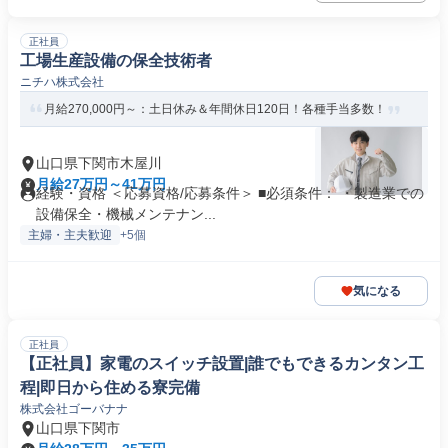
正社員
工場生産設備の保全技術者
ニチハ株式会社
月給270,000円～：土日休み＆年間休日120日！各種手当多数！
山口県下関市木屋川
月給27万円～41万円
経験・資格 ＜応募資格/応募条件＞ ■必須条件： ・製造業での
設備保全・機械メンテナン...
主婦・主夫歓迎
+5個
気になる
正社員
【正社員】家電のスイッチ設置|誰でもできるカンタン工
程|即日から住める寮完備
株式会社ゴーバナナ
山口県下関市