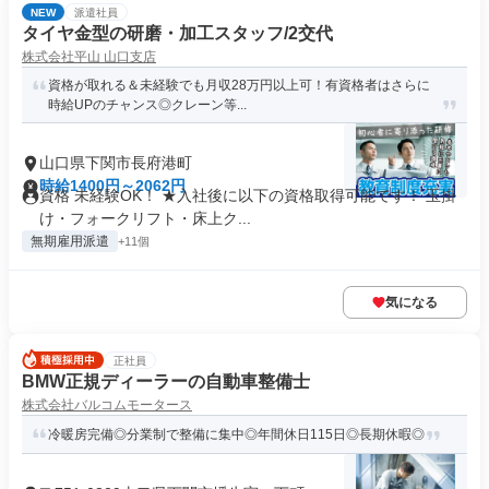
NEW
派遣社員
タイヤ金型の研磨・加工スタッフ/2交代
株式会社平山 山口支店
資格が取れる＆未経験でも月収28万円以上可！有資格者はさらに
時給UPのチャンス◎クレーン等...
山口県下関市長府港町
時給1400円～2062円
資格 未経験OK！ ★入社後に以下の資格取得可能です！ 玉掛
け・フォークリフト・床上ク...
無期雇用派遣
+11個
気になる
正社員
BMW正規ディーラーの自動車整備士
株式会社バルコムモータース
冷暖房完備◎分業制で整備に集中◎年間休日115日◎長期休暇◎