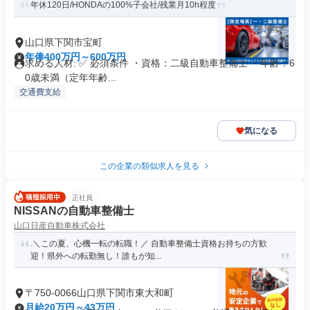
年休120日/HONDAの100%子会社/残業月10h程度
山口県下関市宝町
年俸400万円～600万円
求める人材: ✅ 必須条件 ・資格：二級自動車整備士 ・年齢：6
0歳未満（定年年齢...
交通費支給
気になる
この企業の類似求人を見る
正社員
NISSANの自動車整備士
山口日産自動車株式会社
.＼この夏、心機一転の転職！／ 自動車整備士資格お持ちの方歓
迎！県外への転勤無し！誰もが知...
〒750-0066山口県下関市東大和町
月給20万円～43万円