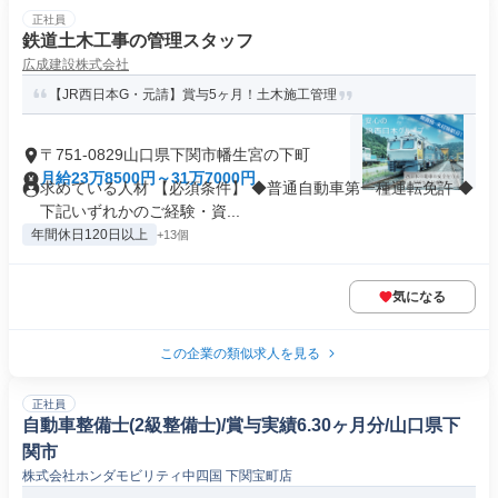
正社員
鉄道土木工事の管理スタッフ
広成建設株式会社
【JR西日本G・元請】賞与5ヶ月！土木施工管理
〒751-0829山口県下関市幡生宮の下町
月給23万8500円～31万7000円
求めている人材 【必須条件】 ◆普通自動車第一種運転免許 ◆
下記いずれかのご経験・資...
年間休日120日以上
+13個
気になる
この企業の類似求人を見る
正社員
自動車整備士(2級整備士)/賞与実績6.30ヶ月分/山口県下
関市
株式会社ホンダモビリティ中四国 下関宝町店