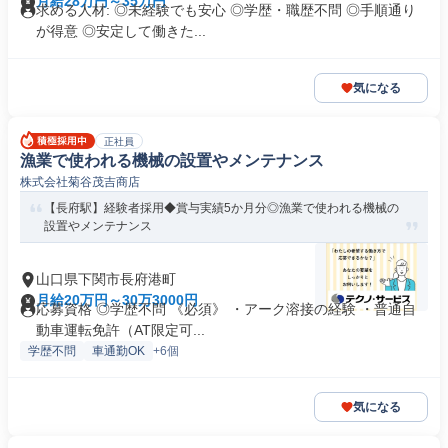
月給28万円～35万円
求める人材: ◎未経験でも安心 ◎学歴・職歴不問 ◎手順通り
が得意 ◎安定して働きた...
気になる
正社員
漁業で使われる機械の設置やメンテナンス
株式会社菊谷茂吉商店
【長府駅】経験者採用◆賞与実績5か月分◎漁業で使われる機械の
設置やメンテナンス
山口県下関市長府港町
月給20万円～30万3000円
応募資格 ◎学歴不問 《必須》 ・アーク溶接の経験 ・普通自
動車運転免許（AT限定可...
学歴不問
車通勤OK
+6個
気になる