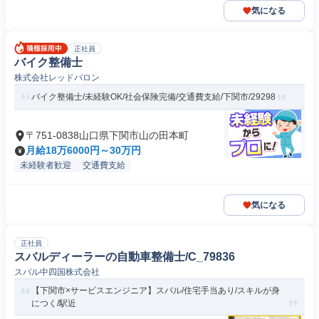
気になる
正社員
バイク整備士
株式会社レッドバロン
バイク整備士/未経験OK/社会保険完備/交通費支給/下関市/29298
〒751-0838山口県下関市山の田本町
月給18万6000円～30万円
未経験者歓迎
交通費支給
気になる
正社員
スバルディーラーの自動車整備士/C_79836
スバル中四国株式会社
【下関市×サービスエンジニア】スバル/住宅手当あり/スキルが身
につく/駅近