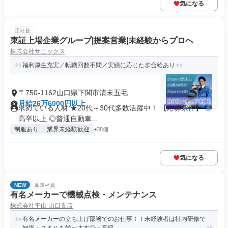
気になる
正社員
東証上場企業グループ|提案営業|未経験からプロへ
株式会社サニックス
福利厚生充実／転職回数不問／実績に応じた歩合給あり
〒750-1162山口県下関市清末五毛
月給26万6000円以上
求めている人材 ★20代～30代多数活躍中！ 【応募条件】 ◎
高卒以上 ◎普通自動車...
制服あり
業界未経験歓迎
+38個
気になる
NEW
派遣社員
有名メーカーで機械点検・メンテナンス
株式会社平山 山口支店
有名メーカーの立ち上げ部署でのお仕事！！未経験者は社内研修で