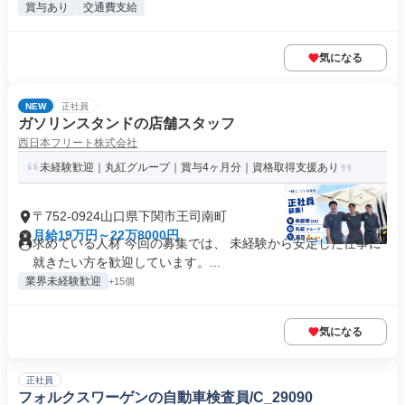
賞与あり
交通費支給
気になる
NEW
正社員
ガソリンスタンドの店舗スタッフ
西日本フリート株式会社
未経験歓迎｜丸紅グループ｜賞与4ヶ月分｜資格取得支援あり
〒752-0924山口県下関市王司南町
月給19万円～22万8000円
求めている人材 今回の募集では、 未経験から安定した仕事に
就きたい方を歓迎しています。...
業界未経験歓迎
+15個
気になる
正社員
フォルクスワーゲンの自動車検査員/C_29090