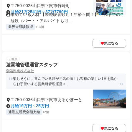
〒750-0025山口県下関市竹崎町
月給21万2541円～37万7790円
求めている人材 【未経験者歓迎！年齢不問！】 これまでのご
経験（パート・アルバイトも可...
業界未経験歓迎
+13個
気になる
正社員
遊園地管理運営スタッフ
泉陽興業株式会社
楽しそうに、喜んでいる顔が元気の源！お客様の楽しい1日を陰か
らお手伝いする営業所管理運営ス...
〒750-0036山口県下関市あるかぽーと
月給19万円～25万円
通勤交通費全額支給
+2個
気になる