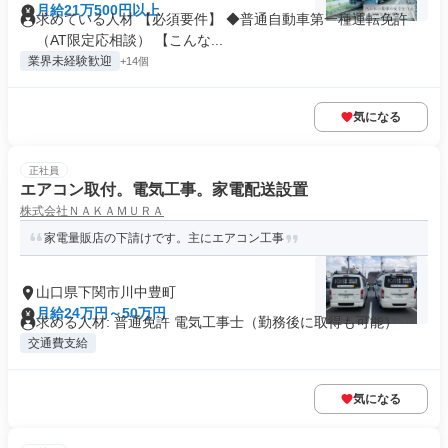
月給21万500円以上
求めている人材 【必須要件】 ◆普通自動車第一種運転免許
（AT限定応相談） 【こんな...
業界未経験歓迎
+14個
気になる
正社員
エアコン取付。電気工事。家電配送設置
株式会社ＮＡＫＡＭＵＲＡ
家電量販店の下請けです。主にエアコン工事
山口県下関市川中豊町
月給24万円～50万円
求める人材: 普通免許 電気工事士（勤務後に取得も可能）
交通費支給
気になる