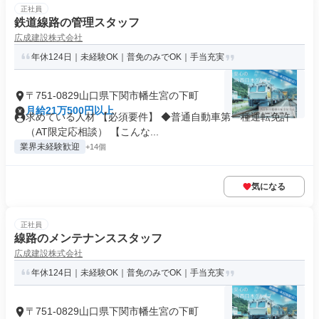
正社員
鉄道線路の管理スタッフ
広成建設株式会社
年休124日｜未経験OK｜普免のみでOK｜手当充実
〒751-0829山口県下関市幡生宮の下町
月給21万500円以上
求めている人材 【必須要件】 ◆普通自動車第一種運転免許
（AT限定応相談） 【こんな...
業界未経験歓迎
+14個
気になる
正社員
線路のメンテナンススタッフ
広成建設株式会社
年休124日｜未経験OK｜普免のみでOK｜手当充実
〒751-0829山口県下関市幡生宮の下町