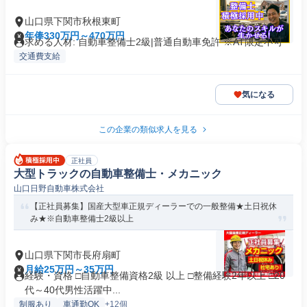
山口県下関市秋根東町
年俸330万円～470万円
求める人材: 自動車整備士2級|普通自動車免許 ※AT限定不可
交通費支給
気になる
この企業の類似求人を見る
正社員
大型トラックの自動車整備士・メカニック
山口日野自動車株式会社
【正社員募集】国産大型車正規ディーラーでの一般整備★土日祝休
み★※自動車整備士2級以上
山口県下関市長府扇町
月給25万円～35万円
経験・資格 □自動車整備資格2級 以上 □整備経験2年以上 □20
代～40代男性活躍中...
制服あり
車通勤OK
+12個