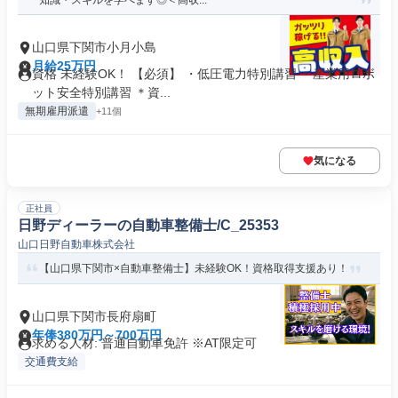
知識・スキルを学べます◎＜高収...
山口県下関市小月小島
月給25万円
資格 未経験OK！ 【必須】 ・低圧電力特別講習 ・産業用ロボ
ット安全特別講習 ＊資...
無期雇用派遣
+11個
気になる
正社員
日野ディーラーの自動車整備士/C_25353
山口日野自動車株式会社
【山口県下関市×自動車整備士】未経験OK！資格取得支援あり！
山口県下関市長府扇町
年俸380万円～700万円
求める人材: 普通自動車免許 ※AT限定可
交通費支給