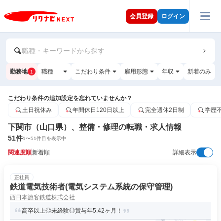
会員登録
ログイン
職種・キーワードから探す
勤務地
職種
こだわり条件
雇用形態
年収
新着のみ
1
こだわり条件の追加設定を忘れていませんか？
土日祝休み
年間休日120日以上
完全週休2日制
学歴
下関市（山口県）、整備・修理の転職・求人情報
51
件
1
〜
51
件目を表示中
関連度順
新着順
詳細表示
正社員
鉄道電気技術者(電気システム系統の保守管理)
西日本旅客鉄道株式会社
高卒以上◎未経験◎賞与年5.42ヶ月！