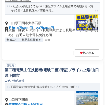
ALSOK山口株式会社
＜社会人経験浅くてもOK！東証プライム上場企業で長期安定＞賞
与年2回／土日祝休み／資格取得...
山口県下関市大字石原
月給18万5000円～23万6960円
資格・経験 40歳以下（長期勤続による長期キャリア形成のた
め） 普通自動車運転免許必須...
制服あり
業界未経験歓迎
+11個
気になる
正社員
第二種電気主任技術者(電験二種)/東証プライム上場/山口
県下関市
ニチハ株式会社
工場設備の維持管理/賞与実績4.80ヶ月分/年休120日
山口県下関市
年俸500万円～800万円