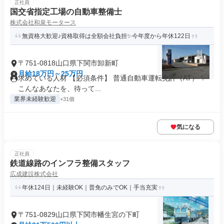
正社員
国交省指定工場の自動車整備士
株式会社和泉モータース
無資格大歓迎♪資格取得は全額会社負担✨今年度から年休122日
〒751-0818山口県下関市卸新町
月給18万円～25万円
求めている人材 【必須条件】 普通自動車運転免許（AT） ✨
こんなあなたを、待って...
業界未経験歓迎
+31個
気になる
正社員
鉄道線路のインフラ整備スタッフ
広成建設株式会社
年休124日｜未経験OK｜普免のみでOK｜手当充実
〒751-0829山口県下関市幡生宮の下町