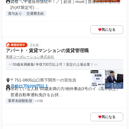
資格 ＼中途採用強化中！／ [ 必須｜must ] 普通自動車運転免
許(AT限定可) ...
賞与あり
交通費支給
気になる
正社員
アパート・賃貸マンションの賃貸管理職
東建コーポレーション株式会社
50歳未満募集/ 年収700万以上可！安定の上場企業！
〒751-0805山口県下関市一の宮住吉
月給21万6200円以上
求めている人材 50歳未満の方/例外事由3号のイ（高卒以上）
普通自動車運転免許をお持...
業界未経験歓迎
+15個
気になる