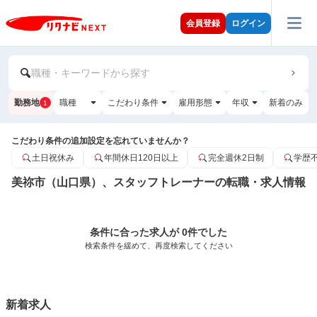
会員登録
ログイン
職種・キーワードから探す
勤務地
職種
こだわり条件
雇用形態
年収
新着のみ
1
こだわり条件の追加設定を忘れていませんか？
土日祝休み
年間休日120日以上
完全週休2日制
学歴
美祢市（山口県）、スタッフトレーナーの転職・求人情報
条件に合った求人が 0件でした
検索条件を緩めて、再度検索してください
新着求人