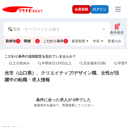
会員登録
ログイン
職種・キーワードから探す
条件保存
勤務地
職種
こだわり条件
雇用形態
年収
新着のみ
1
1
1
こだわり条件の追加設定を忘れていませんか？
土日祝休み
年間休日120日以上
完全週休2日制
学歴
光市（山口県）、クリエイティブ/デザイン職、女性が活
躍中の転職・求人情報
条件に合った求人が 0件でした
検索条件を緩めて、再度検索してください