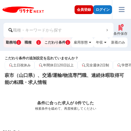
会員登録
ログイン
職種・キーワードから探す
条件保存
勤務地
職種
こだわり条件
雇用形態
年収
新着のみ
1
1
1
こだわり条件の追加設定を忘れていませんか？
土日祝休み
年間休日120日以上
完全週休2日制
学歴
萩市（山口県）、交通/運輸/物流専門職、連続休暇取得可
能の転職・求人情報
条件に合った求人が 0件でした
検索条件を緩めて、再度検索してください