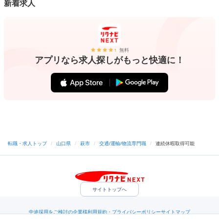
新着求人
無料
アプリなら求人探しがもっと快適に！
転職・求人トップ
/
山口県
/
萩市
/
交通/運輸/物流専門職
/
連続休暇取得可能
サイトトップへ
中途採用をご検討の企業様
利用規約・プライバシーポリシー
サイトマップ