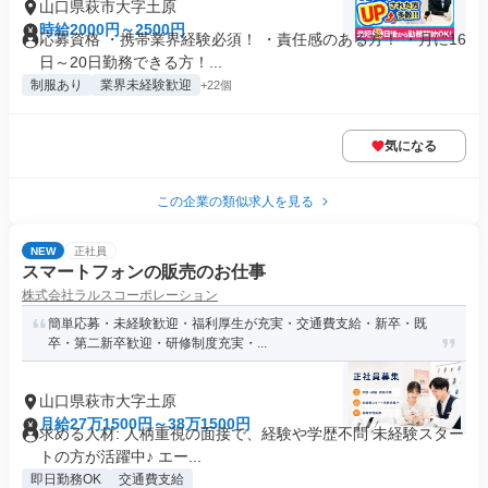
山口県萩市大字土原
時給2000円～2500円
応募資格 ・携帯業界経験必須！ ・責任感のある方！ ・月に16
日～20日勤務できる方！...
制服あり
業界未経験歓迎
+22個
気になる
この企業の類似求人を見る
NEW
正社員
スマートフォンの販売のお仕事
株式会社ラルスコーポレーション
簡単応募・未経験歓迎・福利厚生が充実・交通費支給・新卒・既
卒・第二新卒歓迎・研修制度充実・...
山口県萩市大字土原
月給27万1500円～38万1500円
求める人材: 人柄重視の面接で、経験や学歴不問 未経験スター
トの方が活躍中♪ エー...
即日勤務OK
交通費支給