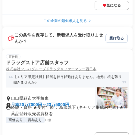
気になる
この企業の類似求人を見る
この条件を保存して、新着求人を受け取りませ
受け取る
んか？
正社員
ドラッグストア店舗スタッフ
株式会社ツルハグループドラッグ＆ファーマシー西日本
【エリア限定社員】転居を伴う転勤はありません。地元に根を張り
働きませんか♪
山口県萩市大字椿東
月給20万7000円～23万5000円
経験・資格 ★受付年齢：35歳以下 (キャリア形成のため) ★医
薬品登録販売者資格を...
研修あり
賞与あり
+2個