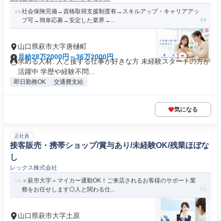
社会保険完備→資格取得支援制度有→スキルアップ・キャリアアッ
プ可→簡単応募→安定した業界→...
山口県萩市大字唐樋町
月給28万2000円～36万2000円
求める人材: 人と接する仕事が好きな方 未経験スタートの方が
活躍中 学歴や経験不問...
即日勤務OK
交通費支給
気になる
正社員
接客販売・携帯ショップ/賞与あり/未経験OK/残業ほぼな
し
レックス株式会社
＜萩市大字＞マイカー通勤OK！ご来店されるお客様のサポート業
務をお任せします◎人と関わる仕...
山口県萩市大字土原