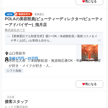
気になる
NEW
業務委託
POLAの美容部員(ビューティーディレクター/ビューティ
ーアドバイザー)_指月店
株式会社ポーラ
【業務委託でも制度充実】週1〜OK／未経験歓迎／最新コスメをイ
チ早くお試し♪お客様も自分も...
山口県萩市
月給3万円～25万円
求める人材: ☆未経験歓迎・無資格応募OK・年齢不問☆ 美容
が好き・メイクが好き・人...
シフト自由
気になる
正社員
接客スタッフ
レックス株式会社