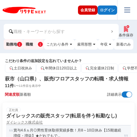
会員登録
ログイン
職種・キーワードから探す
条件保存
勤務地
職種
こだわり条件
雇用形態
年収
新着のみ
1
1
こだわり条件の追加設定を忘れていませんか？
土日祝休み
年間休日120日以上
完全週休2日制
学歴
萩市（山口県）、販売/フロアスタッフの転職・求人情報
11
件
1
〜
11
件目を表示中
関連度順
新着順
詳細表示
正社員
ダイレックスの販売スタッフ(転居を伴う転勤なし)
ダイレックス株式会社
賞与4.6ヵ月◎男性育休取得実績多数！月8～10日休み【15期連続
増収・増益】★だれでもで...