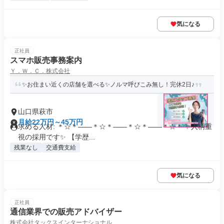
気になる
正社員
スマホ販売事務案内
Ｙ．Ｗ．Ｃ．株式会社
✨お住まい近くの店舗を選べる✨ノルマ呼びこみ無し！完休2日♪
山口県萩市
月給22万円～45万円
求める人材: ＊☆＊――＊☆＊――＊☆＊――＊☆＊ ✨人柄重
視の採用です✨ 【学歴...
残業なし
交通費支給
気になる
正社員
通信業界での販売アドバイザー
株式会社タックスインターナショナル