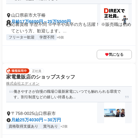
山口県萩市大字椿
月給17万6600円～25万5500円
応募資格 学歴不問 ※中卒や高卒の方も活躍！ ※販売職は初め
てという方、歓迎します。...
フリーター歓迎
学歴不問
+6個
気になる
正社員
家電量販店のショップスタッフ
株式会社エディオン
働きやすさが自慢の職場◎最新家電にいつでも触れられる環境で
す。割引制度などの嬉しい待遇もあ...
〒758-0025山口県萩市
月給25万4030円～30万円
資格取得支援あり
賞与あり
+2個