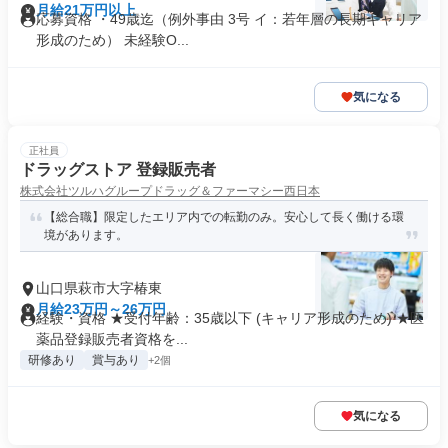
月給21万円以上
応募資格 ・49歳迄（例外事由 3号 イ：若年層の長期キャリア
形成のため） 未経験O...
気になる
正社員
ドラッグストア 登録販売者
株式会社ツルハグループドラッグ＆ファーマシー西日本
【総合職】限定したエリア内での転勤のみ。安心して長く働ける環
境があります。
山口県萩市大字椿東
月給23万円～26万円
経験・資格 ★受付年齢：35歳以下 (キャリア形成のため) ★医
薬品登録販売者資格を...
研修あり
賞与あり
+2個
気になる