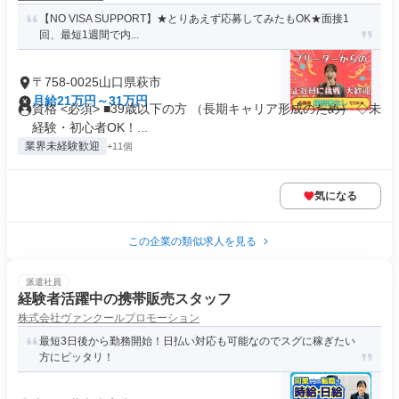
【NO VISA SUPPORT】★とりあえず応募してみたもOK★面接1
回、最短1週間で内...
〒758-0025山口県萩市
月給21万円～31万円
資格 <必須> ■39歳以下の方 （長期キャリア形成のため） ◇未
経験・初心者OK！...
業界未経験歓迎
+11個
気になる
この企業の類似求人を見る
派遣社員
経験者活躍中の携帯販売スタッフ
株式会社ヴァンクールプロモーション
最短3日後から勤務開始！日払い対応も可能なのでスグに稼ぎたい
方にピッタリ！