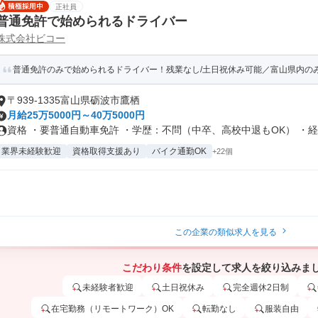
正社員
普通免許で始められるドライバー
株式会社ビコー
普通免許のみで始められるドライバー！残業なし/土日祝休み可能／富山県内の
〒939-1335富山県砺波市鷹栖
月給25万5000円～40万5000円
資格 ・要普通自動車免許 ・学歴：不問（中卒、高校中退もOK） ・経験
業界未経験歓迎
資格取得支援あり
バイク通勤OK
+22個
この企業の類似求人を見る
こだわり条件
を設定して求人を絞り込みま
未経験者歓迎
土日祝休み
完全週休2日制
在宅勤務（リモートワーク）OK
転勤なし
服装自由