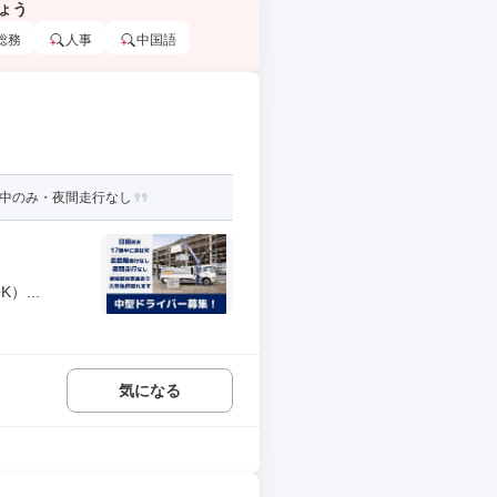
ょう
総務
人事
中国語
日中のみ・夜間走行なし
...
気になる