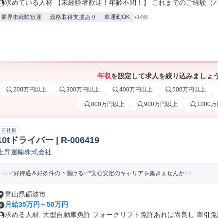
求めている人材 【未経験者歓迎！年齢不問！】 これまでのご経験（パー
業界未経験歓迎
資格取得支援あり
車通勤OK
+14個
年収
を設定して求人を絞り込みましょ
200万円以上
300万円以上
400万円以上
500万円以上
800万円以上
900万円以上
1000
正社員
10tドライバー | R-006419
上昇運輸株式会社
✅好待遇＆好条件の下働ける✅*安心安定のキャリアを築きませんか
富山県砺波市
月給35万円～50万円
求める人材: 大型自動車免許 フォークリフト免許あれば尚良し 牽引免