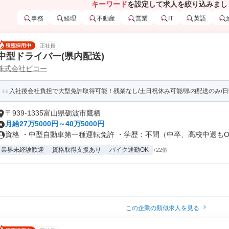
キーワード
を設定して求人を絞り込みまし
事務
経理
不動産
営業
IT
英語
正社員
中型ドライバー(県内配送)
株式会社ビコー
入社後会社負担で大型免許取得可能！残業なし/土日祝休み可能/県内配送のみ/
〒939-1335富山県砺波市鷹栖
月給27万5000円～40万5000円
資格 ・中型自動車第一種運転免許 ・学歴：不問（中卒、高校中退もOK）
業界未経験歓迎
資格取得支援あり
バイク通勤OK
+22個
この企業の類似求人を見る