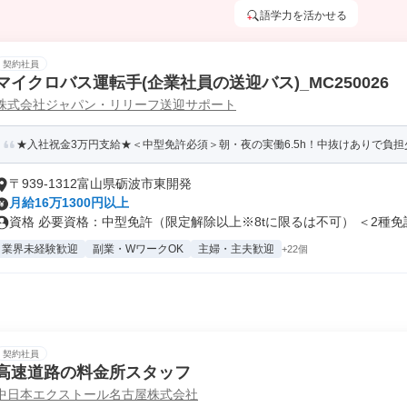
語学力を活かせる
契約社員
マイクロバス運転手(企業社員の送迎バス)_MC250026
株式会社ジャパン・リリーフ送迎サポート
★入社祝金3万円支給★＜中型免許必須＞朝・夜の実働6.5h！中抜けありで負担少な
〒939-1312富山県砺波市東開発
月給16万1300円以上
資格 必要資格：中型免許（限定解除以上※8tに限るは不可） ＜2種免許.
業界未経験歓迎
副業・WワークOK
主婦・主夫歓迎
+22個
契約社員
高速道路の料金所スタッフ
中日本エクストール名古屋株式会社