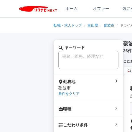
ホーム
オファー
気に
転職・求人トップ
/
富山県
/
砺波市
/
ドライ
砺
キーワード
26
件
こだ
勤務地
砺波市
条件をクリア
職種
こだわり条件