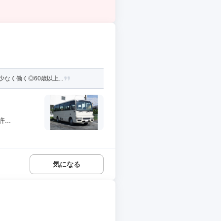
く働く◎60歳以上...
..
気になる