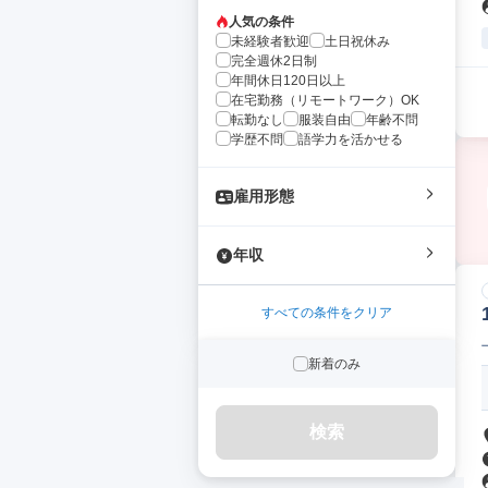
人気の条件
未経験者歓迎
土日祝休み
完全週休2日制
年間休日120日以上
在宅勤務（リモートワーク）OK
転勤なし
服装自由
年齢不問
学歴不問
語学力を活かせる
雇用形態
年収
すべての条件をクリア
新着のみ
検索