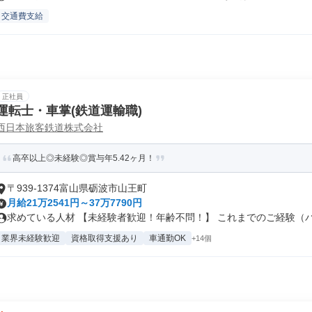
交通費支給
正社員
運転士・車掌(鉄道運輸職)
西日本旅客鉄道株式会社
高卒以上◎未経験◎賞与年5.42ヶ月！
〒939-1374富山県砺波市山王町
月給21万2541円～37万7790円
求めている人材 【未経験者歓迎！年齢不問！】 これまでのご経験（パー
業界未経験歓迎
資格取得支援あり
車通勤OK
+14個