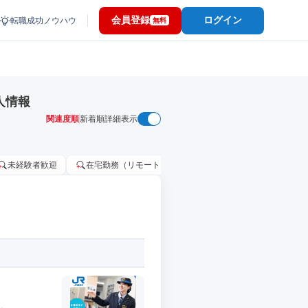
会員登録
ログイン
転職成功ノウハウ
無料
人情報
関連度順
新着順
詳細表示
未経験者歓迎
在宅勤務（リモートワーク）OK
家賃補助・住宅手当