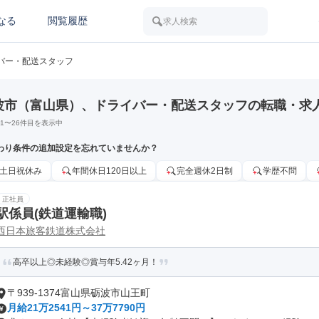
なる
閲覧履歴
求人検索
バー・配送スタッフ
波市（富山県）、ドライバー・配送スタッフの転職・求
1
〜
26
件目を表示中
わり条件の追加設定を忘れていませんか？
土日祝休み
年間休日120日以上
完全週休2日制
学歴不問
正社員
駅係員(鉄道運輸職)
西日本旅客鉄道株式会社
高卒以上◎未経験◎賞与年5.42ヶ月！
〒939-1374富山県砺波市山王町
月給21万2541円～37万7790円