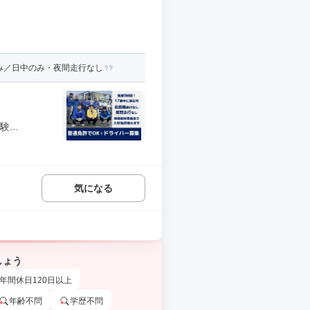
み／日中のみ・夜間走行なし
...
気になる
しょう
年間休日120日以上
年齢不問
学歴不問