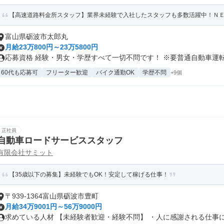
【高速道路料金所スタッフ】業界未経験で入社したスタッフも多数活躍中！ＮＥＸ
富山県砺波市太郎丸
月給23万800円～23万5800円
応募資格 経験・男女・学歴すべて一切不問です！ ※要普通自動車運転免
60代も応募可
フリーター歓迎
バイク通勤OK
学歴不問
+9個
正社員
自動車ロードサービススタッフ
有限会社サミット
【35歳以下の募集】未経験でもOK！安定して稼げる仕事！
〒939-1364富山県砺波市豊町
月給34万9001円～56万9000円
求めている人材 【未経験者歓迎・経験不問】 ・人に感謝される仕事に関