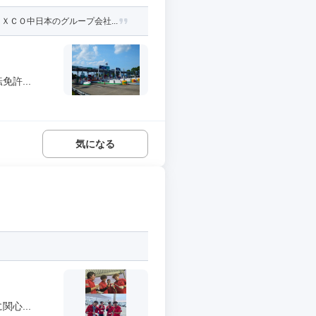
ＣＯ中日本のグループ会社...
許...
気になる
心...