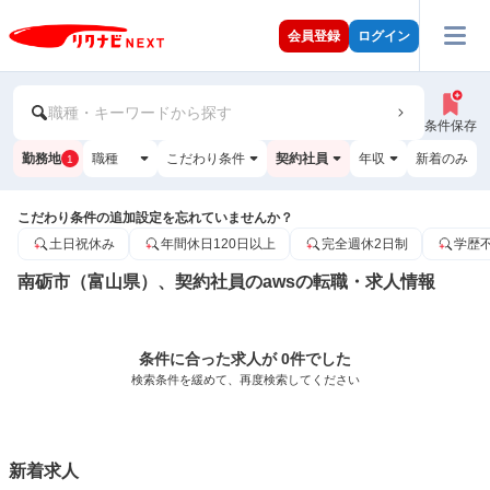
会員登録
ログイン
職種・キーワードから探す
条件保存
勤務地
職種
こだわり条件
契約社員
年収
新着のみ
1
こだわり条件の追加設定を忘れていませんか？
土日祝休み
年間休日120日以上
完全週休2日制
学歴
南砺市（富山県）、契約社員のawsの転職・求人情報
条件に合った求人が 0件でした
検索条件を緩めて、再度検索してください
新着求人