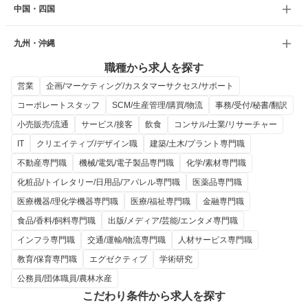
中国・四国
九州・沖縄
職種から求人を探す
営業
企画/マーケティング/カスタマーサクセス/サポート
コーポレートスタッフ
SCM/生産管理/購買/物流
事務/受付/秘書/翻訳
小売販売/流通
サービス/接客
飲食
コンサル/士業/リサーチャー
IT
クリエイティブ/デザイン職
建築/土木/プラント専門職
不動産専門職
機械/電気/電子製品専門職
化学/素材専門職
化粧品/トイレタリー/日用品/アパレル専門職
医薬品専門職
医療機器/理化学機器専門職
医療/福祉専門職
金融専門職
食品/香料/飼料専門職
出版/メディア/芸能/エンタメ専門職
インフラ専門職
交通/運輸/物流専門職
人材サービス専門職
教育/保育専門職
エグゼクティブ
学術研究
公務員/団体職員/農林水産
こだわり条件から求人を探す